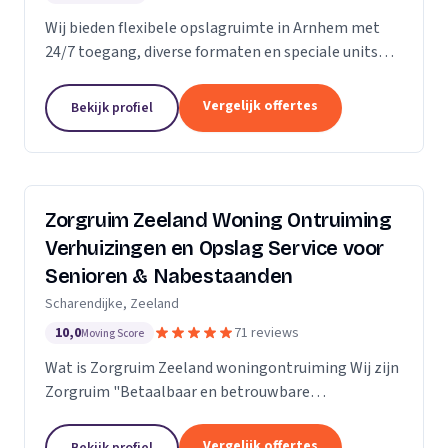
Wij bieden flexibele opslagruimte in Arnhem met
24/7 toegang, diverse formaten en speciale units
voor motoren, ideaal voor kort- en langdurige
opslag.
Vergelijk offertes
Bekijk profiel
Zorgruim Zeeland Woning Ontruiming
Verhuizingen en Opslag Service voor
Senioren & Nabestaanden
Scharendijke, Zeeland
10,0
71 reviews
Moving Score
Wat is Zorgruim Zeeland woningontruiming Wij zijn
Zorgruim "Betaalbaar en betrouwbare
professionals in woningontruiming, schoonmaak en
kleine verhuizingen.” Onze Kwaliteit is namelijk zo
Vergelijk offertes
Bekijk profiel