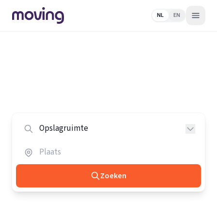
NL
EN
Home
/
Nederland
/
Opslagruimtes
Alle opslagruimtes in Nederland
Vergelijk de beste opslagruimtes in heel Nederland.
Zoeken