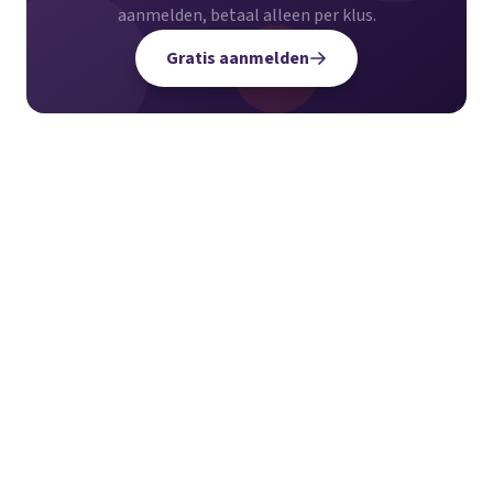
aanmelden, betaal alleen per klus.
Gratis aanmelden