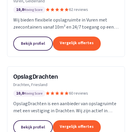
Vuren, Gelderland
10,0
62 reviews
Moving Score
Wij bieden flexibele opslagruimte in Vuren met
zeecontainers vanaf 10m³ en 24/7 toegang op een
afgesloten terrein.
Vergelijk offertes
Bekijk profiel
OpslagDrachten
Drachten, Friesland
10,0
60 reviews
Moving Score
OpslagDrachten is een aanbieder van opslagruimte
met een vestiging in Drachten. Wij zijn actief in
Friesland. Op basis van 60 beoordelingen staan wij
op een 5.
Vergelijk offertes
Bekijk profiel