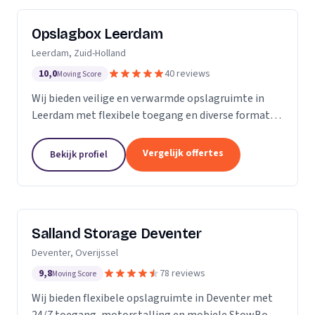
Opslagbox Leerdam
Leerdam, Zuid-Holland
10,0
40 reviews
Moving Score
Wij bieden veilige en verwarmde opslagruimte in
Leerdam met flexibele toegang en diverse formaten
opslagboxen voor particulieren en bedrijven.
Vergelijk offertes
Bekijk profiel
Salland Storage Deventer
Deventer, Overijssel
9,8
78 reviews
Moving Score
Wij bieden flexibele opslagruimte in Deventer met
24/7 toegang, motorstalling en mobiele StowBox