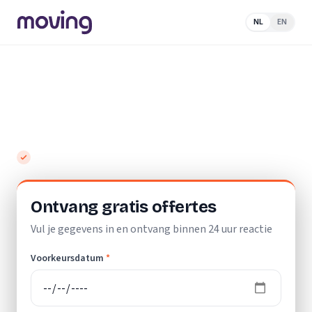
NL
EN
Home
/
Nederland
/
Zuid-Holland
/
Alphen aan den
Rijn
/
Opslagruimte
Top 10 beste opslagruimtes in Alphen aan
den Rijn
Gratis en vrijblijvend
Ontvang gratis offertes
Vul je gegevens in en ontvang binnen 24 uur reactie
Voorkeursdatum
*