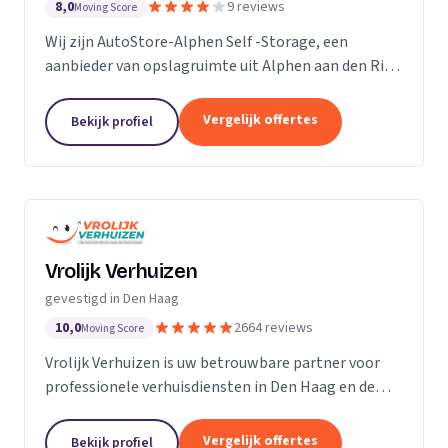
8,0
9 reviews
Moving Score
Wij zijn AutoStore-Alphen Self -Storage, een
aanbieder van opslagruimte uit Alphen aan den Rijn.
Ons werkgebied is Zuid-Holland.
Vergelijk offertes
Bekijk profiel
Vrolijk Verhuizen
gevestigd in Den Haag
10,0
2664 reviews
Moving Score
Vrolijk Verhuizen is uw betrouwbare partner voor
professionele verhuisdiensten in Den Haag en de
hele provincie Zuid-Holland. Met jarenlange
ervaring en een toegewijd team zorgen wij ervoor
Vergelijk offertes
Bekijk profiel