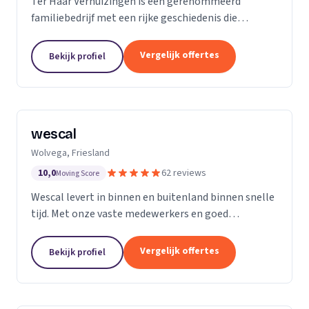
Ter Haar Verhuizingen is een gerenommeerd
familiebedrijf met een rijke geschiedenis die
teruggaat tot vier generaties. Wij zijn
gespecialiseerd in het bieden van naadloze en
Vergelijk offertes
Bekijk profiel
zorgeloze verhuisdiensten...
wescal
Wolvega, Friesland
10,0
62 reviews
Moving Score
Wescal levert in binnen en buitenland binnen snelle
tijd. Met onze vaste medewerkers en goed
wagenpark rijden wij naar onze klanten. Wij komen
na wat we beloven. Door goede
Vergelijk offertes
Bekijk profiel
kwaliteitsvoertuigen te...