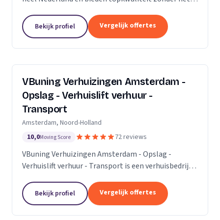
premium prijskaartje. Onze missie is om het
verhuisproces te transformeren in een naadloze en...
Vergelijk offertes
Bekijk profiel
VBuning Verhuizingen Amsterdam -
Opslag - Verhuislift verhuur -
Transport
Amsterdam, Noord-Holland
10,0
72 reviews
Moving Score
VBuning Verhuizingen Amsterdam - Opslag -
Verhuislift verhuur - Transport is een verhuisbedrijf
met een vestiging in Amsterdam.
Vergelijk offertes
Bekijk profiel