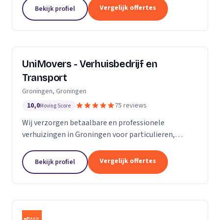
van de KvK. Door de toename van opdrachtgevers
Vergelijk offertes
Bekijk profiel
hebben wij...
UniMovers - Verhuisbedrijf en
Transport
Groningen, Groningen
10,0
75 reviews
Moving Score
Wij verzorgen betaalbare en professionele
verhuizingen in Groningen voor particulieren,
studenten en bedrijven met volledige service.
Vergelijk offertes
Bekijk profiel