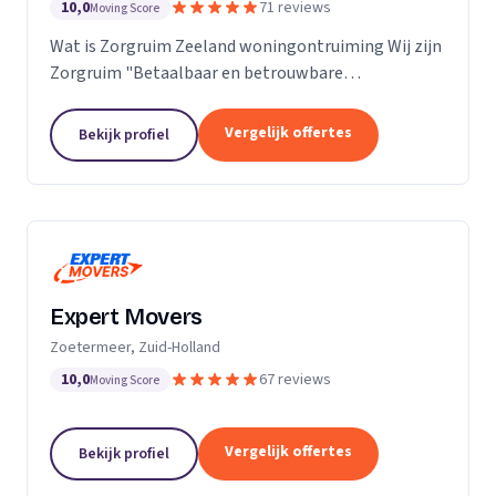
10,0
71 reviews
Moving Score
Wat is Zorgruim Zeeland woningontruiming Wij zijn
Zorgruim "Betaalbaar en betrouwbare
professionals in woningontruiming, schoonmaak en
kleine verhuizingen.” Onze Kwaliteit is namelijk zo
Vergelijk offertes
Bekijk profiel
ongelofelijk...
Expert Movers
Zoetermeer, Zuid-Holland
10,0
67 reviews
Moving Score
Vergelijk offertes
Bekijk profiel