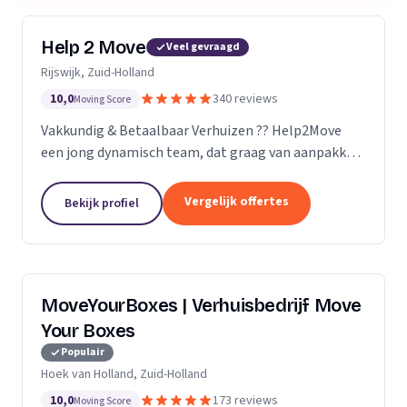
Help 2 Move
Veel gevraagd
Rijswijk, Zuid-Holland
10,0
340 reviews
Moving Score
Vakkundig & Betaalbaar Verhuizen ?? Help2Move
een jong dynamisch team, dat graag van aanpakken
weet. Benieuwd wat uw verhuizing gaat kosten ?
Vraag naar de mogelijkheden.
Vergelijk offertes
Bekijk profiel
MoveYourBoxes | Verhuisbedrijf Move
Your Boxes
Populair
Hoek van Holland, Zuid-Holland
10,0
173 reviews
Moving Score