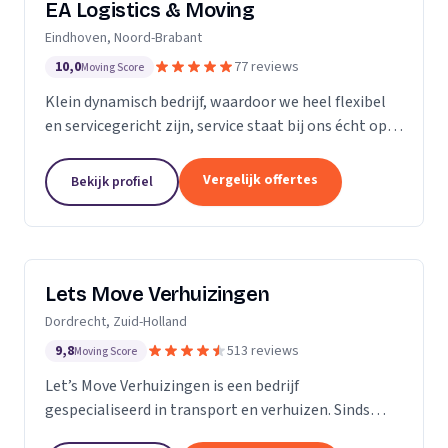
EA Logistics & Moving
Eindhoven, Noord-Brabant
10,0
77 reviews
Moving Score
Klein dynamisch bedrijf, waardoor we heel flexibel
en servicegericht zijn, service staat bij ons écht op
nummer één.
Vergelijk offertes
Bekijk profiel
Lets Move Verhuizingen
Dordrecht, Zuid-Holland
9,8
513 reviews
Moving Score
Let’s Move Verhuizingen is een bedrijf
gespecialiseerd in transport en verhuizen. Sinds
2015 zijn wij geregistreerd in het handelsregister