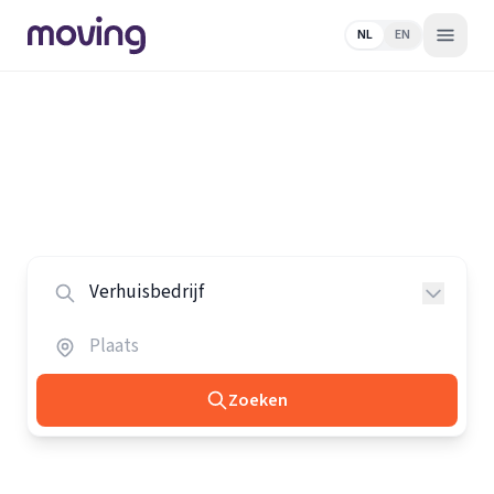
NL
EN
Home
/
Nederland
/
Verhuisbedrijven
Alle verhuisbedrijven in Nederland
Vergelijk de beste verhuisbedrijven in heel Nederland.
Zoeken