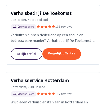
Verhuisbedrijf De Toekomst
Den Helder, Noord-Holland
10,0
135 reviews
Moving Score
Verhuizen binnen Nederland op een snelle en
betrouwbare manier? Verhuisbedrijf De Toekomst
zorgt ervoor dat uw spullen op veilige wijze verhuisd
worden naar de nieuwe locatie. En dat 24/7! Want of
Vergelijk offertes
Bekijk profiel
u...
Verhuisservice Rotterdam
Rotterdam, Zuid-Holland
10,0
117 reviews
Moving Score
Wij bieden verhuisdiensten aan in Rotterdam en