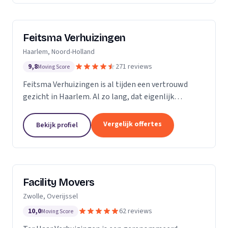
Feitsma Verhuizingen
Haarlem, Noord-Holland
9,8
271 reviews
Moving Score
Feitsma Verhuizingen is al tijden een vertrouwd
gezicht in Haarlem. Al zo lang, dat eigenlijk
niemand precies meer weet wanneer opa Feitsma
ooit begonnen is met verhuizen. De eerste
Vergelijk offertes
Bekijk profiel
advertenties van...
Facility Movers
Zwolle, Overijssel
10,0
62 reviews
Moving Score