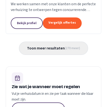
We werken samen met onze klanten om de perfecte
verhuizing te ontwerpen tegen concurrerende
prijzen en met de beste verhuismaterialen. We
weten dat verhuizen een stressvol proces kan zijn.
Vergelijk offertes
Bekijk profiel
Daarom...
Toon meer resultaten
(
270
meer
)
Zie wat je wanneer moet regelen
Vul je verhuisdatum in en zie per taak wanneer die klaar
moet zijn.