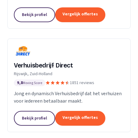
Particuliere verhuizingen, bedrijfsverhuizingen,
opslag van inboedel, de- en montageservice,...
Vergelijk offertes
Bekijk profiel
Verhuisbedrijf Direct
Rijswijk, Zuid-Holland
9,8
1851 reviews
Moving Score
Jong en dynamisch Verhuisbedrijf dat het verhuizen
voor iedereen betaalbaar maakt.
Vergelijk offertes
Bekijk profiel