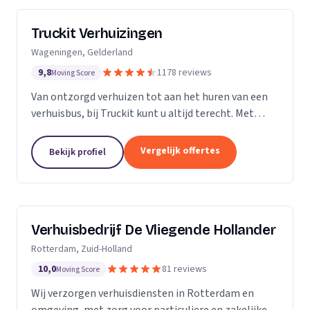
Truckit Verhuizingen
Wageningen, Gelderland
9,8
1178 reviews
Moving Score
Van ontzorgd verhuizen tot aan het huren van een
verhuisbus, bij Truckit kunt u altijd terecht. Met
onze formule hebben wij al duizenden tevreden
klanten geholpen door heel Nederland.
Vergelijk offertes
Bekijk profiel
Verhuisbedrijf De Vliegende Hollander
Rotterdam, Zuid-Holland
10,0
81 reviews
Moving Score
Wij verzorgen verhuisdiensten in Rotterdam en
omgeving, met zorg voor particuliere en zakelijke