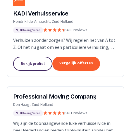
KADI Verhuisservice
Hendrik-Ido-Ambacht, Zuid-Holland
9,8
488 reviews
Moving Score
Verhuizen zonder zorgen? Wij regelen het van A tot
Z. Of het nu gaat om een particuliere verhuizing,
zakelijke verhuisopdracht of ontruiming: wij werken
snel, zorgvuldig en betrouwbaar. Van inpakken en
Vergelijk offertes
Bekijk profiel
monteren tot transport en tijdelijke opslag — u
kunt op ons rekenen. Met onze professionele
aanpak en uitstekende klantbeoordelingen zorgen
wij voor een soepele verhuizing zonder stress.
Professional Moving Company
Den Haag, Zuid-Holland
9,8
481 reviews
Moving Score
Wij zijn de toonaangevende luxe verhuisservice in
heel Nederland en bieden topkwaliteit zonder het