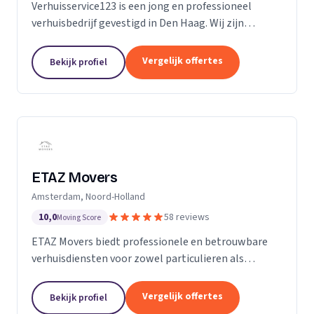
Verhuisservice123 is een jong en professioneel
verhuisbedrijf gevestigd in Den Haag. Wij zijn
gespecialiseerd in particuliere verhuizingen en
bieden een complete en zorgeloze verhuisservice.
Vergelijk offertes
Bekijk profiel
Met een ervaren team werken wij efficiënt,
zorgvuldig en tegen transparante uurtarieven.
Klanttevredenheid, duidelijke communicatie en
betrouwbaarheid staan bij ons centraal.
ETAZ Movers
Amsterdam, Noord-Holland
10,0
58 reviews
Moving Score
ETAZ Movers biedt professionele en betrouwbare
verhuisdiensten voor zowel particulieren als
bedrijven. Wij combineren ervaring met een
persoonlijke aanpak, zodat elke verhuizing efficiënt
Vergelijk offertes
Bekijk profiel
en zonder stress verloopt. Ons team werkt