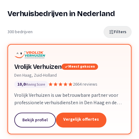
Verhuisbedrijven in Nederland
300 bedrijven
Filters
Vrolijk Verhuizen
Meest gekozen
Den Haag, Zuid-Holland
10,0
2664 reviews
Moving Score
Vrolijk Verhuizen is uw betrouwbare partner voor
professionele verhuisdiensten in Den Haag en de
hele provincie Zuid-Holland. Met jarenlange
ervaring en een toegewijd team zorgen wij ervoor
Vergelijk offertes
Bekijk profiel
dat uw verhuizing soepel en zorgeloos verloopt.