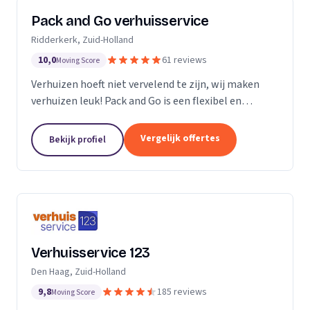
Pack and Go verhuisservice
Ridderkerk, Zuid-Holland
10,0
61 reviews
Moving Score
Verhuizen hoeft niet vervelend te zijn, wij maken
verhuizen leuk! Pack and Go is een flexibel en
servicegericht familiebedrijf waar u terecht kan voor
al uw verhuizingen. Met ons team van...
Vergelijk offertes
Bekijk profiel
Verhuisservice 123
Den Haag, Zuid-Holland
9,8
185 reviews
Moving Score