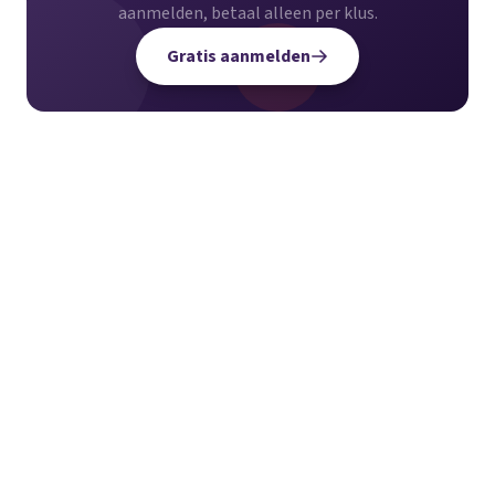
aanmelden, betaal alleen per klus.
Gratis aanmelden