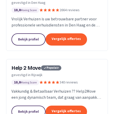
gevestigd in Den Haag
10,0
2664 reviews
Moving Score
Vrolijk Verhuizen is uw betrouwbare partner voor
professionele verhuisdiensten in Den Haag en de
hele provincie Zuid-Holland. Met jarenlange
ervaring en een toegewijd team zorgen wij ervoor
Vergelijk offertes
Bekijk profiel
dat uw verhuizing soepel en zorgeloos verloopt.
Help 2 Move
Populair
gevestigd in Rijswijk
10,0
340 reviews
Moving Score
Vakkundig & Betaalbaar Verhuizen ?? Help2Move
een jong dynamisch team, dat graag van aanpakken
weet. Benieuwd wat uw verhuizing gaat kosten ?
Vraag naar de mogelijkheden.
Vergelijk offertes
Bekijk profiel