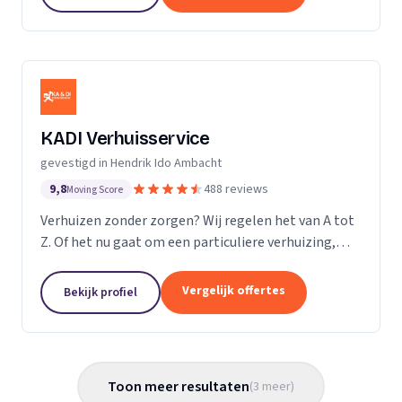
hebben wij...
KADI Verhuisservice
gevestigd in Hendrik Ido Ambacht
9,8
488 reviews
Moving Score
Verhuizen zonder zorgen? Wij regelen het van A tot
Z. Of het nu gaat om een particuliere verhuizing,
zakelijke verhuisopdracht of ontruiming: wij werken
snel, zorgvuldig en betrouwbaar. Van inpakken en
Vergelijk offertes
Bekijk profiel
monteren tot transport en tijdelijke opslag — u
kunt op ons rekenen. Met onze professionele
aanpak en uitstekende klantbeoordelingen zorgen
wij voor een soepele verhuizing zonder stress.
Toon meer resultaten
(
3
meer
)