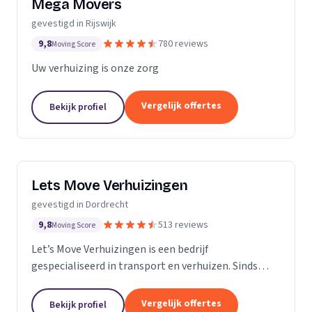
Mega Movers
gevestigd in Rijswijk
9,8
780 reviews
Moving Score
Uw verhuizing is onze zorg
Vergelijk offertes
Bekijk profiel
Lets Move Verhuizingen
gevestigd in Dordrecht
9,8
513 reviews
Moving Score
Let’s Move Verhuizingen is een bedrijf
gespecialiseerd in transport en verhuizen. Sinds
2015 zijn wij geregistreerd in het handelsregister
van de KvK. Door de toename van opdrachtgevers
Vergelijk offertes
Bekijk profiel