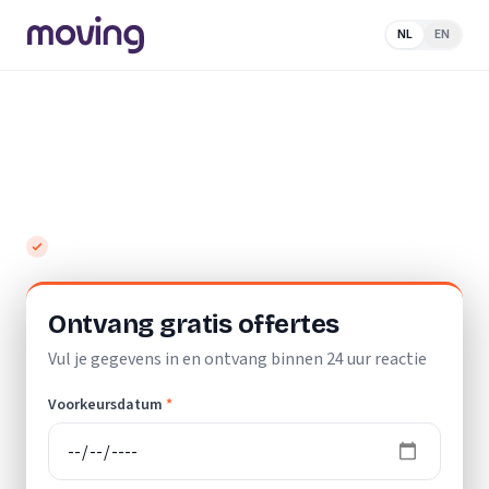
NL
EN
Home
/
Nederland
/
Zuid-
Holland
/
Bergschenhoek
/
Verhuisbedrijf
Top 10 beste verhuisbedrijven in
Bergschenhoek
Gratis en vrijblijvend
Ontvang gratis offertes
Vul je gegevens in en ontvang binnen 24 uur reactie
Voorkeursdatum
*