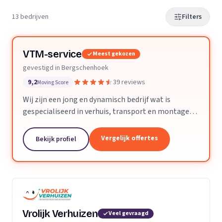
13 bedrijven
Filters
VTM-service
Meest gekozen
gevestigd in Bergschenhoek
9,2
39 reviews
Moving Score
Wij zijn een jong en dynamisch bedrijf wat is
gespecialiseerd in verhuis, transport en montage
werkzaamheden. Zowel voor particulieren als
bedrijven staan wij graag ter beschikking. Wij bieden
Vergelijk offertes
Bekijk profiel
voor...
Vrolijk Verhuizen
Veel gevraagd