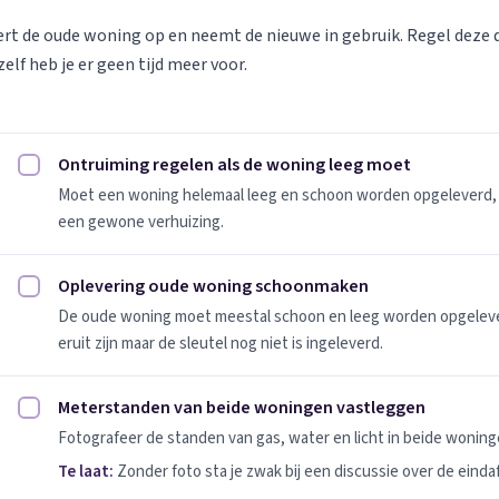
vert de oude woning op en neemt de nieuwe in gebruik. Regel deze
elf heb je er geen tijd meer voor.
Ontruiming regelen als de woning leeg moet
Ontruiming regelen als de woning leeg moet afvinken
Moet een woning helemaal leeg en schoon worden opgeleverd, 
een gewone verhuizing.
Oplevering oude woning schoonmaken
Oplevering oude woning schoonmaken afvinken
De oude woning moet meestal schoon en leeg worden opgeleverd
eruit zijn maar de sleutel nog niet is ingeleverd.
Meterstanden van beide woningen vastleggen
Meterstanden van beide woningen vastleggen afvinken
Fotografeer de standen van gas, water en licht in beide woninge
Te laat:
Zonder foto sta je zwak bij een discussie over de einda