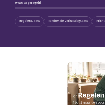
0 van 28 geregeld
Verhuisplanner
Verhuisdozen berek
Regelen
Rondom de verhuisdag
Inrich
12 open
6 open
Regelen
01
1 tot 2 maanden voor 