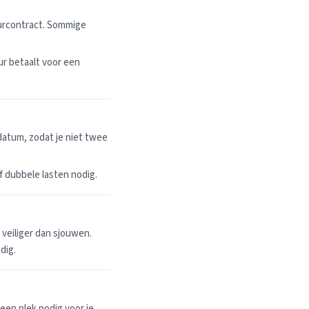
uurcontract. Sommige
r betaalt voor een
datum, zodat je niet twee
 of dubbele lasten nodig.
n veiliger dan sjouwen.
dig.
een plek nodig voor je