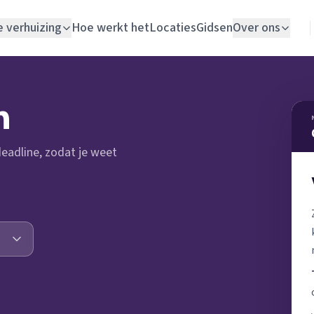
e verhuizing
Hoe werkt het
Locaties
Gidsen
Over ons
Verhuislift
n
Woningontruiming
 deadline, zodat je weet
Schildersbedrijf
Vloerlegger
Elektricien