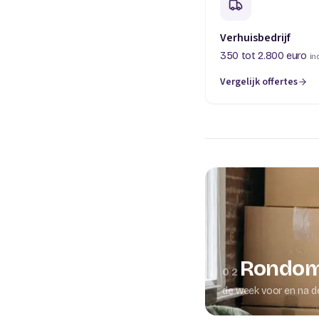
Verhuisbedrijf
350 tot 2.800 euro
in
Vergelijk offertes
(opent in een nieuw t
Rondom
02
de week voor en na d