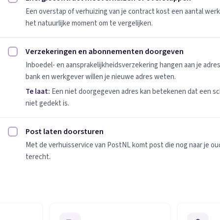
Energiecontract meeverhuizen of overstappen afvinken
Een overstap of verhuizing van je contract kost een aantal werk
het natuurlijke moment om te vergelijken.
Verzekeringen en abonnementen doorgeven
Verzekeringen en abonnementen doorgeven afvinken
Inboedel- en aansprakelijkheidsverzekering hangen aan je adres
bank en werkgever willen je nieuwe adres weten.
Te laat:
Een niet doorgegeven adres kan betekenen dat een sc
niet gedekt is.
Post laten doorsturen
Post laten doorsturen afvinken
Met de verhuisservice van PostNL komt post die nog naar je oude
terecht.