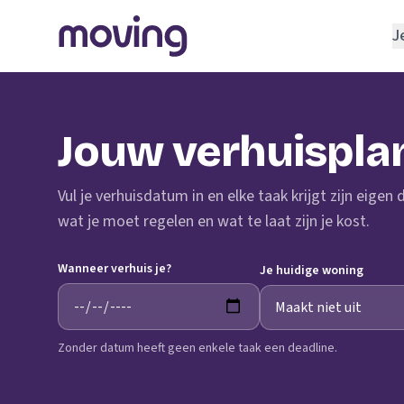
J
REGELEN
Verhuisbedrijf
Jouw verhuispla
Opslagruimte
INRICHTEN
Vul je verhuisdatum in en elke taak krijgt zijn eigen
Schoonmaakbedrijf
wat je moet regelen en wat te laat zijn je kost.
Klusjesman
Wanneer verhuis je?
Loodgieter
Je huidige woning
Slotenmaker
Zonder datum heeft geen enkele taak een deadline.
TOOLS BIJ VERHUIZEN