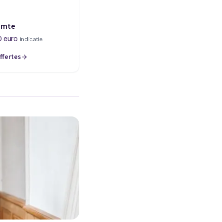
imte
0 euro
indicatie
ffertes
een nieuw tabblad)