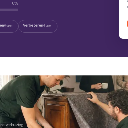
0
%
Verhuisvolume berekenen
enen
Energie vergelijken
ten
Verbeteren
6 open
4 open
de verhuizing