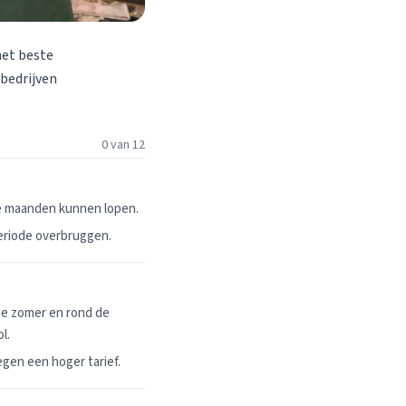
het beste
 bedrijven
0 van 12
ie maanden kunnen lopen.
periode overbruggen.
de zomer en rond de
l.
egen een hoger tarief.