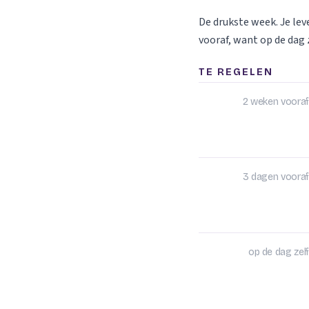
De drukste week. Je le
vooraf, want op de dag z
TE REGELEN
2 weken vooraf
3 dagen vooraf
op de dag zelf