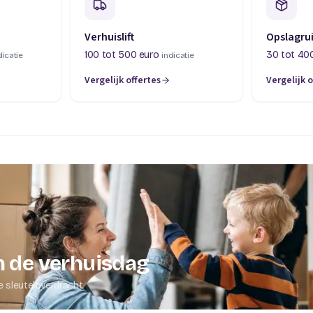
Verhuislift
Opslagru
100 tot 500 euro
30 tot 40
dicatie
indicatie
Vergelijk offertes
Vergelijk o
abblad)
(opent in een nieuw tabblad)
(opent in 
 de verhuisdag
e sleuteloverdracht