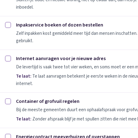
inboedel.
Inpakservice boeken of dozen bestellen
Inpakservice boeken of dozen bestellen afvinken
Zelf inpakken kost gemiddeld meer tijd dan mensen inschatten.
gebruikt.
Internet aanvragen voor je nieuwe adres
Internet aanvragen voor je nieuwe adres afvinken
De levertijd is vaak twee tot vier weken, en soms moet er een
Te laat:
Te laat aanvragen betekent je eerste weken in de nie
internet.
Container of grofvuil regelen
Container of grofvuil regelen afvinken
Bij de meeste gemeenten duurt een ophaalafspraak voor grofvui
Te laat:
Zonder afspraak blijf je met spullen zitten die niet mee
Energiecontract meeverhuizen of overstappen