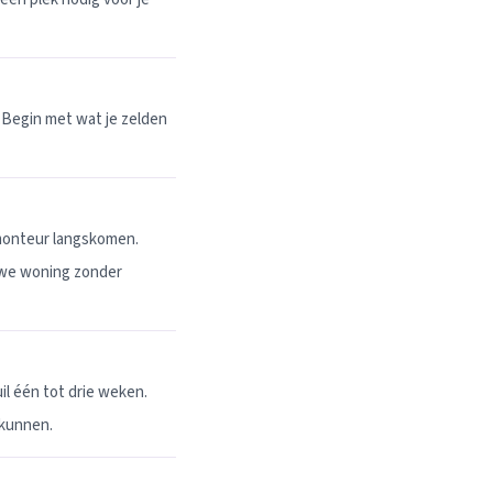
 Begin met wat je zelden
 monteur langskomen.
uwe woning zonder
l één tot drie weken.
 kunnen.