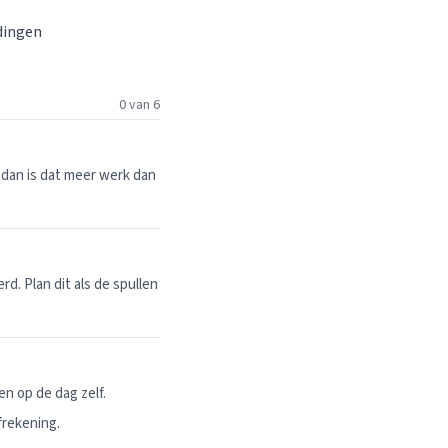
 dingen
0 van 6
dan is dat meer werk dan
. Plan dit als de spullen
n op de dag zelf.
frekening.