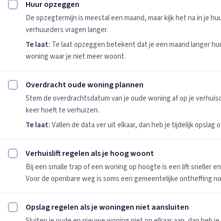
Huur opzeggen
Huur opzeggen afvinken
De opzegtermijn is meestal een maand, maar kijk het na in je h
verhuurders vragen langer.
Te laat:
Te laat opzeggen betekent dat je een maand langer huu
woning waar je niet meer woont.
Overdracht oude woning plannen
Overdracht oude woning plannen afvinken
Stem de overdrachtsdatum van je oude woning af op je verhuis
keer hoeft te verhuizen.
Te laat:
Vallen de data ver uit elkaar, dan heb je tijdelijk opslag
Verhuislift regelen als je hoog woont
Verhuislift regelen als je hoog woont afvinken
Bij een smalle trap of een woning op hoogte is een lift sneller e
Voor de openbare weg is soms een gemeentelijke ontheffing no
Opslag regelen als je woningen niet aansluiten
Opslag regelen als je woningen niet aansluiten afvinken
Sluiten je oude en nieuwe woning niet op elkaar aan, dan heb je 