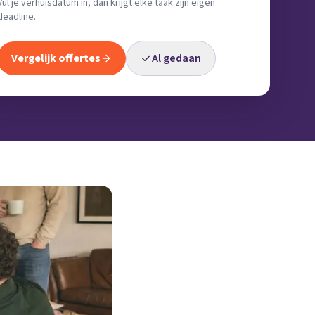
Vul je verhuisdatum in, dan krijgt elke taak zijn eigen
deadline.
Vergelijk offertes
Al gedaan