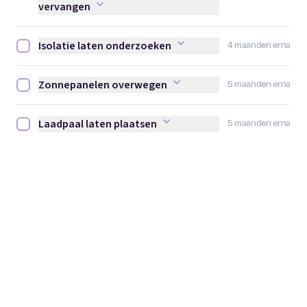
vervangen
Isolatie laten onderzoeken
4 maanden erna
Isolatie laten onderzoeken afvinken
Zonnepanelen overwegen
5 maanden erna
Zonnepanelen overwegen afvinken
Laadpaal laten plaatsen
5 maanden erna
Laadpaal laten plaatsen afvinken