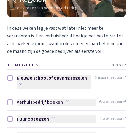
01
1 tot 2 maanden voor de verhuizing
In deze weken leg je vast wat later niet meer te
veranderen is. Een verhuisbedrijf boek je het beste zes tot
acht weken vooruit, want in de zomer en aan het eind van
de maand zijn de goede bedrijven als eerste vol.
0 van 12
TE REGELEN
Nieuwe school of opvang regelen
2 maanden vooraf
Nieuwe school of opvang regelen afvinken
Verhuisbedrijf boeken
6 weken vooraf
Verhuisbedrijf boeken afvinken
Huur opzeggen
4 weken vooraf
Huur opzeggen afvinken