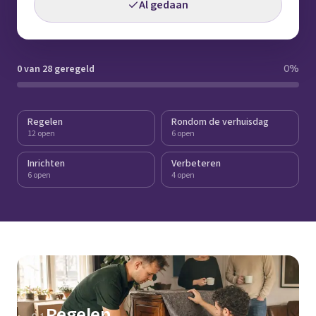
Al gedaan
0 van 28 geregeld
0
%
Regelen
Rondom de verhuisdag
12 open
6 open
Inrichten
Verbeteren
6 open
4 open
Regelen