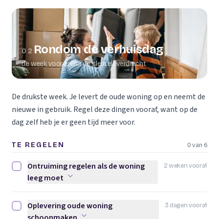
Rondom de verhuisdag
02
de week voor en na de sleuteloverdracht
De drukste week. Je levert de oude woning op en neemt de
nieuwe in gebruik. Regel deze dingen vooraf, want op de
dag zelf heb je er geen tijd meer voor.
0 van 6
TE REGELEN
Ontruiming regelen als de woning
2 weken vooraf
Ontruiming regelen als de woning leeg moet afvinken
leeg moet
Oplevering oude woning
3 dagen vooraf
Oplevering oude woning schoonmaken afvinken
schoonmaken