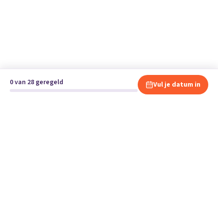
0 van 28 geregeld
Vul je datum in
Klaar om te verhuizen?
Vergelijk gratis en vrijblijvend verhuisbedrijven en andere
specialisten bij jou in de buurt.
Start je verhuizing