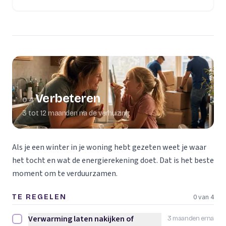
Verbeteren
04
3 tot 12 maanden na de verhuizing
Als je een winter in je woning hebt gezeten weet je waar
het tocht en wat de energierekening doet. Dat is het beste
moment om te verduurzamen.
0 van 4
TE REGELEN
Verwarming laten nakijken of
3 maanden erna
Verwarming laten nakijken of vervangen afvinken