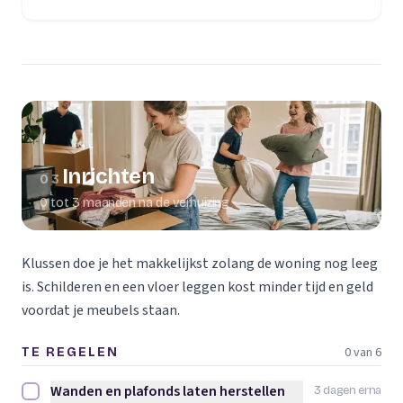
(opent in een nieuw tabblad)
Inrichten
03
0 tot 3 maanden na de verhuizing
Klussen doe je het makkelijkst zolang de woning nog leeg
is. Schilderen en een vloer leggen kost minder tijd en geld
voordat je meubels staan.
0 van 6
TE REGELEN
Wanden en plafonds laten herstellen
3 dagen erna
Wanden en plafonds laten herstellen afvinken