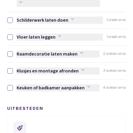
Schilderwerk laten doen
1 week erna
Schilderwerk laten doen afvinken
Vloer laten leggen
1 week erna
Vloer laten leggen afvinken
Raamdecoratie laten maken
2 weken erna
Raamdecoratie laten maken afvinken
Klusjes en montage afronden
3 weken erna
Klusjes en montage afronden afvinken
Keuken of badkamer aanpakken
4 weken erna
Keuken of badkamer aanpakken afvinken
UITBESTEDEN