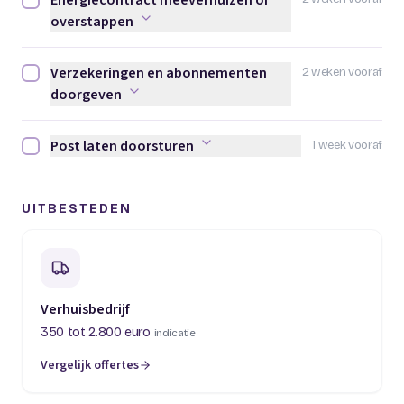
Energiecontract meeverhuizen of
Energiecontract meeverhuizen of overstappen afvinken
overstappen
Verzekeringen en abonnementen
2 weken vooraf
Verzekeringen en abonnementen doorgeven afvinken
doorgeven
Post laten doorsturen
1 week vooraf
Post laten doorsturen afvinken
UITBESTEDEN
Verhuisbedrijf
350 tot 2.800 euro
indicatie
Vergelijk offertes
(opent in een nieuw tabblad)