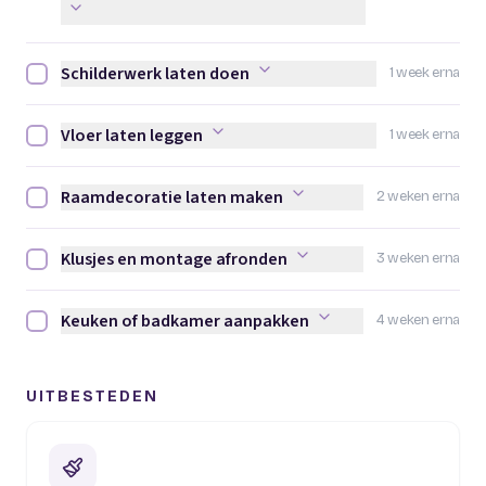
Schilderwerk laten doen
1 week erna
Schilderwerk laten doen afvinken
Vloer laten leggen
1 week erna
Vloer laten leggen afvinken
Raamdecoratie laten maken
2 weken erna
Raamdecoratie laten maken afvinken
Klusjes en montage afronden
3 weken erna
Klusjes en montage afronden afvinken
Keuken of badkamer aanpakken
4 weken erna
Keuken of badkamer aanpakken afvinken
UITBESTEDEN