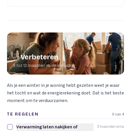
Verbeteren
04
3 tot 12 maanden na de verhuizing
Als je een winter in je woning hebt gezeten weet je waar
het tocht en wat de energierekening doet. Dat is het beste
moment om te verduurzamen.
0 van 4
TE REGELEN
Verwarming laten nakijken of
3 maanden erna
Verwarming laten nakijken of vervangen afvinken