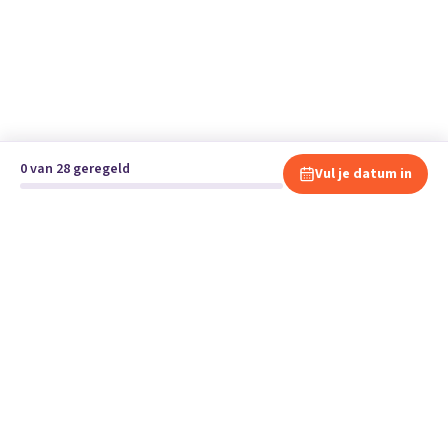
0 van 28 geregeld
Vul je datum in
Klaar om te verhuizen?
Vergelijk gratis en vrijblijvend verhuisbedrijven en andere
specialisten bij jou in de buurt.
Start je verhuizing