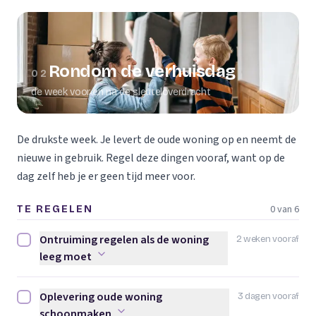
Rondom de verhuisdag
02
de week voor en na de sleuteloverdracht
De drukste week. Je levert de oude woning op en neemt de
nieuwe in gebruik. Regel deze dingen vooraf, want op de
dag zelf heb je er geen tijd meer voor.
0 van 6
TE REGELEN
Ontruiming regelen als de woning
2 weken vooraf
Ontruiming regelen als de woning leeg moet afvinken
leeg moet
Oplevering oude woning
3 dagen vooraf
Oplevering oude woning schoonmaken afvinken
schoonmaken