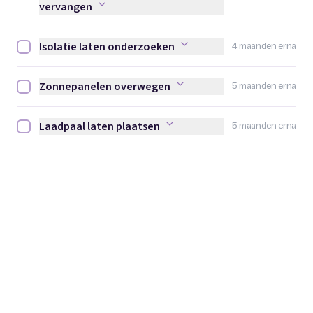
vervangen
Isolatie laten onderzoeken
4 maanden erna
Isolatie laten onderzoeken afvinken
Zonnepanelen overwegen
5 maanden erna
Zonnepanelen overwegen afvinken
Laadpaal laten plaatsen
5 maanden erna
Laadpaal laten plaatsen afvinken