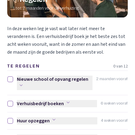
01
1 tot 2 maanden voor de verhuizing
In deze weken leg je vast wat later niet meer te
veranderen is. Een verhuisbedrijf boek je het beste zes tot
acht weken vooruit, want in de zomer en aan het eind van
de maand zijn de goede bedrijven als eerste vol.
0 van 12
TE REGELEN
Nieuwe school of opvang regelen
2 maanden vooraf
Nieuwe school of opvang regelen afvinken
Verhuisbedrijf boeken
6 weken vooraf
Verhuisbedrijf boeken afvinken
Huur opzeggen
4 weken vooraf
Huur opzeggen afvinken