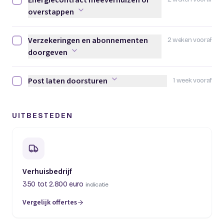
Energiecontract meeverhuizen of
Energiecontract meeverhuizen of overstappen afvinken
overstappen
Verzekeringen en abonnementen
2 weken vooraf
Verzekeringen en abonnementen doorgeven afvinken
doorgeven
Post laten doorsturen
1 week vooraf
Post laten doorsturen afvinken
UITBESTEDEN
Verhuisbedrijf
350 tot 2.800 euro
indicatie
Vergelijk offertes
(opent in een nieuw tabblad)