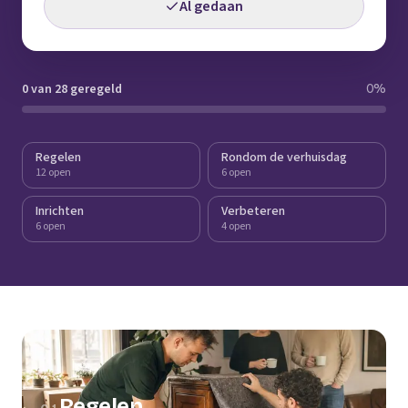
Al gedaan
0 van 28 geregeld
0
%
Regelen
Rondom de verhuisdag
12 open
6 open
Inrichten
Verbeteren
6 open
4 open
Regelen