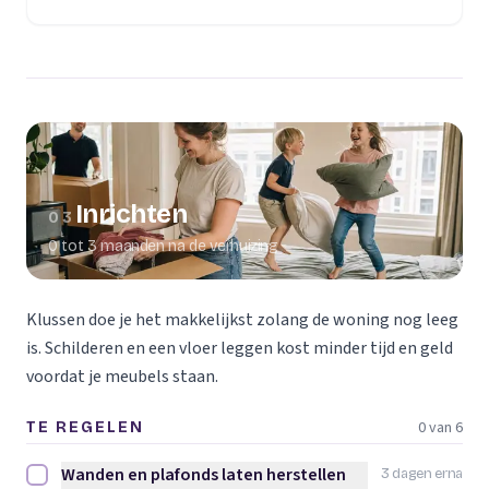
(opent in een nieuw tabblad)
Inrichten
03
0 tot 3 maanden na de verhuizing
Klussen doe je het makkelijkst zolang de woning nog leeg
is. Schilderen en een vloer leggen kost minder tijd en geld
voordat je meubels staan.
0 van 6
TE REGELEN
Wanden en plafonds laten herstellen
3 dagen erna
Wanden en plafonds laten herstellen afvinken