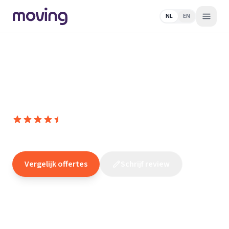
NL
EN
Home
/
Nederland
/
Zuid-
Holland
/
Leidschendam
/
Elektricien
/
Elektro Technisch Buro
Olsthoorn
Elektro Technisch Buro Olsthoorn
9,0
(
11
reviews
)
/10
Leidschendam
Vergelijk offertes
Schrijf review
Claim dit bedrijf