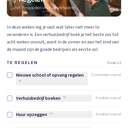
01
1 tot 2 maanden voor de verhuizing
In deze weken leg je vast wat later niet meer te
veranderen is. Een verhuisbedrijf boek je het beste zes tot
acht weken vooruit, want in de zomer en aan het eind van
de maand zijn de goede bedrijven als eerste vol.
0 van 12
TE REGELEN
Nieuwe school of opvang regelen
2 maanden vooraf
Nieuwe school of opvang regelen afvinken
Verhuisbedrijf boeken
6 weken vooraf
Verhuisbedrijf boeken afvinken
Huur opzeggen
4 weken vooraf
Huur opzeggen afvinken