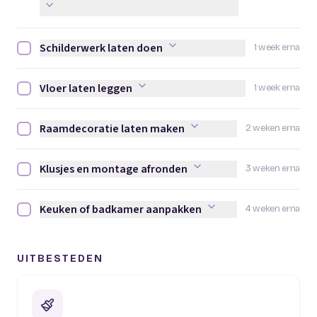
Schilderwerk laten doen
1 week erna
Schilderwerk laten doen afvinken
Vloer laten leggen
1 week erna
Vloer laten leggen afvinken
Raamdecoratie laten maken
2 weken erna
Raamdecoratie laten maken afvinken
Klusjes en montage afronden
3 weken erna
Klusjes en montage afronden afvinken
Keuken of badkamer aanpakken
4 weken erna
Keuken of badkamer aanpakken afvinken
UITBESTEDEN