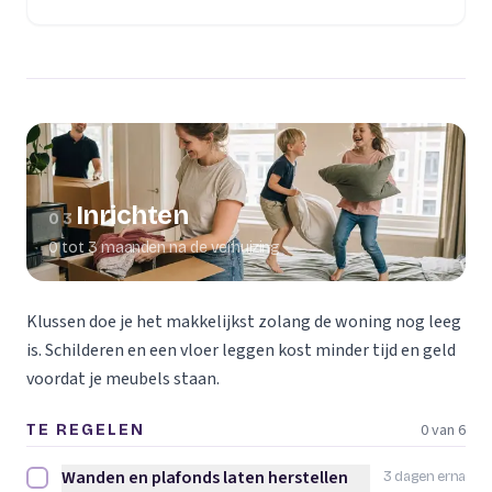
(opent in een nieuw tabblad)
Inrichten
03
0 tot 3 maanden na de verhuizing
Klussen doe je het makkelijkst zolang de woning nog leeg
is. Schilderen en een vloer leggen kost minder tijd en geld
voordat je meubels staan.
0 van 6
TE REGELEN
Wanden en plafonds laten herstellen
3 dagen erna
Wanden en plafonds laten herstellen afvinken