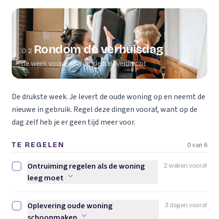
Rondom de verhuisdag
02
de week voor en na de sleuteloverdracht
De drukste week. Je levert de oude woning op en neemt de
nieuwe in gebruik. Regel deze dingen vooraf, want op de
dag zelf heb je er geen tijd meer voor.
0 van 6
TE REGELEN
Ontruiming regelen als de woning
2 weken vooraf
Ontruiming regelen als de woning leeg moet afvinken
leeg moet
Oplevering oude woning
3 dagen vooraf
Oplevering oude woning schoonmaken afvinken
schoonmaken