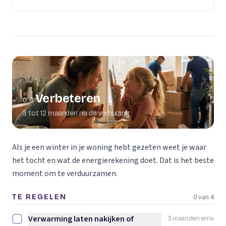
Verbeteren
04
3 tot 12 maanden na de verhuizing
Als je een winter in je woning hebt gezeten weet je waar
het tocht en wat de energierekening doet. Dat is het beste
moment om te verduurzamen.
0 van 4
TE REGELEN
Verwarming laten nakijken of
3 maanden erna
Verwarming laten nakijken of vervangen afvinken