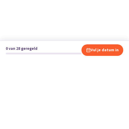
0 van 28 geregeld
Vul je datum in
Klaar om te verhuizen?
Vergelijk gratis en vrijblijvend verhuisbedrijven en andere
specialisten bij jou in de buurt.
Start je verhuizing