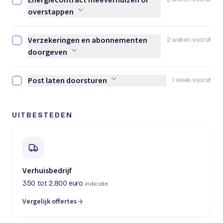
Energiecontract meeverhuizen of
Energiecontract meeverhuizen of overstappen afvinken
overstappen
Verzekeringen en abonnementen
2 weken vooraf
Verzekeringen en abonnementen doorgeven afvinken
doorgeven
Post laten doorsturen
1 week vooraf
Post laten doorsturen afvinken
UITBESTEDEN
Verhuisbedrijf
350 tot 2.800 euro
indicatie
Vergelijk offertes
(opent in een nieuw tabblad)