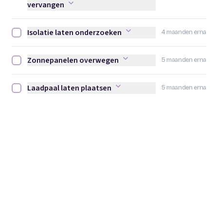
vervangen
Isolatie laten onderzoeken
4 maanden erna
Isolatie laten onderzoeken afvinken
Zonnepanelen overwegen
5 maanden erna
Zonnepanelen overwegen afvinken
Laadpaal laten plaatsen
5 maanden erna
Laadpaal laten plaatsen afvinken