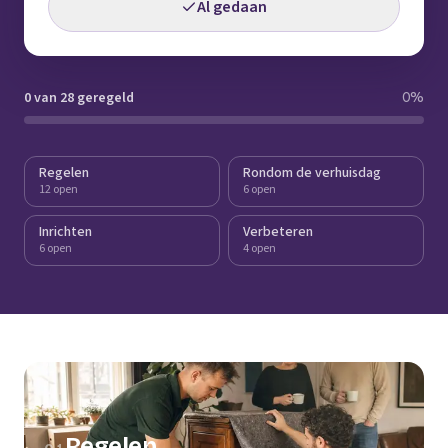
Al gedaan
0 van 28 geregeld
0
%
Regelen
Rondom de verhuisdag
12 open
6 open
Inrichten
Verbeteren
6 open
4 open
Regelen