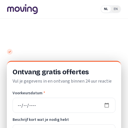
NL
EN
Home
/
Nederland
/
Zuid-Holland
/
Leerdam
/
Vloerlegger
Top 10 beste vloerleggers in Leerdam
Gratis en vrijblijvend
Ontvang gratis offertes
Vul je gegevens in en ontvang binnen 24 uur reactie
Voorkeursdatum
*
Beschrijf kort wat je nodig hebt