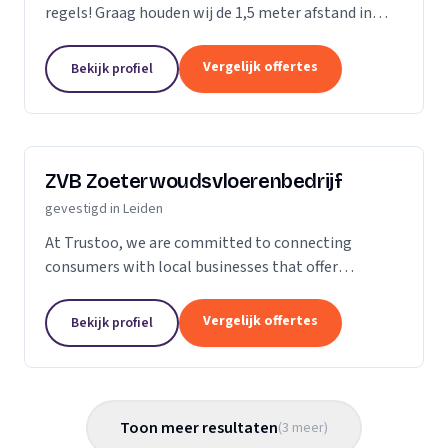
regels! Graag houden wij de 1,5 meter afstand in
stand en geven wij u geen hand. Wij vragen u om
hetzelfde te doen zowel naar ons als naar de
Vergelijk offertes
Bekijk profiel
andere...
ZVB Zoeterwoudsvloerenbedrijf
gevestigd in Leiden
At Trustoo, we are committed to connecting
consumers with local businesses that offer
exceptional services. Our platform is designed to
provide a seamless experience, allowing users to
Vergelijk offertes
Bekijk profiel
request offers...
Toon meer resultaten
(
3
meer
)