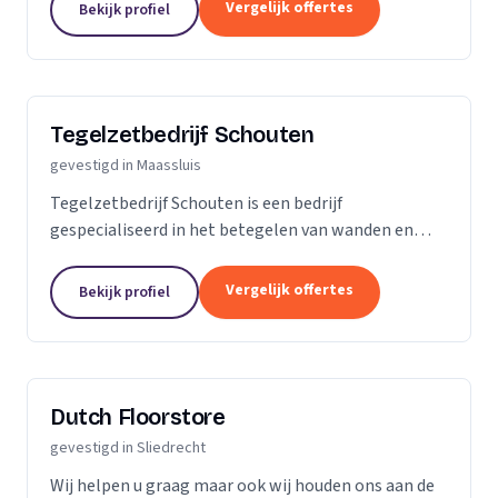
tegelzetters, vloerverwarming, onderhoud,...
Vergelijk offertes
Bekijk profiel
Tegelzetbedrijf Schouten
gevestigd in Maassluis
Tegelzetbedrijf Schouten is een bedrijf
gespecialiseerd in het betegelen van wanden en
vloeren. Wij voeren opdrachten uit voor zowel
bedrijven als particulieren. Nieuwbouw- of
Vergelijk offertes
Bekijk profiel
renovatieprojecten,...
Dutch Floorstore
gevestigd in Sliedrecht
Wij helpen u graag maar ook wij houden ons aan de