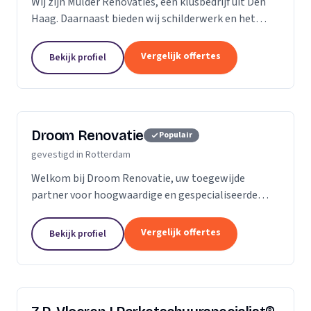
Wij zijn Mulder Renovaties, een klusbedrijf uit Den
Haag. Daarnaast bieden wij schilderwerk en het
leggen van vloeren aan.
Vergelijk offertes
Bekijk profiel
Droom Renovatie
Populair
gevestigd in Rotterdam
Welkom bij Droom Renovatie, uw toegewijde
partner voor hoogwaardige en gespecialiseerde
kluswerkzaamheden. Wij begrijpen dat uw huis meer
is dan slechts een plek; het is een weerspiegeling
Vergelijk offertes
Bekijk profiel
van uw...