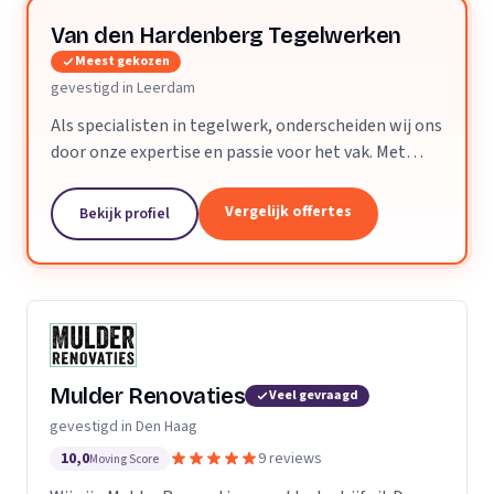
Van den Hardenberg Tegelwerken
Meest gekozen
gevestigd in Leerdam
Als specialisten in tegelwerk, onderscheiden wij ons
door onze expertise en passie voor het vak. Met
meer dan 20 jaar ervaring, bieden wij hoogwaardige
tegeloplossingen voor zowel particulieren als...
Vergelijk offertes
Bekijk profiel
Mulder Renovaties
Veel gevraagd
gevestigd in Den Haag
10,0
9 reviews
Moving Score