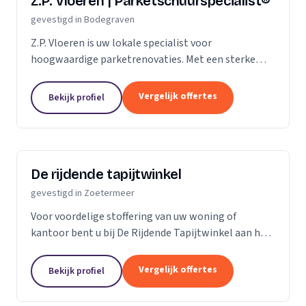
Z.P. Vloeren | Parketschuurspecialist®
gevestigd in Bodegraven
Z.P. Vloeren is uw lokale specialist voor
hoogwaardige parketrenovaties. Met een sterke
aanwezigheid in de regio's Zoetermeer, Alphen aan
den Rijn en Gouda, bieden we onze diensten aan
Vergelijk offertes
Bekijk profiel
zowel...
De rijdende tapijtwinkel
gevestigd in Zoetermeer
Voor voordelige stoffering van uw woning of
kantoor bent u bij De Rijdende Tapijtwinkel aan het
juiste adres. Wij bezoeken u op uw locatie of bij u
thuis met ons uitgebreide 'up to date' collectie...
Vergelijk offertes
Bekijk profiel