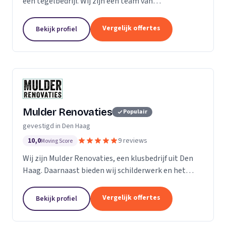
een tegelbedrijf. Wij zijn een team van
gepassioneerde vakmensen die geloven in de kracht
van natuursteen. Onze natuurstenen vloeren zijn
Vergelijk offertes
Bekijk profiel
niet alleen...
Mulder Renovaties
Populair
gevestigd in Den Haag
10,0
9 reviews
Moving Score
Wij zijn Mulder Renovaties, een klusbedrijf uit Den
Haag. Daarnaast bieden wij schilderwerk en het
leggen van vloeren aan.
Vergelijk offertes
Bekijk profiel