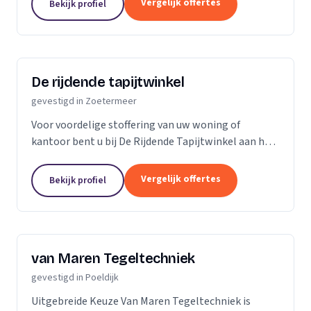
Vergelijk offertes
Bekijk profiel
zowel...
De rijdende tapijtwinkel
gevestigd in Zoetermeer
Voor voordelige stoffering van uw woning of
kantoor bent u bij De Rijdende Tapijtwinkel aan het
juiste adres. Wij bezoeken u op uw locatie of bij u
thuis met ons uitgebreide 'up to date' collectie...
Vergelijk offertes
Bekijk profiel
van Maren Tegeltechniek
gevestigd in Poeldijk
Uitgebreide Keuze Van Maren Tegeltechniek is