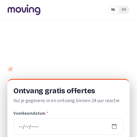
NL
EN
Home
/
Nederland
/
Zuid-Holland
/
Alphen aan den
Rijn
/
Vloerlegger
Top 10 beste vloerleggers in Alphen aan
den Rijn
Gratis en vrijblijvend
Ontvang gratis offertes
Vul je gegevens in en ontvang binnen 24 uur reactie
Voorkeursdatum
*