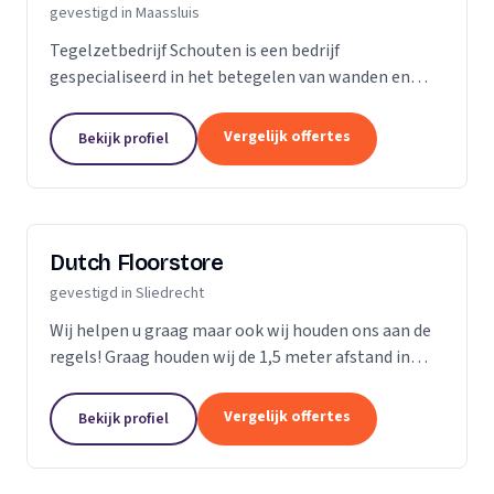
gevestigd in Maassluis
Tegelzetbedrijf Schouten is een bedrijf
gespecialiseerd in het betegelen van wanden en
vloeren. Wij voeren opdrachten uit voor zowel
bedrijven als particulieren. Nieuwbouw- of
Vergelijk offertes
Bekijk profiel
renovatieprojecten,...
Dutch Floorstore
gevestigd in Sliedrecht
Wij helpen u graag maar ook wij houden ons aan de
regels! Graag houden wij de 1,5 meter afstand in
stand en geven wij u geen hand. Wij vragen u om
hetzelfde te doen zowel naar ons als naar de
Vergelijk offertes
Bekijk profiel
andere...