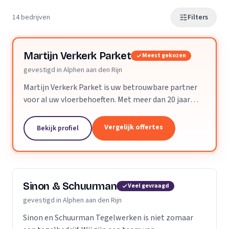
14 bedrijven
Filters
Martijn Verkerk Parket
Meest gekozen
gevestigd in Alphen aan den Rijn
Martijn Verkerk Parket is uw betrouwbare partner
voor al uw vloerbehoeften. Met meer dan 20 jaar
ervaring in de branche, onderscheidt Martijn Verkerk
zich door zijn expertise in het schuren, lakken...
Vergelijk offertes
Bekijk profiel
Sinon & Schuurman
Veel gevraagd
gevestigd in Alphen aan den Rijn
Sinon en Schuurman Tegelwerken is niet zomaar