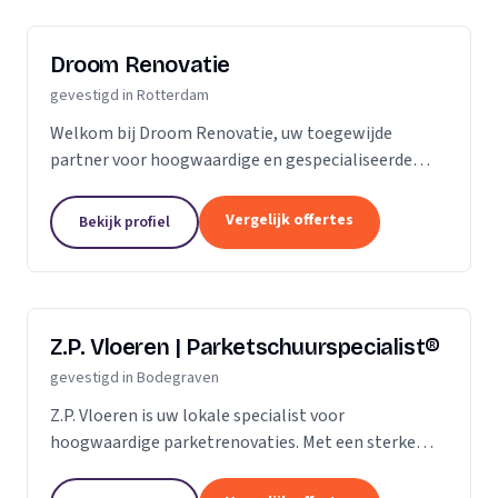
Droom Renovatie
gevestigd in Rotterdam
Welkom bij Droom Renovatie, uw toegewijde
partner voor hoogwaardige en gespecialiseerde
kluswerkzaamheden. Wij begrijpen dat uw huis meer
is dan slechts een plek; het is een weerspiegeling
Vergelijk offertes
Bekijk profiel
van uw...
Z.P. Vloeren | Parketschuurspecialist®
gevestigd in Bodegraven
Z.P. Vloeren is uw lokale specialist voor
hoogwaardige parketrenovaties. Met een sterke
aanwezigheid in de regio's Zoetermeer, Alphen aan
den Rijn en Gouda, bieden we onze diensten aan