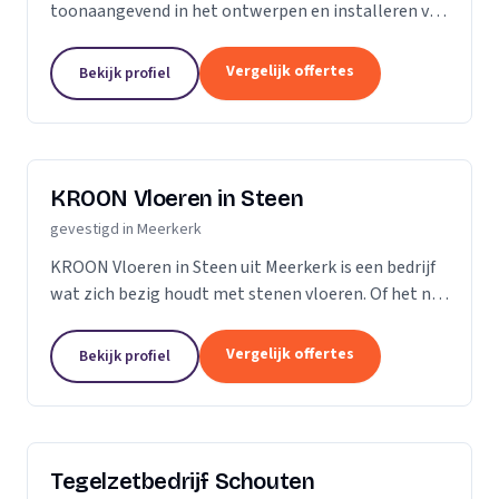
toonaangevend in het ontwerpen en installeren van
schitterende badkamers, toiletten en keukens voor
een aantrekkelijke prijs. Bij ons treft u een...
Vergelijk offertes
Bekijk profiel
KROON Vloeren in Steen
gevestigd in Meerkerk
KROON Vloeren in Steen uit Meerkerk is een bedrijf
wat zich bezig houdt met stenen vloeren. Of het nu
gaat om advisering, levering, plaatsing door ervaren
tegelzetters, vloerverwarming, onderhoud,...
Vergelijk offertes
Bekijk profiel
Tegelzetbedrijf Schouten