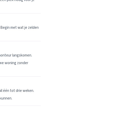
 Begin met wat je zelden
 monteur langskomen.
uwe woning zonder
l één tot drie weken.
 kunnen.