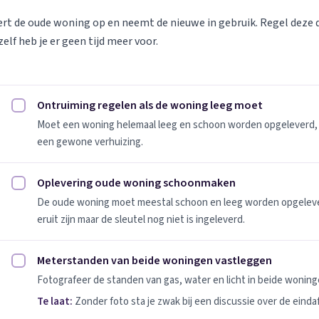
vert de oude woning op en neemt de nieuwe in gebruik. Regel deze
elf heb je er geen tijd meer voor.
Ontruiming regelen als de woning leeg moet
Ontruiming regelen als de woning leeg moet afvinken
Moet een woning helemaal leeg en schoon worden opgeleverd, 
een gewone verhuizing.
Oplevering oude woning schoonmaken
Oplevering oude woning schoonmaken afvinken
De oude woning moet meestal schoon en leeg worden opgeleverd
eruit zijn maar de sleutel nog niet is ingeleverd.
Meterstanden van beide woningen vastleggen
Meterstanden van beide woningen vastleggen afvinken
Fotografeer de standen van gas, water en licht in beide woninge
Te laat:
Zonder foto sta je zwak bij een discussie over de einda