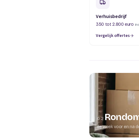
Verhuisbedrijf
350 tot 2.800 euro
in
Vergelijk offertes
(opent in een nieuw t
Rondom
02
de week voor en na d