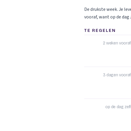
De drukste week. Je le
vooraf, want op de dag z
TE REGELEN
2 weken vooraf
3 dagen vooraf
op de dag zelf