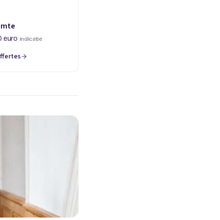
imte
0 euro
indicatie
ffertes
een nieuw tabblad)