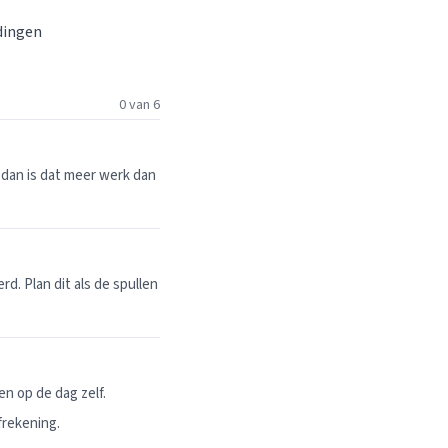
 dingen
0 van 6
dan is dat meer werk dan
. Plan dit als de spullen
n op de dag zelf.
frekening.