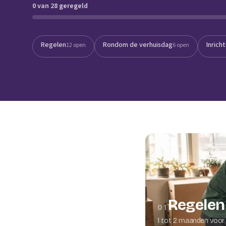
0 van 28 geregeld
Verhuisplanner
Verhuisdozen berek
Regelen
Rondom de verhuisdag
Inrich
12 open
6 open
Regelen
01
1 tot 2 maanden voor 