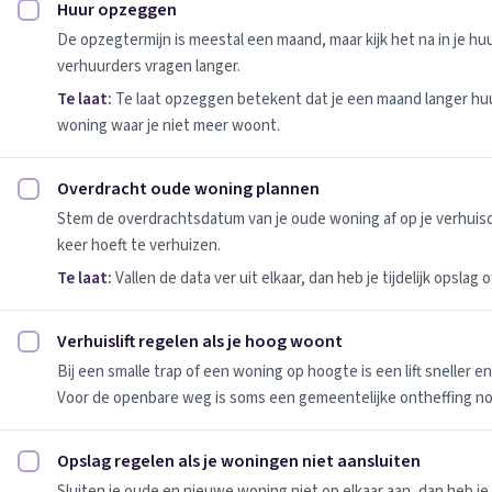
Huur opzeggen
Huur opzeggen afvinken
De opzegtermijn is meestal een maand, maar kijk het na in je h
verhuurders vragen langer.
Te laat:
Te laat opzeggen betekent dat je een maand langer huu
woning waar je niet meer woont.
Overdracht oude woning plannen
Overdracht oude woning plannen afvinken
Stem de overdrachtsdatum van je oude woning af op je verhuis
keer hoeft te verhuizen.
Te laat:
Vallen de data ver uit elkaar, dan heb je tijdelijk opslag
Verhuislift regelen als je hoog woont
Verhuislift regelen als je hoog woont afvinken
Bij een smalle trap of een woning op hoogte is een lift sneller e
Voor de openbare weg is soms een gemeentelijke ontheffing no
Opslag regelen als je woningen niet aansluiten
Opslag regelen als je woningen niet aansluiten afvinken
Sluiten je oude en nieuwe woning niet op elkaar aan, dan heb je 