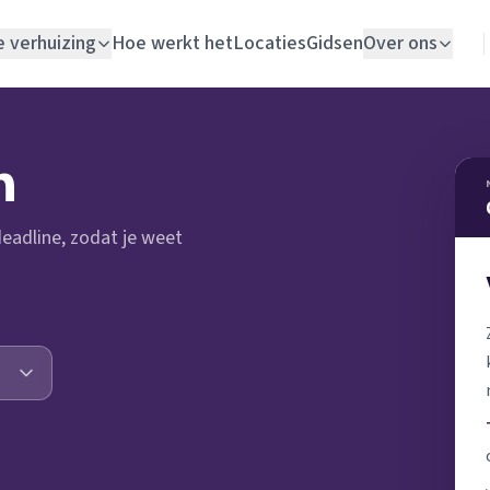
e verhuizing
Hoe werkt het
Locaties
Gidsen
Over ons
Verhuislift
n
Woningontruiming
 deadline, zodat je weet
Schildersbedrijf
Vloerlegger
Elektricien