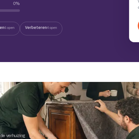
0
%
Verhuisvolume berekenen
enen
Energie vergelijken
ten
Verbeteren
6 open
4 open
de verhuizing