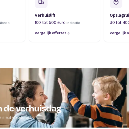
Verhuislift
Opslagru
100 tot 500 euro
30 tot 40
dicatie
indicatie
Vergelijk offertes
Vergelijk o
abblad)
(opent in een nieuw tabblad)
(opent in 
 de verhuisdag
e sleuteloverdracht