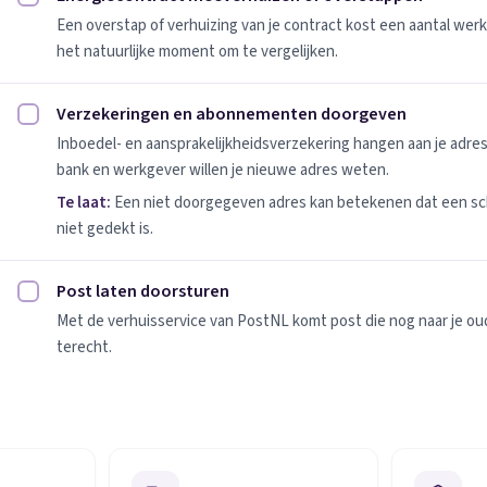
Energiecontract meeverhuizen of overstappen afvinken
Een overstap of verhuizing van je contract kost een aantal werk
het natuurlijke moment om te vergelijken.
Verzekeringen en abonnementen doorgeven
Verzekeringen en abonnementen doorgeven afvinken
Inboedel- en aansprakelijkheidsverzekering hangen aan je adres
bank en werkgever willen je nieuwe adres weten.
Te laat:
Een niet doorgegeven adres kan betekenen dat een sc
niet gedekt is.
Post laten doorsturen
Post laten doorsturen afvinken
Met de verhuisservice van PostNL komt post die nog naar je oude
terecht.