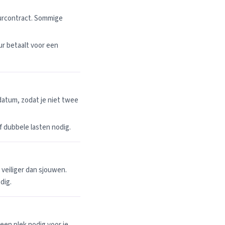
uurcontract. Sommige
r betaalt voor een
datum, zodat je niet twee
 of dubbele lasten nodig.
n veiliger dan sjouwen.
dig.
een plek nodig voor je