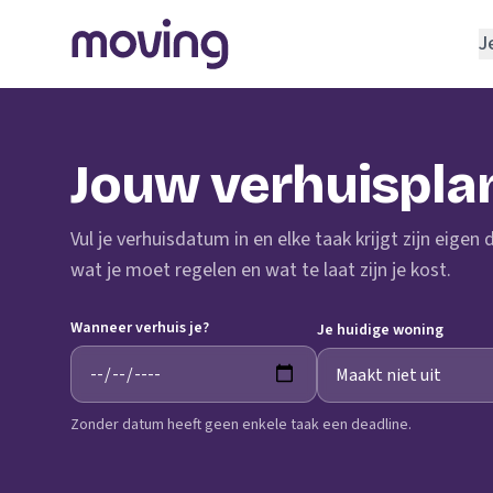
J
REGELEN
Verhuisbedrijf
Jouw verhuispla
Opslagruimte
INRICHTEN
Vul je verhuisdatum in en elke taak krijgt zijn eigen
Schoonmaakbedrijf
wat je moet regelen en wat te laat zijn je kost.
Klusjesman
Wanneer verhuis je?
Loodgieter
Je huidige woning
Slotenmaker
Zonder datum heeft geen enkele taak een deadline.
TOOLS BIJ VERHUIZEN