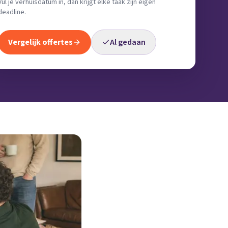
Vul je verhuisdatum in, dan krijgt elke taak zijn eigen
deadline.
Vergelijk offertes
Al gedaan