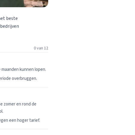
het beste
 bedrijven
0 van 12
ie maanden kunnen lopen.
periode overbruggen.
de zomer en rond de
l.
egen een hoger tarief.