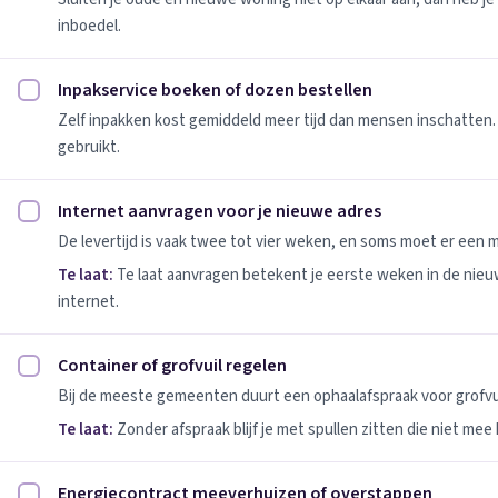
inboedel.
Inpakservice boeken of dozen bestellen
Inpakservice boeken of dozen bestellen afvinken
Zelf inpakken kost gemiddeld meer tijd dan mensen inschatten.
gebruikt.
Internet aanvragen voor je nieuwe adres
Internet aanvragen voor je nieuwe adres afvinken
De levertijd is vaak twee tot vier weken, en soms moet er een
Te laat:
Te laat aanvragen betekent je eerste weken in de nie
internet.
Container of grofvuil regelen
Container of grofvuil regelen afvinken
Bij de meeste gemeenten duurt een ophaalafspraak voor grofvui
Te laat:
Zonder afspraak blijf je met spullen zitten die niet mee
Energiecontract meeverhuizen of overstappen