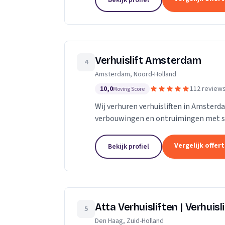
Bekijk profiel
Verhuislift Amsterdam
4
Amsterdam, Noord-Holland
10,0
112 review
Moving Score
Wij verhuren verhuisliften in Amsterd
verbouwingen en ontruimingen met sne
Vergelijk offer
Bekijk profiel
Atta Verhuisliften | Verhuisl
5
Den Haag, Zuid-Holland