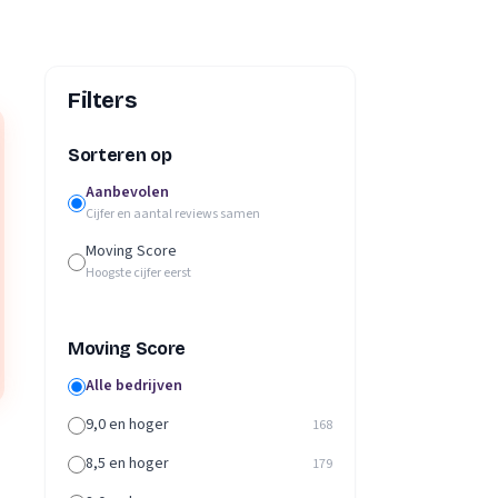
Filters
Sorteren op
Aanbevolen
Cijfer en aantal reviews samen
Moving Score
Hoogste cijfer eerst
Moving Score
Alle bedrijven
9,0 en hoger
168
8,5 en hoger
179