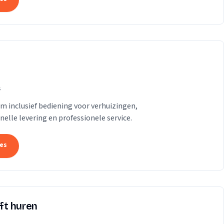
s
am inclusief bediening voor verhuizingen,
lle levering en professionele service.
tes
ift huren