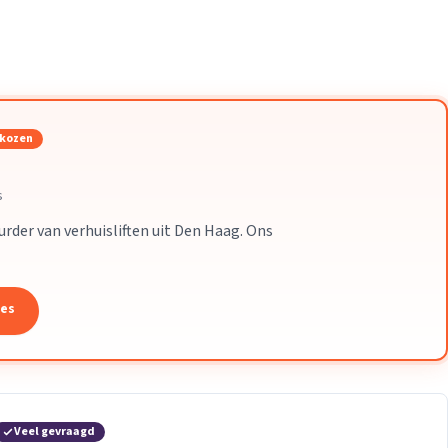
Verhuisvolume berekenen
enen
Energie vergelijken
ekozen
s
uurder van verhuisliften uit Den Haag. Ons
tes
Veel gevraagd