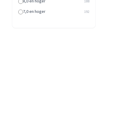
8,0 en hoger
188
7,0 en hoger
192