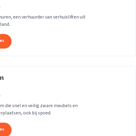
s
t huren, een verhuurder van verhuisliften uit
land.
tes
am
s
am die snel en veilig zware meubels en
rplaatsen, ook bij spoed.
tes