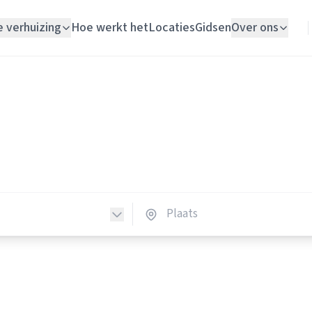
e verhuizing
Hoe werkt het
Locaties
Gidsen
Over ons
Verhuislift
Verhuisliften
Woningontruiming
huisliften in Nederland
Schildersbedrijf
erhuisliften in heel Nederland.
Vloerlegger
Elektricien