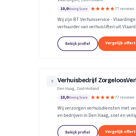
Vlaardingen, Zuid-Holland
10,0
77 reviews
Moving Score
Wij zijn BT Verhuisservice - Vlaardin
verhuurder van verhuisliften uit Vlaar
Vergelijk offer
Bekijk profiel
Verhuisbedrijf ZorgeloosVe
9
Den Haag, Zuid-Holland
10,0
77 reviews
Moving Score
Wij verzorgen verhuisdiensten met verh
en bedrijven in Den Haag, snel en veili
Vergelijk offer
Bekijk profiel