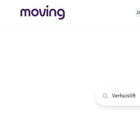
J
REGELEN
Verhuisbedrijf
Home
/
Nederland
/
Opslagruimte
Alle ver
INRICHTEN
Schoonmaakbedrijf
Vergelijk de beste v
Klusjesman
Loodgieter
Slotenmaker
TOOLS BIJ VERHUIZEN