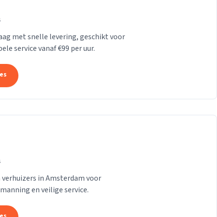
s
Haag met snelle levering, geschikt voor
le service vanaf €99 per uur.
tes
s
n verhuizers in Amsterdam voor
emanning en veilige service.
tes