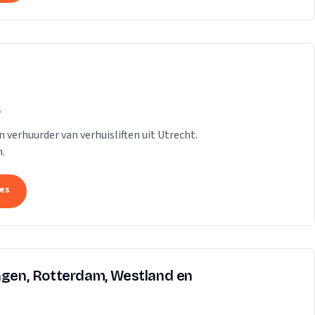
s
n verhuurder van verhuisliften uit Utrecht.
.
tes
ingen, Rotterdam, Westland en