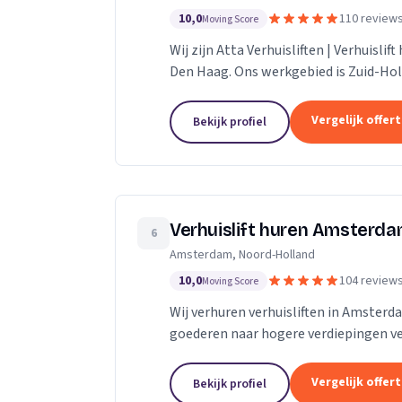
10,0
110 review
Moving Score
Wij zijn Atta Verhuisliften | Verhuislif
Den Haag. Ons werkgebied is Zuid-Hol
Vergelijk offer
Bekijk profiel
Verhuislift huren Amsterd
6
Amsterdam, Noord-Holland
10,0
104 review
Moving Score
Wij verhuren verhuisliften in Amsterd
goederen naar hogere verdiepingen ve
Vergelijk offer
Bekijk profiel