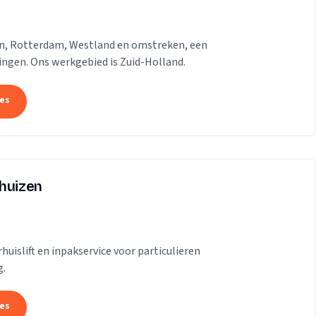
gen, Rotterdam, Westland en omstreken, een
dingen. Ons werkgebied is Zuid-Holland.
tes
rhuizen
uislift en inpakservice voor particulieren
g.
tes