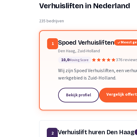
Verhuisplanner
Verhuisliften in Nederland
Verhuisdozen berek
235 bedrijven
Spoed Verhuisliften
Meest g
1
Den Haag, Zuid-Holland
10,0
376 review
Moving Score
Wij zijn Spoed Verhuisliften, een verh
werkgebied is Zuid-Holland.
Vergelijk offer
Bekijk profiel
Verhuislift huren Den Haag
2