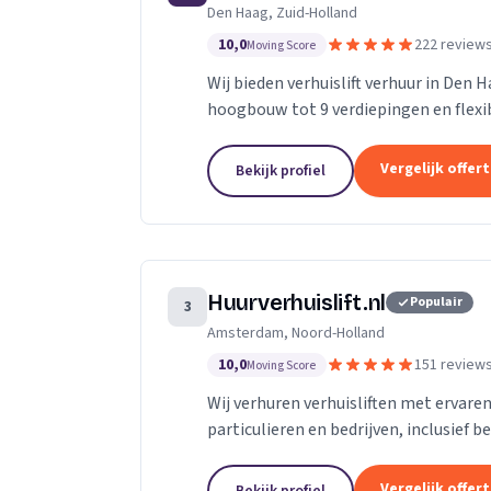
Den Haag, Zuid-Holland
10,0
222 review
Moving Score
Wij bieden verhuislift verhuur in Den 
hoogbouw tot 9 verdiepingen en flexibe
Vergelijk offer
Bekijk profiel
Huurverhuislift.nl
Populair
3
Amsterdam, Noord-Holland
10,0
151 review
Moving Score
Wij verhuren verhuisliften met ervare
particulieren en bedrijven, inclusief b
Vergelijk offer