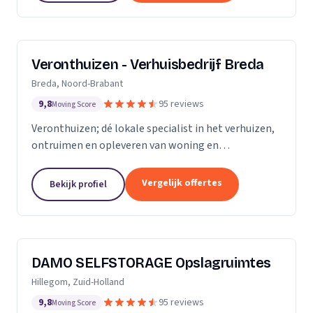
Veronthuizen - Verhuisbedrijf Breda
Breda, Noord-Brabant
9,8
95 reviews
Moving Score
Veronthuizen; dé lokale specialist in het verhuizen,
ontruimen en opleveren van woning en
bedrijfspanden. Alles geregeld bij één betrouwbare
partner. Klanttevredenheid en een zorgeloze service
Vergelijk offertes
Bekijk profiel
staat...
DAMO SELFSTORAGE Opslagruimtes
Hillegom, Zuid-Holland
9,8
95 reviews
Moving Score