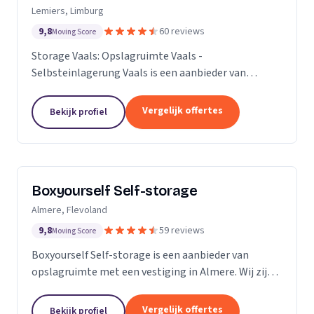
Lemiers, Limburg
9,8
60 reviews
Moving Score
Storage Vaals: Opslagruimte Vaals -
Selbsteinlagerung Vaals is een aanbieder van
opslagruimte met een vestiging in Lemiers. Wij zijn
actief in Limburg.
Vergelijk offertes
Bekijk profiel
Boxyourself Self-storage
Almere, Flevoland
9,8
59 reviews
Moving Score
Boxyourself Self-storage is een aanbieder van
opslagruimte met een vestiging in Almere. Wij zijn
actief in Flevoland.
Vergelijk offertes
Bekijk profiel