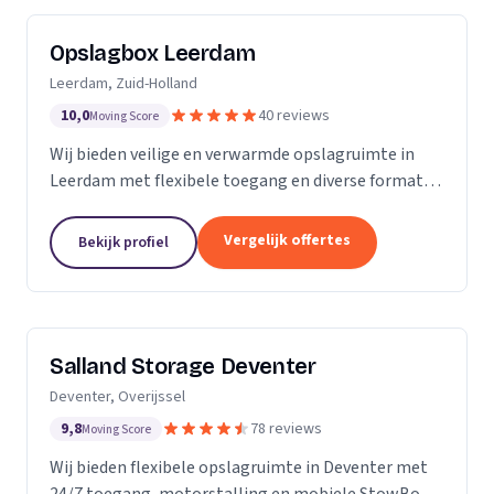
Opslagbox Leerdam
Leerdam, Zuid-Holland
10,0
40 reviews
Moving Score
Wij bieden veilige en verwarmde opslagruimte in
Leerdam met flexibele toegang en diverse formaten
opslagboxen voor particulieren en bedrijven.
Vergelijk offertes
Bekijk profiel
Salland Storage Deventer
Deventer, Overijssel
9,8
78 reviews
Moving Score
Wij bieden flexibele opslagruimte in Deventer met
24/7 toegang, motorstalling en mobiele StowBox