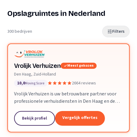
Opslagruimtes in Nederland
300 bedrijven
Filters
Vrolijk Verhuizen
Meest gekozen
Den Haag, Zuid-Holland
10,0
2664 reviews
Moving Score
Vrolijk Verhuizen is uw betrouwbare partner voor
professionele verhuisdiensten in Den Haag en de
hele provincie Zuid-Holland. Met jarenlange
ervaring en een toegewijd team zorgen wij ervoor
Vergelijk offertes
Bekijk profiel
dat uw verhuizing soepel en zorgeloos verloopt.