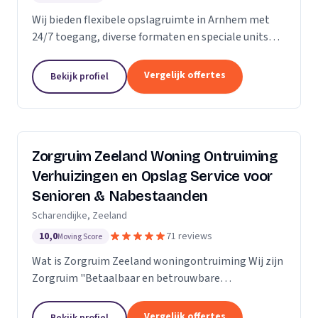
Wij bieden flexibele opslagruimte in Arnhem met
24/7 toegang, diverse formaten en speciale units
voor motoren, ideaal voor kort- en langdurige
opslag.
Vergelijk offertes
Bekijk profiel
Zorgruim Zeeland Woning Ontruiming
Verhuizingen en Opslag Service voor
Senioren & Nabestaanden
Scharendijke, Zeeland
10,0
71 reviews
Moving Score
Wat is Zorgruim Zeeland woningontruiming Wij zijn
Zorgruim "Betaalbaar en betrouwbare
professionals in woningontruiming, schoonmaak en
kleine verhuizingen.” Onze Kwaliteit is namelijk zo
Vergelijk offertes
Bekijk profiel