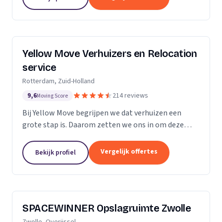
Yellow Move Verhuizers en Relocation
service
Rotterdam, Zuid-Holland
9,6
214 reviews
Moving Score
Bij Yellow Move begrijpen we dat verhuizen een
grote stap is. Daarom zetten we ons in om deze
ervaring zo soepel en stressvrij mogelijk te maken.
Met meer dan 35 jaar ervaring in de
Vergelijk offertes
Bekijk profiel
verhuisindustrie,...
SPACEWINNER Opslagruimte Zwolle
Zwolle, Overijssel