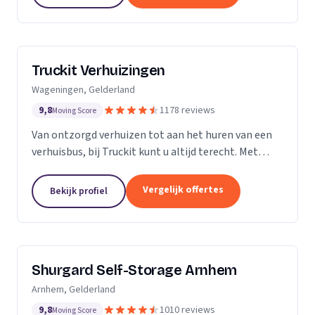
Truckit Verhuizingen
Wageningen, Gelderland
9,8
1178 reviews
Moving Score
Van ontzorgd verhuizen tot aan het huren van een
verhuisbus, bij Truckit kunt u altijd terecht. Met
onze formule hebben wij al duizenden tevreden
klanten geholpen door heel Nederland.
Vergelijk offertes
Bekijk profiel
Shurgard Self-Storage Arnhem
Arnhem, Gelderland
9,8
1010 reviews
Moving Score