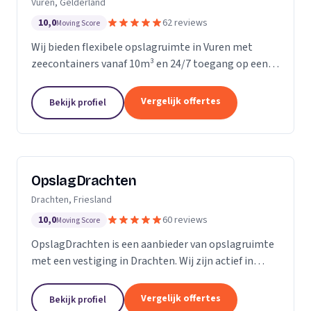
Vuren, Gelderland
10,0
62 reviews
Moving Score
Wij bieden flexibele opslagruimte in Vuren met
zeecontainers vanaf 10m³ en 24/7 toegang op een
afgesloten terrein.
Vergelijk offertes
Bekijk profiel
OpslagDrachten
Drachten, Friesland
10,0
60 reviews
Moving Score
OpslagDrachten is een aanbieder van opslagruimte
met een vestiging in Drachten. Wij zijn actief in
Friesland. Op basis van 60 beoordelingen staan wij
op een 5.
Vergelijk offertes
Bekijk profiel