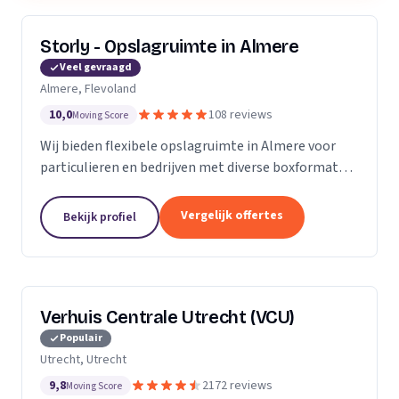
Storly - Opslagruimte in Almere
Veel gevraagd
Almere, Flevoland
10,0
108 reviews
Moving Score
Wij bieden flexibele opslagruimte in Almere voor
particulieren en bedrijven met diverse boxformaten
en laagste-prijs-garantie.
Vergelijk offertes
Bekijk profiel
Verhuis Centrale Utrecht (VCU)
Populair
Utrecht, Utrecht
9,8
2172 reviews
Moving Score