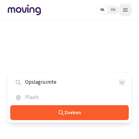
NL
EN
Home
/
Nederland
/
Opslagruimtes
Alle opslagruimtes in Nederland
Vergelijk de beste opslagruimtes in heel Nederland.
Zoeken