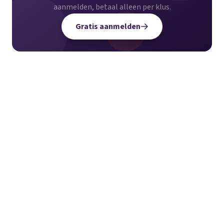
aanmelden, betaal alleen per klus.
Gratis aanmelden