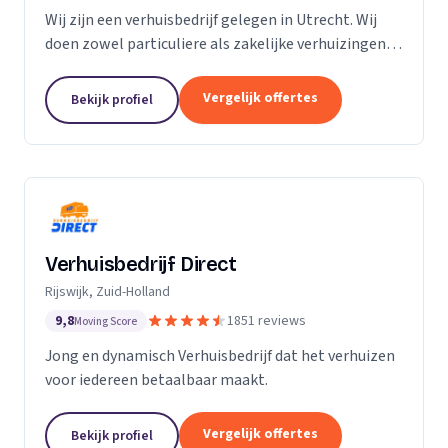
Wij zijn een verhuisbedrijf gelegen in Utrecht. Wij
doen zowel particuliere als zakelijke verhuizingen.
Particuliere verhuizingen, bedrijfsverhuizingen,
opslag van inboedel, de- en montageservice,...
Vergelijk offertes
Bekijk profiel
Verhuisbedrijf Direct
Rijswijk, Zuid-Holland
9,8
1851 reviews
Moving Score
Jong en dynamisch Verhuisbedrijf dat het verhuizen
voor iedereen betaalbaar maakt.
Vergelijk offertes
Bekijk profiel