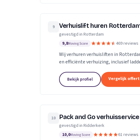
Verhuislift huren Rotterda
9
gevestigd in Rotterdam
9,8
469 reviews
Moving Score
Wij verhuren verhuisliften in Rotterd
en efficiënte verhuizing, inclusief ladd
Vergelijk offer
Bekijk profiel
Pack and Go verhuisservice
10
gevestigd in Ridderkerk
10,0
61 reviews
Moving Score