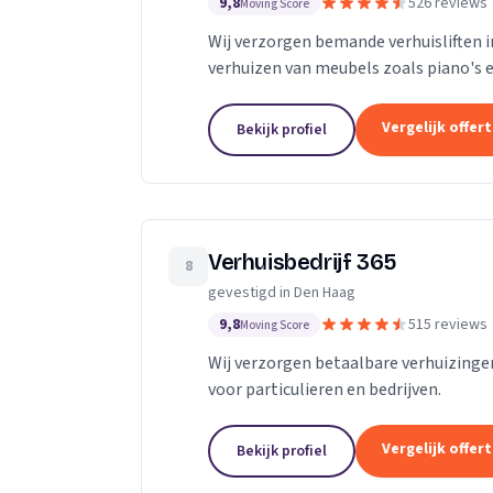
9,8
526 reviews
Moving Score
Wij verzorgen bemande verhuisliften i
verhuizen van meubels zoals piano's e
Vergelijk offer
Bekijk profiel
Verhuisbedrijf 365
8
gevestigd in Den Haag
9,8
515 reviews
Moving Score
Wij verzorgen betaalbare verhuizinge
voor particulieren en bedrijven.
Vergelijk offer
Bekijk profiel