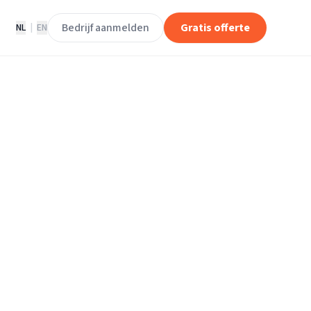
Bedrijf aanmelden
Gratis offerte
NL
|
EN
rhuisliften in
ht.