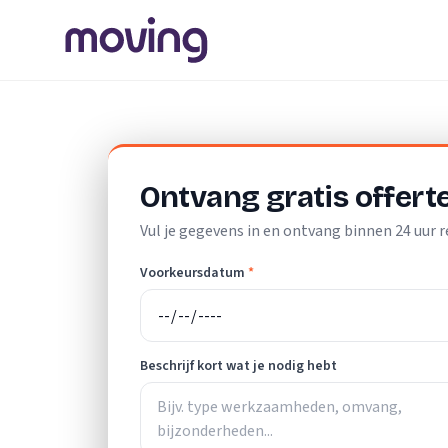
Home
/
Nederland
/
Zuid-Holland
/
Barendrecht
/
Verhuislif
Ontvang gratis offert
Vul je gegevens in en ontvang binnen 24 uur r
Voorkeursdatum
*
Beschrijf kort wat je nodig hebt