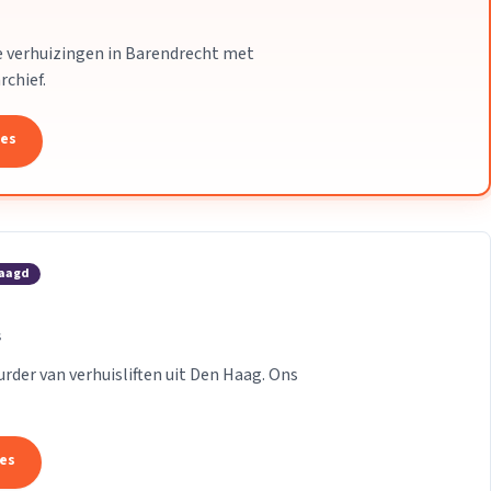
ke verhuizingen in Barendrecht met
rchief.
tes
raagd
s
urder van verhuisliften uit Den Haag. Ons
tes