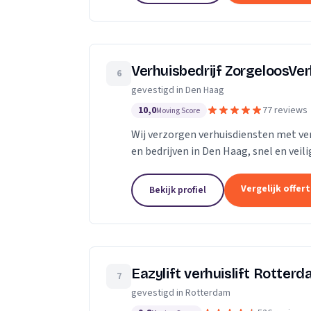
Verhuisbedrijf ZorgeloosVe
6
gevestigd in Den Haag
10,0
77 reviews
Moving Score
Wij verzorgen verhuisdiensten met verh
en bedrijven in Den Haag, snel en veili
Vergelijk offer
Bekijk profiel
Eazylift verhuislift Rotter
7
gevestigd in Rotterdam