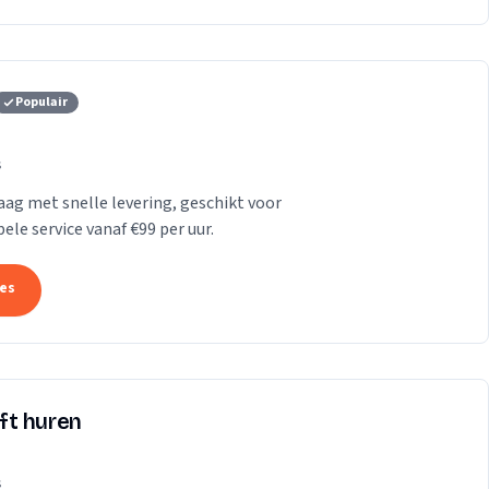
Populair
s
Haag met snelle levering, geschikt voor
le service vanaf €99 per uur.
tes
ift huren
s