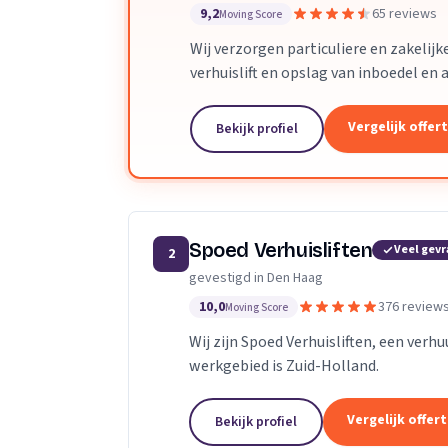
9,2
65 reviews
Moving Score
Wij verzorgen particuliere en zakelij
verhuislift en opslag van inboedel en a
Vergelijk offer
Bekijk profiel
Spoed Verhuisliften
Veel gev
2
gevestigd in Den Haag
10,0
376 review
Moving Score
Wij zijn Spoed Verhuisliften, een verhu
werkgebied is Zuid-Holland.
Vergelijk offer
Bekijk profiel