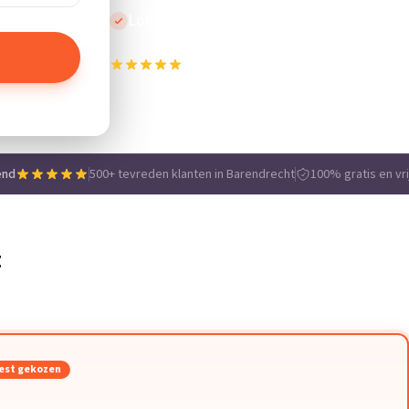
Lokale vakmensen
500+ tevreden klanten in Barendrecht
e
end
500+ tevreden klanten in Barendrecht
100% gratis en vri
t
est gekozen