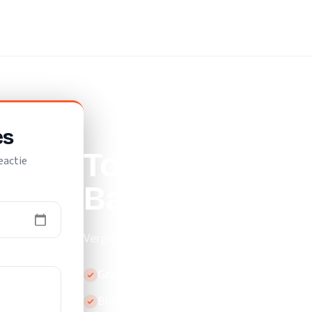
t
es
Top 10 beste ve
eactie
Barendrecht
Vergelijk de beste verhuisliften in Barendrec
Gratis en vrijblijvend
Binnen 24 uur reactie