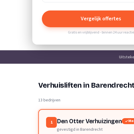
Vergelijk offertes
Gratis en vrijblijvend - binnen 24 uur reacti
Uitstek
Verhuisliften in Barendrech
13 bedrijven
Den Otter Verhuizingen
Me
1
gevestigd in Barendrecht