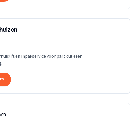
rhuizen
uislift en inpakservice voor particulieren
g.
tes
dam