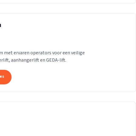
m
am met ervaren operators voor een veilige
erlift, aanhangerlift en GEDA-lift.
tes