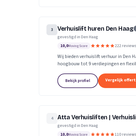
Verhuislift huren Den Haag
3
gevestigd in Den Haag
10,0
222 review
Moving Score
Wij bieden verhuislift verhuur in Den 
hoogbouw tot 9 verdiepingen en flexibe
Vergelijk offer
Bekijk profiel
Atta Verhuisliften | Verhuisl
4
gevestigd in Den Haag
10,0
110 review
Moving Score