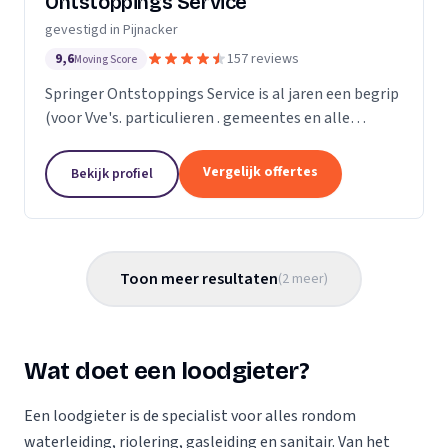
Ontstoppings Service
gevestigd in Pijnacker
9,6
157 reviews
Moving Score
Springer Ontstoppings Service is al jaren een begrip
(voor Vve's. particulieren . gemeentes en alle
overige bedrijven) in de regio Zuid-Holland, als het
gaat om snelle en betrouwbare oplossingen voor...
Vergelijk offertes
Bekijk profiel
Toon meer resultaten
(
2
meer
)
Wat doet een loodgieter?
Een loodgieter is de specialist voor alles rondom
waterleiding, riolering, gasleiding en sanitair. Van het