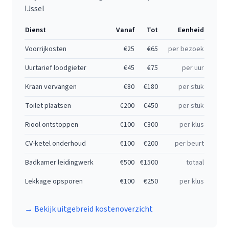
IJssel
Dienst
Vanaf
Tot
Eenheid
Voorrijkosten
€
25
€
65
per bezoek
Uurtarief loodgieter
€
45
€
75
per uur
Kraan vervangen
€
80
€
180
per stuk
Toilet plaatsen
€
200
€
450
per stuk
Riool ontstoppen
€
100
€
300
per klus
CV-ketel onderhoud
€
100
€
200
per beurt
Badkamer leidingwerk
€
500
€
1500
totaal
Lekkage opsporen
€
100
€
250
per klus
→ Bekijk uitgebreid kostenoverzicht