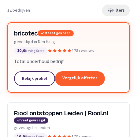
12 bedrijven
Filters
bricotec
Meest gekozen
gevestigd in Den Haag
10,0
178 reviews
Moving Score
Total onderhoud bedrijf
Vergelijk offertes
Bekijk profiel
Riool ontstoppen Leiden | Riool.nl
Veel gevraagd
gevestigd in Leiden
10,0
173 reviews
Moving Score