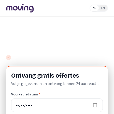
NL
EN
Home
/
Nederland
/
Zuid-Holland
/
Krimpen aan den
IJssel
/
Loodgieter
Beste loodgieters in Krimpen aan den
IJssel - vergelijk en bespaar
Gratis en vrijblijvend
Ontvang gratis offertes
Vul je gegevens in en ontvang binnen 24 uur reactie
Voorkeursdatum
*