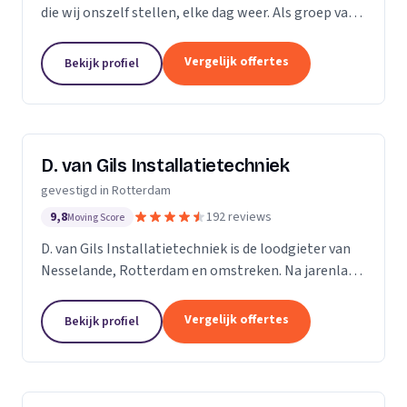
die wij onszelf stellen, elke dag weer. Als groep van
specialistische vak mensen leveren wij flexibel
maatwerk bij calamiteiten en in de woningbouw.
Vergelijk offertes
Bekijk profiel
D. van Gils Installatietechniek
gevestigd in Rotterdam
9,8
192 reviews
Moving Score
D. van Gils Installatietechniek is de loodgieter van
Nesselande, Rotterdam en omstreken. Na jarenlang
als loodgieter te werken, besefte ik dat ik meer
wilde en besloot daarom D. van Gils...
Vergelijk offertes
Bekijk profiel