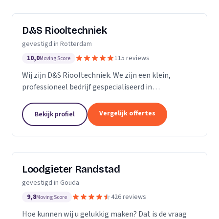
D&S Riooltechniek
gevestigd in Rotterdam
10,0
115 reviews
Moving Score
Wij zijn D&S Riooltechniek. We zijn een klein,
professioneel bedrijf gespecialiseerd in
rioolwerkzaamheden. Het is onze passie om onze
klanten zo goed en zo snel mogelijk van dienst te
Vergelijk offertes
Bekijk profiel
kunnen zijn....
Loodgieter Randstad
gevestigd in Gouda
9,8
426 reviews
Moving Score
Hoe kunnen wij u gelukkig maken? Dat is de vraag