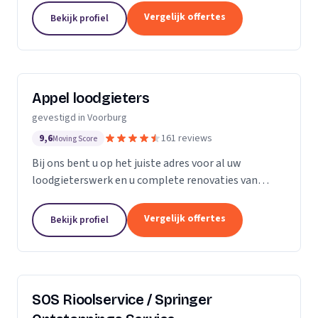
onderscheiden we ons door onze expertise in...
Vergelijk offertes
Bekijk profiel
Appel loodgieters
gevestigd in Voorburg
9,6
161 reviews
Moving Score
Bij ons bent u op het juiste adres voor al uw
loodgieterswerk en u complete renovaties van
badkamers en closet ruimtes. Wij zijn
gespecialiseerd in diversen soorten installatie
Vergelijk offertes
Bekijk profiel
technische...
SOS Rioolservice / Springer