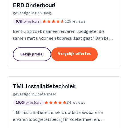
ERD Onderhoud
gevestigd in Den Haag
9,8
126 reviews
Moving Score
Bent u op zoek naar een ervaren Loodgieter die
samen met u voor een topresultaat gaat? Dan bent
u bij ERD Onderhoud aan het juiste adres Persoonlijk
contact en communicatie staat bij ons centraal....
Vergelijk offertes
Bekijk profiel
TML Installatietechniek
gevestigd in Zoetermeer
10,0
34 reviews
Moving Score
TML Installatietechniek is uw betrouwbare en
ervaren loodgietersbedrijf in Zoetermeer en
omgeving. Met meer dan 22 jaar ervaring in het vak,