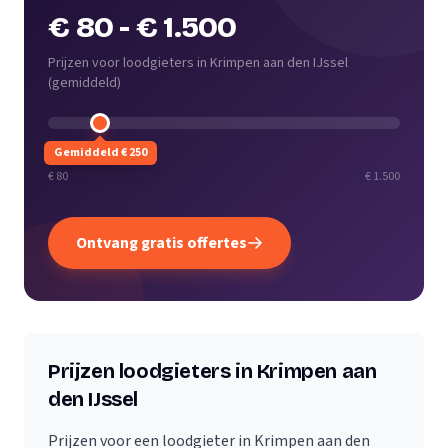
€ 80
-
€ 1.500
Prijzen voor loodgieters in Krimpen aan den IJssel
(
gemiddeld
)
Gemiddeld € 250
€ 80
€ 1.500
Ontvang gratis offertes
Prijzen loodgieters in Krimpen aan
den IJssel
Prijzen voor een loodgieter in Krimpen aan den