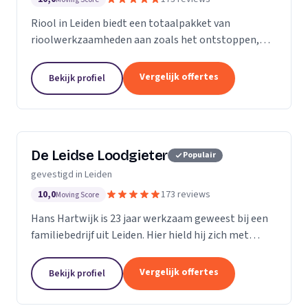
Riool in Leiden biedt een totaalpakket van
rioolwerkzaamheden aan zoals het ontstoppen,
inspecteren, repareren en reinigen van het riool. Zit
jouw riool verstopt in Leiden, dan gaan onze...
Vergelijk offertes
Bekijk profiel
De Leidse Loodgieter
Populair
gevestigd in Leiden
10,0
173 reviews
Moving Score
Hans Hartwijk is 23 jaar werkzaam geweest bij een
familiebedrijf uit Leiden. Hier hield hij zich met
name bezig met de buiten- dienst. Sinds 2014 is hij
verder gegaan als de Leidse Loodgieter. Met de...
Vergelijk offertes
Bekijk profiel