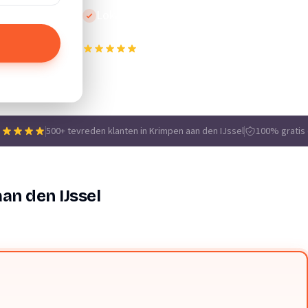
Lokale vakmensen
500+ tevreden klanten in Krimpen aan den
e
500+ tevreden klanten in Krimpen aan den IJssel
100% gratis e
an den IJssel