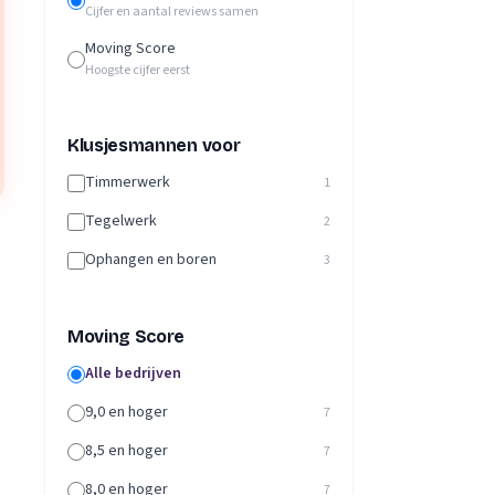
Cijfer en aantal reviews samen
Moving Score
Hoogste cijfer eerst
Klusjesmannen voor
Timmerwerk
1
Tegelwerk
2
Ophangen en boren
3
Moving Score
Alle bedrijven
9,0 en hoger
7
8,5 en hoger
7
8,0 en hoger
7