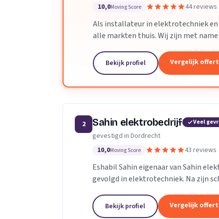
10,0
44 reviews
Moving Score
Als installateur in elektrotechniek en 
alle markten thuis. Wij zijn met name
Op het gebied van ontwerpen en...
Vergelijk offer
Bekijk profiel
Sahin elektrobedrijf
Veel gev
2
gevestigd in Dordrecht
10,0
43 reviews
Moving Score
Eshabil Sahin eigenaar van Sahin elek
gevolgd in elektrotechniek. Na zijn sc
onder andere zijn opa, vader en oom zij
Vergelijk offer
Bekijk profiel