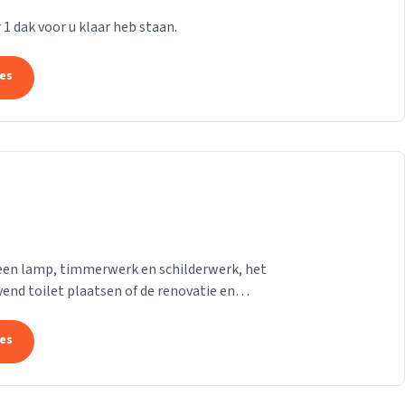
r 1 dak voor u klaar heb staan.
tes
een lamp, timmerwerk en schilderwerk, het
end toilet plaatsen of de renovatie en
...
tes