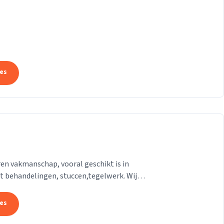
tes
ren vakmanschap, vooral geschikt is in
ot behandelingen, stuccen,tegelwerk. Wij
 is
tes