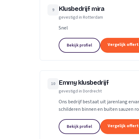
Klusbedrijf mira
9
gevestigd in Rotterdam
Snel
Vergelijk offer
Bekijk profiel
Emmy klusbedrijf
10
gevestigd in Dordrecht
Ons bedrijf bestaat uit jarenlang erva
schilderen binnen en buiten sauzen r
zijn pas tevreden als de klant tevreden
Vergelijk offer
Bekijk profiel