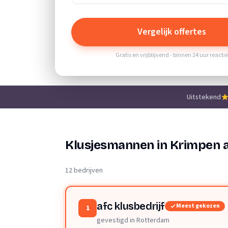
Vergelijk offertes
Gratis en vrijblijvend - binnen 24 uur reacti
Uitstekend
Klusjesmannen in Krimpen a
12 bedrijven
afc klusbedrijf
Meest gekozen
1
gevestigd in Rotterdam