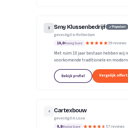
Smy Klussenbedrijf
Populair
3
gevestigd in Rotterdam
10,0
39 reviews
Moving Score
Met ruim 10 jaar bestaan hebben wij r
voorkomende traditionele en modern
particuliere en zakelijke bouwbranche
Vergelijk offer
Bekijk profiel
Cartexbouw
4
gevestigd in Lisse
9,8
57 reviews
Moving Score