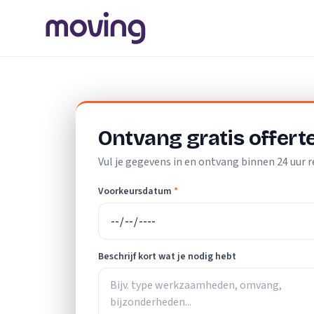
Home
/
Nederland
/
Zuid-Holland
/
Krimpen aan den IJssel
Ontvang gratis offert
Vul je gegevens in en ontvang binnen 24 uur r
Voorkeursdatum
*
Beschrijf kort wat je nodig hebt