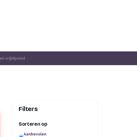
 IJssel
n vrijblijvend
Filters
Sorteren op
Aanbevolen