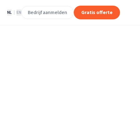
Bedrijf aanmelden
Gratis offerte
NL
|
EN
klusjesmannen
 den IJssel
 aan den IJssel.