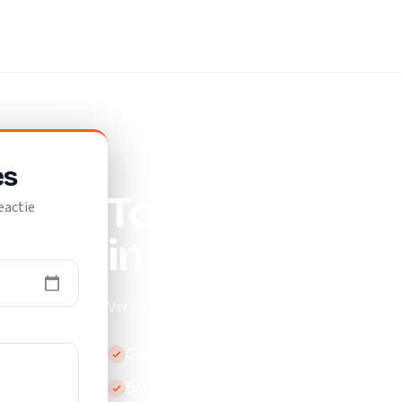
/
Klusjesman
es
Top 10 beste 
eactie
in Krimpen aan
Vergelijk de beste klusjesmannen in Krimpen
Gratis en vrijblijvend
Binnen 24 uur reactie