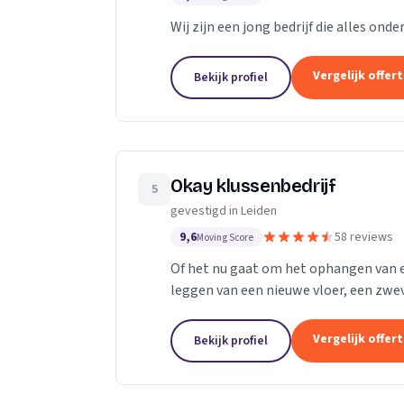
Wij zijn een jong bedrijf die alles onde
Vergelijk offer
Bekijk profiel
Okay klussenbedrijf
5
gevestigd in Leiden
9,6
58 reviews
Moving Score
Of het nu gaat om het ophangen van 
leggen van een nieuwe vloer, een zwev
aanleggen van een nieuwe badkamer of
Vergelijk offer
Bekijk profiel