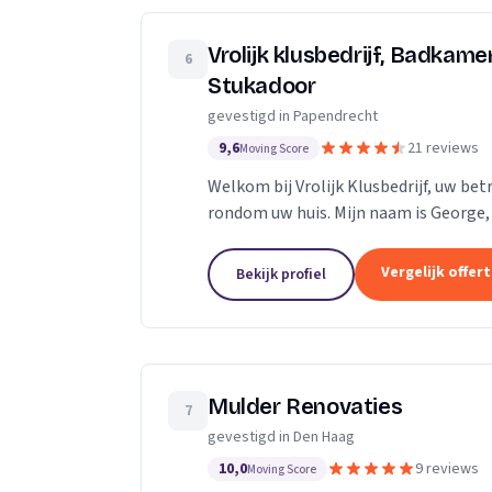
Vrolijk klusbedrijf, Badkame
6
Stukadoor
gevestigd in Papendrecht
9,6
21 reviews
Moving Score
Welkom bij Vrolijk Klusbedrijf, uw bet
rondom uw huis. Mijn naam is George, 
20 jaar ervaring in de bouwsector. Ik...
Vergelijk offer
Bekijk profiel
Mulder Renovaties
7
gevestigd in Den Haag
10,0
9 reviews
Moving Score