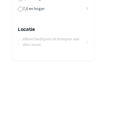
7,0 en hoger
7
Locatie
Alleen bedrijven uit Krimpen aan
0
den IJssel