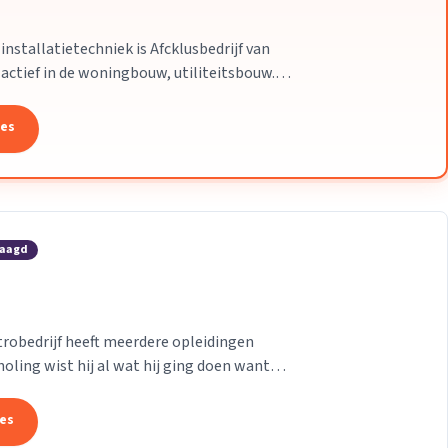
installatietechniek is Afcklusbedrijf van
 actief in de woningbouw, utiliteitsbouw.
tes
raagd
trobedrijf heeft meerdere opleidingen
holing wist hij al wat hij ging doen want
n...
tes