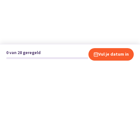
0 van 28 geregeld
Vul je datum in
Klaar om te verhuizen?
Vergelijk gratis en vrijblijvend verhuisbedrijven en andere
specialisten bij jou in de buurt.
Start je verhuizing