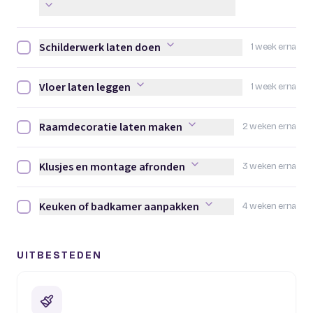
Schilderwerk laten doen
1 week erna
Schilderwerk laten doen afvinken
Vloer laten leggen
1 week erna
Vloer laten leggen afvinken
Raamdecoratie laten maken
2 weken erna
Raamdecoratie laten maken afvinken
Klusjes en montage afronden
3 weken erna
Klusjes en montage afronden afvinken
Keuken of badkamer aanpakken
4 weken erna
Keuken of badkamer aanpakken afvinken
UITBESTEDEN