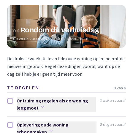
Rondom de verhuisdag
02
de week voor en na de sleuteloverdracht
De drukste week. Je levert de oude woning op en neemt de
nieuwe in gebruik. Regel deze dingen vooraf, want op de
dag zelf heb je er geen tijd meer voor.
0 van 6
TE REGELEN
Ontruiming regelen als de woning
2 weken vooraf
Ontruiming regelen als de woning leeg moet afvinken
leeg moet
Oplevering oude woning
3 dagen vooraf
Oplevering oude woning schoonmaken afvinken
schoonmaken