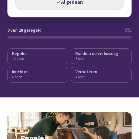
Al gedaan
0 van 28 geregeld
0
%
Regelen
Rondom de verhuisdag
12 open
6 open
Inrichten
Verbeteren
6 open
4 open
Regelen