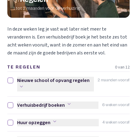
01
1 tot 2 maanden voor de verhuizing
In deze weken leg je vast wat later niet meer te
veranderen is. Een verhuisbedrijf boek je het beste zes tot
acht weken vooruit, want in de zomer en aan het eind van
de maand zijn de goede bedrijven als eerste vol.
0 van 12
TE REGELEN
Nieuwe school of opvang regelen
2 maanden vooraf
Nieuwe school of opvang regelen afvinken
Verhuisbedrijf boeken
6 weken vooraf
Verhuisbedrijf boeken afvinken
Huur opzeggen
4 weken vooraf
Huur opzeggen afvinken