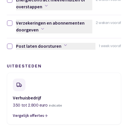
Energiecontract meeverhuizen of
Energiecontract meeverhuizen of overstappen afvinken
overstappen
Verzekeringen en abonnementen
2 weken vooraf
Verzekeringen en abonnementen doorgeven afvinken
doorgeven
Post laten doorsturen
1 week vooraf
Post laten doorsturen afvinken
UITBESTEDEN
Verhuisbedrijf
350 tot 2.800 euro
indicatie
Vergelijk offertes
(opent in een nieuw tabblad)