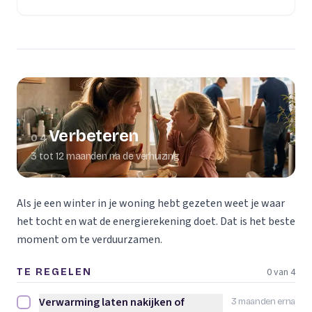
Verbeteren
04
3 tot 12 maanden na de verhuizing
Als je een winter in je woning hebt gezeten weet je waar
het tocht en wat de energierekening doet. Dat is het beste
moment om te verduurzamen.
0 van 4
TE REGELEN
Verwarming laten nakijken of
3 maanden erna
Verwarming laten nakijken of vervangen afvinken