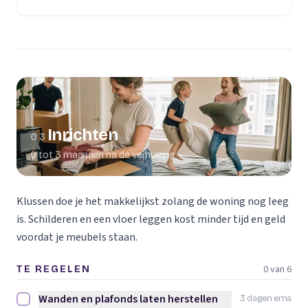
(opent in een nieuw tabblad)
Inrichten
03
0 tot 3 maanden na de verhuizing
Klussen doe je het makkelijkst zolang de woning nog leeg
is. Schilderen en een vloer leggen kost minder tijd en geld
voordat je meubels staan.
0 van 6
TE REGELEN
Wanden en plafonds laten herstellen
3 dagen erna
Wanden en plafonds laten herstellen afvinken