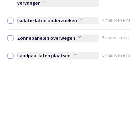
vervangen
Isolatie laten onderzoeken
4 maanden erna
Isolatie laten onderzoeken afvinken
Zonnepanelen overwegen
5 maanden erna
Zonnepanelen overwegen afvinken
Laadpaal laten plaatsen
5 maanden erna
Laadpaal laten plaatsen afvinken