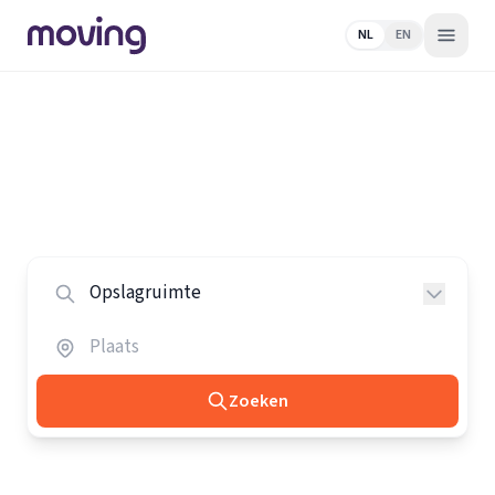
NL
EN
Home
/
Nederland
/
Opslagruimtes
Alle opslagruimtes in Nederland
Vergelijk de beste opslagruimtes in heel Nederland.
Zoeken