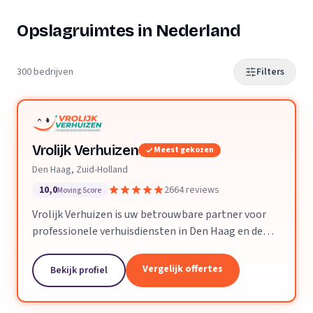
Opslagruimtes in Nederland
300 bedrijven
Filters
Vrolijk Verhuizen
Meest gekozen
Den Haag, Zuid-Holland
10,0
2664 reviews
Moving Score
Vrolijk Verhuizen is uw betrouwbare partner voor
professionele verhuisdiensten in Den Haag en de
hele provincie Zuid-Holland. Met jarenlange
ervaring en een toegewijd team zorgen wij ervoor
Vergelijk offertes
Bekijk profiel
dat uw verhuizing soepel en zorgeloos verloopt.