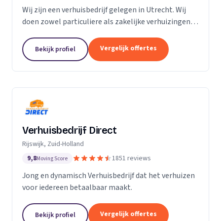
Wij zijn een verhuisbedrijf gelegen in Utrecht. Wij
doen zowel particuliere als zakelijke verhuizingen.
Particuliere verhuizingen, bedrijfsverhuizingen,
opslag van inboedel, de- en montageservice,...
Vergelijk offertes
Bekijk profiel
Verhuisbedrijf Direct
Rijswijk, Zuid-Holland
9,8
1851 reviews
Moving Score
Jong en dynamisch Verhuisbedrijf dat het verhuizen
voor iedereen betaalbaar maakt.
Vergelijk offertes
Bekijk profiel