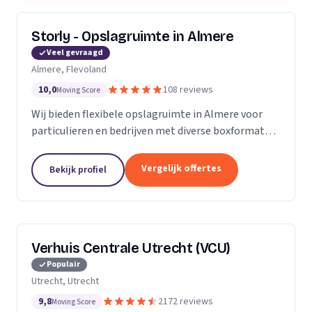
Storly - Opslagruimte in Almere
Veel gevraagd
Almere, Flevoland
10,0
108 reviews
Moving Score
Wij bieden flexibele opslagruimte in Almere voor
particulieren en bedrijven met diverse boxformaten
en laagste-prijs-garantie.
Vergelijk offertes
Bekijk profiel
Verhuis Centrale Utrecht (VCU)
Populair
Utrecht, Utrecht
9,8
2172 reviews
Moving Score