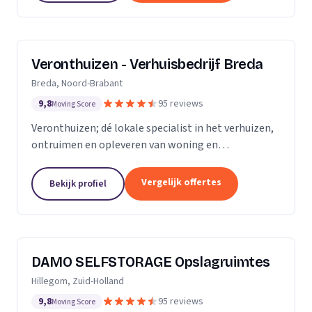
Veronthuizen - Verhuisbedrijf Breda
Breda, Noord-Brabant
9,8
95 reviews
Moving Score
Veronthuizen; dé lokale specialist in het verhuizen,
ontruimen en opleveren van woning en
bedrijfspanden. Alles geregeld bij één betrouwbare
partner. Klanttevredenheid en een zorgeloze service
Vergelijk offertes
Bekijk profiel
staat...
DAMO SELFSTORAGE Opslagruimtes
Hillegom, Zuid-Holland
9,8
95 reviews
Moving Score