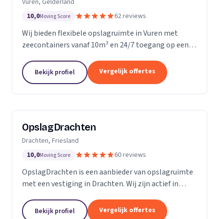
Vuren, Gelderland
10,0
62 reviews
Moving Score
Wij bieden flexibele opslagruimte in Vuren met
zeecontainers vanaf 10m³ en 24/7 toegang op een
afgesloten terrein.
Vergelijk offertes
Bekijk profiel
OpslagDrachten
Drachten, Friesland
10,0
60 reviews
Moving Score
OpslagDrachten is een aanbieder van opslagruimte
met een vestiging in Drachten. Wij zijn actief in
Friesland. Op basis van 60 beoordelingen staan wij
op een 5.
Vergelijk offertes
Bekijk profiel