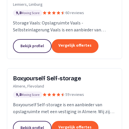
Lemiers, Limburg
9,8
60 reviews
Moving Score
Storage Vaals: Opslagruimte Vaals -
Selbsteinlagerung Vaals is een aanbieder van
opslagruimte met een vestiging in Lemiers. Wij zijn
actief in Limburg.
Vergelijk offertes
Bekijk profiel
Boxyourself Self-storage
Almere, Flevoland
9,8
59 reviews
Moving Score
Boxyourself Self-storage is een aanbieder van
opslagruimte met een vestiging in Almere. Wij zijn
actief in Flevoland.
Vergelijk offertes
Bekijk profiel