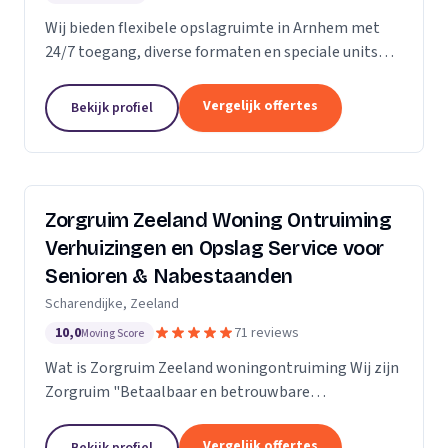
Wij bieden flexibele opslagruimte in Arnhem met
24/7 toegang, diverse formaten en speciale units
voor motoren, ideaal voor kort- en langdurige
opslag.
Vergelijk offertes
Bekijk profiel
Zorgruim Zeeland Woning Ontruiming
Verhuizingen en Opslag Service voor
Senioren & Nabestaanden
Scharendijke, Zeeland
10,0
71 reviews
Moving Score
Wat is Zorgruim Zeeland woningontruiming Wij zijn
Zorgruim "Betaalbaar en betrouwbare
professionals in woningontruiming, schoonmaak en
kleine verhuizingen.” Onze Kwaliteit is namelijk zo
Vergelijk offertes
Bekijk profiel