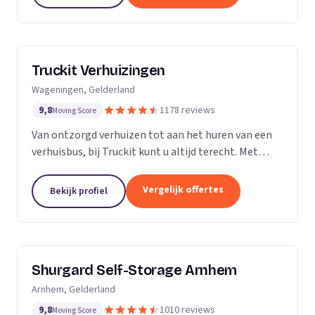
Truckit Verhuizingen
Wageningen, Gelderland
9,8
1178 reviews
Moving Score
Van ontzorgd verhuizen tot aan het huren van een
verhuisbus, bij Truckit kunt u altijd terecht. Met
onze formule hebben wij al duizenden tevreden
klanten geholpen door heel Nederland.
Vergelijk offertes
Bekijk profiel
Shurgard Self-Storage Arnhem
Arnhem, Gelderland
9,8
1010 reviews
Moving Score