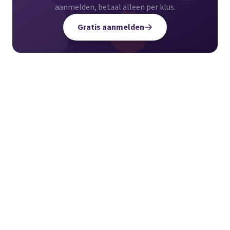
aanmelden, betaal alleen per klus.
Gratis aanmelden