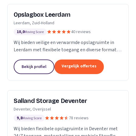
Opslagbox Leerdam
Leerdam, Zuid-Holland
10,0
40 reviews
Moving Score
Wij bieden veilige en verwarmde opslagruimte in
Leerdam met flexibele toegang en diverse formaten
opslagboxen voor particulieren en bedrijven.
Vergelijk offertes
Bekijk profiel
Salland Storage Deventer
Deventer, Overijssel
9,8
78 reviews
Moving Score
Wij bieden flexibele opslagruimte in Deventer met
24/7 toegang, motorstalling en mobiele StowBox