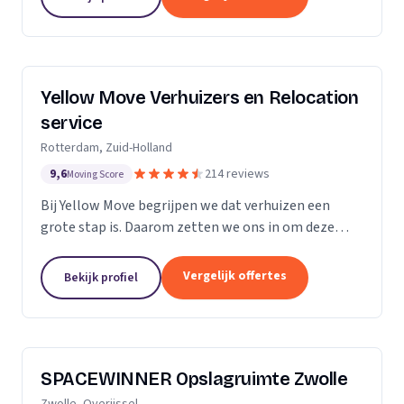
Yellow Move Verhuizers en Relocation
service
Rotterdam, Zuid-Holland
9,6
214 reviews
Moving Score
Bij Yellow Move begrijpen we dat verhuizen een
grote stap is. Daarom zetten we ons in om deze
ervaring zo soepel en stressvrij mogelijk te maken.
Met meer dan 35 jaar ervaring in de
Vergelijk offertes
Bekijk profiel
verhuisindustrie,...
SPACEWINNER Opslagruimte Zwolle
Zwolle, Overijssel