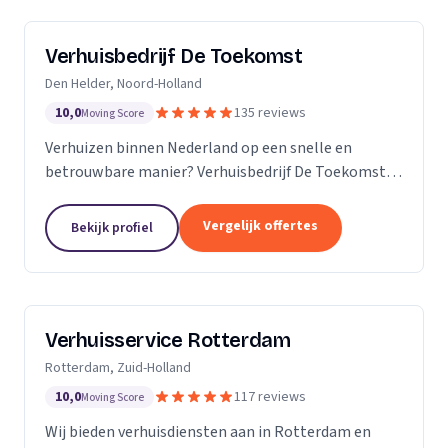
Verhuisbedrijf De Toekomst
Den Helder, Noord-Holland
10,0
135 reviews
Moving Score
Verhuizen binnen Nederland op een snelle en
betrouwbare manier? Verhuisbedrijf De Toekomst
zorgt ervoor dat uw spullen op veilige wijze verhuisd
worden naar de nieuwe locatie. En dat 24/7! Want of
Vergelijk offertes
Bekijk profiel
u...
Verhuisservice Rotterdam
Rotterdam, Zuid-Holland
10,0
117 reviews
Moving Score
Wij bieden verhuisdiensten aan in Rotterdam en