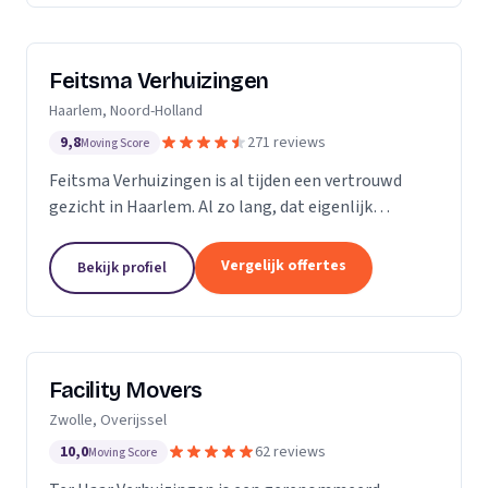
Feitsma Verhuizingen
Haarlem, Noord-Holland
9,8
271 reviews
Moving Score
Feitsma Verhuizingen is al tijden een vertrouwd
gezicht in Haarlem. Al zo lang, dat eigenlijk
niemand precies meer weet wanneer opa Feitsma
ooit begonnen is met verhuizen. De eerste
Vergelijk offertes
Bekijk profiel
advertenties van...
Facility Movers
Zwolle, Overijssel
10,0
62 reviews
Moving Score