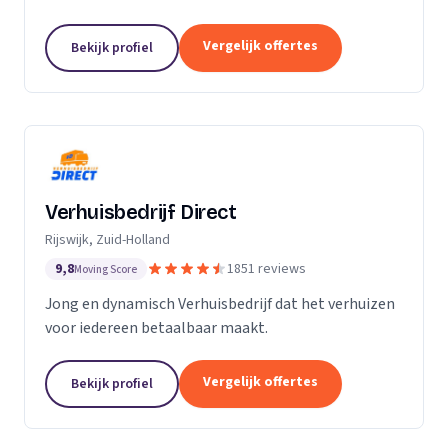
Particuliere verhuizingen, bedrijfsverhuizingen,
opslag van inboedel, de- en montageservice,...
Vergelijk offertes
Bekijk profiel
Verhuisbedrijf Direct
Rijswijk, Zuid-Holland
9,8
1851 reviews
Moving Score
Jong en dynamisch Verhuisbedrijf dat het verhuizen
voor iedereen betaalbaar maakt.
Vergelijk offertes
Bekijk profiel