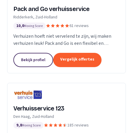
Pack and Go verhuisservice
Ridderkerk, Zuid-Holland
10,0
61 reviews
Moving Score
Verhuizen hoeft niet vervelend te zijn, wij maken
verhuizen leuk! Pack and Go is een flexibel en
servicegericht familiebedrijf waar u terecht kan voor
al uw verhuizingen. Met ons team van...
Vergelijk offertes
Bekijk profiel
Verhuisservice 123
Den Haag, Zuid-Holland
9,8
185 reviews
Moving Score