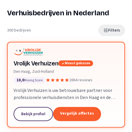
Verhuisbedrijven in Nederland
300 bedrijven
Filters
Vrolijk Verhuizen
Meest gekozen
Den Haag, Zuid-Holland
10,0
2664 reviews
Moving Score
Vrolijk Verhuizen is uw betrouwbare partner voor
professionele verhuisdiensten in Den Haag en de
hele provincie Zuid-Holland. Met jarenlange
ervaring en een toegewijd team zorgen wij ervoor
Vergelijk offertes
Bekijk profiel
dat uw verhuizing soepel en zorgeloos verloopt.