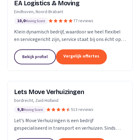
EA Logistics & Moving
Eindhoven, Noord-Brabant
10,0
77 reviews
Moving Score
Klein dynamisch bedrijf, waardoor we heel flexibel
en servicegericht zijn, service staat bij ons écht op
nummer één.
Vergelijk offertes
Bekijk profiel
Lets Move Verhuizingen
Dordrecht, Zuid-Holland
9,8
513 reviews
Moving Score
Let’s Move Verhuizingen is een bedrijf
gespecialiseerd in transport en verhuizen. Sinds
2015 zijn wij geregistreerd in het handelsregister