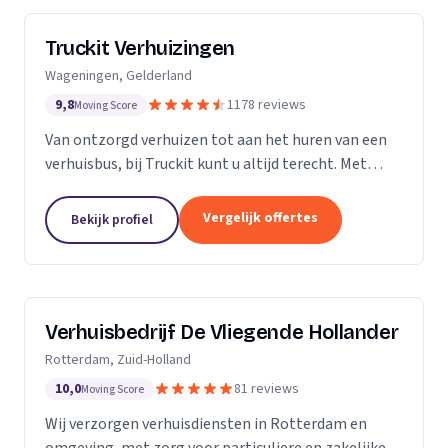
Truckit Verhuizingen
Wageningen, Gelderland
9,8
1178 reviews
Moving Score
Van ontzorgd verhuizen tot aan het huren van een
verhuisbus, bij Truckit kunt u altijd terecht. Met
onze formule hebben wij al duizenden tevreden
klanten geholpen door heel Nederland.
Vergelijk offertes
Bekijk profiel
Verhuisbedrijf De Vliegende Hollander
Rotterdam, Zuid-Holland
10,0
81 reviews
Moving Score
Wij verzorgen verhuisdiensten in Rotterdam en
omgeving, met zorg voor particuliere en zakelijke