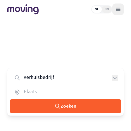
NL
EN
Home
/
Nederland
/
Verhuisbedrijven
Alle verhuisbedrijven in Nederland
Vergelijk de beste verhuisbedrijven in heel Nederland.
Zoeken