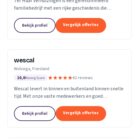
Ter Haar Verhuizingen is een gerenommeerd
familiebedrijf met een rijke geschiedenis die
teruggaat tot vier generaties. Wij zijn
gespecialiseerd in het bieden van naadloze en
Vergelijk offertes
Bekijk profiel
zorgeloze verhuisdiensten...
wescal
Wolvega, Friesland
10,0
62 reviews
Moving Score
Wescal levert in binnen en buitenland binnen snelle
tijd. Met onze vaste medewerkers en goed
wagenpark rijden wij naar onze klanten. Wij komen
na wat we beloven. Door goede
Vergelijk offertes
Bekijk profiel
kwaliteitsvoertuigen te...