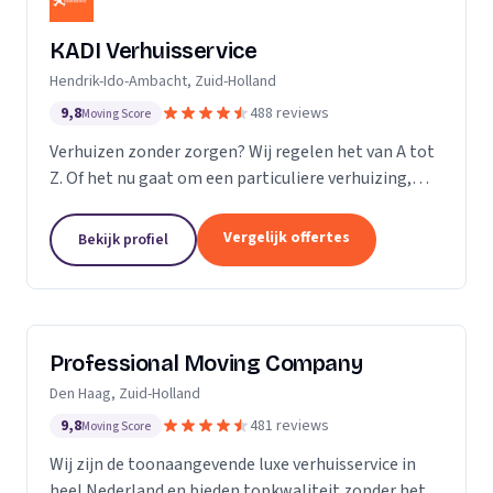
KADI Verhuisservice
Hendrik-Ido-Ambacht, Zuid-Holland
9,8
488 reviews
Moving Score
Verhuizen zonder zorgen? Wij regelen het van A tot
Z. Of het nu gaat om een particuliere verhuizing,
zakelijke verhuisopdracht of ontruiming: wij werken
snel, zorgvuldig en betrouwbaar. Van inpakken en
Vergelijk offertes
Bekijk profiel
monteren tot transport en tijdelijke opslag — u
kunt op ons rekenen. Met onze professionele
aanpak en uitstekende klantbeoordelingen zorgen
wij voor een soepele verhuizing zonder stress.
Professional Moving Company
Den Haag, Zuid-Holland
9,8
481 reviews
Moving Score
Wij zijn de toonaangevende luxe verhuisservice in
heel Nederland en bieden topkwaliteit zonder het