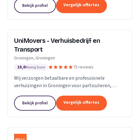
van de KvK. Door de toename van opdrachtgevers
Vergelijk offertes
Bekijk profiel
hebben wij...
UniMovers - Verhuisbedrijf en
Transport
Groningen, Groningen
10,0
75 reviews
Moving Score
Wij verzorgen betaalbare en professionele
verhuizingen in Groningen voor particulieren,
studenten en bedrijven met volledige service.
Vergelijk offertes
Bekijk profiel