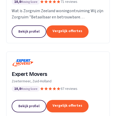
10,0
71 reviews
Moving Score
Wat is Zorgruim Zeeland woningontruiming Wij zijn
Zorgruim "Betaalbaar en betrouwbare
professionals in woningontruiming, schoonmaak en
kleine verhuizingen.” Onze Kwaliteit is namelijk zo
Vergelijk offertes
Bekijk profiel
ongelofelijk...
Expert Movers
Zoetermeer, Zuid-Holland
10,0
67 reviews
Moving Score
Vergelijk offertes
Bekijk profiel