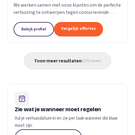
We werken samen met onze klanten om de perfecte
verhuizing te ontwerpen tegen concurrerende
prijzen en met de beste verhuismaterialen. We
weten dat verhuizen een stressvol proces kan zijn.
Vergelijk offertes
Bekijk profiel
Daarom...
Toon meer resultaten
(
270
meer
)
Zie wat je wanneer moet regelen
Vul je verhuisdatum in en zie per taak wanneer die klaar
moet zijn.