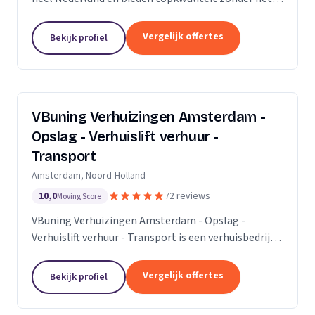
premium prijskaartje. Onze missie is om het
verhuisproces te transformeren in een naadloze en...
Vergelijk offertes
Bekijk profiel
VBuning Verhuizingen Amsterdam -
Opslag - Verhuislift verhuur -
Transport
Amsterdam, Noord-Holland
10,0
72 reviews
Moving Score
VBuning Verhuizingen Amsterdam - Opslag -
Verhuislift verhuur - Transport is een verhuisbedrijf
met een vestiging in Amsterdam.
Vergelijk offertes
Bekijk profiel