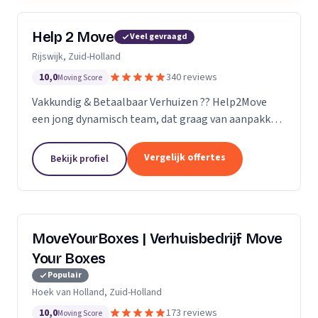
Help 2 Move
Veel gevraagd
Rijswijk, Zuid-Holland
10,0
340 reviews
Moving Score
Vakkundig & Betaalbaar Verhuizen ?? Help2Move
een jong dynamisch team, dat graag van aanpakken
weet. Benieuwd wat uw verhuizing gaat kosten ?
Vraag naar de mogelijkheden.
Vergelijk offertes
Bekijk profiel
MoveYourBoxes | Verhuisbedrijf Move
Your Boxes
Populair
Hoek van Holland, Zuid-Holland
10,0
173 reviews
Moving Score