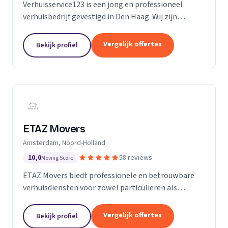
Verhuisservice123 is een jong en professioneel
verhuisbedrijf gevestigd in Den Haag. Wij zijn
gespecialiseerd in particuliere verhuizingen en
bieden een complete en zorgeloze verhuisservice.
Vergelijk offertes
Bekijk profiel
Met een ervaren team werken wij efficiënt,
zorgvuldig en tegen transparante uurtarieven.
Klanttevredenheid, duidelijke communicatie en
betrouwbaarheid staan bij ons centraal.
ETAZ Movers
Amsterdam, Noord-Holland
10,0
58 reviews
Moving Score
ETAZ Movers biedt professionele en betrouwbare
verhuisdiensten voor zowel particulieren als
bedrijven. Wij combineren ervaring met een
persoonlijke aanpak, zodat elke verhuizing efficiënt
Vergelijk offertes
Bekijk profiel
en zonder stress verloopt. Ons team werkt