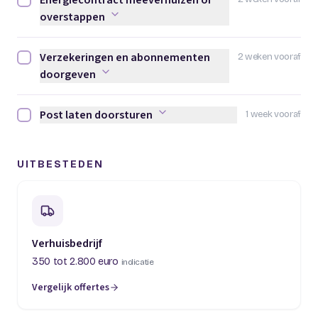
Energiecontract meeverhuizen of
Energiecontract meeverhuizen of overstappen afvinken
overstappen
Verzekeringen en abonnementen
2 weken vooraf
Verzekeringen en abonnementen doorgeven afvinken
doorgeven
Post laten doorsturen
1 week vooraf
Post laten doorsturen afvinken
UITBESTEDEN
Verhuisbedrijf
350 tot 2.800 euro
indicatie
Vergelijk offertes
(opent in een nieuw tabblad)