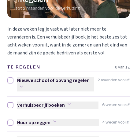
01
1 tot 2 maanden voor de verhuizing
In deze weken leg je vast wat later niet meer te
veranderen is. Een verhuisbedrijf boek je het beste zes tot
acht weken vooruit, want in de zomer en aan het eind van
de maand zijn de goede bedrijven als eerste vol.
0 van 12
TE REGELEN
Nieuwe school of opvang regelen
2 maanden vooraf
Nieuwe school of opvang regelen afvinken
Verhuisbedrijf boeken
6 weken vooraf
Verhuisbedrijf boeken afvinken
Huur opzeggen
4 weken vooraf
Huur opzeggen afvinken