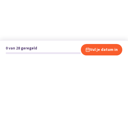
0 van 28 geregeld
Vul je datum in
Klaar om te verhuizen?
Vergelijk gratis en vrijblijvend verhuisbedrijven en andere
specialisten bij jou in de buurt.
Start je verhuizing