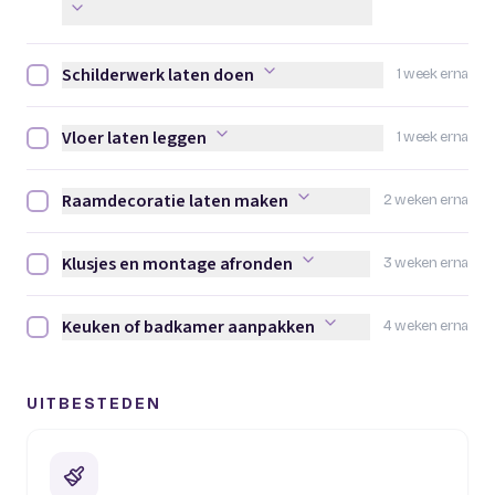
Schilderwerk laten doen
1 week erna
Schilderwerk laten doen afvinken
Vloer laten leggen
1 week erna
Vloer laten leggen afvinken
Raamdecoratie laten maken
2 weken erna
Raamdecoratie laten maken afvinken
Klusjes en montage afronden
3 weken erna
Klusjes en montage afronden afvinken
Keuken of badkamer aanpakken
4 weken erna
Keuken of badkamer aanpakken afvinken
UITBESTEDEN