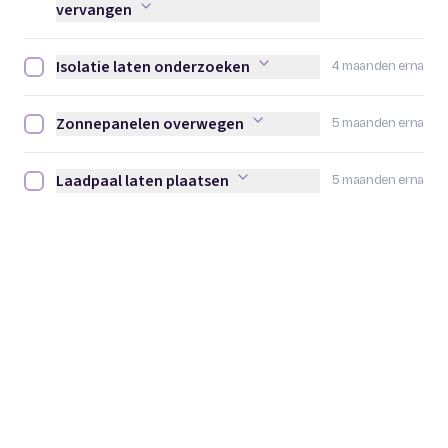
vervangen
Isolatie laten onderzoeken
4 maanden erna
Isolatie laten onderzoeken afvinken
Zonnepanelen overwegen
5 maanden erna
Zonnepanelen overwegen afvinken
Laadpaal laten plaatsen
5 maanden erna
Laadpaal laten plaatsen afvinken