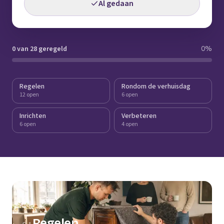
Al gedaan
0 van 28 geregeld
0
%
Regelen
Rondom de verhuisdag
12 open
6 open
Inrichten
Verbeteren
6 open
4 open
Regelen