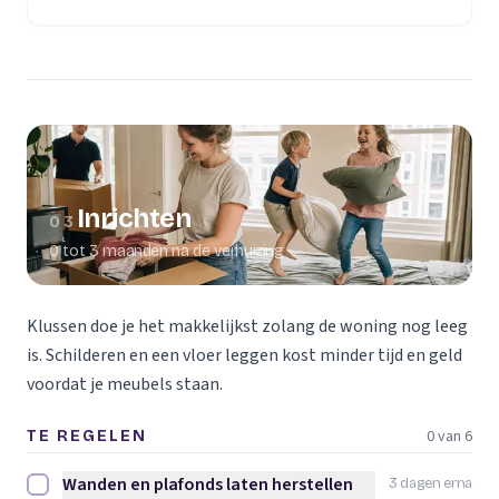
(opent in een nieuw tabblad)
Inrichten
03
0 tot 3 maanden na de verhuizing
Klussen doe je het makkelijkst zolang de woning nog leeg
is. Schilderen en een vloer leggen kost minder tijd en geld
voordat je meubels staan.
0 van 6
TE REGELEN
Wanden en plafonds laten herstellen
3 dagen erna
Wanden en plafonds laten herstellen afvinken