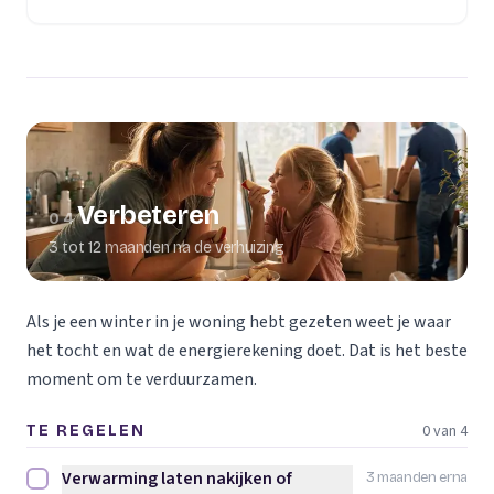
Verbeteren
04
3 tot 12 maanden na de verhuizing
Als je een winter in je woning hebt gezeten weet je waar
het tocht en wat de energierekening doet. Dat is het beste
moment om te verduurzamen.
0 van 4
TE REGELEN
Verwarming laten nakijken of
3 maanden erna
Verwarming laten nakijken of vervangen afvinken