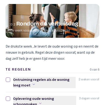
Rondom de verhuisdag
02
de week voor en na de sleuteloverdracht
De drukste week. Je levert de oude woning op en neemt de
nieuwe in gebruik. Regel deze dingen vooraf, want op de
dag zelf heb je er geen tijd meer voor.
0 van 6
TE REGELEN
Ontruiming regelen als de woning
2 weken vooraf
Ontruiming regelen als de woning leeg moet afvinken
leeg moet
Oplevering oude woning
3 dagen vooraf
Oplevering oude woning schoonmaken afvinken
schoonmaken