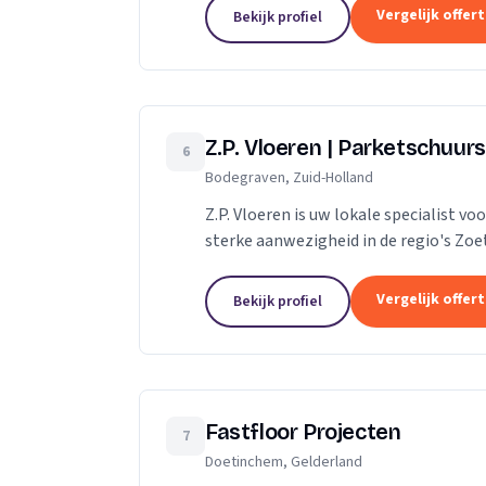
Vergelijk offer
Bekijk profiel
Z.P. Vloeren | Parketschuurs
6
Bodegraven, Zuid-Holland
Z.P. Vloeren is uw lokale specialist 
sterke aanwezigheid in de regio's Zoe
bieden we onze diensten aan zowel...
Vergelijk offer
Bekijk profiel
Fastfloor Projecten
7
Doetinchem, Gelderland