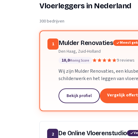
Verhuisplanner
Vloerleggers in Nederland
Verhuisdozen berek
300 bedrijven
Mulder Renovaties
Meest ge
1
Den Haag, Zuid-Holland
10,0
9 reviews
Moving Score
Wij zijn Mulder Renovaties, een klusbe
schilderwerk en het leggen van vloere
Vergelijk offer
Bekijk profiel
De Online Vloerenstudio
Ve
2