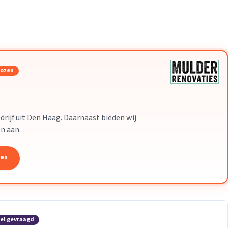
Verhuisvolume berekenen
enen
Energie vergelijken
kozen
drijf uit Den Haag. Daarnaast bieden wij
n aan.
tes
el gevraagd