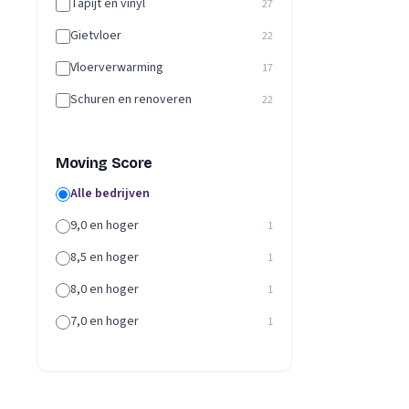
Tapijt en vinyl
27
Gietvloer
22
Vloerverwarming
17
Schuren en renoveren
22
Moving Score
Alle bedrijven
9,0 en hoger
1
8,5 en hoger
1
8,0 en hoger
1
7,0 en hoger
1