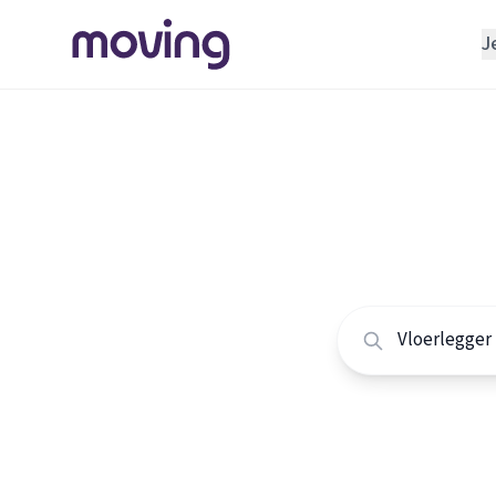
J
REGELEN
Verhuisbedrijf
Home
/
Nederland
/
Opslagruimte
Alle vlo
INRICHTEN
Schoonmaakbedrijf
Vergelijk de beste 
Klusjesman
Loodgieter
Slotenmaker
TOOLS BIJ VERHUIZEN