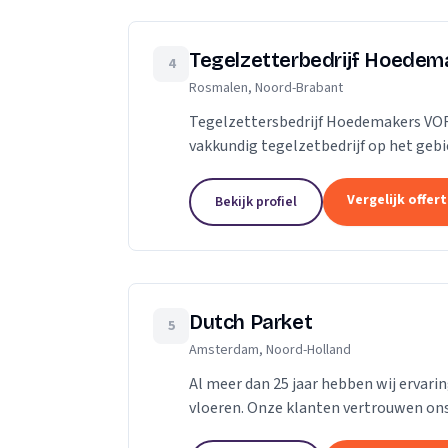
Tegelzetterbedrijf Hoedem
4
Rosmalen, Noord-Brabant
Tegelzettersbedrijf Hoedemakers VO
vakkundig tegelzetbedrijf op het geb
vloertegels en diverse soorten na
Vergelijk offer
Bekijk profiel
Dutch Parket
5
Amsterdam, Noord-Holland
Al meer dan 25 jaar hebben wij ervari
vloeren. Onze klanten vertrouwen ons o
het gaat om een nieuwe vloer of een...