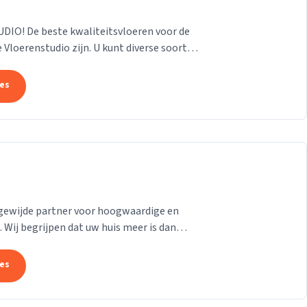
O! De beste kwaliteitsvloeren voor de
e Vloerenstudio zijn. U kunt diverse soorten
ellen...
tes
gewijde partner voor hoogwaardige en
Wij begrijpen dat uw huis meer is dan
ling van uw...
tes