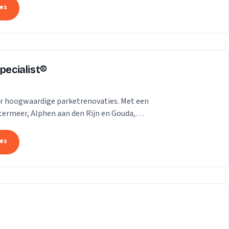
tes
pecialist®
voor hoogwaardige parketrenovaties. Met een
termeer, Alphen aan den Rijn en Gouda,
tes