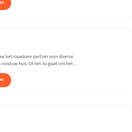
tes
uw betrouwbare partner voor diverse
rond uw huis. Of het nu gaat om het
n van dakkapellen,...
tes