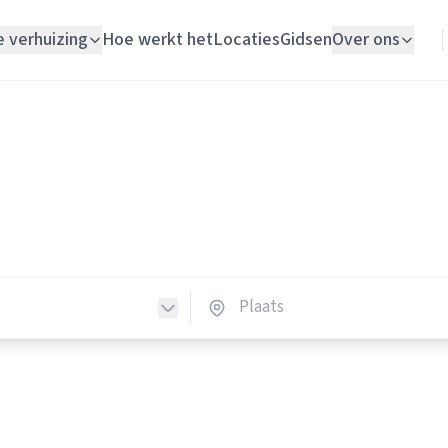
e verhuizing
Hoe werkt het
Locaties
Gidsen
Over ons
Verhuislift
Vloerleggers
Woningontruiming
erleggers in Nederland
Schildersbedrijf
vloerleggers in heel Nederland.
Vloerlegger
Elektricien