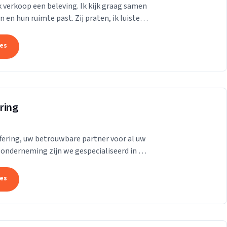
ik verkoop een beleving. Ik kijk graag samen
en hun ruimte past. Zij praten, ik luister.
tes
ring
fering, uw betrouwbare partner voor al uw
e onderneming zijn we gespecialiseerd in de
..
tes