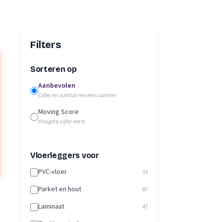
Filters
Sorteren op
Aanbevolen
Cijfer en aantal reviews samen
Moving Score
Hoogste cijfer eerst
Vloerleggers voor
PVC-vloer
53
Parket en hout
87
Laminaat
47