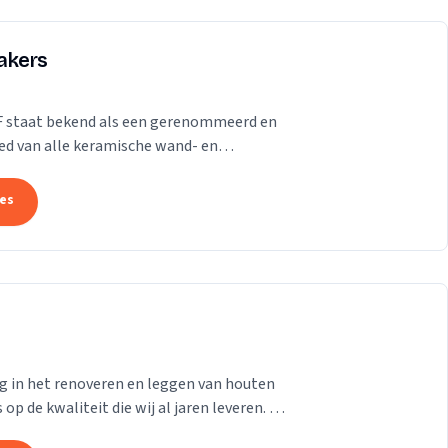
akers
F staat bekend als een gerenommeerd en
ied van alle keramische wand- en
tuursteen. Grotere of...
tes
ng in het renoveren en leggen van houten
p de kwaliteit die wij al jaren leveren. Of