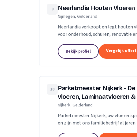
Neerlandia Houten Vloeren
9
Nijmegen, Gelderland
Neerlandia verkoopt en legt houten v
voor onderhoud, schuren, renovatie en
Neerlandia is een familiebedrijf in Nij
Vergelijk offer
Bekijk profiel
Parketmeester Nijkerk - De
10
vloeren, Laminaatvloeren &
Nijkerk, Gelderland
Parketmeester Nijkerk, uw vloerenspec
en zijn met ons familiebedrijf al jar
deze organisatie staat voor zelfstandi