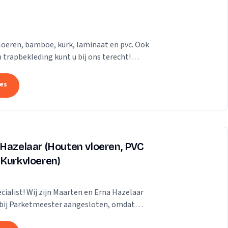
loeren, bamboe, kurk, laminaat en pvc. Ook
 trapbekleding kunt u bij ons terecht!
megen...
tes
 Hazelaar (Houten vloeren, PVC
 Kurkvloeren)
ialist! Wij zijn Maarten en Erna Hazelaar
en bij Parketmeester aangesloten, omdat
ge...