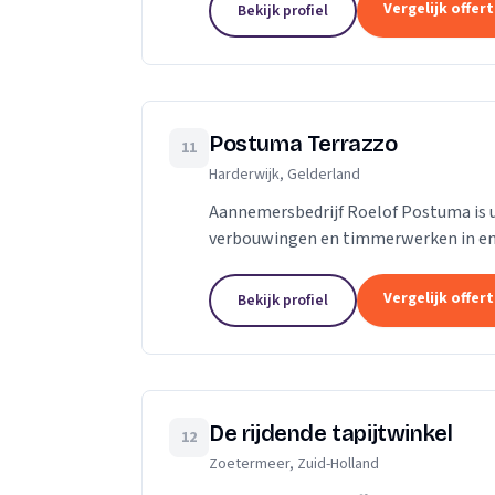
Vergelijk offer
Bekijk profiel
Postuma Terrazzo
11
Harderwijk, Gelderland
Aannemersbedrijf Roelof Postuma is 
verbouwingen en timmerwerken in en 
verbouwen van badkamers, het plaatse
Vergelijk offer
Bekijk profiel
De rijdende tapijtwinkel
12
Zoetermeer, Zuid-Holland