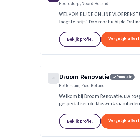
Hoofddorp, Noord-Holland
WELKOM BIJ DE ONLINE VLOERENSTUDI
laagste prijs? Dan moet u bij de Onlin
parketvloeren en laminaat online best
Vergelijk offer
Bekijk profiel
Droom Renovatie
Populair
3
Rotterdam, Zuid-Holland
Welkom bij Droom Renovatie, uw toe
gespecialiseerde kluswerkzaamheden. 
slechts een plek; het is een weerspiege
Vergelijk offer
Bekijk profiel