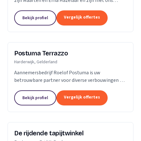
zijn Maarten en Erna Hazelaar en zijn met ons
familiebedrijf al jaren bij Parketmeester
aangesloten, omdat deze organisatie staat voor
Vergelijk offertes
Bekijk profiel
zelfstandige...
Postuma Terrazzo
Harderwijk, Gelderland
Aannemersbedrijf Roelof Postuma is uw
betrouwbare partner voor diverse verbouwingen en
timmerwerken in en rond uw huis. Of het nu gaat
om het verbouwen van badkamers, het plaatsen van
Vergelijk offertes
Bekijk profiel
dakkapellen,...
De rijdende tapijtwinkel