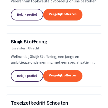
Vloeren van topkwaliteit voordelig online bestellen
Vergelijk offertes
Bekijk profiel
Sluijk Stoffering
IJsselstein, Utrecht
Welkom bij Sluijk Stoffering, een jonge en
ambitieuze onderneming met een specialisatie in
vloer- en trapbekleding en raamdecoratie. Met trots
kunnen we zeggen dat we al 20 jaar onze expertise...
Vergelijk offertes
Bekijk profiel
Tegelzetbedrijf Schouten