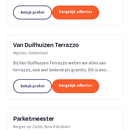
vader en al snel ging ik mee de vloer op. Dit is dan
ook de reden dat ik besloot zelf...
Vergelijk offertes
Bekijk profiel
Van Duifhuizen Terrazzo
Wijchen, Gelderland
Bij Van Duifhuizen Terrazzo weten we alles van
terrazzo, ook wel bekend als granito. Dit is een
mengsel van cement en gebroken marmer. Terrazzo
is in principe te produceren in elke vorm....
Vergelijk offertes
Bekijk profiel
Parketmeester
Bergen op Zoom, Noord-Brabant