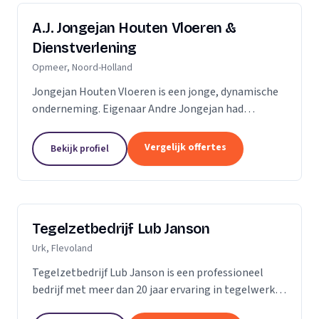
A.J. Jongejan Houten Vloeren &
Dienstverlening
Opmeer, Noord-Holland
Jongejan Houten Vloeren is een jonge, dynamische
onderneming. Eigenaar Andre Jongejan had
jarenlange ervaring in de parket- en
timmerbranche, toen hij in 2004 met zijn eigen
Vergelijk offertes
Bekijk profiel
bedrijf van start ging....
Tegelzetbedrijf Lub Janson
Urk, Flevoland
Tegelzetbedrijf Lub Janson is een professioneel
bedrijf met meer dan 20 jaar ervaring in tegelwerk.
Specialist in vloeren- en wandtegels.