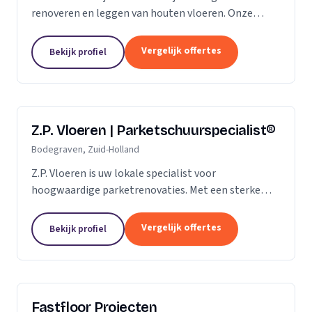
renoveren en leggen van houten vloeren. Onze
klanten vertrouwen ons op de kwaliteit die wij al
jaren leveren. Of het gaat om een nieuwe vloer of
Vergelijk offertes
Bekijk profiel
een...
Z.P. Vloeren | Parketschuurspecialist®
Bodegraven, Zuid-Holland
Z.P. Vloeren is uw lokale specialist voor
hoogwaardige parketrenovaties. Met een sterke
aanwezigheid in de regio's Zoetermeer, Alphen aan
den Rijn en Gouda, bieden we onze diensten aan
Vergelijk offertes
Bekijk profiel
zowel...
Fastfloor Projecten