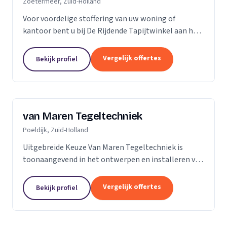
Zoetermeer, Zuid-Holland
Voor voordelige stoffering van uw woning of
kantoor bent u bij De Rijdende Tapijtwinkel aan het
juiste adres. Wij bezoeken u op uw locatie of bij u
thuis met ons uitgebreide 'up to date' collectie...
Vergelijk offertes
Bekijk profiel
van Maren Tegeltechniek
Poeldijk, Zuid-Holland
Uitgebreide Keuze Van Maren Tegeltechniek is
toonaangevend in het ontwerpen en installeren van
schitterende badkamers, toiletten en keukens voor
een aantrekkelijke prijs. Bij ons treft u een...
Vergelijk offertes
Bekijk profiel