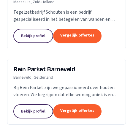
Maassluis, Zuid-Holland
Tegelzetbedrijf Schouten is een bedrijf
gespecialiseerd in het betegelen van wanden en
vloeren. Wij voeren opdrachten uit voor zowel
bedrijven als particulieren. Nieuwbouw- of
Vergelijk offertes
Bekijk profiel
renovatieprojecten,...
Rein Parket Barneveld
Barneveld, Gelderland
Bij Rein Parket zijn we gepassioneerd over houten
vloeren. We begrijpen dat elke woning uniek is en
streven ernaar om de perfecte vloer te leveren die
past bij uw stijl en behoeften. Of u nu op zoek...
Vergelijk offertes
Bekijk profiel