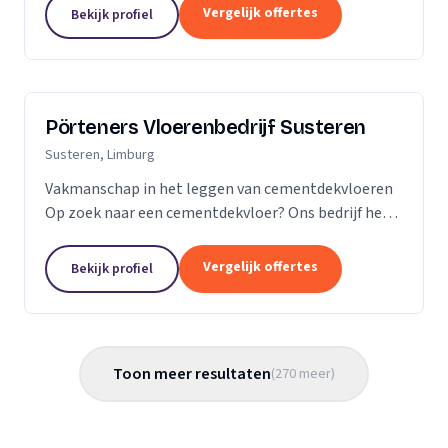
Vergelijk offertes
Bekijk profiel
Pörteners Vloerenbedrijf Susteren
Susteren, Limburg
Vakmanschap in het leggen van cementdekvloeren
Op zoek naar een cementdekvloer? Ons bedrijf heeft
op het gebied van cementdekvloeren, ruim 70 jaar
ervaring wat betreft woningbouw en utiliteitsbouw.
Vergelijk offertes
Bekijk profiel
Toon meer resultaten
(
270
meer
)