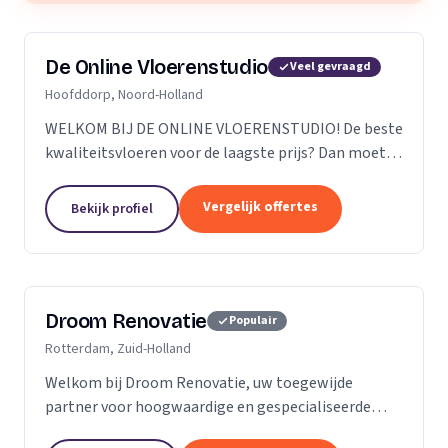
De Online Vloerenstudio
Veel gevraagd
Hoofddorp, Noord-Holland
WELKOM BIJ DE ONLINE VLOERENSTUDIO! De beste
kwaliteitsvloeren voor de laagste prijs? Dan moet u
bij de Online Vloerenstudio zijn. U kunt diverse
soorten parketvloeren en laminaat online
Vergelijk offertes
Bekijk profiel
bestellen...
Droom Renovatie
Populair
Rotterdam, Zuid-Holland
Welkom bij Droom Renovatie, uw toegewijde
partner voor hoogwaardige en gespecialiseerde
kluswerkzaamheden. Wij begrijpen dat uw huis meer