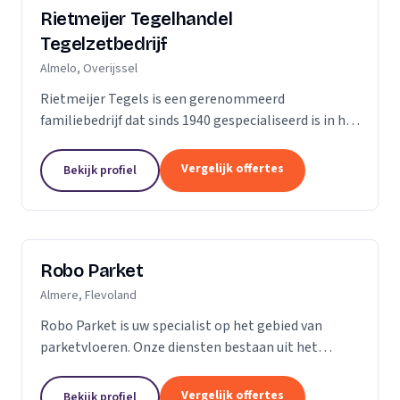
Rietmeijer Tegelhandel
Tegelzetbedrijf
Almelo, Overijssel
Rietmeijer Tegels is een gerenommeerd
familiebedrijf dat sinds 1940 gespecialiseerd is in het
leveren en aanbrengen van allerlei soorten tegels.
Met een rijke geschiedenis en een passie voor...
Vergelijk offertes
Bekijk profiel
Robo Parket
Almere, Flevoland
Robo Parket is uw specialist op het gebied van
parketvloeren. Onze diensten bestaan uit het
leggen, onderhouden en repareren van
parketvloeren. Voor ons is elke parketvloer uniek en
Vergelijk offertes
Bekijk profiel