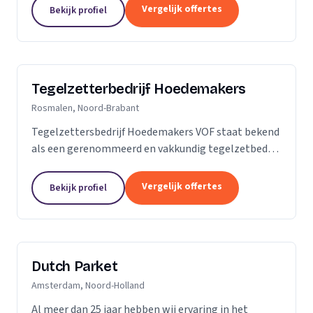
is dan slechts een plek; het is een weerspiegeling
Vergelijk offertes
Bekijk profiel
van uw...
Tegelzetterbedrijf Hoedemakers
Rosmalen, Noord-Brabant
Tegelzettersbedrijf Hoedemakers VOF staat bekend
als een gerenommeerd en vakkundig tegelzetbedrijf
op het gebied van alle keramische wand- en
vloertegels en diverse soorten natuursteen. Grotere
Vergelijk offertes
Bekijk profiel
of...
Dutch Parket
Amsterdam, Noord-Holland
Al meer dan 25 jaar hebben wij ervaring in het