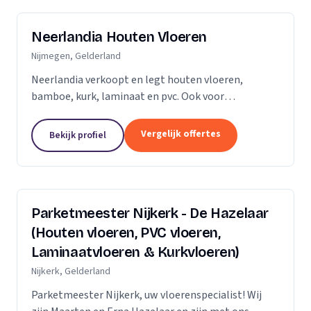
Neerlandia Houten Vloeren
Nijmegen, Gelderland
Neerlandia verkoopt en legt houten vloeren,
bamboe, kurk, laminaat en pvc. Ook voor
onderhoud, schuren, renovatie en trapbekleding
kunt u bij ons terecht! Neerlandia is een
Vergelijk offertes
Bekijk profiel
familiebedrijf in Nijmegen...
Parketmeester Nijkerk - De Hazelaar
(Houten vloeren, PVC vloeren,
Laminaatvloeren & Kurkvloeren)
Nijkerk, Gelderland
Parketmeester Nijkerk, uw vloerenspecialist! Wij