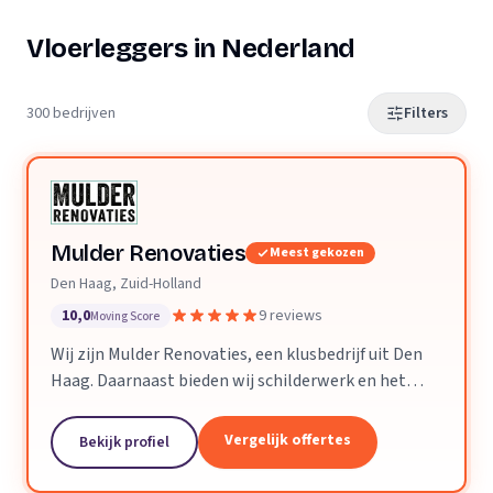
Vloerleggers in Nederland
300 bedrijven
Filters
Mulder Renovaties
Meest gekozen
Den Haag, Zuid-Holland
10,0
9 reviews
Moving Score
Wij zijn Mulder Renovaties, een klusbedrijf uit Den
Haag. Daarnaast bieden wij schilderwerk en het
leggen van vloeren aan.
Vergelijk offertes
Bekijk profiel