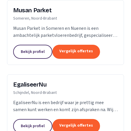
Musan Parket
Someren, Noord-Brabant
Musan Parket in Someren en Nuenen is een
ambachtelijk parketvloerenbedrijf, gespecialiseerd
in het verwerken van traditionele parketvloeren en
het adres bij uitstek voor de renovatie van
Vergelijk offertes
Bekijk profiel
bestaande...
EgaliseerNu
Schijndel, Noord-Brabant
EgaliseerNu is een bedrijf waar je prettig mee
samen kunt werken en komt zijn afspraken na. Wij
zijn pas tevreden als de vloer er strak en netjes
uitziet.
Vergelijk offertes
Bekijk profiel