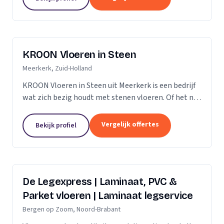
verdient daarom...
KROON Vloeren in Steen
Meerkerk, Zuid-Holland
KROON Vloeren in Steen uit Meerkerk is een bedrijf
wat zich bezig houdt met stenen vloeren. Of het nu
gaat om advisering, levering, plaatsing door ervaren
tegelzetters, vloerverwarming, onderhoud,...
Vergelijk offertes
Bekijk profiel
De Legexpress | Laminaat, PVC &
Parket vloeren | Laminaat legservice
Bergen op Zoom, Noord-Brabant