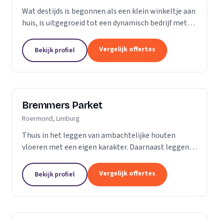
Wat destijds is begonnen als een klein winkeltje aan
huis, is uitgegroeid tot een dynamisch bedrijf met
een ruime showroom om de hedendaagse stijlen en
mogelijkheden op het gebied van parket, kurk en...
Vergelijk offertes
Bekijk profiel
Bremmers Parket
Roermond, Limburg
Thuis in het leggen van ambachtelijke houten
vloeren met een eigen karakter. Daarnaast leggen
wij ook verouderde vloeren, lamelparket, diverse
soorten laminaat en PVC vloeren. Heeft u al een...
Vergelijk offertes
Bekijk profiel