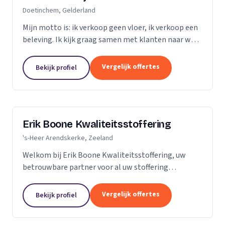
Doetinchem, Gelderland
Mijn motto is: ik verkoop geen vloer, ik verkoop een
beleving. Ik kijk graag samen met klanten naar wat
het beste bij hen en hun ruimte past. Zij praten, ik
luister. Niet de stalen of onze showroom,...
Vergelijk offertes
Bekijk profiel
Erik Boone Kwaliteitsstoffering
's-Heer Arendskerke, Zeeland
Welkom bij Erik Boone Kwaliteitsstoffering, uw
betrouwbare partner voor al uw stoffering
behoeften. Als zelfstandige onderneming zijn we
gespecialiseerd in de stoffering van vloeren en alle
Vergelijk offertes
Bekijk profiel
soorten...