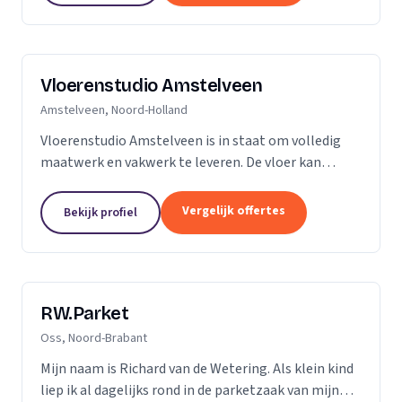
Vloerenstudio Amstelveen
Amstelveen, Noord-Holland
Vloerenstudio Amstelveen is in staat om volledig
maatwerk en vakwerk te leveren. De vloer kan
geheel naar uw wens gemaakt worden als het gaat
om type materiaal, kleur, afmeting of uitstraling.
Vergelijk offertes
Bekijk profiel
Geen...
RW.Parket
Oss, Noord-Brabant
Mijn naam is Richard van de Wetering. Als klein kind
liep ik al dagelijks rond in de parketzaak van mijn