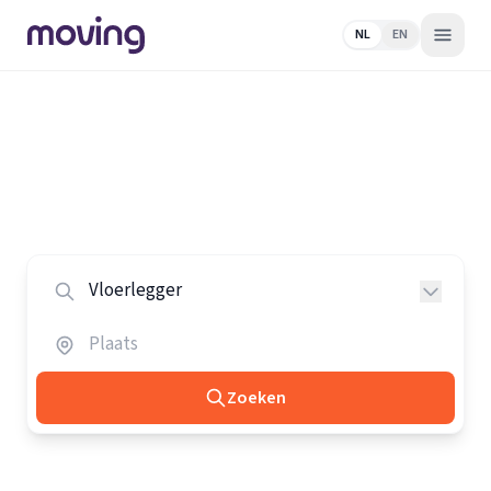
NL
EN
Home
/
Nederland
/
Vloerleggers
Alle vloerleggers in Nederland
Vergelijk de beste vloerleggers in heel Nederland.
Zoeken