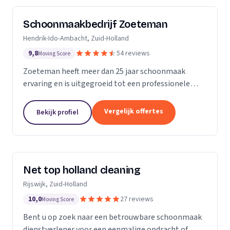
Schoonmaakbedrijf Zoeteman
Hendrik-Ido-Ambacht, Zuid-Holland
9,8
54 reviews
Moving Score
Zoeteman heeft meer dan 25 jaar schoonmaak
ervaring en is uitgegroeid tot een professionele
facilitair dienstverlener. Met ruim 100 enthousiaste
medewerkers zijn we actief in de regio Rotterdam,...
Vergelijk offertes
Bekijk profiel
Net top holland cleaning
Rijswijk, Zuid-Holland
10,0
27 reviews
Moving Score
Bent u op zoek naar een betrouwbare schoonmaak
dienstverlener voor een eenmalige opdracht of