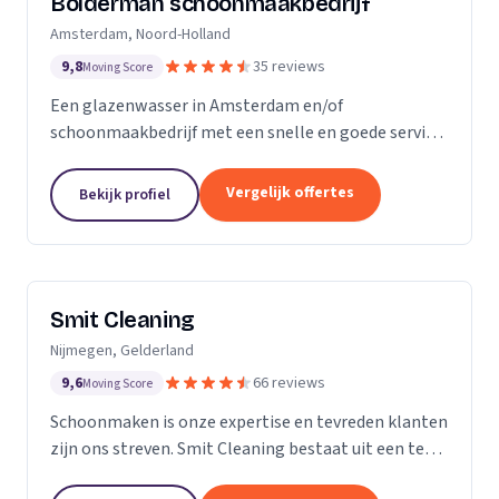
Bolderman schoonmaakbedrijf
Amsterdam, Noord-Holland
9,8
35 reviews
Moving Score
Een glazenwasser in Amsterdam en/of
schoonmaakbedrijf met een snelle en goede service
gezocht? Onze vakbekwame glazenwassers en
schoonmaakmedewerkers zijn actief in héél
Vergelijk offertes
Bekijk profiel
Amsterdam en ontzorgen u met...
Smit Cleaning
Nijmegen, Gelderland
9,6
66 reviews
Moving Score
Schoonmaken is onze expertise en tevreden klanten
zijn ons streven. Smit Cleaning bestaat uit een team
van vakmensen met uitgebreide ervaring in het