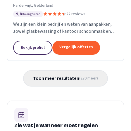
Harderwijk, Gelderland
9,8
22 reviews
Moving Score
We zijn een klein bedrijf en weten van aanpakken,
zowel glasbewassing of kantoor schoonmaak en
hotel schoonmaak of scholen, en allerlei andere
bedrijven waar schoon gemaakt moet worden is
Vergelijk offertes
Bekijk profiel
voor ons...
Toon meer resultaten
(
270
meer
)
Zie wat je wanneer moet regelen