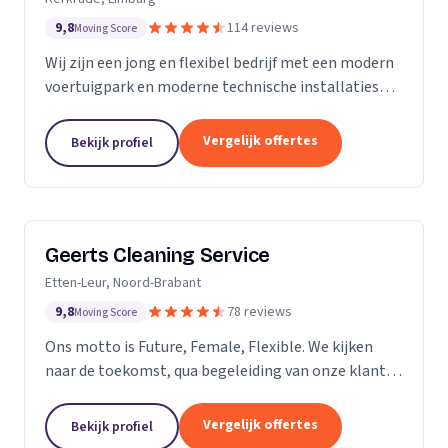
9,8
114 reviews
Moving Score
Wij zijn een jong en flexibel bedrijf met een modern
voertuigpark en moderne technische installaties
t.b.v. de glasbewassing en schoonmaak. Wij werken
zowel voor Particulier als zakelijke klanten....
Vergelijk offertes
Bekijk profiel
Geerts Cleaning Service
Etten-Leur, Noord-Brabant
9,8
78 reviews
Moving Score
Ons motto is Future, Female, Flexible. We kijken
naar de toekomst, qua begeleiding van onze klanten
en duurzaamheid van onze producten. Als twee
vrouwelijke ondernemers behandelen wij ons
Vergelijk offertes
Bekijk profiel
personeel...