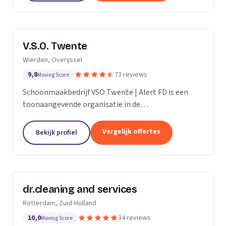
V.S.O. Twente
Wierden, Overijssel
9,8
73 reviews
Moving Score
Schoonmaakbedrijf VSO Twente | Alert FD is een
toonaangevende organisatie in de
schoonmaakbranche. Met onze geavanceerde
technieken en moderne machines, onderscheiden
Vergelijk offertes
Bekijk profiel
we ons door het leveren van...
dr.cleaning and services
Rotterdam, Zuid-Holland
10,0
34 reviews
Moving Score