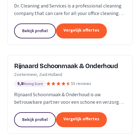
Dr. Cleaning and Services is a professional cleaning
company that can care for all your office cleaning
needs. We offer a wide range of services, from
general cleaning to deep cleaning, so you can...
Vergelijk offertes
Bekijk profiel
Rijnaard Schoonmaak & Onderhoud
Zoetermeer, Zuid-Holland
9,8
55 reviews
Moving Score
Rijnaard Schoonmaak & Onderhoud is uw
betrouwbare partner voor een schone en verzorgde
woon- of werkomgeving. Als kleinschalig, maar
goed georganiseerd schoonmaakbedrijf uit
Vergelijk offertes
Bekijk profiel
Zoetermeer, bieden wij...