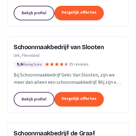
bedrijven. Met een inwendige dieptereiniging en UVC
desinfectie van de matrassen wordt alle vervuiling...
Vergelijk offertes
Bekijk profiel
Schoonmaakbedrijf van Slooten
Urk, Flevoland
9,6
35 reviews
Moving Score
Bij Schoonmaakbedrijf Gebr. Van Slooten, zijn we
meer dan alleen een schoonmaakbedrijf. Wij zijn een
team van toegewijde professionals die zich inzetten
om uw omgeving schoon, fris en gastvrij te...
Vergelijk offertes
Bekijk profiel
Schoonmaakbedrijf de Graaf