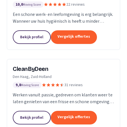
10,0
22 reviews
Moving Score
Een schone werk- en leefomgeving is erg belangrijk.
Wanneer uw huis hygiënisch is heeft u minder
gezondheidsrisico’s. Daarnaast maakt het natuurlijk
een goede indruk op anderen, als uw bedrijfspand...
Vergelijk offertes
Bekijk profiel
CleanByDeen
Den Haag, Zuid-Holland
9,8
31 reviews
Moving Score
Werken vanuit passie, gedreven om klanten weer te
laten genieten van een frisse en schone omgeving.
Uw interieur 100% bacterie, geur en VLEKVRIJ!
Beleef het weer als nieuw! Het bedrijf voor uw...
Vergelijk offertes
Bekijk profiel