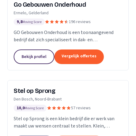
Go Gebouwen Onderhoud
Ermelo, Gelderland
9,8
196 reviews
Moving Score
GO Gebouwen Onderhoud is een toonaangevend
bedrijf dat zich specialiseert in dak- en
gevelreiniging en al het onderhoud dat daarmee
samenhangt. Met onze vakkundige aanpak zorgen
Vergelijk offertes
Bekijk profiel
we ervoor dat uw pand...
Stel op Sprong
Den Bosch, Noord-Brabant
10,0
57 reviews
Moving Score
Stel op Sprong is een klein bedrijf die er werk van
maakt uw wensen centraal te stellen. Klein,
persoonlijk en meer dan een uitstekende dienst. Wij