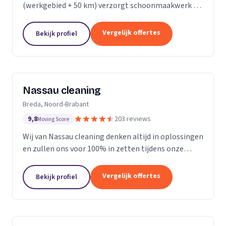
(werkgebied + 50 km) verzorgt schoonmaakwerk bij
bedrijven en particulieren. Ons team bestaat uit 70
enthousiaste en vak geschoolde schoonmakers. Wij
Vergelijk offertes
Bekijk profiel
leveren...
Nassau cleaning
Breda, Noord-Brabant
9,8
203 reviews
Moving Score
Wij van Nassau cleaning denken altijd in oplossingen
en zullen ons voor 100% in zetten tijdens onze
werkzaamheden!
Vergelijk offertes
Bekijk profiel