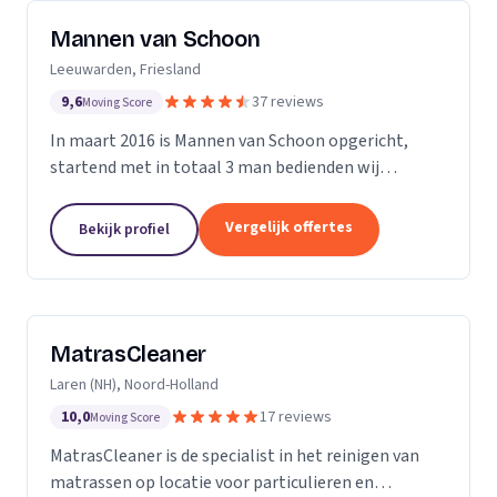
Mannen van Schoon
Leeuwarden, Friesland
9,6
37 reviews
Moving Score
In maart 2016 is Mannen van Schoon opgericht,
startend met in totaal 3 man bedienden wij
voornamelijk de lokale markt. Met de focus op
specialistische schoonmaak groeide Mannen van
Vergelijk offertes
Bekijk profiel
Schoon al snel uit...
MatrasCleaner
Laren (NH), Noord-Holland
10,0
17 reviews
Moving Score
MatrasCleaner is de specialist in het reinigen van
matrassen op locatie voor particulieren en