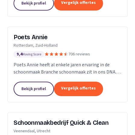
professioneel reinigen van zonnepanelen,
Vergelijk offertes
Bekijk profiel
dakgoten...
Poets Annie
Rotterdam, Zuid-Holland
9,4
706 reviews
Moving Score
Poets Annie heeft al enkele jaren ervaring in de
schoonmaak Branche schoonmaak zit in ons DNA.
Wij hebben ervaring in de algemene ruimtes
Kantoor panden Scholen Zwembaden Vakantie
Vergelijk offertes
Bekijk profiel
parkeren Traphuizen...
Schoonmaakbedrijf Quick & Clean
Veenendaal, Utrecht