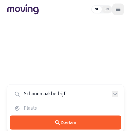
NL
EN
Home
/
Nederland
/
Schoonmaakbedrijven
Alle schoonmaakbedrijven in
Nederland
Vergelijk de beste schoonmaakbedrijven in heel
Nederland.
Zoeken