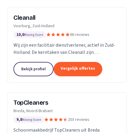
Cleanall
Voorburg, Zuid-Holland
10,0
66 reviews
Moving Score
Wij zijn een facilitair dienstverlener, actief in Zuid-
Holland. De kerntaken van Cleanall zijn:
schoonmaak, vloeronderhoud en glasbewassing die
wij aanbieden in particulieren en zakelijke
Vergelijk offertes
Bekijk profiel
omgevingen....
TopCleaners
Breda, Noord-Brabant
9,8
203 reviews
Moving Score
Schoonmaakbedrijf TopCleaners uit Breda