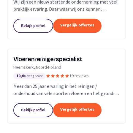
Wij zijn een nieuw startende onderneming met veel
praktijk ervaring. Daar waar wij ons kunnen
onderscheiding in direct contact zonder al te veel
schijven. Direct antwoord en flexibele
Vergelijk offertes
Bekijk profiel
inzetbaarheid....
Vloerenreinigerspecialist
Heemskerk, Noord-Holland
10,0
19 reviews
Moving Score
Meer dan 25 jaar ervaring in het reinigen /
onderhoud van vele soorten vloeren en het grondig
reinigen en desinfecteren van diverse ruimtes en
objecten zoals meubels en stoelen, zowel bij u
Vergelijk offertes
Bekijk profiel
thuis...