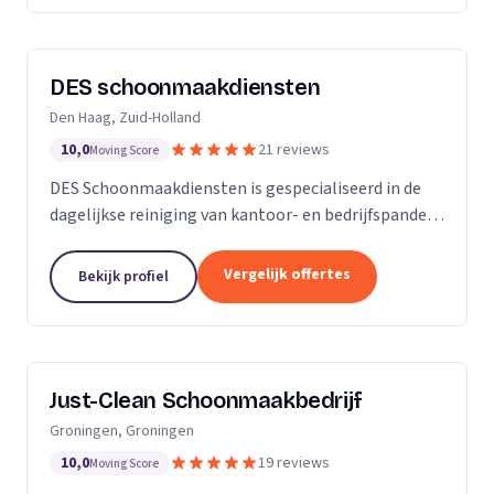
DES schoonmaakdiensten
Den Haag, Zuid-Holland
10,0
21 reviews
Moving Score
DES Schoonmaakdiensten is gespecialiseerd in de
dagelijkse reiniging van kantoor- en bedrijfspanden
in de regio Zuid-Holland. Daarnaast hebben we veel
ervaring in de glas- en gevelreiniging. Maar met...
Vergelijk offertes
Bekijk profiel
Just-Clean Schoonmaakbedrijf
Groningen, Groningen
10,0
19 reviews
Moving Score