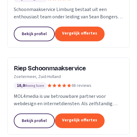
Schoonmaakservice Limburg bestaat uit een
enthousiast team onder leiding van Sean Bongers,
de eigenaar. Hij is vol passie dit bedrijf begonnen na
een aantal jaren in de schoonmaakbranche
Vergelijk offertes
Bekijk profiel
werkzaam te...
Riep Schoonmaakservice
Zoetermeer, Zuid-Holland
10,0
68 reviews
Moving Score
MOL4media is uw betrouwbare partner voor
webdesign en internetdiensten. Als zelfstandig
webdesigner en -bouwer, gespecialiseerd in het
Content Management Systeem Joomla, zet ik, Ton
Vergelijk offertes
Bekijk profiel
van der Helm,...