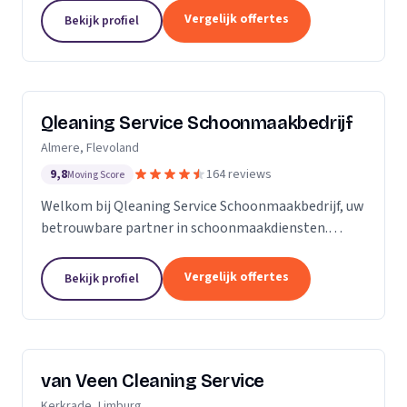
zijn Stel op Sprong gestart om mensen te helpen
Vergelijk offertes
Bekijk profiel
en...
Qleaning Service Schoonmaakbedrijf
Almere, Flevoland
9,8
164 reviews
Moving Score
Welkom bij Qleaning Service Schoonmaakbedrijf, uw
betrouwbare partner in schoonmaakdiensten.
Gevestigd in het bruisende Flevoland, streven wij
ernaar om de standaard in schoonmaakexpertise
Vergelijk offertes
Bekijk profiel
te...
van Veen Cleaning Service
Kerkrade, Limburg