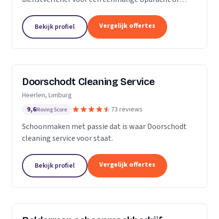
wekelijkse schoonmaak? Wij zijn een klein maar
groeiende onderneming die zich uit wilt breiden in
Vergelijk offertes
Bekijk profiel
het vak.
Doorschodt Cleaning Service
Heerlen, Limburg
9,6
73 reviews
Moving Score
Schoonmaken met passie dat is waar Doorschodt
cleaning service voor staat.
Vergelijk offertes
Bekijk profiel