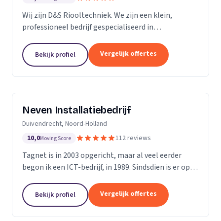
Wij zijn D&S Riooltechniek. We zijn een klein,
professioneel bedrijf gespecialiseerd in
rioolwerkzaamheden. Het is onze passie om onze
klanten zo goed en zo snel mogelijk van dienst te
Vergelijk offertes
Bekijk profiel
kunnen zijn....
Neven Installatiebedrijf
Duivendrecht, Noord-Holland
10,0
112 reviews
Moving Score
Tagnet is in 2003 opgericht, maar al veel eerder
begon ik een ICT-bedrijf, in 1989. Sindsdien is er op
ICT- gebied enorm veel veranderd, dat hoef ik u niet
te vertellen. Wat niet gewijzigd is in al...
Vergelijk offertes
Bekijk profiel