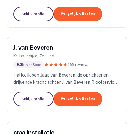
ruim 15 jaar ervaring in alles wat maar met riolering
te maken heeft. Allereerst zijn wij expert in de...
Vergelijk offertes
Bekijk profiel
J. van Beveren
Krabbendijke, Zeeland
9,8
159 reviews
Moving Score
Hallo, ik ben Jaap van Beveren, de oprichter en
drijvende kracht achter J. van Beveren Rioolservice.
Ik ben niet alleen een gedreven ondernemer, maar
ook een gepassioneerde piloot in mijn vrije tijd....
Vergelijk offertes
Bekijk profiel
cma installatie