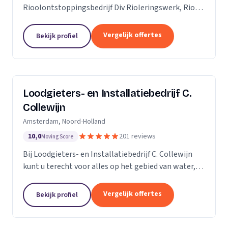
Rioolontstoppingsbedrijf Div Rioleringswerk, Riool
ontstoppen, Riool reparatie, Rioolaanleg, Riool
vervangen. Rioolcamera, Riooldetectie...
Vergelijk offertes
Bekijk profiel
Loodgieters- en Installatiebedrijf C.
Collewijn
Amsterdam, Noord-Holland
10,0
201 reviews
Moving Score
Bij Loodgieters- en Installatiebedrijf C. Collewijn
kunt u terecht voor alles op het gebied van water,
sanitair, riolering, centrale verwarming en dak- &
zinkwerken. Voor vakkundig installeren,...
Vergelijk offertes
Bekijk profiel