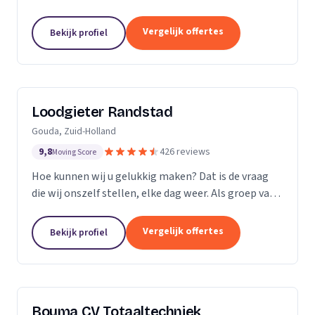
Vergelijk offertes
Bekijk profiel
Loodgieter Randstad
Gouda, Zuid-Holland
9,8
426 reviews
Moving Score
Hoe kunnen wij u gelukkig maken? Dat is de vraag
die wij onszelf stellen, elke dag weer. Als groep van
specialistische vak mensen leveren wij flexibel
maatwerk bij calamiteiten en in de woningbouw.
Vergelijk offertes
Bekijk profiel
Bouma CV Totaaltechniek