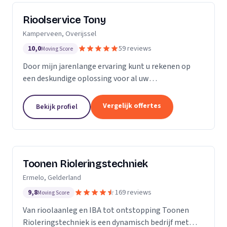
Rioolservice Tony
Kamperveen, Overijssel
10,0
59 reviews
Moving Score
Door mijn jarenlange ervaring kunt u rekenen op
een deskundige oplossing voor al uw
rioolproblemen. U kunt bij mij terecht voor
verstoppingen, vervangen en/of aanpassen van uw
Vergelijk offertes
Bekijk profiel
riolering, maar ook...
Toonen Rioleringstechniek
Ermelo, Gelderland
9,8
169 reviews
Moving Score
Van rioolaanleg en IBA tot ontstopping Toonen
Rioleringstechniek is een dynamisch bedrijf met