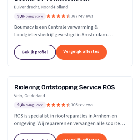
Duivendrecht, Noord-Holland
9,8
387 reviews
Moving Score
Boumacv is een Centrale verwarming &
Loodgietersbedrijf gevestigd in Amsterdam.
Vandaag de dag zijn we uitgegroeid tot een breed
installatiebedrijf, actief in alle facetten binnen de
Vergelijk offertes
Bekijk profiel
verwarming en...
Riolering Ontstopping Service ROS
Velp, Gelderland
9,8
306 reviews
Moving Score
ROS is specialist in rioolreparaties in Arnhem en
omgeving. Wij repareren en vervangen alle soorten
riolering tot aan de erfgrens. Tijdens het
rioolherstel maken we gebruik van hoogwaardige...