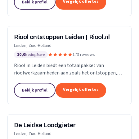
Vergelijk offertes
Bekijk profiel
Riool ontstoppen Leiden | Riool.nl
Leiden, Zuid-Holland
10,0
173 reviews
Moving Score
Riool in Leiden biedt een totaalpakket van
rioolwerkzaamheden aan zoals het ontstoppen,
inspecteren, repareren en reinigen van het riool. Zit
jouw riool verstopt in Leiden, dan gaan onze...
Vergelijk offertes
Bekijk profiel
De Leidse Loodgieter
Leiden, Zuid-Holland