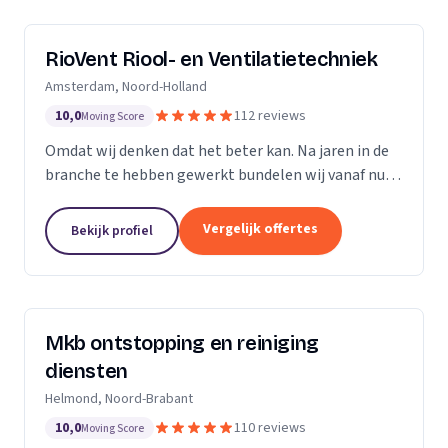
RioVent Riool- en Ventilatietechniek
Amsterdam, Noord-Holland
10,0
112 reviews
Moving Score
Omdat wij denken dat het beter kan. Na jaren in de
branche te hebben gewerkt bundelen wij vanaf nu
onze krachten. Op het gebied van riolering en
ventilatie zijn wij multi-inzetbaar. Wij focussen ons...
Vergelijk offertes
Bekijk profiel
Mkb ontstopping en reiniging
diensten
Helmond, Noord-Brabant
10,0
110 reviews
Moving Score