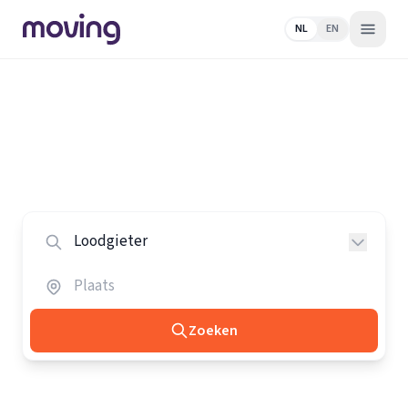
NL
EN
Home
/
Nederland
/
Loodgieters
Alle loodgieters in Nederland
Vergelijk de beste loodgieters in heel Nederland.
Zoeken