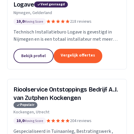
Logave
Veel gevraagd
Nijmegen, Gelderland
10,0
218 reviews
Moving Score
Technisch Installatieburo Logave is gevestigd in
Nijmegen en is een totaal installateur met meer
dan 30 jaar ervaring. Wij leveren alle merken cv- en
cv-combiketels, maar zijn gespecialiseerd in de...
Vergelijk offertes
Bekijk profiel
Rioolservice Ontstoppings Bedrijf A.J.
van Zutphen Kockengen
Populair
Kockengen, Utrecht
10,0
204 reviews
Moving Score
Gespecialiseerd in Tuinaanleg, Bestratingswerk ,