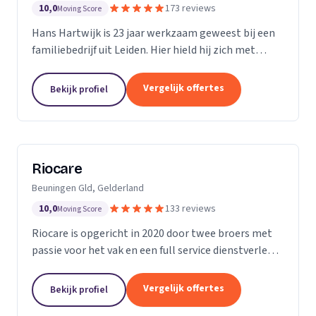
10,0
173 reviews
Moving Score
Hans Hartwijk is 23 jaar werkzaam geweest bij een
familiebedrijf uit Leiden. Hier hield hij zich met
name bezig met de buiten- dienst. Sinds 2014 is hij
verder gegaan als de Leidse Loodgieter. Met de...
Vergelijk offertes
Bekijk profiel
Riocare
Beuningen Gld, Gelderland
10,0
133 reviews
Moving Score
Riocare is opgericht in 2020 door twee broers met
passie voor het vak en een full service dienstverlener
gespecialiseerd in riool- en afwateringstechniek. Wij
leveren diensten op het gebied van...
Vergelijk offertes
Bekijk profiel