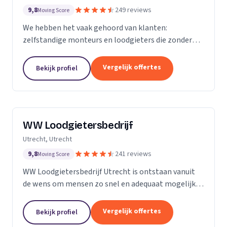
9,8
249 reviews
Moving Score
We hebben het vaak gehoord van klanten:
zelfstandige monteurs en loodgieters die zonder
overleg een toeslag rekenden omdat een
rioolprobleem complexer bleek te zijn dan gedacht.
Vergelijk offertes
Bekijk profiel
Of een rekening van...
WW Loodgietersbedrijf
Utrecht, Utrecht
9,8
241 reviews
Moving Score
WW Loodgietersbedrijf Utrecht is ontstaan vanuit
de wens om mensen zo snel en adequaat mogelijk
te helpen bij lekkages en ontstoppingen. Daarnaast
hebben we onze diensten uitgebreid om ons ook
Vergelijk offertes
Bekijk profiel
bezig...