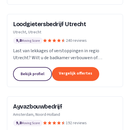
Loodgietersbedrijf Utrecht
Utrecht, Utrecht
9,8
240 reviews
Moving Score
Last van lekkages of verstoppingen in regio
Utrecht? Wilt u de badkamer verbouwen of
tegelwerk plaatsen? Dan staat Loodgietersbedrijf
Utrecht voor u klaar! Bij ons kunt u terecht voor
Vergelijk offertes
Bekijk profiel
oprecht advies,...
Ayvazbouwbedrijf
Amsterdam, Noord-Holland
9,8
192 reviews
Moving Score