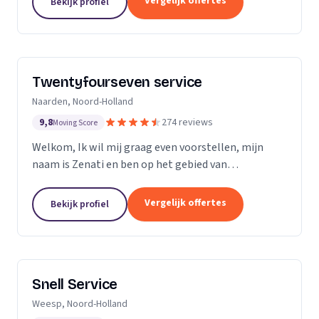
Vergelijk offertes
Bekijk profiel
Twentyfourseven service
Naarden, Noord-Holland
9,8
274 reviews
Moving Score
Welkom, Ik wil mij graag even voorstellen, mijn
naam is Zenati en ben op het gebied van
verstoppingen de aangewezen persoon! Ik heb al
meer dan 10 jaar ervaring, en geen probleem is voor
Vergelijk offertes
Bekijk profiel
mij te...
Snell Service
Weesp, Noord-Holland