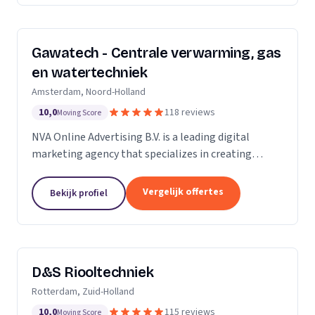
Gawatech - Centrale verwarming, gas
en watertechniek
Amsterdam, Noord-Holland
10,0
118 reviews
Moving Score
NVA Online Advertising B.V. is a leading digital
marketing agency that specializes in creating
impactful online advertising strategies. We are a
team of seasoned professionals who are
Vergelijk offertes
Bekijk profiel
passionate...
D&S Riooltechniek
Rotterdam, Zuid-Holland
10,0
115 reviews
Moving Score