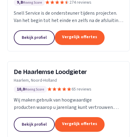
9,8
274 reviews
Moving Score
Snell Service is de ondersteuner tijdens projecten.
Van het begin tot het einde en zelfs na de afsluiting
van een project: we get the job done!
Vergelijk offertes
Bekijk profiel
De Haarlemse Loodgieter
Haarlem, Noord-Holland
10,0
65 reviews
Moving Score
Wij maken gebruik van hoogwaardige
producten waarop u jarenlang kunt vertrouwen.
Onze monteurs zetten hun jarenlange ervaring 24
uur per dag in om u van dienst te zijn. Want uw
Vergelijk offertes
Bekijk profiel
wooncomfort verdient...