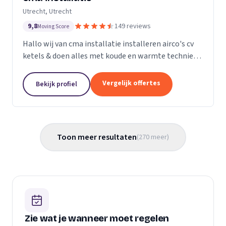
Utrecht, Utrecht
9,8
149 reviews
Moving Score
Hallo wij van cma installatie installeren airco's cv
ketels & doen alles met koude en warmte techniek
gas leidingen verleggen kortom alle loodgieters
werkzaamheden. U kunt gerust een kijkje nemen
Vergelijk offertes
Bekijk profiel
op...
Toon meer resultaten
(
270
meer
)
Zie wat je wanneer moet regelen