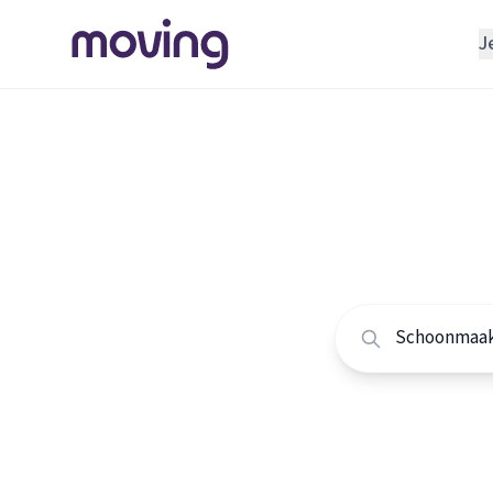
J
REGELEN
Verhuisbedrijf
Home
/
Nederland
/
Opslagruimte
Alle sc
INRICHTEN
Schoonmaakbedrijf
Vergelijk de beste
Klusjesman
Loodgieter
Slotenmaker
TOOLS BIJ VERHUIZEN