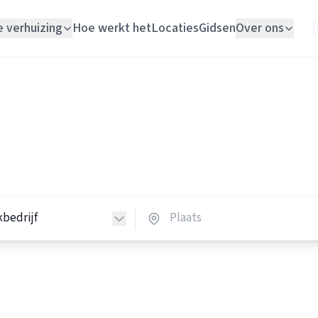
e verhuizing
Hoe werkt het
Locaties
Gidsen
Over ons
Verhuislift
Schoonmaakbedrijven
Woningontruiming
hoonmaakbedrijven in Nede
Schildersbedrijf
 schoonmaakbedrijven in heel Nederland.
Vloerlegger
Elektricien