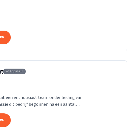
k die ons onderscheidt.
s
tes
rg
Populair
it een enthousiast team onder leiding van
passie dit bedrijf begonnen na een aantal
aam te...
tes