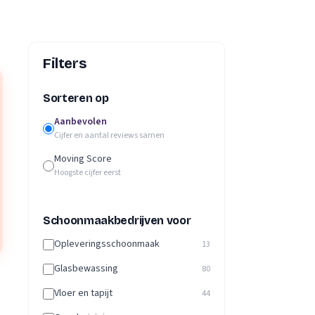
Filters
Sorteren op
Aanbevolen
Cijfer en aantal reviews samen
Moving Score
Hoogste cijfer eerst
Schoonmaakbedrijven voor
Opleveringsschoonmaak
13
Glasbewassing
80
Vloer en tapijt
44