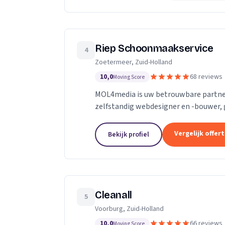
Riep Schoonmaakservice
4
Zoetermeer, Zuid-Holland
10,0
68 reviews
Moving Score
MOL4media is uw betrouwbare partner
zelfstandig webdesigner en -bouwer, 
Management Systeem Joomla, zet ik, T
Vergelijk offer
Bekijk profiel
Cleanall
5
Voorburg, Zuid-Holland
10,0
66 reviews
Moving Score