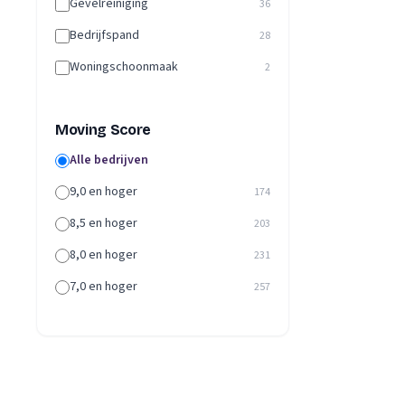
Gevelreiniging
36
Bedrijfspand
28
Woningschoonmaak
2
Moving Score
Alle bedrijven
9,0 en hoger
174
8,5 en hoger
203
8,0 en hoger
231
7,0 en hoger
257