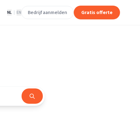
Bedrijf aanmelden
Gratis offerte
NL
|
EN
rland