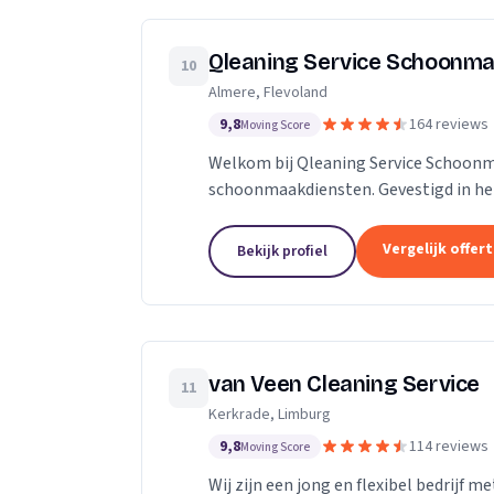
Qleaning Service Schoonma
10
Almere, Flevoland
9,8
164 reviews
Moving Score
Welkom bij Qleaning Service Schoonm
schoonmaakdiensten. Gevestigd in het
om de standaard in schoonmaakexperti
Vergelijk offer
Bekijk profiel
van Veen Cleaning Service
11
Kerkrade, Limburg
9,8
114 reviews
Moving Score
Wij zijn een jong en flexibel bedrijf