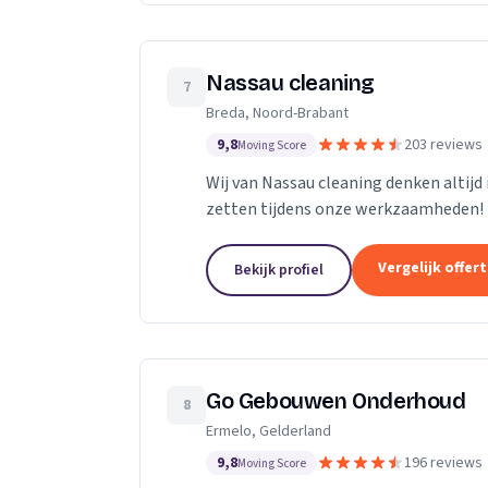
Nassau cleaning
7
Breda, Noord-Brabant
9,8
203 reviews
Moving Score
Wij van Nassau cleaning denken altijd
zetten tijdens onze werkzaamheden!
Vergelijk offer
Bekijk profiel
Go Gebouwen Onderhoud
8
Ermelo, Gelderland
9,8
196 reviews
Moving Score