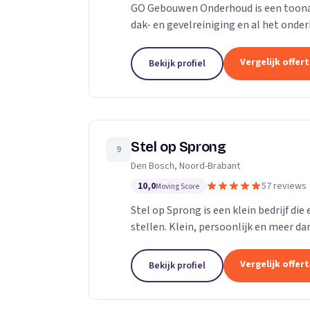
GO Gebouwen Onderhoud is een toonaan
dak- en gevelreiniging en al het on
vakkundige aanpak zorgen we ervoor d
Vergelijk offer
Bekijk profiel
Stel op Sprong
9
Den Bosch, Noord-Brabant
10,0
57 reviews
Moving Score
Stel op Sprong is een klein bedrijf di
stellen. Klein, persoonlijk en meer dan
Sprong gestart om mensen te helpen e
Vergelijk offer
Bekijk profiel