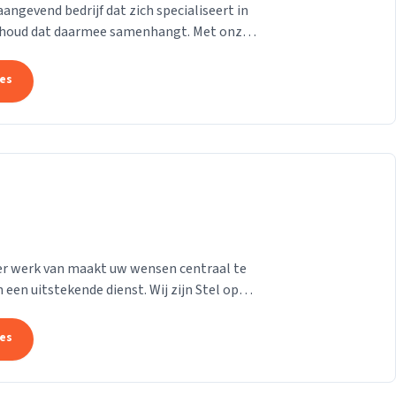
gevend bedrijf dat zich specialiseert in
derhoud dat daarmee samenhangt. Met onze
at uw pand...
tes
e er werk van maakt uw wensen centraal te
 een uitstekende dienst. Wij zijn Stel op
n...
tes