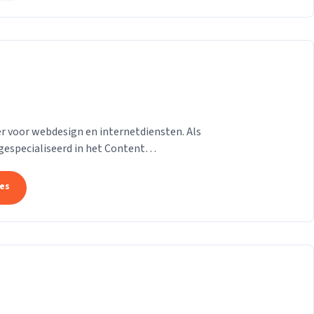
 voor webdesign en internetdiensten. Als
gespecialiseerd in het Content
on van der Helm,...
tes