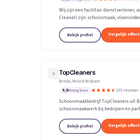
Wij zijn een facilitair dienstverlener,
Cleanall zijn: schoonmaak, vloeronde
in particulieren en zakelijke omgevinge
Vergelijk offer
Bekijk profiel
TopCleaners
6
Breda, Noord-Brabant
9,8
203 reviews
Moving Score
Schoonmaakbedrijf TopCleaners uit B
schoonmaakwerk bij bedrijven en part
enthousiaste en vak geschoolde schoon
Vergelijk offer
Bekijk profiel