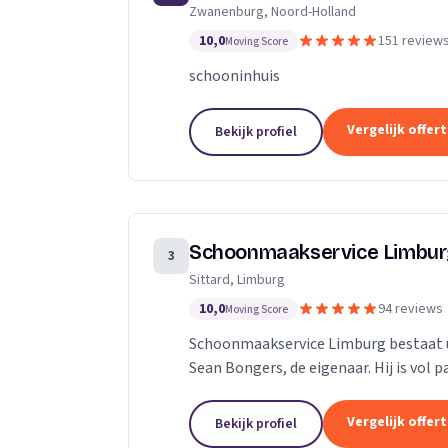
Zwanenburg, Noord-Holland
technieken en een persoonlijke aanpa
10,0
151 review
Moving Score
schooninhuis
Vergelijk offer
Bekijk profiel
Schoonmaakservice Limbu
3
Sittard, Limburg
10,0
94 reviews
Moving Score
Schoonmaakservice Limburg bestaat u
Sean Bongers, de eigenaar. Hij is vol 
jaren in de schoonmaakbranche werkz
Vergelijk offer
Bekijk profiel