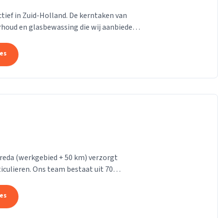
 actief in Zuid-Holland. De kerntaken van
rhoud en glasbewassing die wij aanbieden
n....
tes
reda (werkgebied + 50 km) verzorgt
iculieren. Ons team bestaat uit 70
makers. Wij leveren...
tes