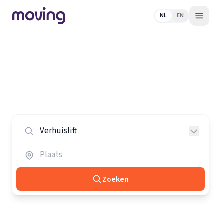
NL
EN
Home
/
Nederland
/
Verhuisliften
Alle verhuisliften in Nederland
Vergelijk de beste verhuisliften in heel Nederland.
Zoeken