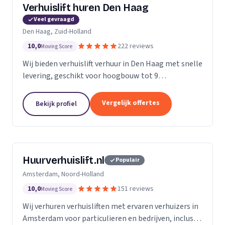
Verhuislift huren Den Haag
Veel gevraagd
Den Haag, Zuid-Holland
10,0
222 reviews
Moving Score
Wij bieden verhuislift verhuur in Den Haag met snelle
levering, geschikt voor hoogbouw tot 9
verdiepingen en flexibele service vanaf €99 per uur.
Vergelijk offertes
Bekijk profiel
Huurverhuislift.nl
Populair
Amsterdam, Noord-Holland
10,0
151 reviews
Moving Score
Wij verhuren verhuisliften met ervaren verhuizers in
Amsterdam voor particulieren en bedrijven, inclusief