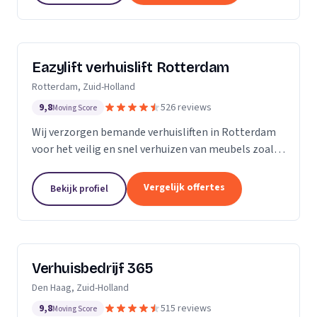
Eazylift verhuislift Rotterdam
Rotterdam, Zuid-Holland
9,8
526 reviews
Moving Score
Wij verzorgen bemande verhuisliften in Rotterdam
voor het veilig en snel verhuizen van meubels zoals
piano's en kasten.
Vergelijk offertes
Bekijk profiel
Verhuisbedrijf 365
Den Haag, Zuid-Holland
9,8
515 reviews
Moving Score