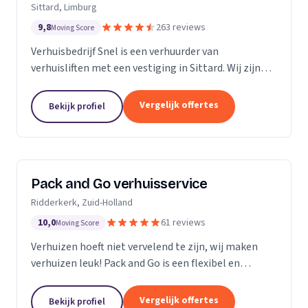
Sittard, Limburg
9,8
263 reviews
Moving Score
Verhuisbedrijf Snel is een verhuurder van
verhuisliften met een vestiging in Sittard. Wij zijn
actief in Limburg.
Vergelijk offertes
Bekijk profiel
Pack and Go verhuisservice
Ridderkerk, Zuid-Holland
10,0
61 reviews
Moving Score
Verhuizen hoeft niet vervelend te zijn, wij maken
verhuizen leuk! Pack and Go is een flexibel en
servicegericht familiebedrijf waar u terecht kan voor
al uw verhuizingen. Met ons team van...
Vergelijk offertes
Bekijk profiel