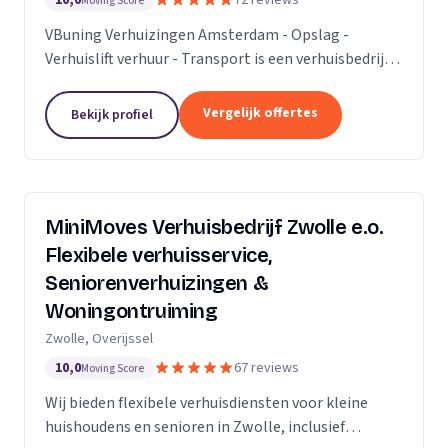
10,0
72 reviews
Moving Score
VBuning Verhuizingen Amsterdam - Opslag -
Verhuislift verhuur - Transport is een verhuisbedrijf
met een vestiging in Amsterdam.
Vergelijk offertes
Bekijk profiel
MiniMoves Verhuisbedrijf Zwolle e.o.
Flexibele verhuisservice,
Seniorenverhuizingen &
Woningontruiming
Zwolle, Overijssel
10,0
67 reviews
Moving Score
Wij bieden flexibele verhuisdiensten voor kleine
huishoudens en senioren in Zwolle, inclusief