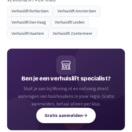
VERHUISLIFT PER STAD
Verhuislift Rotterdam
Verhuislift Amsterdam
Verhuislift Den Haag
Verhuislift Leiden
Verhuislift Haarlem
Verhuislift Zoetermeer
Ben je een verhuislift specialist?
Sluit je aan bij Moving.nl en ontvang direct
aanvragen van huishoudens in jouw regio. Gratis
aanmelden, betaal alleen per klus.
Gratis aanmelden