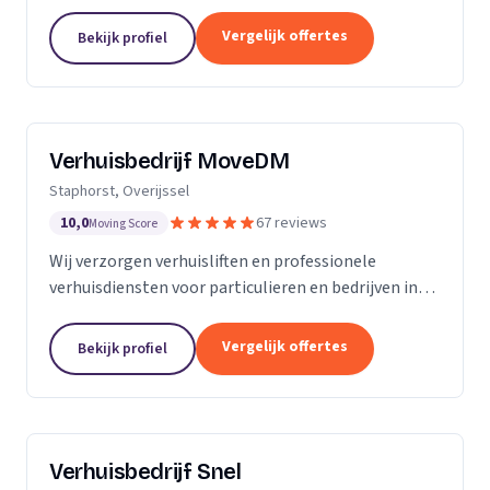
woningontruiming en verhuizingen naar
zorginstellingen.
Vergelijk offertes
Bekijk profiel
Verhuisbedrijf MoveDM
Staphorst, Overijssel
10,0
67 reviews
Moving Score
Wij verzorgen verhuisliften en professionele
verhuisdiensten voor particulieren en bedrijven in
Staphorst en omgeving.
Vergelijk offertes
Bekijk profiel
Verhuisbedrijf Snel