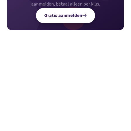
aanmelden, betaal alleen per klus.
Gratis aanmelden