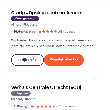
Storly - Opslagruimte in Almere
Veel gevraagd
Almere, Flevoland
10,0
108 reviews
Moving Score
Wij bieden flexibele opslagruimte in Almere voor
particulieren en bedrijven met diverse boxformaten
en laagste-prijs-garantie.
Vergelijk offertes
Bekijk profiel
Verhuis Centrale Utrecht (VCU)
Populair
Utrecht, Utrecht
9,8
2172 reviews
Moving Score