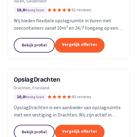
Vuren, Gelderland
10,0
62 reviews
Moving Score
Wij bieden flexibele opslagruimte in Vuren met
zeecontainers vanaf 10m³ en 24/7 toegang op een
afgesloten terrein.
Vergelijk offertes
Bekijk profiel
OpslagDrachten
Drachten, Friesland
10,0
60 reviews
Moving Score
OpslagDrachten is een aanbieder van opslagruimte
met een vestiging in Drachten. Wij zijn actief in
Friesland. Op basis van 60 beoordelingen staan wij
op een 5.
Vergelijk offertes
Bekijk profiel