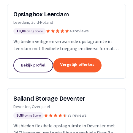
Opslagbox Leerdam
Leerdam, Zuid-Holland
10,0
40 reviews
Moving Score
Wij bieden veilige en verwarmde opslagruimte in
Leerdam met flexibele toegang en diverse formaten
opslagboxen voor particulieren en bedrijven.
Vergelijk offertes
Bekijk profiel
Salland Storage Deventer
Deventer, Overijssel
9,8
78 reviews
Moving Score
Wij bieden flexibele opslagruimte in Deventer met
24/7 toegang, motorstalling en mobiele StowBox