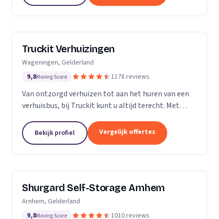
Truckit Verhuizingen
Wageningen, Gelderland
9,8
1178 reviews
Moving Score
Van ontzorgd verhuizen tot aan het huren van een
verhuisbus, bij Truckit kunt u altijd terecht. Met
onze formule hebben wij al duizenden tevreden
klanten geholpen door heel Nederland.
Vergelijk offertes
Bekijk profiel
Shurgard Self-Storage Arnhem
Arnhem, Gelderland
9,8
1010 reviews
Moving Score