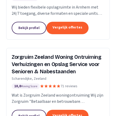
Wij bieden flexibele opslagruimte in Arnhem met
24/7 toegang, diverse formaten en speciale units
voor motoren, ideaal voor kort- en langdurige
opslag.
Vergelijk offertes
Bekijk profiel
Zorgruim Zeeland Woning Ontruiming
Verhuizingen en Opslag Service voor
Senioren & Nabestaanden
Scharendijke, Zeeland
10,0
71 reviews
Moving Score
Wat is Zorgruim Zeeland woningontruiming Wij zijn
Zorgruim "Betaalbaar en betrouwbare
professionals in woningontruiming, schoonmaak en
kleine verhuizingen.” Onze Kwaliteit is namelijk zo
Vergelijk offertes
Bekijk profiel