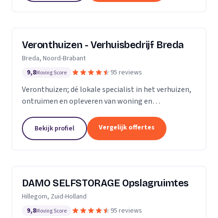
Veronthuizen - Verhuisbedrijf Breda
Breda, Noord-Brabant
9,8
95 reviews
Moving Score
Veronthuizen; dé lokale specialist in het verhuizen,
ontruimen en opleveren van woning en
bedrijfspanden. Alles geregeld bij één betrouwbare
partner. Klanttevredenheid en een zorgeloze service
Vergelijk offertes
Bekijk profiel
staat...
DAMO SELFSTORAGE Opslagruimtes
Hillegom, Zuid-Holland
9,8
95 reviews
Moving Score