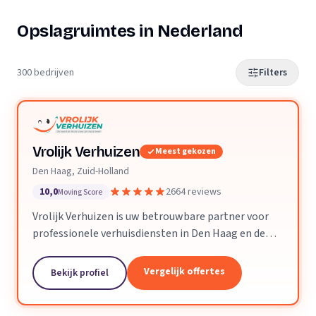
Opslagruimtes in Nederland
300 bedrijven
Filters
Vrolijk Verhuizen
Meest gekozen
Den Haag, Zuid-Holland
10,0
2664 reviews
Moving Score
Vrolijk Verhuizen is uw betrouwbare partner voor
professionele verhuisdiensten in Den Haag en de
hele provincie Zuid-Holland. Met jarenlange
ervaring en een toegewijd team zorgen wij ervoor
Vergelijk offertes
Bekijk profiel
dat uw verhuizing soepel en zorgeloos verloopt.