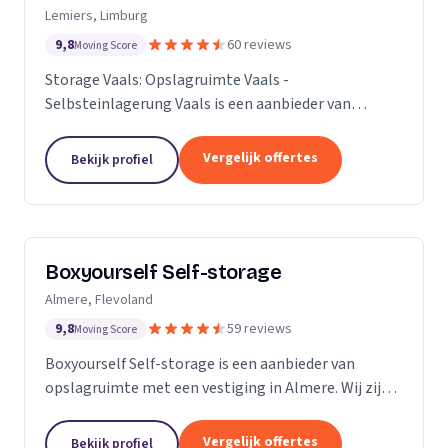
Lemiers, Limburg
9,8
60 reviews
Moving Score
Storage Vaals: Opslagruimte Vaals -
Selbsteinlagerung Vaals is een aanbieder van
opslagruimte met een vestiging in Lemiers. Wij zijn
actief in Limburg.
Vergelijk offertes
Bekijk profiel
Boxyourself Self-storage
Almere, Flevoland
9,8
59 reviews
Moving Score
Boxyourself Self-storage is een aanbieder van
opslagruimte met een vestiging in Almere. Wij zijn
actief in Flevoland.
Vergelijk offertes
Bekijk profiel