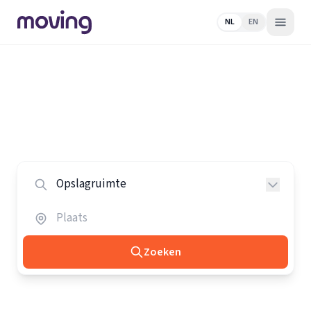
NL
EN
Home
/
Nederland
/
Opslagruimtes
Alle opslagruimtes in Nederland
Vergelijk de beste opslagruimtes in heel Nederland.
Zoeken