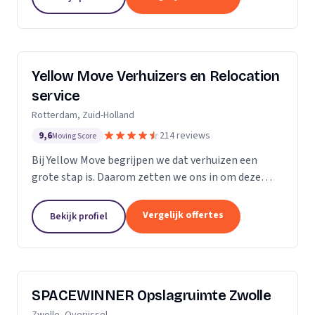
Yellow Move Verhuizers en Relocation
service
Rotterdam, Zuid-Holland
9,6
214 reviews
Moving Score
Bij Yellow Move begrijpen we dat verhuizen een
grote stap is. Daarom zetten we ons in om deze
ervaring zo soepel en stressvrij mogelijk te maken.
Met meer dan 35 jaar ervaring in de
Vergelijk offertes
Bekijk profiel
verhuisindustrie,...
SPACEWINNER Opslagruimte Zwolle
Zwolle, Overijssel