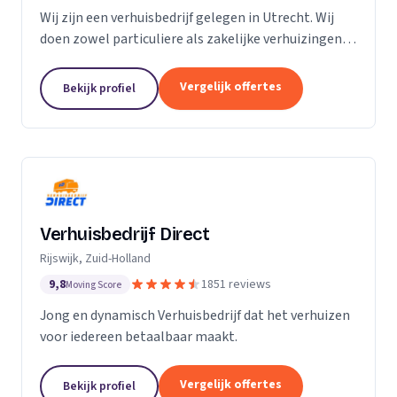
Wij zijn een verhuisbedrijf gelegen in Utrecht. Wij
doen zowel particuliere als zakelijke verhuizingen.
Particuliere verhuizingen, bedrijfsverhuizingen,
opslag van inboedel, de- en montageservice,...
Vergelijk offertes
Bekijk profiel
Verhuisbedrijf Direct
Rijswijk, Zuid-Holland
9,8
1851 reviews
Moving Score
Jong en dynamisch Verhuisbedrijf dat het verhuizen
voor iedereen betaalbaar maakt.
Vergelijk offertes
Bekijk profiel