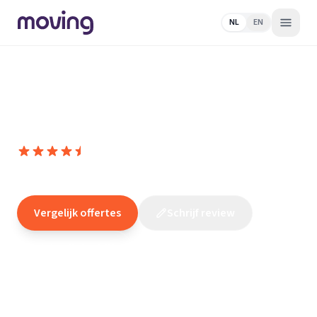
NL
EN
Home
/
Nederland
/
Zeeland
/
Ritthem
/
Elektricien
/
Istimewa
Elektro
Istimewa Elektro
9,4
(
35
reviews
)
/10
Ritthem
Vergelijk offertes
Schrijf review
Claim dit bedrijf