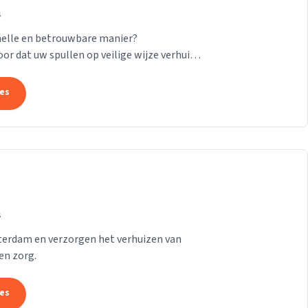
s
nelle en betrouwbare manier?
or dat uw spullen op veilige wijze verhuisd
24/7! Want of u...
tes
s
tterdam en verzorgen het verhuizen van
en zorg.
tes