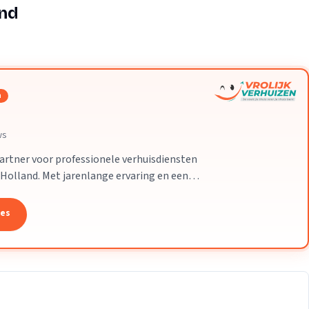
Verhuisvolume berekenen
and
enen
Energie vergelijken
n
ws
partner voor professionele verhuisdiensten
-Holland. Met jarenlange ervaring en een
 uw verhuizing soepel en zorgeloos
tes