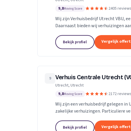
Utrecht, Utrecht
9,8
2405 review
Moving Score
Wij zijn Verhuisbedrijf Utrecht VBU, ee
Daarnaast bieden wij verhuizingen aan
Vergelijk offer
Bekijk profiel
Verhuis Centrale Utrecht (V
9
Utrecht, Utrecht
9,8
2172 review
Moving Score
Wij zijn een verhuisbedrijf gelegen in 
zakelijke verhuizingen. Particuliere v
van inboedel, de- en montageservice,..
Vergelijk offer
Bekijk profiel