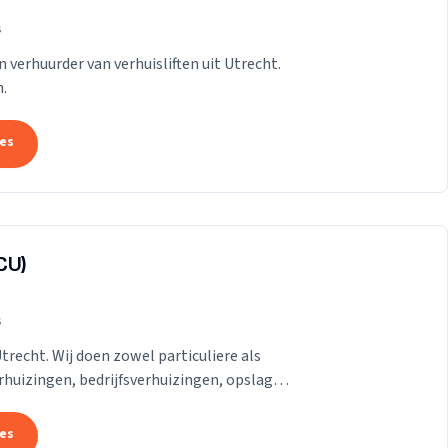
s
n verhuurder van verhuisliften uit Utrecht.
.
tes
CU)
s
Utrecht. Wij doen zowel particuliere als
erhuizingen, bedrijfsverhuizingen, opslag
.
tes