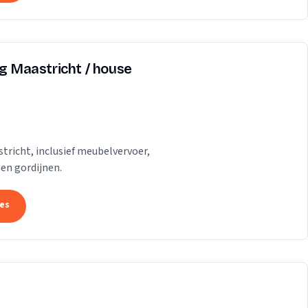
ng Maastricht / house
tricht, inclusief meubelvervoer,
 en gordijnen.
tes