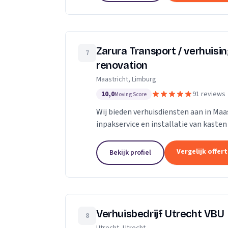
Zarura Transport / verhuisi
7
renovation
Maastricht, Limburg
10,0
91 reviews
Moving Score
Wij bieden verhuisdiensten aan in Maas
inpakservice en installatie van kasten
Vergelijk offer
Bekijk profiel
Verhuisbedrijf Utrecht VBU
8