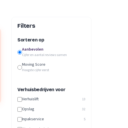
Filters
Sorteren op
Aanbevolen
Cijfer en aantal reviews samen
Moving Score
Hoogste cijfer eerst
Verhuisbedrijven voor
Verhuislift
13
Opslag
32
Inpakservice
5