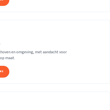
s
rkhoven en omgeving, met aandacht voor
 op maat.
tes