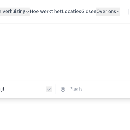
e verhuizing
Hoe werkt het
Locaties
Gidsen
Over ons
Verhuislift
Verhuisbedrijven
Woningontruiming
huisbedrijven in Nederland
Schildersbedrijf
verhuisbedrijven in heel Nederland.
Vloerlegger
Elektricien