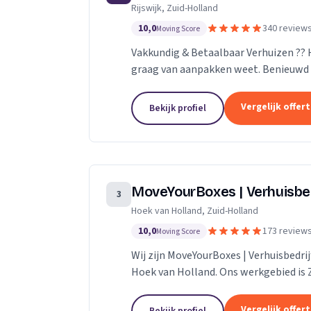
Rijswijk, Zuid-Holland
10,0
340 review
Moving Score
Vakkundig & Betaalbaar Verhuizen ??
graag van aanpakken weet. Benieuwd 
naar de mogelijkheden.
Vergelijk offer
Bekijk profiel
MoveYourBoxes | Verhuisbe
3
Hoek van Holland, Zuid-Holland
10,0
173 review
Moving Score
Wij zijn MoveYourBoxes | Verhuisbedrij
Hoek van Holland. Ons werkgebied is 
Vergelijk offer