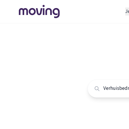
J
REGELEN
Verhuisbedrijf
Home
/
Nederland
/
Opslagruimte
Alle ver
INRICHTEN
Schoonmaakbedrijf
Vergelijk de beste 
Klusjesman
Loodgieter
Slotenmaker
TOOLS BIJ VERHUIZEN