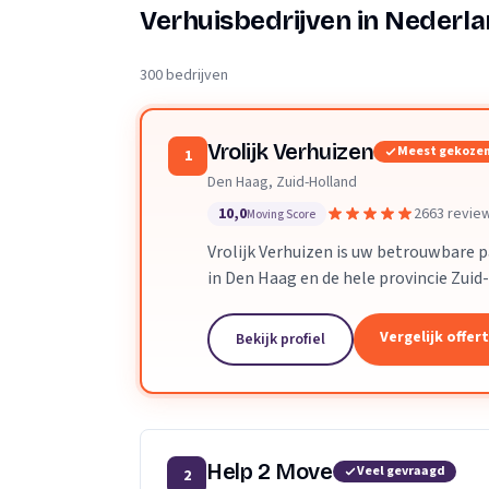
Verhuisplanner
Verhuisbedrijven in Nederl
Verhuisdozen berek
300 bedrijven
Vrolijk Verhuizen
Meest gekoze
1
Den Haag, Zuid-Holland
10,0
2663 revie
Moving Score
Vrolijk Verhuizen is uw betrouwbare 
in Den Haag en de hele provincie Zuid
toegewijd team zorgen wij ervoor dat
verloopt.
Vergelijk offer
Bekijk profiel
Help 2 Move
Veel gevraagd
2