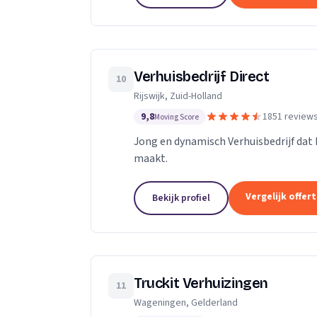
Verhuisbedrijf Direct
10
Rijswijk, Zuid-Holland
9,8
1851 review
Moving Score
Jong en dynamisch Verhuisbedrijf dat 
maakt.
Vergelijk offer
Bekijk profiel
Truckit Verhuizingen
11
Wageningen, Gelderland