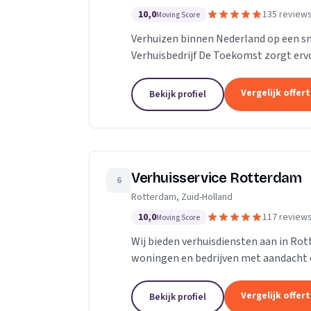
10,0
135 review
Moving Score
Verhuizen binnen Nederland op een s
Verhuisbedrijf De Toekomst zorgt ervo
worden naar de nieuwe locatie. En dat 
Vergelijk offer
Bekijk profiel
Verhuisservice Rotterdam
6
Rotterdam, Zuid-Holland
10,0
117 review
Moving Score
Wij bieden verhuisdiensten aan in Ro
woningen en bedrijven met aandacht 
Vergelijk offer
Bekijk profiel