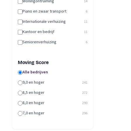
Woningontruiming
14
Piano en zwaar transport
6
Internationale verhuizing
11
Kantoor en bedrijf
11
Seniorenverhuizing
6
Moving Score
Alle bedrijven
9,0 en hoger
241
8,5 en hoger
272
8,0 en hoger
290
7,0 en hoger
296