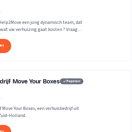
s
 Help2Move een jong dynamisch team, dat
wat uw verhuizing gaat kosten ? Vraag
tes
drijf Move Your Boxes
Populair
s
f Move Your Boxes, een verhuisbedrijf uit
Zuid-Holland.
tes