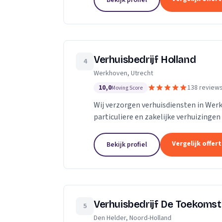
Bekijk profiel
Verhuisbedrijf Holland
4
Werkhoven, Utrecht
10,0
138 review
Moving Score
Wij verzorgen verhuisdiensten in We
particuliere en zakelijke verhuizingen
Vergelijk offer
Bekijk profiel
Verhuisbedrijf De Toekomst
5
Den Helder, Noord-Holland