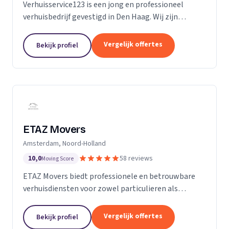
Verhuisservice123 is een jong en professioneel
verhuisbedrijf gevestigd in Den Haag. Wij zijn
gespecialiseerd in particuliere verhuizingen en
bieden een complete en zorgeloze verhuisservice.
Vergelijk offertes
Bekijk profiel
Met een ervaren team werken wij efficiënt,
zorgvuldig en tegen transparante uurtarieven.
Klanttevredenheid, duidelijke communicatie en
betrouwbaarheid staan bij ons centraal.
ETAZ Movers
Amsterdam, Noord-Holland
10,0
58 reviews
Moving Score
ETAZ Movers biedt professionele en betrouwbare
verhuisdiensten voor zowel particulieren als
bedrijven. Wij combineren ervaring met een
persoonlijke aanpak, zodat elke verhuizing efficiënt
Vergelijk offertes
Bekijk profiel
en zonder stress verloopt. Ons team werkt