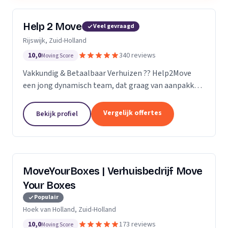
Help 2 Move
Veel gevraagd
Rijswijk, Zuid-Holland
10,0
340 reviews
Moving Score
Vakkundig & Betaalbaar Verhuizen ?? Help2Move
een jong dynamisch team, dat graag van aanpakken
weet. Benieuwd wat uw verhuizing gaat kosten ?
Vraag naar de mogelijkheden.
Vergelijk offertes
Bekijk profiel
MoveYourBoxes | Verhuisbedrijf Move
Your Boxes
Populair
Hoek van Holland, Zuid-Holland
10,0
173 reviews
Moving Score