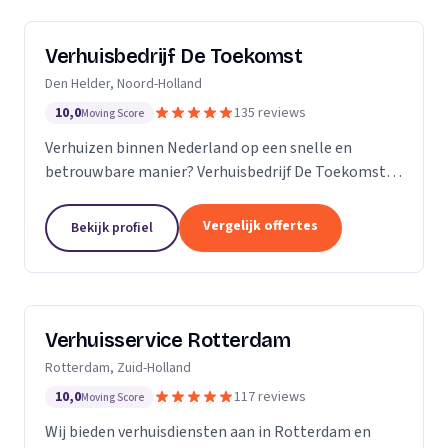
Verhuisbedrijf De Toekomst
Den Helder, Noord-Holland
10,0
135 reviews
Moving Score
Verhuizen binnen Nederland op een snelle en
betrouwbare manier? Verhuisbedrijf De Toekomst
zorgt ervoor dat uw spullen op veilige wijze verhuisd
worden naar de nieuwe locatie. En dat 24/7! Want of
Vergelijk offertes
Bekijk profiel
u...
Verhuisservice Rotterdam
Rotterdam, Zuid-Holland
10,0
117 reviews
Moving Score
Wij bieden verhuisdiensten aan in Rotterdam en