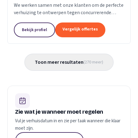
We werken samen met onze klanten om de perfecte
verhuizing te ontwerpen tegen concurrerende
prijzen en met de beste verhuismaterialen. We
weten dat verhuizen een stressvol proces kan zijn.
Vergelijk offertes
Bekijk profiel
Daarom...
Toon meer resultaten
(
270
meer
)
Zie wat je wanneer moet regelen
Vul je verhuisdatum in en zie per taak wanneer die klaar
moet zijn.