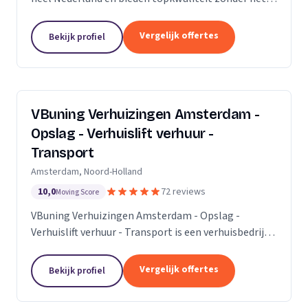
premium prijskaartje. Onze missie is om het
verhuisproces te transformeren in een naadloze en...
Vergelijk offertes
Bekijk profiel
VBuning Verhuizingen Amsterdam -
Opslag - Verhuislift verhuur -
Transport
Amsterdam, Noord-Holland
10,0
72 reviews
Moving Score
VBuning Verhuizingen Amsterdam - Opslag -
Verhuislift verhuur - Transport is een verhuisbedrijf
met een vestiging in Amsterdam.
Vergelijk offertes
Bekijk profiel