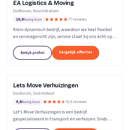
EA Logistics & Moving
Eindhoven, Noord-Brabant
10,0
77 reviews
Moving Score
Klein dynamisch bedrijf, waardoor we heel flexibel
en servicegericht zijn, service staat bij ons écht op
nummer één.
Vergelijk offertes
Bekijk profiel
Lets Move Verhuizingen
Dordrecht, Zuid-Holland
9,8
513 reviews
Moving Score
Let’s Move Verhuizingen is een bedrijf
gespecialiseerd in transport en verhuizen. Sinds
2015 zijn wij geregistreerd in het handelsregister