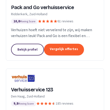
Pack and Go verhuisservice
Ridderkerk, Zuid-Holland
10,0
61 reviews
Moving Score
Verhuizen hoeft niet vervelend te zijn, wij maken
verhuizen leuk! Pack and Go is een flexibel en
servicegericht familiebedrijf waar u terecht kan voor
al uw verhuizingen. Met ons team van...
Vergelijk offertes
Bekijk profiel
Verhuisservice 123
Den Haag, Zuid-Holland
9,8
185 reviews
Moving Score