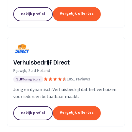
Particuliere verhuizingen, bedrijfsverhuizingen,
opslag van inboedel, de- en montageservice,...
Vergelijk offertes
Bekijk profiel
Verhuisbedrijf Direct
Rijswijk, Zuid-Holland
9,8
1851 reviews
Moving Score
Jong en dynamisch Verhuisbedrijf dat het verhuizen
voor iedereen betaalbaar maakt.
Vergelijk offertes
Bekijk profiel