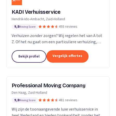
KADI Verhuisservice
Hendrik-Ido-Ambacht, Zuid-Holland
9,8
493 reviews
Moving Score
Verhuizen zonder zorgen? Wij regelen het van A tot
Z. Of het nu gaat om een particuliere verhuizing,
zakelijke verhuisopdracht of ontruiming: wij werken
snel, zorgvuldig en betrouwbaar. Van inpakken en
Vergelijk offertes
Bekijk profiel
monteren tot transport en tijdelijke opslag — u
kunt op ons rekenen. Met onze professionele
aanpak en uitstekende klantbeoordelingen zorgen
wij voor een soepele verhuizing zonder stress.
Professional Moving Company
Den Haag, Zuid-Holland
9,8
481 reviews
Moving Score
Wij zijn de toonaangevende luxe verhuisservice in
heel Nederland en bieden topkwaliteit zonder het