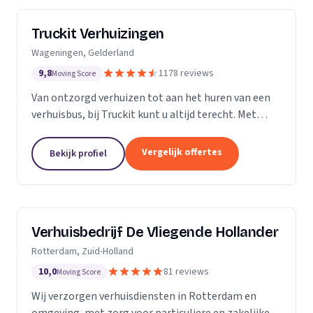
Truckit Verhuizingen
Wageningen, Gelderland
9,8
1178 reviews
Moving Score
Van ontzorgd verhuizen tot aan het huren van een
verhuisbus, bij Truckit kunt u altijd terecht. Met
onze formule hebben wij al duizenden tevreden
klanten geholpen door heel Nederland.
Vergelijk offertes
Bekijk profiel
Verhuisbedrijf De Vliegende Hollander
Rotterdam, Zuid-Holland
10,0
81 reviews
Moving Score
Wij verzorgen verhuisdiensten in Rotterdam en
omgeving, met zorg voor particuliere en zakelijke