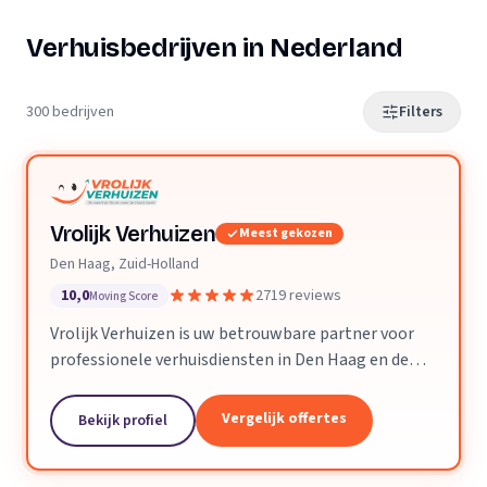
Verhuisbedrijven in Nederland
300 bedrijven
Filters
Vrolijk Verhuizen
Meest gekozen
Den Haag, Zuid-Holland
10,0
2719 reviews
Moving Score
Vrolijk Verhuizen is uw betrouwbare partner voor
professionele verhuisdiensten in Den Haag en de
hele provincie Zuid-Holland. Met jarenlange
ervaring en een toegewijd team zorgen wij ervoor
Vergelijk offertes
Bekijk profiel
dat uw verhuizing soepel en zorgeloos verloopt.