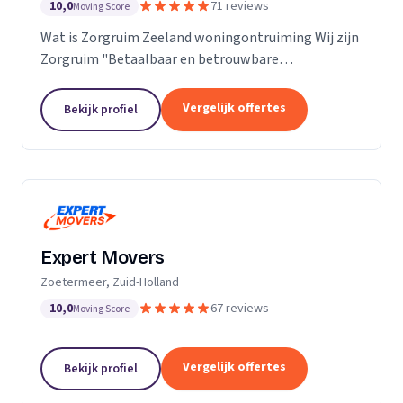
10,0
71 reviews
Moving Score
Wat is Zorgruim Zeeland woningontruiming Wij zijn
Zorgruim "Betaalbaar en betrouwbare
professionals in woningontruiming, schoonmaak en
kleine verhuizingen.” Onze Kwaliteit is namelijk zo
Vergelijk offertes
Bekijk profiel
ongelofelijk...
Expert Movers
Zoetermeer, Zuid-Holland
10,0
67 reviews
Moving Score
Vergelijk offertes
Bekijk profiel