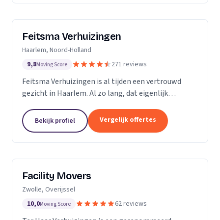
Feitsma Verhuizingen
Haarlem, Noord-Holland
9,8
271 reviews
Moving Score
Feitsma Verhuizingen is al tijden een vertrouwd
gezicht in Haarlem. Al zo lang, dat eigenlijk
niemand precies meer weet wanneer opa Feitsma
ooit begonnen is met verhuizen. De eerste
Vergelijk offertes
Bekijk profiel
advertenties van...
Facility Movers
Zwolle, Overijssel
10,0
62 reviews
Moving Score