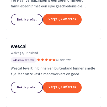
Ter Haar Verhuizingen is een gerenommeerd
familiebedrijf met een rijke geschiedenis die
teruggaat tot vier generaties. Wij zijn
gespecialiseerd in het bieden van naadloze en
Vergelijk offertes
Bekijk profiel
zorgeloze verhuisdiensten...
wescal
Wolvega, Friesland
10,0
62 reviews
Moving Score
Wescal levert in binnen en buitenland binnen snelle
tijd. Met onze vaste medewerkers en goed
wagenpark rijden wij naar onze klanten. Wij komen
na wat we beloven. Door goede
Vergelijk offertes
Bekijk profiel
kwaliteitsvoertuigen te...