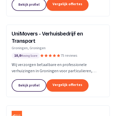
van de KvK. Door de toename van opdrachtgevers
Vergelijk offertes
Bekijk profiel
hebben wij...
UniMovers - Verhuisbedrijf en
Transport
Groningen, Groningen
10,0
75 reviews
Moving Score
Wij verzorgen betaalbare en professionele
verhuizingen in Groningen voor particulieren,
studenten en bedrijven met volledige service.
Vergelijk offertes
Bekijk profiel