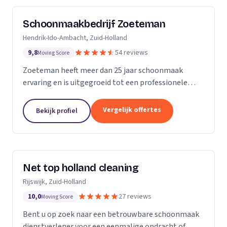
Schoonmaakbedrijf Zoeteman
Hendrik-Ido-Ambacht, Zuid-Holland
9,8
54 reviews
Moving Score
Zoeteman heeft meer dan 25 jaar schoonmaak
ervaring en is uitgegroeid tot een professionele
facilitair dienstverlener. Met ruim 100 enthousiaste
medewerkers zijn we actief in de regio Rotterdam,...
Vergelijk offertes
Bekijk profiel
Net top holland cleaning
Rijswijk, Zuid-Holland
10,0
27 reviews
Moving Score
Bent u op zoek naar een betrouwbare schoonmaak
dienstverlener voor een eenmalige opdracht of