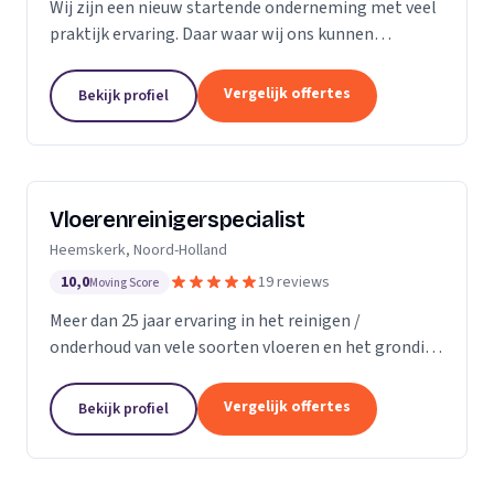
Wij zijn een nieuw startende onderneming met veel
praktijk ervaring. Daar waar wij ons kunnen
onderscheiding in direct contact zonder al te veel
schijven. Direct antwoord en flexibele
Vergelijk offertes
Bekijk profiel
inzetbaarheid....
Vloerenreinigerspecialist
Heemskerk, Noord-Holland
10,0
19 reviews
Moving Score
Meer dan 25 jaar ervaring in het reinigen /
onderhoud van vele soorten vloeren en het grondig
reinigen en desinfecteren van diverse ruimtes en
objecten zoals meubels en stoelen, zowel bij u
Vergelijk offertes
Bekijk profiel
thuis...