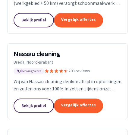
(werkgebied + 50 km) verzorgt schoonmaakwerk bij
bedrijven en particulieren. Ons team bestaat uit 70
enthousiaste en vak geschoolde schoonmakers. Wij
Vergelijk offertes
Bekijk profiel
leveren...
Nassau cleaning
Breda, Noord-Brabant
9,8
203 reviews
Moving Score
Wij van Nassau cleaning denken altijd in oplossingen
en zullen ons voor 100% in zetten tijdens onze
werkzaamheden!
Vergelijk offertes
Bekijk profiel