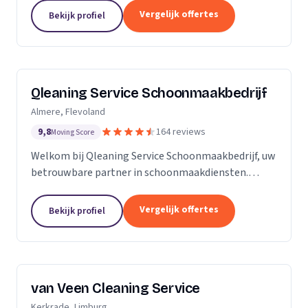
zijn Stel op Sprong gestart om mensen te helpen
Vergelijk offertes
Bekijk profiel
en...
Qleaning Service Schoonmaakbedrijf
Almere, Flevoland
9,8
164 reviews
Moving Score
Welkom bij Qleaning Service Schoonmaakbedrijf, uw
betrouwbare partner in schoonmaakdiensten.
Gevestigd in het bruisende Flevoland, streven wij
ernaar om de standaard in schoonmaakexpertise
Vergelijk offertes
Bekijk profiel
te...
van Veen Cleaning Service
Kerkrade, Limburg