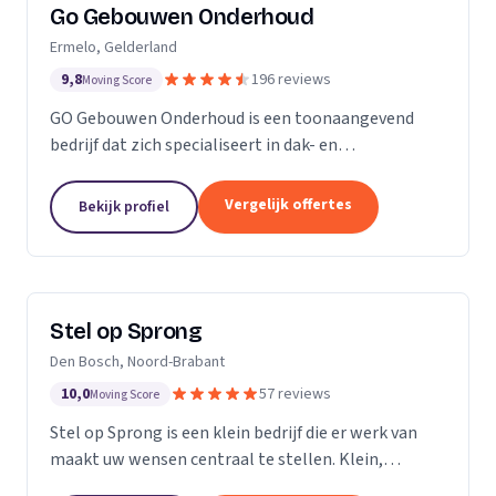
Go Gebouwen Onderhoud
Ermelo, Gelderland
9,8
196 reviews
Moving Score
GO Gebouwen Onderhoud is een toonaangevend
bedrijf dat zich specialiseert in dak- en
gevelreiniging en al het onderhoud dat daarmee
samenhangt. Met onze vakkundige aanpak zorgen
Vergelijk offertes
Bekijk profiel
we ervoor dat uw pand...
Stel op Sprong
Den Bosch, Noord-Brabant
10,0
57 reviews
Moving Score
Stel op Sprong is een klein bedrijf die er werk van
maakt uw wensen centraal te stellen. Klein,
persoonlijk en meer dan een uitstekende dienst. Wij