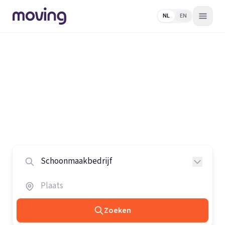
NL
EN
Home
/
Nederland
/
Schoonmaakbedrijven
Alle schoonmaakbedrijven in
Nederland
Vergelijk de beste schoonmaakbedrijven in heel
Nederland.
Zoeken