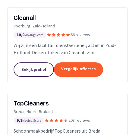
Cleanall
Voorburg, Zuid-Holland
10,0
66 reviews
Moving Score
Wij zijn een facilitair dienstverlener, actief in Zuid-
Holland. De kerntaken van Cleanall zijn:
schoonmaak, vloeronderhoud en glasbewassing die
wij aanbieden in particulieren en zakelijke
Vergelijk offertes
Bekijk profiel
omgevingen....
TopCleaners
Breda, Noord-Brabant
9,8
203 reviews
Moving Score
Schoonmaakbedrijf TopCleaners uit Breda