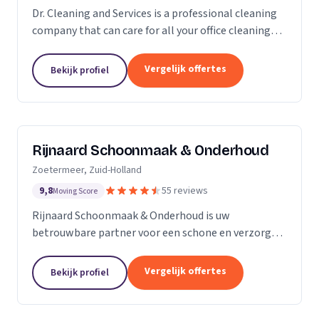
Dr. Cleaning and Services is a professional cleaning
company that can care for all your office cleaning
needs. We offer a wide range of services, from
general cleaning to deep cleaning, so you can...
Vergelijk offertes
Bekijk profiel
Rijnaard Schoonmaak & Onderhoud
Zoetermeer, Zuid-Holland
9,8
55 reviews
Moving Score
Rijnaard Schoonmaak & Onderhoud is uw
betrouwbare partner voor een schone en verzorgde
woon- of werkomgeving. Als kleinschalig, maar
goed georganiseerd schoonmaakbedrijf uit
Vergelijk offertes
Bekijk profiel
Zoetermeer, bieden wij...