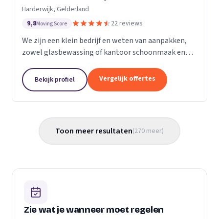
Harderwijk, Gelderland
9,8
22 reviews
Moving Score
We zijn een klein bedrijf en weten van aanpakken,
zowel glasbewassing of kantoor schoonmaak en
hotel schoonmaak of scholen, en allerlei andere
bedrijven waar schoon gemaakt moet worden is
Vergelijk offertes
Bekijk profiel
voor ons...
Toon meer resultaten
(
270
meer
)
Zie wat je wanneer moet regelen