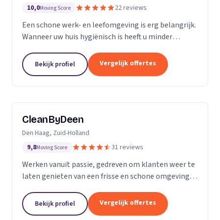
10,0
22 reviews
Moving Score
Een schone werk- en leefomgeving is erg belangrijk.
Wanneer uw huis hygiënisch is heeft u minder
gezondheidsrisico’s. Daarnaast maakt het natuurlijk
een goede indruk op anderen, als uw bedrijfspand...
Vergelijk offertes
Bekijk profiel
CleanByDeen
Den Haag, Zuid-Holland
9,8
31 reviews
Moving Score
Werken vanuit passie, gedreven om klanten weer te
laten genieten van een frisse en schone omgeving.
Uw interieur 100% bacterie, geur en VLEKVRIJ!
Beleef het weer als nieuw! Het bedrijf voor uw...
Vergelijk offertes
Bekijk profiel