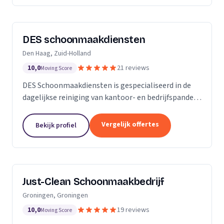
DES schoonmaakdiensten
Den Haag, Zuid-Holland
10,0
21 reviews
Moving Score
DES Schoonmaakdiensten is gespecialiseerd in de
dagelijkse reiniging van kantoor- en bedrijfspanden
in de regio Zuid-Holland. Daarnaast hebben we veel
ervaring in de glas- en gevelreiniging. Maar met...
Vergelijk offertes
Bekijk profiel
Just-Clean Schoonmaakbedrijf
Groningen, Groningen
10,0
19 reviews
Moving Score