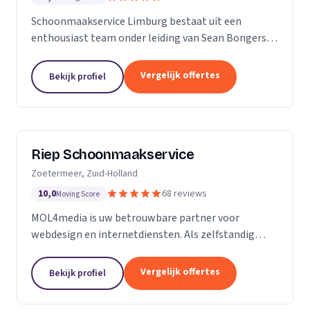
Schoonmaakservice Limburg bestaat uit een
enthousiast team onder leiding van Sean Bongers,
de eigenaar. Hij is vol passie dit bedrijf begonnen na
een aantal jaren in de schoonmaakbranche
Vergelijk offertes
Bekijk profiel
werkzaam te...
Riep Schoonmaakservice
Zoetermeer, Zuid-Holland
10,0
68 reviews
Moving Score
MOL4media is uw betrouwbare partner voor
webdesign en internetdiensten. Als zelfstandig
webdesigner en -bouwer, gespecialiseerd in het
Content Management Systeem Joomla, zet ik, Ton
Vergelijk offertes
Bekijk profiel
van der Helm,...