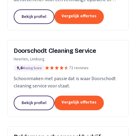
wekelijkse schoonmaak? Wij zijn een klein maar
groeiende onderneming die zich uit wilt breiden in
Vergelijk offertes
Bekijk profiel
het vak.
Doorschodt Cleaning Service
Heerlen, Limburg
9,6
73 reviews
Moving Score
Schoonmaken met passie dat is waar Doorschodt
cleaning service voor staat.
Vergelijk offertes
Bekijk profiel