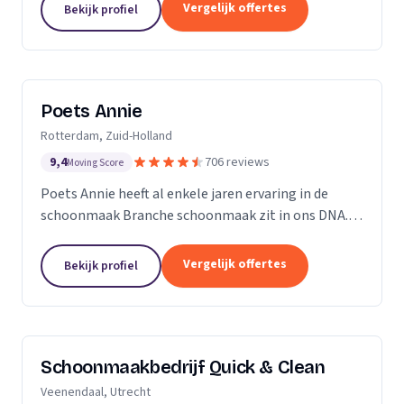
professioneel reinigen van zonnepanelen,
Vergelijk offertes
Bekijk profiel
dakgoten...
Poets Annie
Rotterdam, Zuid-Holland
9,4
706 reviews
Moving Score
Poets Annie heeft al enkele jaren ervaring in de
schoonmaak Branche schoonmaak zit in ons DNA.
Wij hebben ervaring in de algemene ruimtes
Kantoor panden Scholen Zwembaden Vakantie
Vergelijk offertes
Bekijk profiel
parkeren Traphuizen...
Schoonmaakbedrijf Quick & Clean
Veenendaal, Utrecht