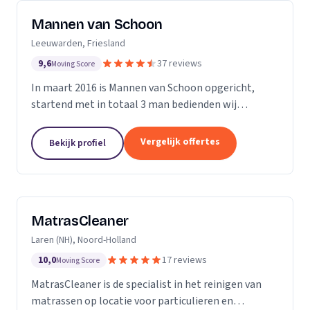
Mannen van Schoon
Leeuwarden, Friesland
9,6
37 reviews
Moving Score
In maart 2016 is Mannen van Schoon opgericht,
startend met in totaal 3 man bedienden wij
voornamelijk de lokale markt. Met de focus op
specialistische schoonmaak groeide Mannen van
Vergelijk offertes
Bekijk profiel
Schoon al snel uit...
MatrasCleaner
Laren (NH), Noord-Holland
10,0
17 reviews
Moving Score
MatrasCleaner is de specialist in het reinigen van
matrassen op locatie voor particulieren en