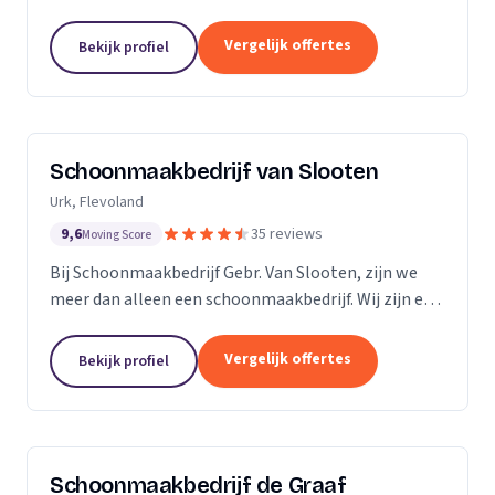
bedrijven. Met een inwendige dieptereiniging en UVC
desinfectie van de matrassen wordt alle vervuiling...
Vergelijk offertes
Bekijk profiel
Schoonmaakbedrijf van Slooten
Urk, Flevoland
9,6
35 reviews
Moving Score
Bij Schoonmaakbedrijf Gebr. Van Slooten, zijn we
meer dan alleen een schoonmaakbedrijf. Wij zijn een
team van toegewijde professionals die zich inzetten
om uw omgeving schoon, fris en gastvrij te...
Vergelijk offertes
Bekijk profiel
Schoonmaakbedrijf de Graaf