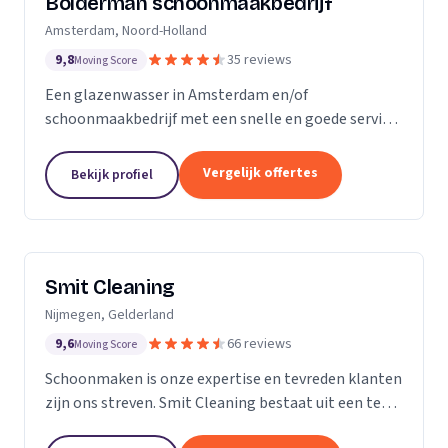
Bolderman schoonmaakbedrijf
Amsterdam, Noord-Holland
9,8
35 reviews
Moving Score
Een glazenwasser in Amsterdam en/of
schoonmaakbedrijf met een snelle en goede service
gezocht? Onze vakbekwame glazenwassers en
schoonmaakmedewerkers zijn actief in héél
Vergelijk offertes
Bekijk profiel
Amsterdam en ontzorgen u met...
Smit Cleaning
Nijmegen, Gelderland
9,6
66 reviews
Moving Score
Schoonmaken is onze expertise en tevreden klanten
zijn ons streven. Smit Cleaning bestaat uit een team
van vakmensen met uitgebreide ervaring in het