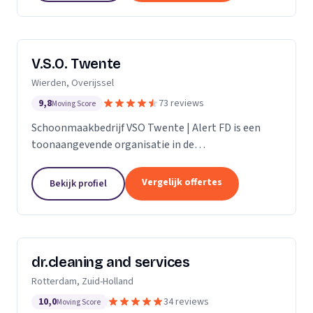
V.S.O. Twente
Wierden, Overijssel
9,8
73 reviews
Moving Score
Schoonmaakbedrijf VSO Twente | Alert FD is een
toonaangevende organisatie in de
schoonmaakbranche. Met onze geavanceerde
technieken en moderne machines, onderscheiden
Vergelijk offertes
Bekijk profiel
we ons door het leveren van...
dr.cleaning and services
Rotterdam, Zuid-Holland
10,0
34 reviews
Moving Score