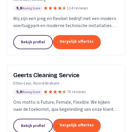
9,8
114 reviews
Moving Score
Wij zijn een jong en flexibel bedrijf met een modern
voertuigpark en moderne technische installaties
t.b.v. de glasbewassing en schoonmaak. Wij werken
zowel voor Particulier als zakelijke klanten....
Vergelijk offertes
Bekijk profiel
Geerts Cleaning Service
Etten-Leur, Noord-Brabant
9,8
78 reviews
Moving Score
Ons motto is Future, Female, Flexible. We kijken
naar de toekomst, qua begeleiding van onze klanten
en duurzaamheid van onze producten. Als twee
vrouwelijke ondernemers behandelen wij ons
Vergelijk offertes
Bekijk profiel
personeel...