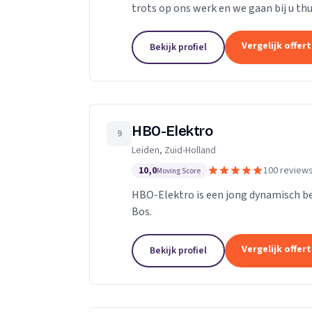
trots op ons werk en we gaan bij u thu
onszelf. We vinden ons werk belangrijk,
Vergelijk offer
Bekijk profiel
HBO-Elektro
9
Leiden, Zuid-Holland
10,0
100 review
Moving Score
HBO-Elektro is een jong dynamisch bed
Bos.
Vergelijk offer
Bekijk profiel