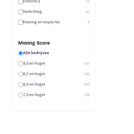
Domotica
31
Verlichting
43
Keuring en inspectie
9
Moving Score
Alle bedrijven
9,0 en hoger
300
8,5 en hoger
300
8,0 en hoger
300
7,0 en hoger
300