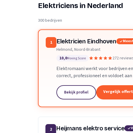
Verhuisplanner
Elektriciens in Nederland
Verhuisdozen berek
300 bedrijven
Elektricien Eindhoven
Meest
1
Helmond, Noord-Brabant
10,0
272 review
Moving Score
Elektromaani werkt voor bedrijven en 
correct, professioneel en voldoet aan 
grote projecten zijn geen enkel prob
Vergelijk offer
Bekijk profiel
Heijmans elektro service
V
2