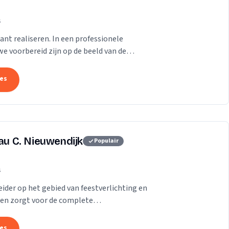
s
ant realiseren. In een professionele
e voorbereid zijn op de beeld van de
tes
eau C. Nieuwendijk
Populair
s
ider op het gebied van feestverlichting en
en zorgt voor de complete
r heel Nederland.
tes