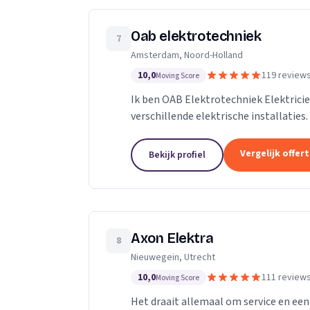
Oab elektrotechniek
7
Amsterdam, Noord-Holland
10,0
119 review
Moving Score
Ik ben OAB Elektrotechniek Elektricie
verschillende elektrische installaties.
groepenkasten noem het maar op bijn
Vergelijk offer
Bekijk profiel
Axon Elektra
8
Nieuwegein, Utrecht
10,0
111 review
Moving Score
Het draait allemaal om service en een