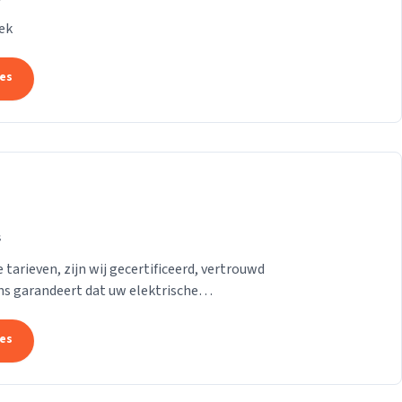
ek
tes
s
 tarieven, zijn wij gecertificeerd, vertrouwd
ns garandeert dat uw elektrische
tes