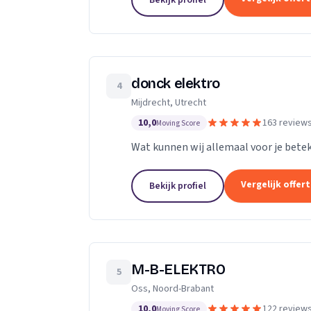
Bekijk profiel
donck elektro
4
Mijdrecht, Utrecht
10,0
163 review
Moving Score
Wat kunnen wij allemaal voor je bete
Vergelijk offer
Bekijk profiel
M-B-ELEKTRO
5
Oss, Noord-Brabant
10,0
122 review
Moving Score