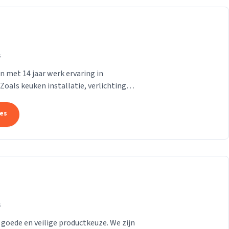
s
n met 14 jaar werk ervaring in
 Zoals keuken installatie, verlichting
a alles
tes
s
 goede en veilige productkeuze. We zijn