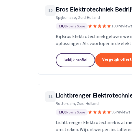
Bros Elektrotechniek Bedrij
10
Spijkenisse, Zuid-Holland
10,0
100 review
Moving Score
Bij Bros Elektrotechniek geloven we 
oplossingen. Als voorloper in de elek
dan 25 jaar hoogwaardige diensten aan
Vergelijk offer
Bekijk profiel
Lichtbrenger Elektrotechni
11
Rotterdam, Zuid-Holland
10,0
96 reviews
Moving Score
Lichtbrenger Elektrotechniek is al me
omstreken. Wij ontwerpen installer