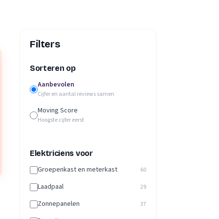
Filters
Sorteren op
Aanbevolen
Cijfer en aantal reviews samen
Moving Score
Hoogste cijfer eerst
Elektriciens voor
Groepenkast en meterkast
60
Laadpaal
29
Zonnepanelen
37