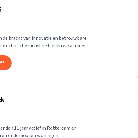
f
s
in de kracht van innovatie en betrouwbare
trotechnische industrie bieden we al meer
 onze...
tes
ek
er dan 11 jaar actief in Rotterdam en
en en onderhouden woningen,