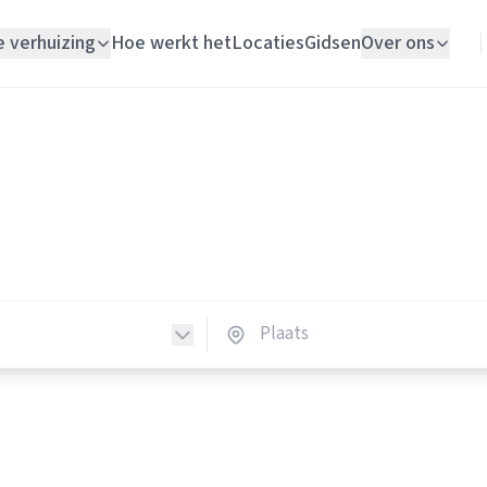
e verhuizing
Hoe werkt het
Locaties
Gidsen
Over ons
Verhuislift
Elektriciens
Woningontruiming
ktriciens in Nederland
Schildersbedrijf
lektriciens in heel Nederland.
Vloerlegger
Elektricien