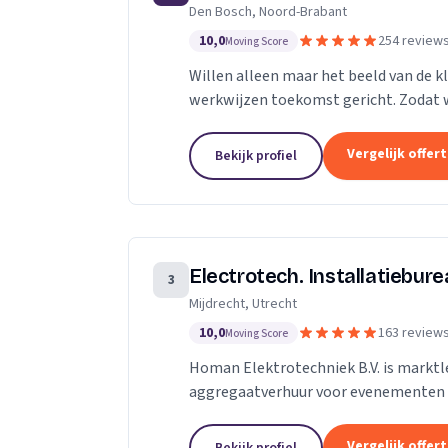
Den Bosch, Noord-Brabant
10,0
254 review
Moving Score
Willen alleen maar het beeld van de kl
werkwijzen toekomst gericht. Zodat w
toekomst.
Vergelijk offer
Bekijk profiel
Electrotech. Installatiebur
3
Mijdrecht, Utrecht
10,0
163 review
Moving Score
Homan Elektrotechniek B.V. is marktle
aggregaatverhuur voor evenementen 
energievoorziening van kermissen doo
Vergelijk offer