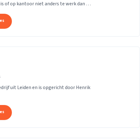
is of op kantoor niet anders te werk dan bij
...
tes
s
rijf uit Leiden en is opgericht door Henrik
tes