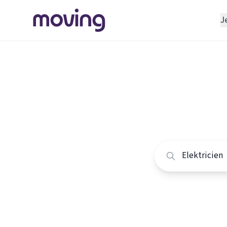
J
REGELEN
Verhuisbedrijf
Home
/
Nederland
/
Opslagruimte
Alle ele
INRICHTEN
Schoonmaakbedrijf
Vergelijk de beste e
Klusjesman
Loodgieter
Slotenmaker
TOOLS BIJ VERHUIZEN