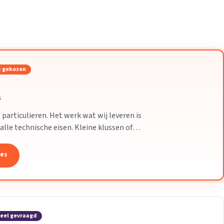
Verhuisvolume berekenen
enen
Energie vergelijken
 gekozen
s
particulieren. Het werk wat wij leveren is
alle technische eisen. Kleine klussen of
leem.
tes
eel gevraagd