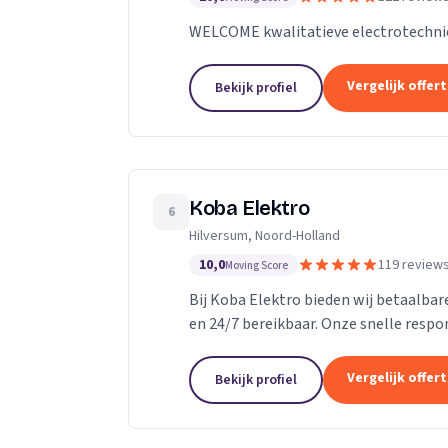
WELCOME kwalitatieve electrotechni
Vergelijk offer
Bekijk profiel
Koba Elektro
6
Hilversum, Noord-Holland
10,0
119 review
Moving Score
Bij Koba Elektro bieden wij betaalbare
en 24/7 bereikbaar. Onze snelle respo
problemen snel worden opgelost.
Vergelijk offer
Bekijk profiel