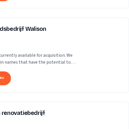
dsbedrijf Walison
rrently available for acquisition. We
ain names that have the potential to
ence. Our...
tes
 renovatiebedrijf