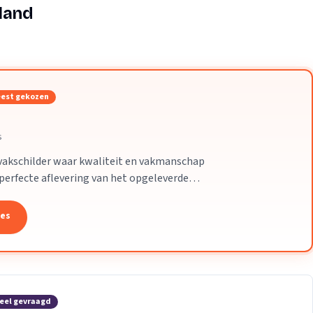
Verhuisvolume berekenen
land
enen
Energie vergelijken
est gekozen
s
 vakschilder waar kwaliteit en vakmanschap
r perfecte aflevering van het opgeleverde
tes
eel gevraagd