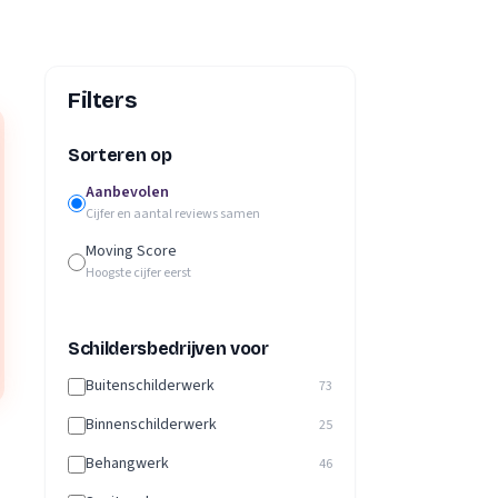
Filters
Sorteren op
Aanbevolen
Cijfer en aantal reviews samen
Moving Score
Hoogste cijfer eerst
Schildersbedrijven voor
Buitenschilderwerk
73
Binnenschilderwerk
25
Behangwerk
46