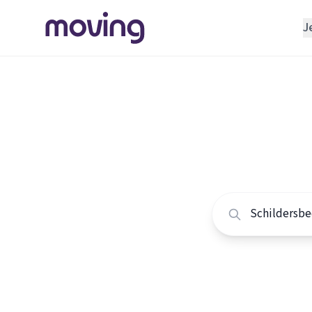
J
REGELEN
Verhuisbedrijf
Home
/
Nederland
/
Opslagruimte
Alle sch
INRICHTEN
Schoonmaakbedrijf
Vergelijk de beste 
Klusjesman
Loodgieter
Slotenmaker
TOOLS BIJ VERHUIZEN