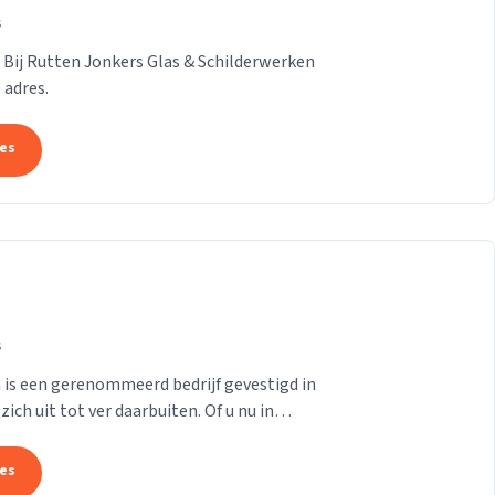
s
 Bij Rutten Jonkers Glas & Schilderwerken
 adres.
tes
s
is een gerenommeerd bedrijf gevestigd in
ch uit tot ver daarbuiten. Of u nu in
elders...
tes