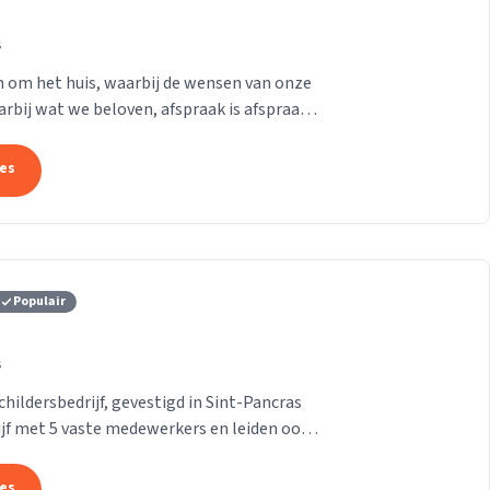
s
en om het huis, waarbij de wensen van onze
aarbij wat we beloven, afspraak is afspraak.
tes
Populair
s
ildersbedrijf, gevestigd in Sint-Pancras
rijf met 5 vaste medewerkers en leiden ook
tes