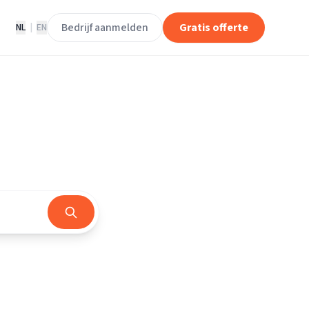
Bedrijf aanmelden
Gratis offerte
NL
|
EN
d