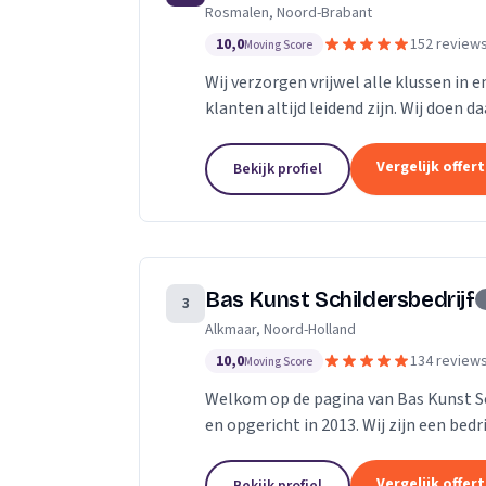
Rosmalen, Noord-Brabant
10,0
152 review
Moving Score
Wij verzorgen vrijwel alle klussen in 
klanten altijd leidend zijn. Wij doen d
Dankzij ons vakmanschap en direct...
Vergelijk offer
Bekijk profiel
Bas Kunst Schildersbedrijf
3
Alkmaar, Noord-Holland
10,0
134 review
Moving Score
Welkom op de pagina van Bas Kunst Sch
en opgericht in 2013. Wij zijn een bed
regelmatig leerlingen op. Met...
Vergelijk offer