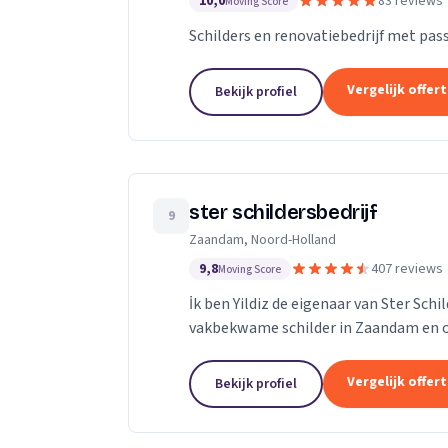
10,0
83 reviews
Moving Score
Schilders en renovatiebedrijf met passi
Vergelijk offer
Bekijk profiel
ster schildersbedrijf
9
Zaandam, Noord-Holland
9,8
407 reviews
Moving Score
İk ben Yildiz de eigenaar van Ster Sch
vakbekwame schilder in Zaandam en o
adres.Ik heb al meerdere jaren ervaring
Vergelijk offer
Bekijk profiel