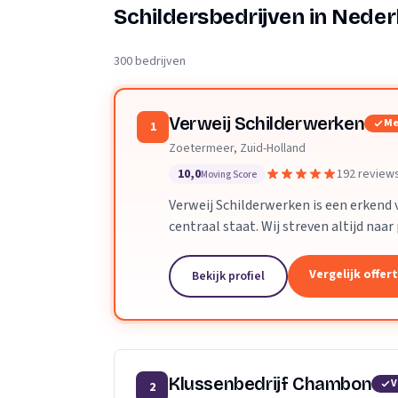
Verhuisplanner
Schildersbedrijven in Neder
Verhuisdozen berek
300 bedrijven
Verweij Schilderwerken
Me
1
Zoetermeer, Zuid-Holland
10,0
192 review
Moving Score
Verweij Schilderwerken is een erkend
centraal staat. Wij streven altijd naa
werk.
Vergelijk offer
Bekijk profiel
Klussenbedrijf Chambon
V
2