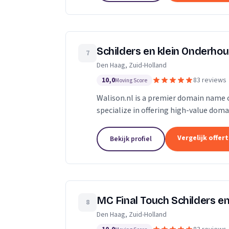
Schilders en klein Onderhou
7
Den Haag, Zuid-Holland
10,0
83 reviews
Moving Score
Walison.nl is a premier domain name cu
specialize in offering high-value dom
significantly enhance your digital pres
Vergelijk offer
Bekijk profiel
MC Final Touch Schilders en
8
Den Haag, Zuid-Holland