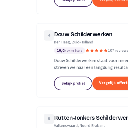
Bekijk profiel
Douw Schilderwerken
4
Den Haag, Zuid-Holland
10,0
107 review
Moving Score
Douw Schilderwerken staat voor meer d
streven we naar een langdurig result
als klant. Bovendien kunt u rekenen op
Vergelijk offer
Bekijk profiel
Rutten-Jonkers Schilderwe
5
Valkenswaard, Noord-Brabant