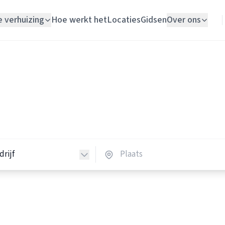
e verhuizing
Hoe werkt het
Locaties
Gidsen
Over ons
Verhuislift
Schildersbedrijven
Woningontruiming
ildersbedrijven in Nederlan
Schildersbedrijf
schildersbedrijven in heel Nederland.
Vloerlegger
Elektricien