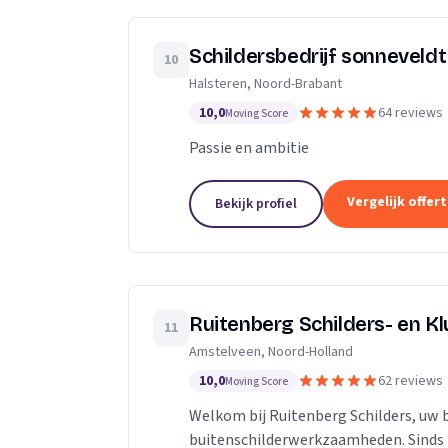
Schildersbedrijf sonneveldt
10
Halsteren, Noord-Brabant
10,0
64 reviews
Moving Score
Passie en ambitie
Vergelijk offer
Bekijk profiel
Ruitenberg Schilders- en Kl
11
Amstelveen, Noord-Holland
10,0
62 reviews
Moving Score
Welkom bij Ruitenberg Schilders, uw 
buitenschilderwerkzaamheden. Sinds 1