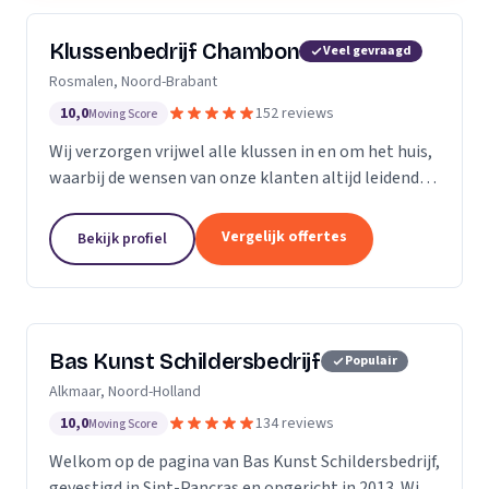
Klussenbedrijf Chambon
Veel gevraagd
Rosmalen, Noord-Brabant
10,0
152 reviews
Moving Score
Wij verzorgen vrijwel alle klussen in en om het huis,
waarbij de wensen van onze klanten altijd leidend
zijn. Wij doen daarbij wat we beloven, afspraak is
afspraak. Dankzij ons vakmanschap en direct...
Vergelijk offertes
Bekijk profiel
Bas Kunst Schildersbedrijf
Populair
Alkmaar, Noord-Holland
10,0
134 reviews
Moving Score
Welkom op de pagina van Bas Kunst Schildersbedrijf,
gevestigd in Sint-Pancras en opgericht in 2013. Wij