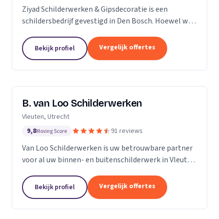
Ziyad Schilderwerken & Gipsdecoratie is een
schildersbedrijf gevestigd in Den Bosch. Hoewel we
relatief jong zijn, hebben we een team van ervaren
vakmensen die al vele jaren actief zijn in de...
Vergelijk offertes
Bekijk profiel
B. van Loo Schilderwerken
Vleuten, Utrecht
9,8
91 reviews
Moving Score
Van Loo Schilderwerken is uw betrouwbare partner
voor al uw binnen- en buitenschilderwerk in Vleuten
en omgeving. Met meer dan 18 jaar ervaring in de
branche, onderscheiden we ons door onze...
Vergelijk offertes
Bekijk profiel