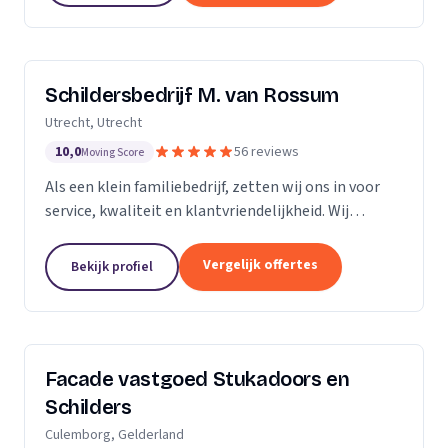
Schildersbedrijf M. van Rossum
Utrecht, Utrecht
10,0
56 reviews
Moving Score
Als een klein familiebedrijf, zetten wij ons in voor
service, kwaliteit en klantvriendelijkheid. Wij
bedienen zowel particulieren, verenigingen van
eigenaren als zakelijke klanten. Onze...
Vergelijk offertes
Bekijk profiel
Facade vastgoed Stukadoors en
Schilders
Culemborg, Gelderland