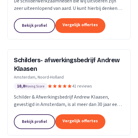
De schilderwerkzaamheden die wij uitvoeren zijn
zeer uiteenlopend van aard. U kunt hierbij denken
aan binnen- en buitenschilderwerk van woningen,
bedrijfspanden en overig onroerend goed. Het
Vergelijk offertes
Bekijk profiel
maakt...
Schilders- afwerkingsbedrijf Andrew
Klaasen
Amsterdam, Noord-Holland
10,0
41 reviews
Moving Score
Schilder & Afwerkingsbedrijf Andrew Klaasen,
gevestigd in Amsterdam, is al meer dan 30 jaar een
vertrouwde naam in de schilderswereld. Ons team
van ervaren professionals brengt kleur en leven in...
Vergelijk offertes
Bekijk profiel