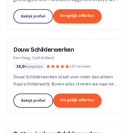
zijn een bedrijf met 5 vaste medewerkers en leiden
ook regelmatig leerlingen op. Met...
Vergelijk offertes
Bekijk profiel
Douw Schilderwerken
Den Haag, Zuid-Holland
10,0
107 reviews
Moving Score
Douw Schilderwerken staat voor meer dan alleen
fraai schilderwerk. Boven alles streven we naar een
langdurig resultaat en zijn daarmee
kostenbesparend voor u als klant. Bovendien kunt u
Vergelijk offertes
Bekijk profiel
rekenen op...