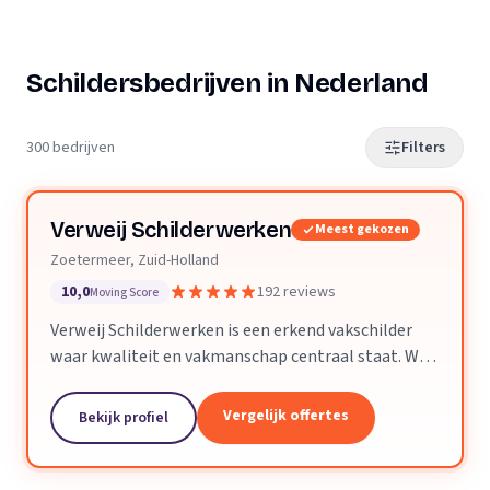
Schildersbedrijven in Nederland
300 bedrijven
Filters
Verweij Schilderwerken
Meest gekozen
Zoetermeer, Zuid-Holland
10,0
192 reviews
Moving Score
Verweij Schilderwerken is een erkend vakschilder
waar kwaliteit en vakmanschap centraal staat. Wij
streven altijd naar perfecte aflevering van het
opgeleverde werk.
Vergelijk offertes
Bekijk profiel