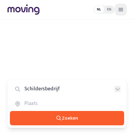
NL
EN
Home
/
Nederland
/
Schildersbedrijven
Alle schildersbedrijven in
Nederland
Vergelijk de beste schildersbedrijven in heel Nederland.
Zoeken