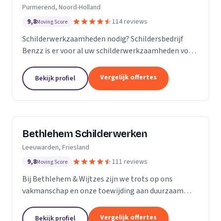
Purmerend, Noord-Holland
9,8
114 reviews
Moving Score
Schilderwerkzaamheden nodig? Schildersbedrijf
Benzz is er voor al uw schilderwerkzaamheden voor
binnen en buiten.
Vergelijk offertes
Bekijk profiel
Bethlehem Schilderwerken
Leeuwarden, Friesland
9,8
111 reviews
Moving Score
Bij Bethlehem & Wijtzes zijn we trots op ons
vakmanschap en onze toewijding aan duurzaam
schilderwerk. Ons team, bestaande uit vijf ervaren
professionals, is voortdurend in ontwikkeling en
Vergelijk offertes
Bekijk profiel