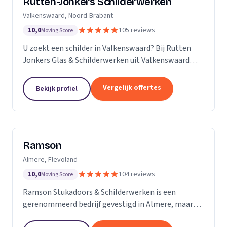
Rutten-Jonkers Schilderwerken
Valkenswaard, Noord-Brabant
10,0
105 reviews
Moving Score
U zoekt een schilder in Valkenswaard? Bij Rutten
Jonkers Glas & Schilderwerken uit Valkenswaard
bent u aan het juiste adres.
Vergelijk offertes
Bekijk profiel
Ramson
Almere, Flevoland
10,0
104 reviews
Moving Score
Ramson Stukadoors & Schilderwerken is een
gerenommeerd bedrijf gevestigd in Almere, maar
onze diensten strekken zich uit tot ver daarbuiten.