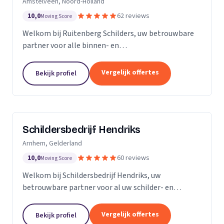
Amstelveen, Noord-Holland
10,0
62 reviews
Moving Score
Welkom bij Ruitenberg Schilders, uw betrouwbare
partner voor alle binnen- en
buitenschilderwerkzaamheden. Sinds 1999 zijn wij
een gevestigde naam in de provincie Noord-Holland,
Vergelijk offertes
Bekijk profiel
met een bijzondere...
Schildersbedrijf Hendriks
Arnhem, Gelderland
10,0
60 reviews
Moving Score
Welkom bij Schildersbedrijf Hendriks, uw
betrouwbare partner voor al uw schilder- en
behangwerkzaamheden. Met jarenlange ervaring in
de branche, onderscheiden we ons door onze
Vergelijk offertes
Bekijk profiel
expertise en toewijding...