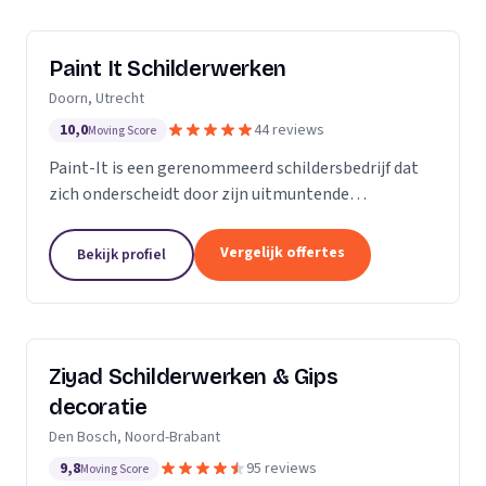
Paint It Schilderwerken
Doorn, Utrecht
10,0
44 reviews
Moving Score
Paint-It is een gerenommeerd schildersbedrijf dat
zich onderscheidt door zijn uitmuntende
vakmanschap en oog voor detail. Wij zijn trots op
ons werk en streven ernaar om elke klus tot een
Vergelijk offertes
Bekijk profiel
succes te...
Ziyad Schilderwerken & Gips
decoratie
Den Bosch, Noord-Brabant
9,8
95 reviews
Moving Score