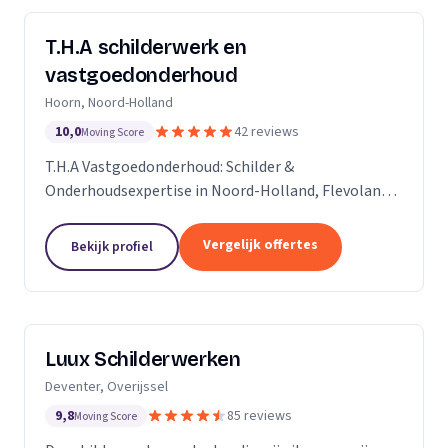
T.H.A schilderwerk en
vastgoedonderhoud
Hoorn, Noord-Holland
10,0
42 reviews
Moving Score
T.H.A Vastgoedonderhoud: Schilder &
Onderhoudsexpertise in Noord-Holland, Flevoland
en daarbuiten.
Vergelijk offertes
Bekijk profiel
Luux Schilderwerken
Deventer, Overijssel
9,8
85 reviews
Moving Score