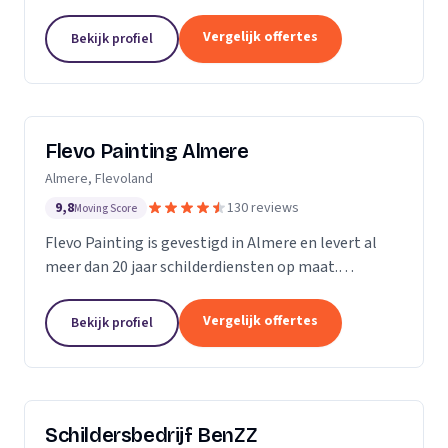
Vergelijk offertes
Bekijk profiel
Flevo Painting Almere
Almere, Flevoland
9,8
130 reviews
Moving Score
Flevo Painting is gevestigd in Almere en levert al
meer dan 20 jaar schilderdiensten op maat.
Particulieren, bedrijven en (semi)overheden uit de
provincie Flevoland, het Gooi, Amsterdam en
Vergelijk offertes
Bekijk profiel
omstreken...
Schildersbedrijf BenZZ