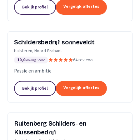
Dan bent u aan het juiste adres.Ik heb al meerdere
Vergelijk offertes
Bekijk profiel
jaren ervaring zowel als...
Schildersbedrijf sonneveldt
Halsteren, Noord-Brabant
10,0
64 reviews
Moving Score
Passie en ambitie
Vergelijk offertes
Bekijk profiel
Ruitenberg Schilders- en
Klussenbedrijf