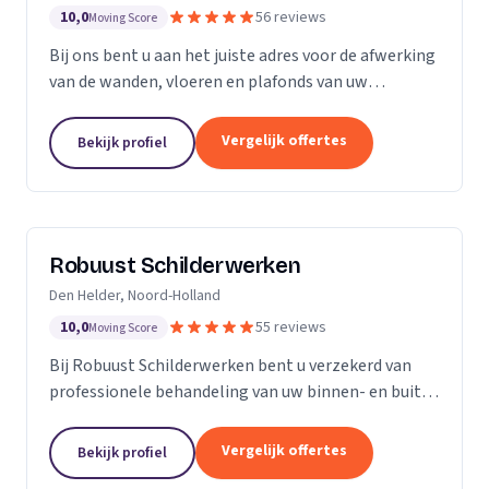
10,0
56 reviews
Moving Score
Bij ons bent u aan het juiste adres voor de afwerking
van de wanden, vloeren en plafonds van uw
droomhuis! Al het werk hebben we in eigen beheer,
met ons team pakken we dan ook de klus vakkundig
Vergelijk offertes
Bekijk profiel
aan...
Robuust Schilderwerken
Den Helder, Noord-Holland
10,0
55 reviews
Moving Score
Bij Robuust Schilderwerken bent u verzekerd van
professionele behandeling van uw binnen- en buiten
schilderwerk. Zowel huizen in monumentale staat
als nieuwbouwwoningen, en alles daar tussen in.
Vergelijk offertes
Bekijk profiel
Bij...