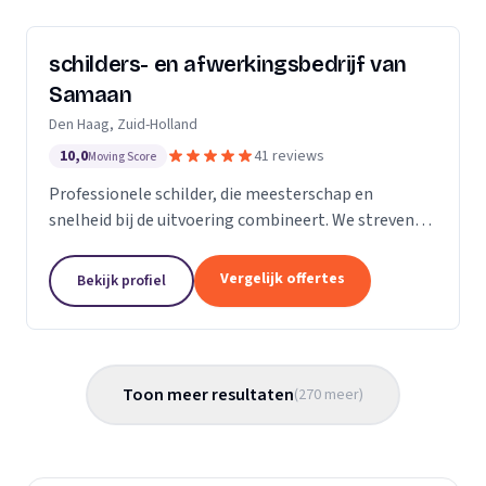
schilders- en afwerkingsbedrijf van
Samaan
Den Haag, Zuid-Holland
10,0
41 reviews
Moving Score
Professionele schilder, die meesterschap en
snelheid bij de uitvoering combineert. We streven
ernaar diensten te leveren met een hoge
flexibiliteit, onderscheidende kwaliteit en
Vergelijk offertes
Bekijk profiel
concurrerende...
Toon meer resultaten
(
270
meer
)