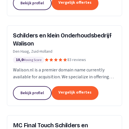
Of u nu in Amsterdam, Harderwijk, Amersfoort of
Vergelijk offertes
Bekijk profiel
elders...
Schilders en klein Onderhoudsbedrijf
Walison
Den Haag, Zuid-Holland
10,0
83 reviews
Moving Score
Walison.nl is a premier domain name currently
available for acquisition. We specialize in offering
high-value domain names that have the potential
to significantly enhance your digital presence. Our...
Vergelijk offertes
Bekijk profiel
MC Final Touch Schilders en