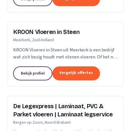
verdient daarom...
KROON Vloeren in Steen
Meerkerk, Zuid-Holland
KROON Vloeren in Steen uit Meerkerk is een bedrijf
wat zich bezig houdt met stenen vloeren. Of het nu
gaat om advisering, levering, plaatsing door ervaren
tegelzetters, vloerverwarming, onderhoud,...
Vergelijk offertes
Bekijk profiel
De Legexpress | Laminaat, PVC &
Parket vloeren | Laminaat legservice
Bergen op Zoom, Noord-Brabant