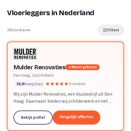
Vloerleggers in Nederland
300 bedrijven
Filters
Mulder Renovaties
Meest gekozen
Den Haag, Zuid-Holland
10,0
9 reviews
Moving Score
Wij zijn Mulder Renovaties, een klusbedrijf uit Den
Haag. Daarnaast bieden wij schilderwerk en het
leggen van vloeren aan.
Vergelijk offertes
Bekijk profiel