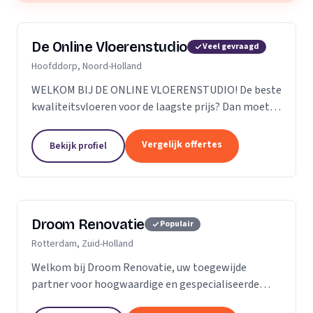
De Online Vloerenstudio
Veel gevraagd
Hoofddorp, Noord-Holland
WELKOM BIJ DE ONLINE VLOERENSTUDIO! De beste
kwaliteitsvloeren voor de laagste prijs? Dan moet u
bij de Online Vloerenstudio zijn. U kunt diverse
soorten parketvloeren en laminaat online
Vergelijk offertes
Bekijk profiel
bestellen...
Droom Renovatie
Populair
Rotterdam, Zuid-Holland
Welkom bij Droom Renovatie, uw toegewijde
partner voor hoogwaardige en gespecialiseerde
kluswerkzaamheden. Wij begrijpen dat uw huis meer