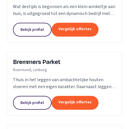
Wat destijds is begonnen als een klein winkeltje aan
huis, is uitgegroeid tot een dynamisch bedrijf met
een ruime showroom om de hedendaagse stijlen en
mogelijkheden op het gebied van parket, kurk en...
Vergelijk offertes
Bekijk profiel
Bremmers Parket
Roermond, Limburg
Thuis in het leggen van ambachtelijke houten
vloeren met een eigen karakter. Daarnaast leggen
wij ook verouderde vloeren, lamelparket, diverse
soorten laminaat en PVC vloeren. Heeft u al een...
Vergelijk offertes
Bekijk profiel