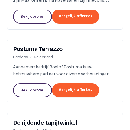
zijn Maarten en Erna Hazelaar en zijn met ons
familiebedrijf al jaren bij Parketmeester
aangesloten, omdat deze organisatie staat voor
Vergelijk offertes
Bekijk profiel
zelfstandige...
Postuma Terrazzo
Harderwijk, Gelderland
Aannemersbedrijf Roelof Postuma is uw
betrouwbare partner voor diverse verbouwingen en
timmerwerken in en rond uw huis. Of het nu gaat
om het verbouwen van badkamers, het plaatsen van
Vergelijk offertes
Bekijk profiel
dakkapellen,...
De rijdende tapijtwinkel