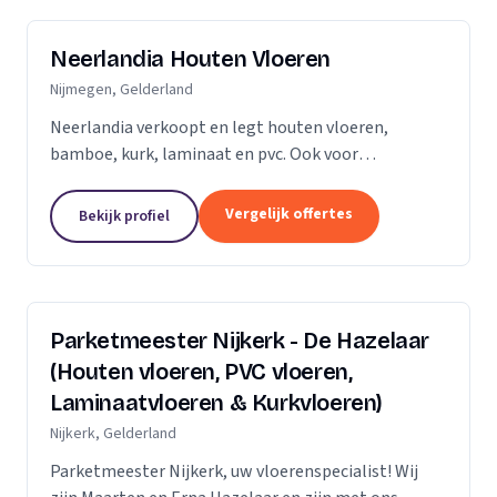
Neerlandia Houten Vloeren
Nijmegen, Gelderland
Neerlandia verkoopt en legt houten vloeren,
bamboe, kurk, laminaat en pvc. Ook voor
onderhoud, schuren, renovatie en trapbekleding
kunt u bij ons terecht! Neerlandia is een
Vergelijk offertes
Bekijk profiel
familiebedrijf in Nijmegen...
Parketmeester Nijkerk - De Hazelaar
(Houten vloeren, PVC vloeren,
Laminaatvloeren & Kurkvloeren)
Nijkerk, Gelderland
Parketmeester Nijkerk, uw vloerenspecialist! Wij