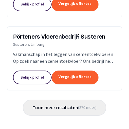
Vergelijk offertes
Bekijk profiel
Pörteners Vloerenbedrijf Susteren
Susteren, Limburg
Vakmanschap in het leggen van cementdekvloeren
Op zoek naar een cementdekvloer? Ons bedrijf heeft
op het gebied van cementdekvloeren, ruim 70 jaar
ervaring wat betreft woningbouw en utiliteitsbouw.
Vergelijk offertes
Bekijk profiel
Toon meer resultaten
(
270
meer
)