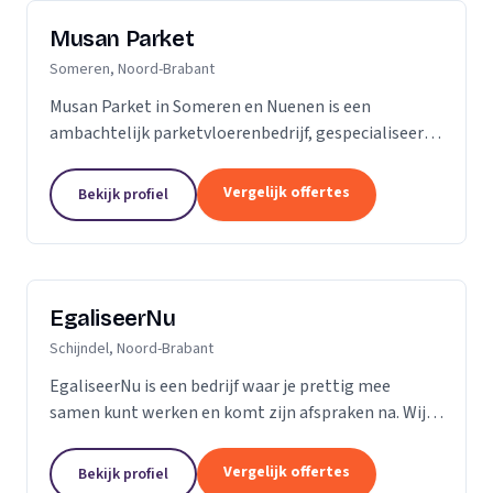
Musan Parket
Someren, Noord-Brabant
Musan Parket in Someren en Nuenen is een
ambachtelijk parketvloerenbedrijf, gespecialiseerd
in het verwerken van traditionele parketvloeren en
het adres bij uitstek voor de renovatie van
Vergelijk offertes
Bekijk profiel
bestaande...
EgaliseerNu
Schijndel, Noord-Brabant
EgaliseerNu is een bedrijf waar je prettig mee
samen kunt werken en komt zijn afspraken na. Wij
zijn pas tevreden als de vloer er strak en netjes
uitziet.
Vergelijk offertes
Bekijk profiel