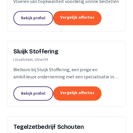
Vloeren van topkwaliteit voordelig online bestellen
Vergelijk offertes
Bekijk profiel
Sluijk Stoffering
IJsselstein, Utrecht
Welkom bij Sluijk Stoffering, een jonge en
ambitieuze onderneming met een specialisatie in
vloer- en trapbekleding en raamdecoratie. Met trots
kunnen we zeggen dat we al 20 jaar onze expertise...
Vergelijk offertes
Bekijk profiel
Tegelzetbedrijf Schouten