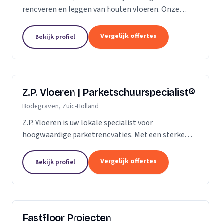
renoveren en leggen van houten vloeren. Onze
klanten vertrouwen ons op de kwaliteit die wij al
jaren leveren. Of het gaat om een nieuwe vloer of
Vergelijk offertes
Bekijk profiel
een...
Z.P. Vloeren | Parketschuurspecialist®
Bodegraven, Zuid-Holland
Z.P. Vloeren is uw lokale specialist voor
hoogwaardige parketrenovaties. Met een sterke
aanwezigheid in de regio's Zoetermeer, Alphen aan
den Rijn en Gouda, bieden we onze diensten aan
Vergelijk offertes
Bekijk profiel
zowel...
Fastfloor Projecten