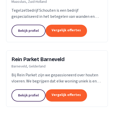
Maassluis, Zuid-Holland
Tegelzetbedrijf Schouten is een bedrijf
gespecialiseerd in het betegelen van wanden en
vloeren. Wij voeren opdrachten uit voor zowel
bedrijven als particulieren. Nieuwbouw- of
Vergelijk offertes
Bekijk profiel
renovatieprojecten,...
Rein Parket Barneveld
Barneveld, Gelderland
Bij Rein Parket zijn we gepassioneerd over houten
vloeren. We begrijpen dat elke woning uniek is en
streven ernaar om de perfecte vloer te leveren die
past bij uw stijl en behoeften. Of u nu op zoek...
Vergelijk offertes
Bekijk profiel