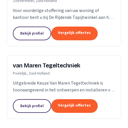
Zoetermeer, Zuid-Holland
Voor voordelige stoffering van uw woning of
kantoor bent u bij De Rijdende Tapijtwinkel aan het
juiste adres. Wij bezoeken u op uw locatie of bij u
thuis met ons uitgebreide 'up to date' collectie...
Vergelijk offertes
Bekijk profiel
van Maren Tegeltechniek
Poeldijk, Zuid-Holland
Uitgebreide Keuze Van Maren Tegeltechniek is
toonaangevend in het ontwerpen en installeren van
schitterende badkamers, toiletten en keukens voor
een aantrekkelijke prijs. Bij ons treft u een...
Vergelijk offertes
Bekijk profiel