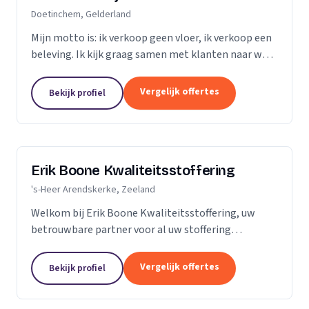
Doetinchem, Gelderland
Mijn motto is: ik verkoop geen vloer, ik verkoop een
beleving. Ik kijk graag samen met klanten naar wat
het beste bij hen en hun ruimte past. Zij praten, ik
luister. Niet de stalen of onze showroom,...
Vergelijk offertes
Bekijk profiel
Erik Boone Kwaliteitsstoffering
's-Heer Arendskerke, Zeeland
Welkom bij Erik Boone Kwaliteitsstoffering, uw
betrouwbare partner voor al uw stoffering
behoeften. Als zelfstandige onderneming zijn we
gespecialiseerd in de stoffering van vloeren en alle
Vergelijk offertes
Bekijk profiel
soorten...