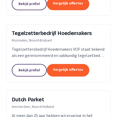
is dan slechts een plek; het is een weerspiegeling
Vergelijk offertes
Bekijk profiel
van uw...
Tegelzetterbedrijf Hoedemakers
Rosmalen, Noord-Brabant
Tegelzettersbedrijf Hoedemakers VOF staat bekend
als een gerenommeerd en vakkundig tegelzetbedrijf
op het gebied van alle keramische wand- en
vloertegels en diverse soorten natuursteen. Grotere
Vergelijk offertes
Bekijk profiel
of...
Dutch Parket
Amsterdam, Noord-Holland
Al meer dan 25 jaar hebben wij ervaring in het