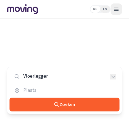
NL
EN
Home
/
Nederland
/
Vloerleggers
Alle vloerleggers in Nederland
Vergelijk de beste vloerleggers in heel Nederland.
Zoeken