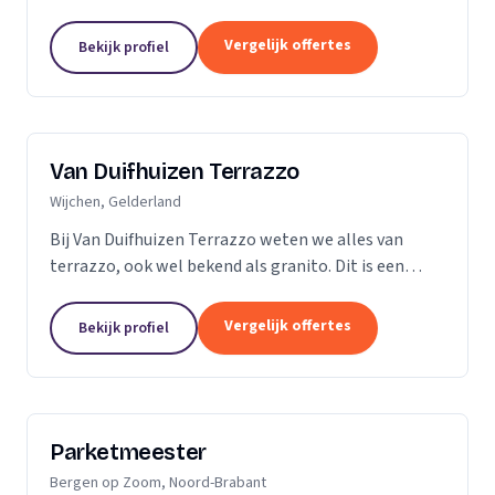
vader en al snel ging ik mee de vloer op. Dit is dan
ook de reden dat ik besloot zelf...
Vergelijk offertes
Bekijk profiel
Van Duifhuizen Terrazzo
Wijchen, Gelderland
Bij Van Duifhuizen Terrazzo weten we alles van
terrazzo, ook wel bekend als granito. Dit is een
mengsel van cement en gebroken marmer. Terrazzo
is in principe te produceren in elke vorm....
Vergelijk offertes
Bekijk profiel
Parketmeester
Bergen op Zoom, Noord-Brabant