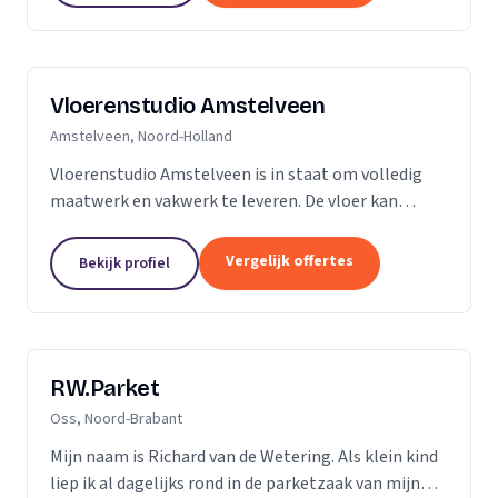
Vloerenstudio Amstelveen
Amstelveen, Noord-Holland
Vloerenstudio Amstelveen is in staat om volledig
maatwerk en vakwerk te leveren. De vloer kan
geheel naar uw wens gemaakt worden als het gaat
om type materiaal, kleur, afmeting of uitstraling.
Vergelijk offertes
Bekijk profiel
Geen...
RW.Parket
Oss, Noord-Brabant
Mijn naam is Richard van de Wetering. Als klein kind
liep ik al dagelijks rond in de parketzaak van mijn