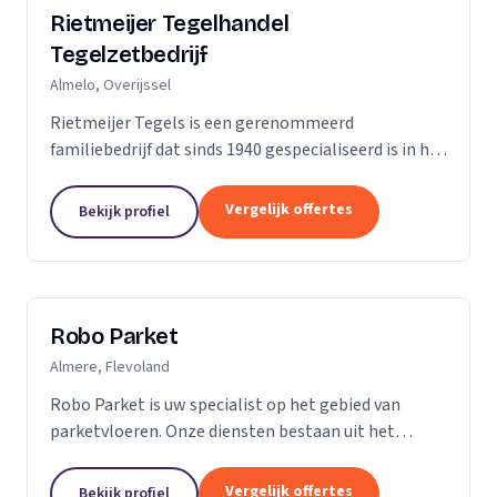
Rietmeijer Tegelhandel
Tegelzetbedrijf
Almelo, Overijssel
Rietmeijer Tegels is een gerenommeerd
familiebedrijf dat sinds 1940 gespecialiseerd is in het
leveren en aanbrengen van allerlei soorten tegels.
Met een rijke geschiedenis en een passie voor...
Vergelijk offertes
Bekijk profiel
Robo Parket
Almere, Flevoland
Robo Parket is uw specialist op het gebied van
parketvloeren. Onze diensten bestaan uit het
leggen, onderhouden en repareren van
parketvloeren. Voor ons is elke parketvloer uniek en
Vergelijk offertes
Bekijk profiel