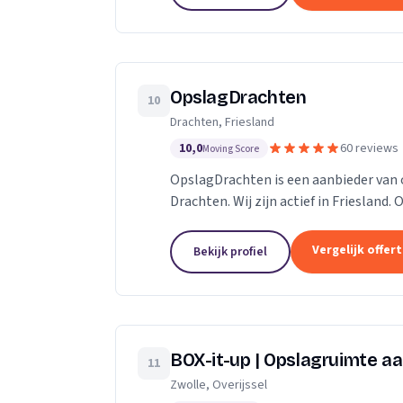
OpslagDrachten
10
Drachten, Friesland
10,0
60 reviews
Moving Score
OpslagDrachten is een aanbieder van 
Drachten. Wij zijn actief in Friesland.
een 5.
Vergelijk offer
Bekijk profiel
BOX-it-up | Opslagruimte aa
11
Zwolle, Overijssel