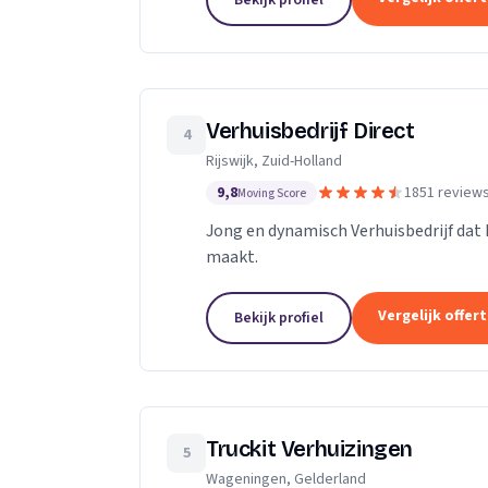
Bekijk profiel
Verhuisbedrijf Direct
4
Rijswijk, Zuid-Holland
9,8
1851 review
Moving Score
Jong en dynamisch Verhuisbedrijf dat 
maakt.
Vergelijk offer
Bekijk profiel
Truckit Verhuizingen
5
Wageningen, Gelderland