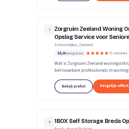
Zorgruim Zeeland Woning O
7
Opslag Service voor Senio
Scharendijke, Zeeland
10,0
71 reviews
Moving Score
Wat is Zorgruim Zeeland woningontru
betrouwbare professionals in wonin
verhuizingen.” Onze Kwaliteit is nameli
Vergelijk offer
Bekijk profiel
1BOX Self Storage Breda O
8