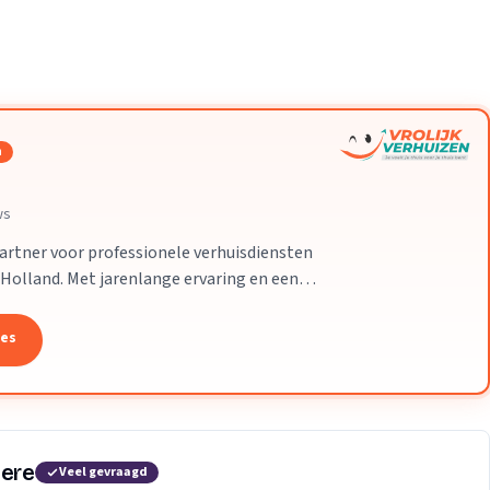
Verhuisvolume berekenen
d
enen
Energie vergelijken
n
ws
partner voor professionele verhuisdiensten
-Holland. Met jarenlange ervaring en een
 uw verhuizing soepel en zorgeloos
tes
mere
Veel gevraagd