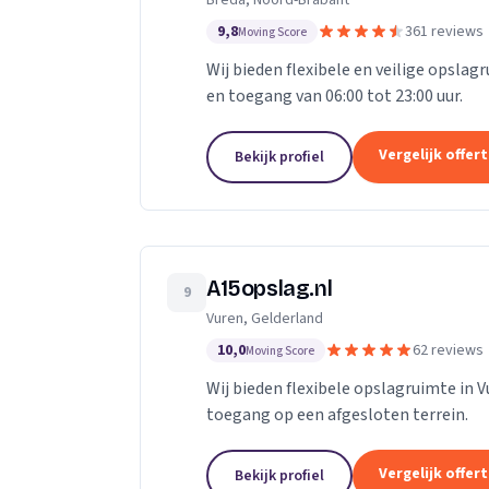
Breda, Noord-Brabant
9,8
361 reviews
Moving Score
Wij bieden flexibele en veilige opslag
en toegang van 06:00 tot 23:00 uur.
Vergelijk offer
Bekijk profiel
A15opslag.nl
9
Vuren, Gelderland
10,0
62 reviews
Moving Score
Wij bieden flexibele opslagruimte in 
toegang op een afgesloten terrein.
Vergelijk offer
Bekijk profiel