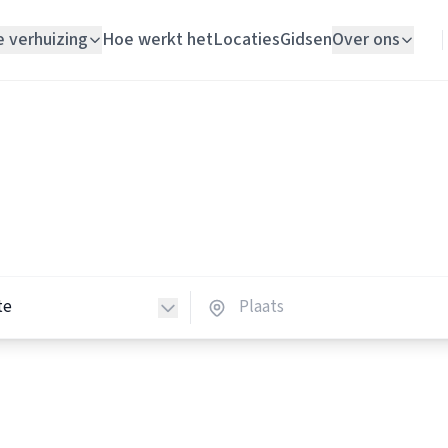
e verhuizing
Hoe werkt het
Locaties
Gidsen
Over ons
Verhuislift
Opslagruimtes
Woningontruiming
lagruimtes in Nederland
Schildersbedrijf
opslagruimtes in heel Nederland.
Vloerlegger
Elektricien