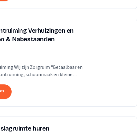
ntruiming Verhuizingen en
ren & Nabestaanden
iming Wij zijn Zorgruim "Betaalbaar en
gontruiming, schoonmaak en kleine
jk zo ongelofelijk...
tes
pslagruimte huren