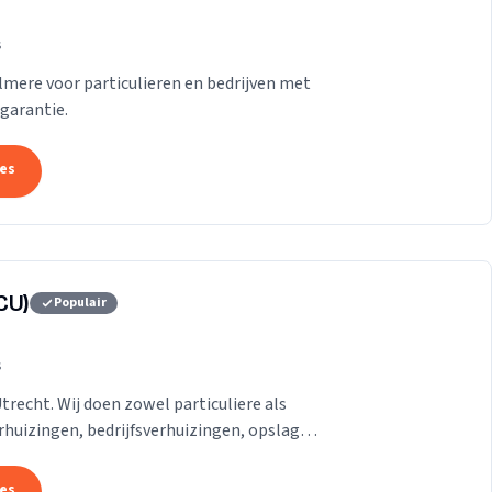
s
Almere voor particulieren en bedrijven met
garantie.
tes
CU)
Populair
s
Utrecht. Wij doen zowel particuliere als
erhuizingen, bedrijfsverhuizingen, opslag
.
tes