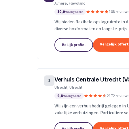
Almere, Flevoland
10,0
108 review
Moving Score
Wij bieden flexibele opslagruimte in 
diverse boxformaten en laagste-prijs-
Vergelijk offer
Bekijk profiel
Verhuis Centrale Utrecht (V
3
Utrecht, Utrecht
9,8
2172 review
Moving Score
Wij zijn een verhuisbedrijf gelegen in 
zakelijke verhuizingen. Particuliere v
van inboedel, de- en montageservice,..
Vergelijk offer