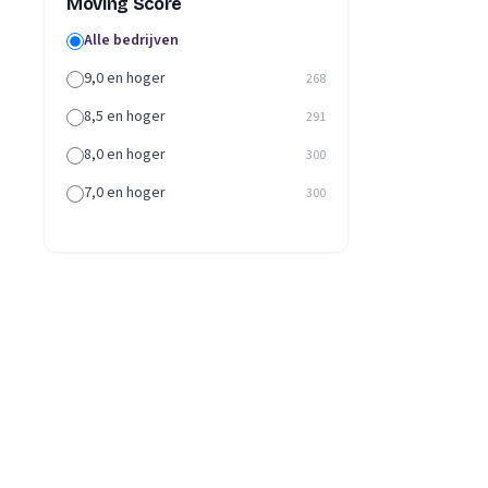
Moving Score
Alle bedrijven
9,0 en hoger
268
8,5 en hoger
291
8,0 en hoger
300
7,0 en hoger
300