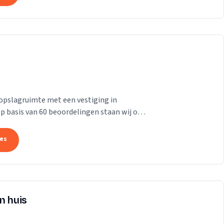
opslagruimte met een vestiging in
 Op basis van 60 beoordelingen staan wij op
tes
n huis