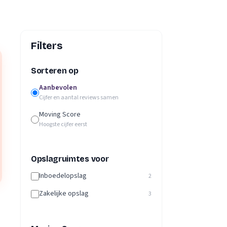
Filters
Sorteren op
Aanbevolen
Cijfer en aantal reviews samen
Moving Score
Hoogste cijfer eerst
Opslagruimtes voor
Inboedelopslag
2
Zakelijke opslag
3