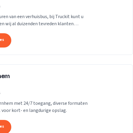
s
ren van een verhuisbus, bij Truckit kunt u
en wij al duizenden tevreden klanten
tes
nhem
s
 Arnhem met 24/7 toegang, diverse formaten
l voor kort- en langdurige opslag.
tes