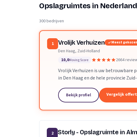
Verhuisplanner
Opslagruimtes in Nederlan
Verhuisdozen berek
300 bedrijven
Vrolijk Verhuizen
Meest gekoze
1
Den Haag, Zuid-Holland
10,0
2664 revie
Moving Score
Vrolijk Verhuizen is uw betrouwbare 
in Den Haag en de hele provincie Zuid
toegewijd team zorgen wij ervoor dat
verloopt.
Vergelijk offer
Bekijk profiel
Storly - Opslagruimte in Al
2