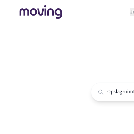
J
REGELEN
Verhuisbedrijf
Home
/
Nederland
/
Opslagruimte
Alle ops
INRICHTEN
Schoonmaakbedrijf
Vergelijk de beste 
Klusjesman
Loodgieter
Slotenmaker
TOOLS BIJ VERHUIZEN