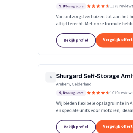
9,8
1178 review
Moving Score
Van ontzorgd verhuizen tot aan het hu
altijd terecht. Met onze formule hebb
geholpen door heel Nederland.
Vergelijk offer
Bekijk profiel
Shurgard Self-Storage Ar
6
Arnhem, Gelderland
9,8
1010 review
Moving Score
Wij bieden flexibele opslagruimte in
en speciale units voor motoren, ideaa
Vergelijk offer
Bekijk profiel