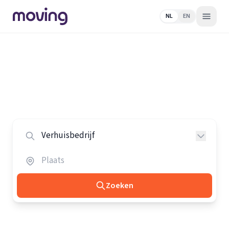
NL
EN
Home
/
Nederland
/
Verhuisbedrijven
Alle verhuisbedrijven in Nederland
Vergelijk de beste verhuisbedrijven in heel Nederland.
Zoeken