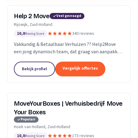
Help 2 Move
Veel gevraagd
Rijswijk, Zuid-Holland
10,0
340 reviews
Moving Score
Vakkundig & Betaalbaar Verhuizen ?? Help2Move
een jong dynamisch team, dat graag van aanpakken
weet. Benieuwd wat uw verhuizing gaat kosten ?
Vraag naar de mogelijkheden.
Vergelijk offertes
Bekijk profiel
MoveYourBoxes | Verhuisbedrijf Move
Your Boxes
Populair
Hoek van Holland, Zuid-Holland
10,0
173 reviews
Moving Score