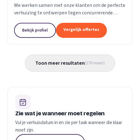
We werken samen met onze klanten om de perfecte
verhuizing te ontwerpen tegen concurrerende
prijzen en met de beste verhuismaterialen. We
weten dat verhuizen een stressvol proces kan zijn.
Vergelijk offertes
Bekijk profiel
Daarom...
Toon meer resultaten
(
270
meer
)
Zie wat je wanneer moet regelen
Vul je verhuisdatum in en zie per taak wanneer die klaar
moet zijn.