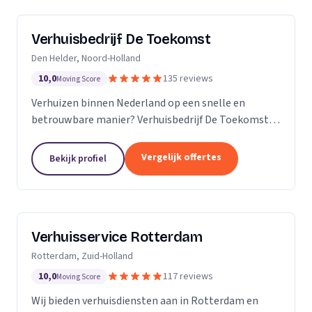
Verhuisbedrijf De Toekomst
Den Helder, Noord-Holland
10,0
135 reviews
Moving Score
Verhuizen binnen Nederland op een snelle en
betrouwbare manier? Verhuisbedrijf De Toekomst
zorgt ervoor dat uw spullen op veilige wijze verhuisd
worden naar de nieuwe locatie. En dat 24/7! Want of
Vergelijk offertes
Bekijk profiel
u...
Verhuisservice Rotterdam
Rotterdam, Zuid-Holland
10,0
117 reviews
Moving Score
Wij bieden verhuisdiensten aan in Rotterdam en