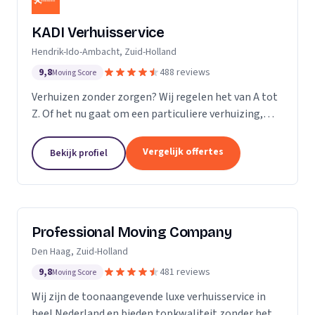
KADI Verhuisservice
Hendrik-Ido-Ambacht, Zuid-Holland
9,8
488 reviews
Moving Score
Verhuizen zonder zorgen? Wij regelen het van A tot
Z. Of het nu gaat om een particuliere verhuizing,
zakelijke verhuisopdracht of ontruiming: wij werken
snel, zorgvuldig en betrouwbaar. Van inpakken en
Vergelijk offertes
Bekijk profiel
monteren tot transport en tijdelijke opslag — u
kunt op ons rekenen. Met onze professionele
aanpak en uitstekende klantbeoordelingen zorgen
wij voor een soepele verhuizing zonder stress.
Professional Moving Company
Den Haag, Zuid-Holland
9,8
481 reviews
Moving Score
Wij zijn de toonaangevende luxe verhuisservice in
heel Nederland en bieden topkwaliteit zonder het