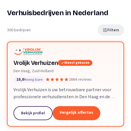
Verhuisbedrijven in Nederland
300 bedrijven
Filters
Vrolijk Verhuizen
Meest gekozen
Den Haag, Zuid-Holland
10,0
2664 reviews
Moving Score
Vrolijk Verhuizen is uw betrouwbare partner voor
professionele verhuisdiensten in Den Haag en de
hele provincie Zuid-Holland. Met jarenlange
ervaring en een toegewijd team zorgen wij ervoor
Vergelijk offertes
Bekijk profiel
dat uw verhuizing soepel en zorgeloos verloopt.