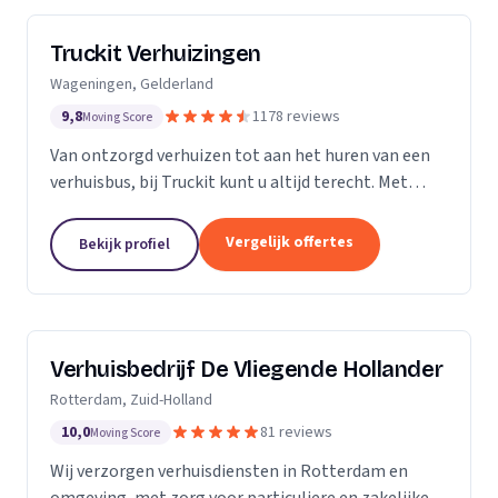
Truckit Verhuizingen
Wageningen, Gelderland
9,8
1178 reviews
Moving Score
Van ontzorgd verhuizen tot aan het huren van een
verhuisbus, bij Truckit kunt u altijd terecht. Met
onze formule hebben wij al duizenden tevreden
klanten geholpen door heel Nederland.
Vergelijk offertes
Bekijk profiel
Verhuisbedrijf De Vliegende Hollander
Rotterdam, Zuid-Holland
10,0
81 reviews
Moving Score
Wij verzorgen verhuisdiensten in Rotterdam en
omgeving, met zorg voor particuliere en zakelijke