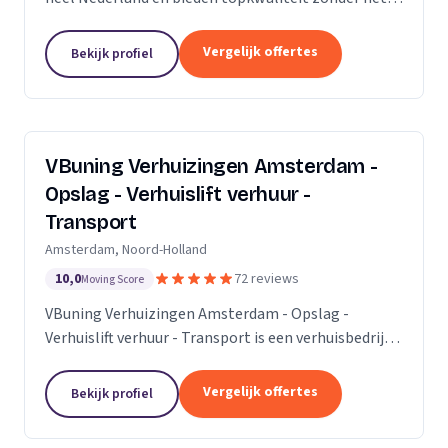
premium prijskaartje. Onze missie is om het
verhuisproces te transformeren in een naadloze en...
Vergelijk offertes
Bekijk profiel
VBuning Verhuizingen Amsterdam -
Opslag - Verhuislift verhuur -
Transport
Amsterdam, Noord-Holland
10,0
72 reviews
Moving Score
VBuning Verhuizingen Amsterdam - Opslag -
Verhuislift verhuur - Transport is een verhuisbedrijf
met een vestiging in Amsterdam.
Vergelijk offertes
Bekijk profiel