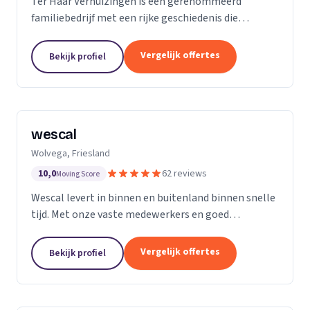
Ter Haar Verhuizingen is een gerenommeerd
familiebedrijf met een rijke geschiedenis die
teruggaat tot vier generaties. Wij zijn
gespecialiseerd in het bieden van naadloze en
Vergelijk offertes
Bekijk profiel
zorgeloze verhuisdiensten...
wescal
Wolvega, Friesland
10,0
62 reviews
Moving Score
Wescal levert in binnen en buitenland binnen snelle
tijd. Met onze vaste medewerkers en goed
wagenpark rijden wij naar onze klanten. Wij komen
na wat we beloven. Door goede
Vergelijk offertes
Bekijk profiel
kwaliteitsvoertuigen te...