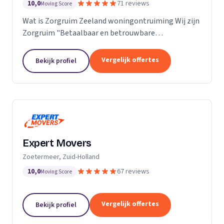
10,0
71 reviews
Moving Score
Wat is Zorgruim Zeeland woningontruiming Wij zijn
Zorgruim "Betaalbaar en betrouwbare
professionals in woningontruiming, schoonmaak en
kleine verhuizingen.” Onze Kwaliteit is namelijk zo
Vergelijk offertes
Bekijk profiel
ongelofelijk...
Expert Movers
Zoetermeer, Zuid-Holland
10,0
67 reviews
Moving Score
Vergelijk offertes
Bekijk profiel