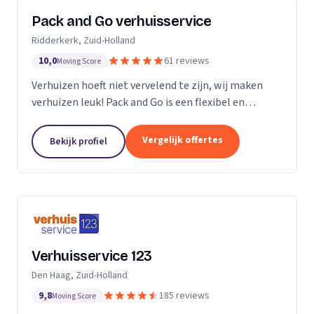
Pack and Go verhuisservice
Ridderkerk, Zuid-Holland
10,0
61 reviews
Moving Score
Verhuizen hoeft niet vervelend te zijn, wij maken
verhuizen leuk! Pack and Go is een flexibel en
servicegericht familiebedrijf waar u terecht kan voor
al uw verhuizingen. Met ons team van...
Vergelijk offertes
Bekijk profiel
Verhuisservice 123
Den Haag, Zuid-Holland
9,8
185 reviews
Moving Score