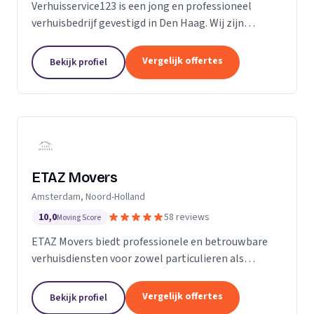
Verhuisservice123 is een jong en professioneel
verhuisbedrijf gevestigd in Den Haag. Wij zijn
gespecialiseerd in particuliere verhuizingen en
bieden een complete en zorgeloze verhuisservice.
Vergelijk offertes
Bekijk profiel
Met een ervaren team werken wij efficiënt,
zorgvuldig en tegen transparante uurtarieven.
Klanttevredenheid, duidelijke communicatie en
betrouwbaarheid staan bij ons centraal.
ETAZ Movers
Amsterdam, Noord-Holland
10,0
58 reviews
Moving Score
ETAZ Movers biedt professionele en betrouwbare
verhuisdiensten voor zowel particulieren als
bedrijven. Wij combineren ervaring met een
persoonlijke aanpak, zodat elke verhuizing efficiënt
Vergelijk offertes
Bekijk profiel
en zonder stress verloopt. Ons team werkt