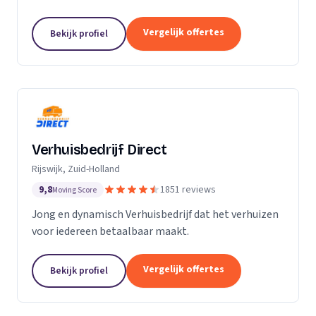
Particuliere verhuizingen, bedrijfsverhuizingen,
opslag van inboedel, de- en montageservice,...
Vergelijk offertes
Bekijk profiel
Verhuisbedrijf Direct
Rijswijk, Zuid-Holland
9,8
1851 reviews
Moving Score
Jong en dynamisch Verhuisbedrijf dat het verhuizen
voor iedereen betaalbaar maakt.
Vergelijk offertes
Bekijk profiel