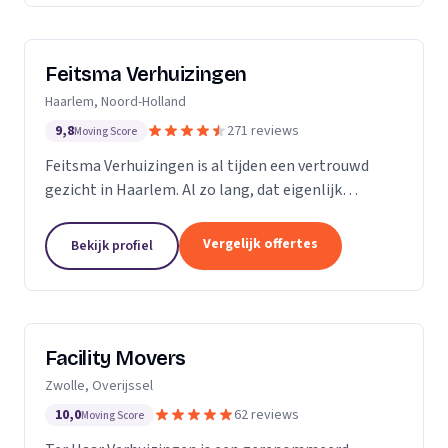
Feitsma Verhuizingen
Haarlem, Noord-Holland
9,8
271 reviews
Moving Score
Feitsma Verhuizingen is al tijden een vertrouwd
gezicht in Haarlem. Al zo lang, dat eigenlijk
niemand precies meer weet wanneer opa Feitsma
ooit begonnen is met verhuizen. De eerste
Vergelijk offertes
Bekijk profiel
advertenties van...
Facility Movers
Zwolle, Overijssel
10,0
62 reviews
Moving Score