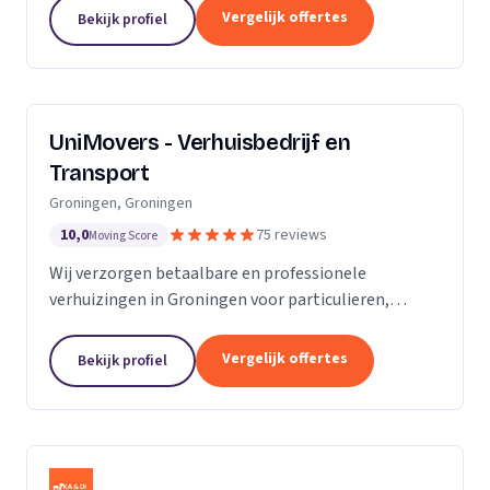
van de KvK. Door de toename van opdrachtgevers
Vergelijk offertes
Bekijk profiel
hebben wij...
UniMovers - Verhuisbedrijf en
Transport
Groningen, Groningen
10,0
75 reviews
Moving Score
Wij verzorgen betaalbare en professionele
verhuizingen in Groningen voor particulieren,
studenten en bedrijven met volledige service.
Vergelijk offertes
Bekijk profiel