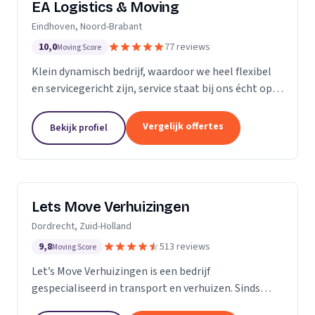
EA Logistics & Moving
Eindhoven, Noord-Brabant
10,0
77 reviews
Moving Score
Klein dynamisch bedrijf, waardoor we heel flexibel
en servicegericht zijn, service staat bij ons écht op
nummer één.
Vergelijk offertes
Bekijk profiel
Lets Move Verhuizingen
Dordrecht, Zuid-Holland
9,8
513 reviews
Moving Score
Let’s Move Verhuizingen is een bedrijf
gespecialiseerd in transport en verhuizen. Sinds
2015 zijn wij geregistreerd in het handelsregister