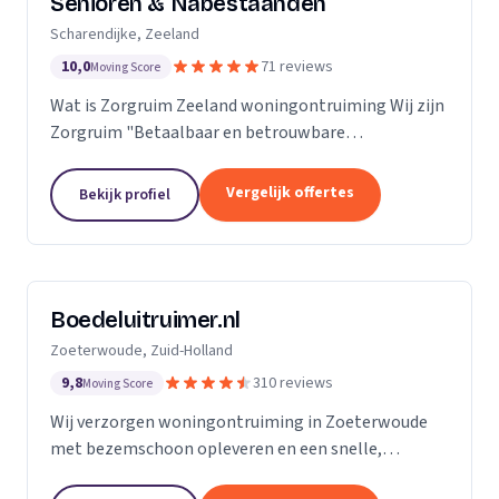
Senioren & Nabestaanden
Scharendijke, Zeeland
10,0
71 reviews
Moving Score
Wat is Zorgruim Zeeland woningontruiming Wij zijn
Zorgruim "Betaalbaar en betrouwbare
professionals in woningontruiming, schoonmaak en
kleine verhuizingen.” Onze Kwaliteit is namelijk zo
Vergelijk offertes
Bekijk profiel
ongelofelijk...
Boedeluitruimer.nl
Zoeterwoude, Zuid-Holland
9,8
310 reviews
Moving Score
Wij verzorgen woningontruiming in Zoeterwoude
met bezemschoon opleveren en een snelle,
milieubewuste aanpak voor particulieren en