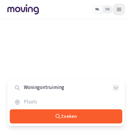
NL
EN
Home
/
Nederland
/
Woningontruimers
Alle woningontruimers in
Nederland
Vergelijk de beste woningontruimers in heel Nederland.
Zoeken