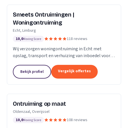
Smeets Ontruimingen |
Woningontruiming
Echt, Limburg
10,0
118 reviews
Moving Score
Wij verzorgen woningontruiming in Echt met
opslag, transport en verhuizing van inboedel voor
particulieren en bedrijven in Limburg en Noord-
Brabant.
Vergelijk offertes
Bekijk profiel
Ontruiming op maat
Oldenzaal, Overijssel
10,0
108 reviews
Moving Score