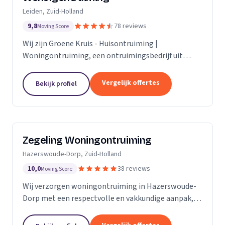
Leiden, Zuid-Holland
9,8
78 reviews
Moving Score
Wij zijn Groene Kruis - Huisontruiming |
Woningontruiming, een ontruimingsbedrijf uit
Leiden. Ons werkgebied is Zuid-Holland.
Vergelijk offertes
Bekijk profiel
Zegeling Woningontruiming
Hazerswoude-Dorp, Zuid-Holland
10,0
38 reviews
Moving Score
Wij verzorgen woningontruiming in Hazerswoude-
Dorp met een respectvolle en vakkundige aanpak,
inclusief zorgkamer- en bedrijfsontruiming.