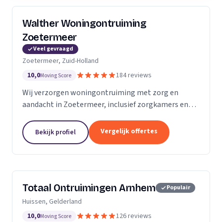
Walther Woningontruiming
Zoetermeer
Veel gevraagd
Zoetermeer, Zuid-Holland
10,0
184 reviews
Moving Score
Wij verzorgen woningontruiming met zorg en
aandacht in Zoetermeer, inclusief zorgkamers en
spoedklussen met oplevergarantie.
Vergelijk offertes
Bekijk profiel
Totaal Ontruimingen Arnhem
Populair
Huissen, Gelderland
10,0
126 reviews
Moving Score