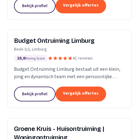
opleveringen. Met onze diensten, die zich
Vergelijk offertes
Bekijk profiel
uitstrekken over Midden- en...
Budget Ontruiming Limburg
Beek (LI), Limburg
10,0
41 reviews
Moving Score
Budget Ontruiming Limburg bestaat uit een klein,
jong en dynamisch team met een persoonlijke
aanpak. Door deze persoonlijke aanpak kunnen wij
de kwaliteit leveren die u uiteraard belangrijk vindt.
Vergelijk offertes
Bekijk profiel
Groene Kruis - Huisontruiming |
Woningontruiming