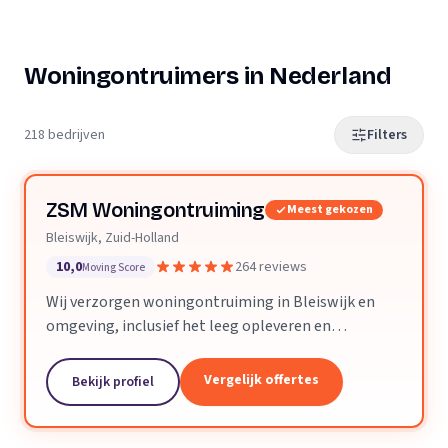
Woningontruimers in Nederland
218 bedrijven
Filters
ZSM Woningontruiming
Meest gekozen
Bleiswijk, Zuid-Holland
10,0
264 reviews
Moving Score
Wij verzorgen woningontruiming in Bleiswijk en
omgeving, inclusief het leeg opleveren en
verwijderen van vloeren en trapbekleding.
Vergelijk offertes
Bekijk profiel