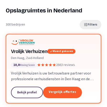
Opslagruimtes in Nederland
300 bedrijven
Filters
Vrolijk Verhuizen
Meest gekozen
Den Haag, Zuid-Holland
10,0
2663 reviews
Moving Score
Vrolijk Verhuizen is uw betrouwbare partner voor
professionele verhuisdiensten in Den Haag en de
hele provincie Zuid-Holland. Met jarenlange
ervaring en een toegewijd team zorgen wij ervoor
Vergelijk offertes
Bekijk profiel
dat uw verhuizing soepel en zorgeloos verloopt.