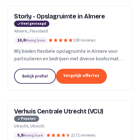
Storly - Opslagruimte in Almere
Veel gevraagd
Almere, Flevoland
10,0
108 reviews
Moving Score
Wij bieden flexibele opslagruimte in Almere voor
particulieren en bedrijven met diverse boxformaten
en laagste-prijs-garantie.
Vergelijk offertes
Bekijk profiel
Verhuis Centrale Utrecht (VCU)
Populair
Utrecht, Utrecht
9,8
2172 reviews
Moving Score