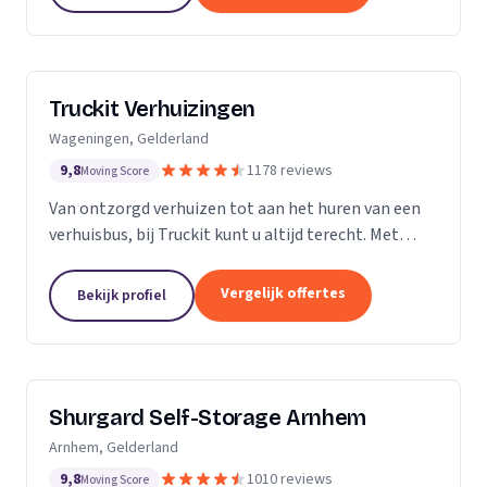
Truckit Verhuizingen
Wageningen, Gelderland
9,8
1178 reviews
Moving Score
Van ontzorgd verhuizen tot aan het huren van een
verhuisbus, bij Truckit kunt u altijd terecht. Met
onze formule hebben wij al duizenden tevreden
klanten geholpen door heel Nederland.
Vergelijk offertes
Bekijk profiel
Shurgard Self-Storage Arnhem
Arnhem, Gelderland
9,8
1010 reviews
Moving Score