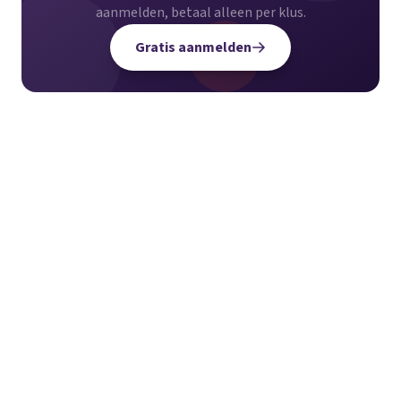
aanmelden, betaal alleen per klus.
Gratis aanmelden