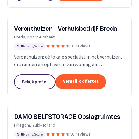
Veronthuizen - Verhuisbedrijf Breda
Breda, Noord-Brabant
9,8
95 reviews
Moving Score
Veronthuizen; dé lokale specialist in het verhuizen,
ontruimen en opleveren van woning en
bedrijfspanden. Alles geregeld bij één betrouwbare
partner. Klanttevredenheid en een zorgeloze service
Vergelijk offertes
Bekijk profiel
staat...
DAMO SELFSTORAGE Opslagruimtes
Hillegom, Zuid-Holland
9,8
95 reviews
Moving Score