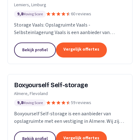
Lemiers, Limburg
9,8
60 reviews
Moving Score
Storage Vaals: Opslagruimte Vaals -
Selbsteinlagerung Vaals is een aanbieder van
opslagruimte met een vestiging in Lemiers. Wij zijn
actief in Limburg.
Vergelijk offertes
Bekijk profiel
Boxyourself Self-storage
Almere, Flevoland
9,8
59 reviews
Moving Score
Boxyourself Self-storage is een aanbieder van
opslagruimte met een vestiging in Almere. Wij zijn
actief in Flevoland.
Vergelijk offertes
Bekijk profiel