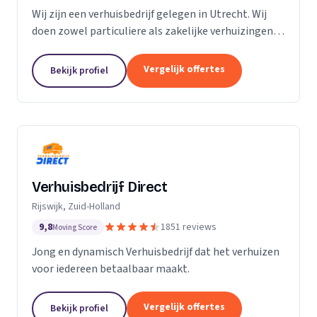
Wij zijn een verhuisbedrijf gelegen in Utrecht. Wij
doen zowel particuliere als zakelijke verhuizingen.
Particuliere verhuizingen, bedrijfsverhuizingen,
opslag van inboedel, de- en montageservice,...
Vergelijk offertes
Bekijk profiel
Verhuisbedrijf Direct
Rijswijk, Zuid-Holland
9,8
1851 reviews
Moving Score
Jong en dynamisch Verhuisbedrijf dat het verhuizen
voor iedereen betaalbaar maakt.
Vergelijk offertes
Bekijk profiel