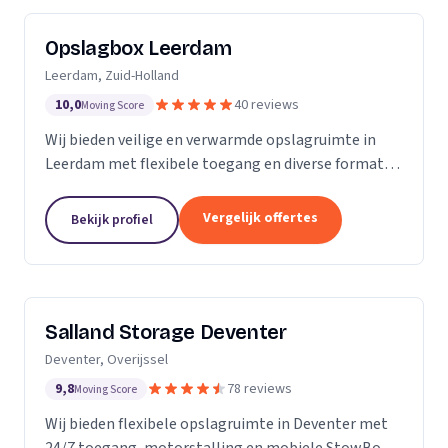
Opslagbox Leerdam
Leerdam, Zuid-Holland
10,0
40 reviews
Moving Score
Wij bieden veilige en verwarmde opslagruimte in
Leerdam met flexibele toegang en diverse formaten
opslagboxen voor particulieren en bedrijven.
Vergelijk offertes
Bekijk profiel
Salland Storage Deventer
Deventer, Overijssel
9,8
78 reviews
Moving Score
Wij bieden flexibele opslagruimte in Deventer met
24/7 toegang, motorstalling en mobiele StowBox