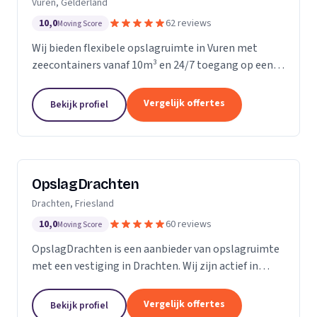
Vuren, Gelderland
10,0
62 reviews
Moving Score
Wij bieden flexibele opslagruimte in Vuren met
zeecontainers vanaf 10m³ en 24/7 toegang op een
afgesloten terrein.
Vergelijk offertes
Bekijk profiel
OpslagDrachten
Drachten, Friesland
10,0
60 reviews
Moving Score
OpslagDrachten is een aanbieder van opslagruimte
met een vestiging in Drachten. Wij zijn actief in
Friesland. Op basis van 60 beoordelingen staan wij
op een 5.
Vergelijk offertes
Bekijk profiel