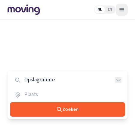
NL
EN
Home
/
Nederland
/
Opslagruimtes
Alle opslagruimtes in Nederland
Vergelijk de beste opslagruimtes in heel Nederland.
Zoeken