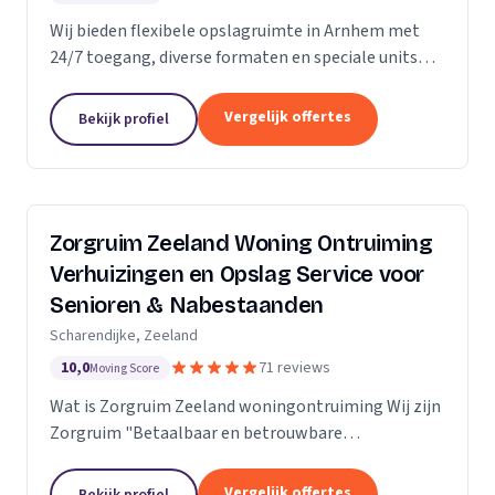
Wij bieden flexibele opslagruimte in Arnhem met
24/7 toegang, diverse formaten en speciale units
voor motoren, ideaal voor kort- en langdurige
opslag.
Vergelijk offertes
Bekijk profiel
Zorgruim Zeeland Woning Ontruiming
Verhuizingen en Opslag Service voor
Senioren & Nabestaanden
Scharendijke, Zeeland
10,0
71 reviews
Moving Score
Wat is Zorgruim Zeeland woningontruiming Wij zijn
Zorgruim "Betaalbaar en betrouwbare
professionals in woningontruiming, schoonmaak en
kleine verhuizingen.” Onze Kwaliteit is namelijk zo
Vergelijk offertes
Bekijk profiel