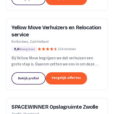
Yellow Move Verhuizers en Relocation
service
Rotterdam, Zuid-Holland
9,6
214 reviews
Moving Score
Bij Yellow Move begrijpen we dat verhuizen een
grote stap is. Daarom zetten we ons in om deze
ervaring zo soepel en stressvrij mogelijk te maken.
Met meer dan 35 jaar ervaring in de
Vergelijk offertes
Bekijk profiel
verhuisindustrie,...
SPACEWINNER Opslagruimte Zwolle
Zwolle, Overijssel