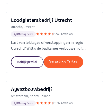
Loodgietersbedrijf Utrecht
Utrecht, Utrecht
9,8
240 reviews
Moving Score
Last van lekkages of verstoppingen in regio
Utrecht? Wilt u de badkamer verbouwen of
tegelwerk plaatsen? Dan staat Loodgietersbedrijf
Utrecht voor u klaar! Bij ons kunt u terecht voor
Vergelijk offertes
Bekijk profiel
oprecht advies,...
Ayvazbouwbedrijf
Amsterdam, Noord-Holland
9,8
192 reviews
Moving Score