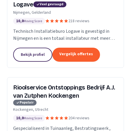
Logave
Veel gevraagd
Nijmegen, Gelderland
10,0
218 reviews
Moving Score
Technisch Installatieburo Logave is gevestigd in
Nijmegen en is een totaal installateur met meer
dan 30 jaar ervaring. Wij leveren alle merken cv- en
cv-combiketels, maar zijn gespecialiseerd in de...
Vergelijk offertes
Bekijk profiel
Rioolservice Ontstoppings Bedrijf A.J.
van Zutphen Kockengen
Populair
Kockengen, Utrecht
10,0
204 reviews
Moving Score
Gespecialiseerd in Tuinaanleg, Bestratingswerk ,