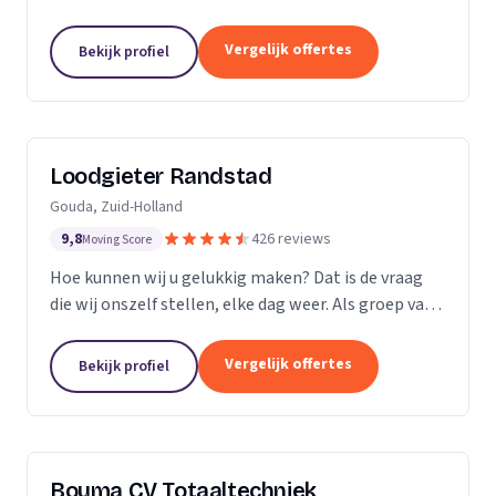
Vergelijk offertes
Bekijk profiel
Loodgieter Randstad
Gouda, Zuid-Holland
9,8
426 reviews
Moving Score
Hoe kunnen wij u gelukkig maken? Dat is de vraag
die wij onszelf stellen, elke dag weer. Als groep van
specialistische vak mensen leveren wij flexibel
maatwerk bij calamiteiten en in de woningbouw.
Vergelijk offertes
Bekijk profiel
Bouma CV Totaaltechniek