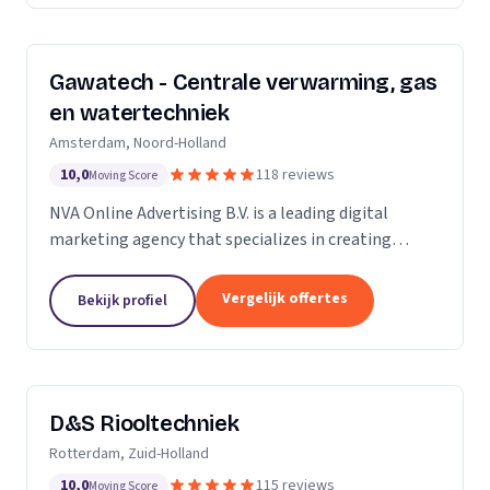
Gawatech - Centrale verwarming, gas
en watertechniek
Amsterdam, Noord-Holland
10,0
118 reviews
Moving Score
NVA Online Advertising B.V. is a leading digital
marketing agency that specializes in creating
impactful online advertising strategies. We are a
team of seasoned professionals who are
Vergelijk offertes
Bekijk profiel
passionate...
D&S Riooltechniek
Rotterdam, Zuid-Holland
10,0
115 reviews
Moving Score