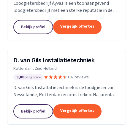
Loodgietersbedrijf Ayvaz is een toonaangevend
loodgietersbedrijf met een sterke reputatie in de
regio. Wij zijn opgericht door ervaren loodgieters
met een passie voor het leveren van hoogwaardige...
Vergelijk offertes
Bekijk profiel
D. van Gils Installatietechniek
Rotterdam, Zuid-Holland
9,8
192 reviews
Moving Score
D. van Gils Installatietechniek is de loodgieter van
Nesselande, Rotterdam en omstreken. Na jarenlang
als loodgieter te werken, besefte ik dat ik meer
wilde en besloot daarom D. van Gils...
Vergelijk offertes
Bekijk profiel