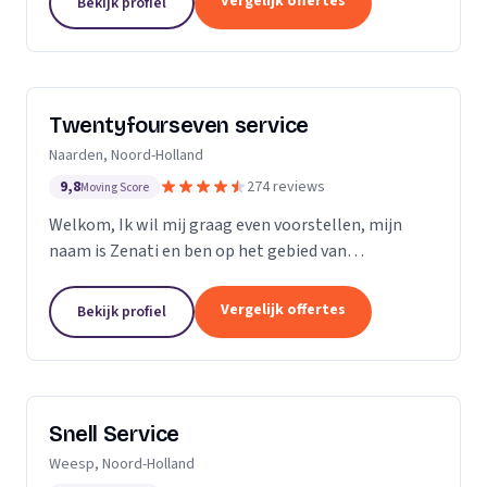
Vergelijk offertes
Bekijk profiel
Twentyfourseven service
Naarden, Noord-Holland
9,8
274 reviews
Moving Score
Welkom, Ik wil mij graag even voorstellen, mijn
naam is Zenati en ben op het gebied van
verstoppingen de aangewezen persoon! Ik heb al
meer dan 10 jaar ervaring, en geen probleem is voor
Vergelijk offertes
Bekijk profiel
mij te...
Snell Service
Weesp, Noord-Holland