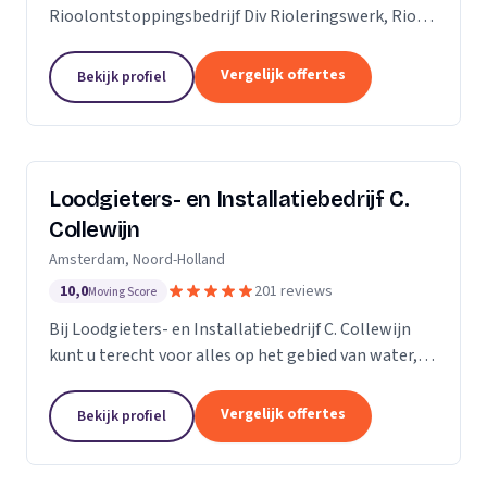
Rioolontstoppingsbedrijf Div Rioleringswerk, Riool
ontstoppen, Riool reparatie, Rioolaanleg, Riool
vervangen. Rioolcamera, Riooldetectie...
Vergelijk offertes
Bekijk profiel
Loodgieters- en Installatiebedrijf C.
Collewijn
Amsterdam, Noord-Holland
10,0
201 reviews
Moving Score
Bij Loodgieters- en Installatiebedrijf C. Collewijn
kunt u terecht voor alles op het gebied van water,
sanitair, riolering, centrale verwarming en dak- &
zinkwerken. Voor vakkundig installeren,...
Vergelijk offertes
Bekijk profiel