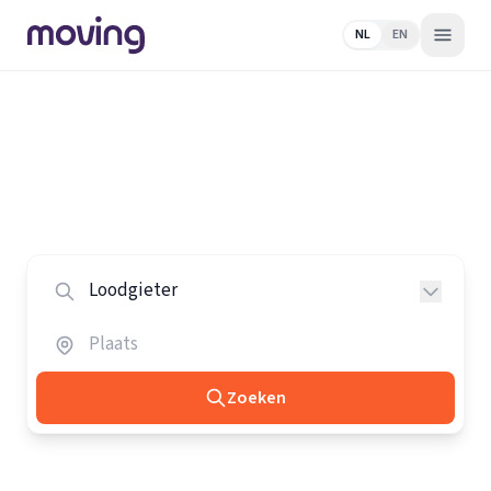
NL
EN
Home
/
Nederland
/
Loodgieters
Alle loodgieters in Nederland
Vergelijk de beste loodgieters in heel Nederland.
Zoeken