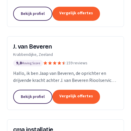
ruim 15 jaar ervaring in alles wat maar met riolering
te maken heeft. Allereerst zijn wij expert in de...
Vergelijk offertes
Bekijk profiel
J. van Beveren
Krabbendijke, Zeeland
9,8
159 reviews
Moving Score
Hallo, ik ben Jaap van Beveren, de oprichter en
drijvende kracht achter J. van Beveren Rioolservice.
Ik ben niet alleen een gedreven ondernemer, maar
ook een gepassioneerde piloot in mijn vrije tijd....
Vergelijk offertes
Bekijk profiel
cma installatie