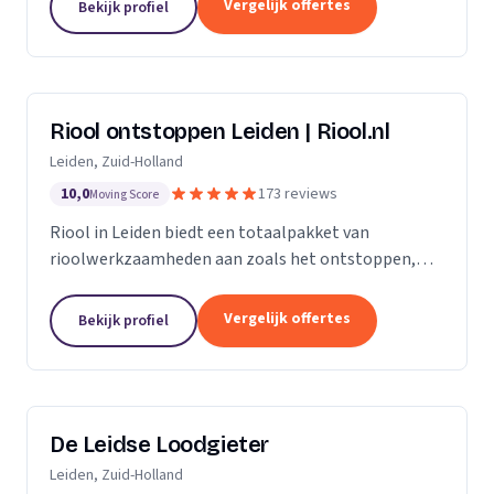
Vergelijk offertes
Bekijk profiel
Riool ontstoppen Leiden | Riool.nl
Leiden, Zuid-Holland
10,0
173 reviews
Moving Score
Riool in Leiden biedt een totaalpakket van
rioolwerkzaamheden aan zoals het ontstoppen,
inspecteren, repareren en reinigen van het riool. Zit
jouw riool verstopt in Leiden, dan gaan onze...
Vergelijk offertes
Bekijk profiel
De Leidse Loodgieter
Leiden, Zuid-Holland