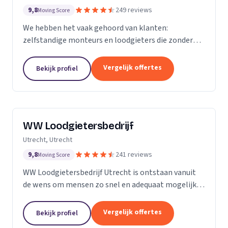
9,8
249 reviews
Moving Score
We hebben het vaak gehoord van klanten:
zelfstandige monteurs en loodgieters die zonder
overleg een toeslag rekenden omdat een
rioolprobleem complexer bleek te zijn dan gedacht.
Vergelijk offertes
Bekijk profiel
Of een rekening van...
WW Loodgietersbedrijf
Utrecht, Utrecht
9,8
241 reviews
Moving Score
WW Loodgietersbedrijf Utrecht is ontstaan vanuit
de wens om mensen zo snel en adequaat mogelijk
te helpen bij lekkages en ontstoppingen. Daarnaast
hebben we onze diensten uitgebreid om ons ook
Vergelijk offertes
Bekijk profiel
bezig...