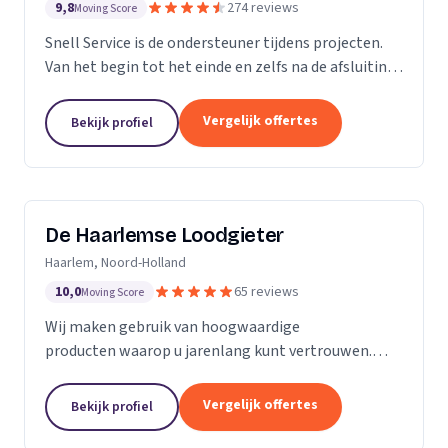
9,8
274 reviews
Moving Score
Snell Service is de ondersteuner tijdens projecten.
Van het begin tot het einde en zelfs na de afsluiting
van een project: we get the job done!
Vergelijk offertes
Bekijk profiel
De Haarlemse Loodgieter
Haarlem, Noord-Holland
10,0
65 reviews
Moving Score
Wij maken gebruik van hoogwaardige
producten waarop u jarenlang kunt vertrouwen.
Onze monteurs zetten hun jarenlange ervaring 24
uur per dag in om u van dienst te zijn. Want uw
Vergelijk offertes
Bekijk profiel
wooncomfort verdient...