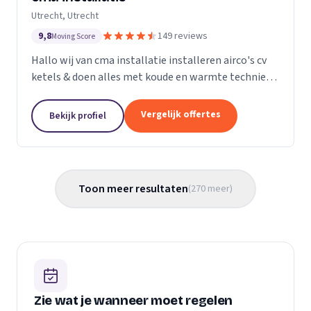
Utrecht, Utrecht
9,8
149 reviews
Moving Score
Hallo wij van cma installatie installeren airco's cv
ketels & doen alles met koude en warmte techniek
gas leidingen verleggen kortom alle loodgieters
werkzaamheden. U kunt gerust een kijkje nemen
Vergelijk offertes
Bekijk profiel
op...
Toon meer resultaten
(
270
meer
)
Zie wat je wanneer moet regelen