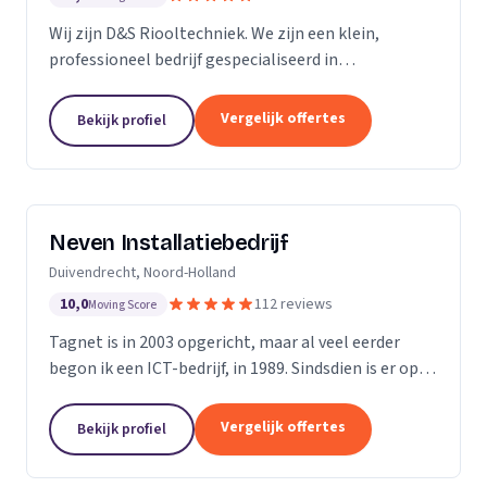
Wij zijn D&S Riooltechniek. We zijn een klein,
professioneel bedrijf gespecialiseerd in
rioolwerkzaamheden. Het is onze passie om onze
klanten zo goed en zo snel mogelijk van dienst te
Vergelijk offertes
Bekijk profiel
kunnen zijn....
Neven Installatiebedrijf
Duivendrecht, Noord-Holland
10,0
112 reviews
Moving Score
Tagnet is in 2003 opgericht, maar al veel eerder
begon ik een ICT-bedrijf, in 1989. Sindsdien is er op
ICT- gebied enorm veel veranderd, dat hoef ik u niet
te vertellen. Wat niet gewijzigd is in al...
Vergelijk offertes
Bekijk profiel