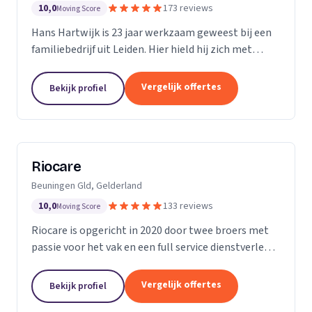
10,0
173 reviews
Moving Score
Hans Hartwijk is 23 jaar werkzaam geweest bij een
familiebedrijf uit Leiden. Hier hield hij zich met
name bezig met de buiten- dienst. Sinds 2014 is hij
verder gegaan als de Leidse Loodgieter. Met de...
Vergelijk offertes
Bekijk profiel
Riocare
Beuningen Gld, Gelderland
10,0
133 reviews
Moving Score
Riocare is opgericht in 2020 door twee broers met
passie voor het vak en een full service dienstverlener
gespecialiseerd in riool- en afwateringstechniek. Wij
leveren diensten op het gebied van...
Vergelijk offertes
Bekijk profiel