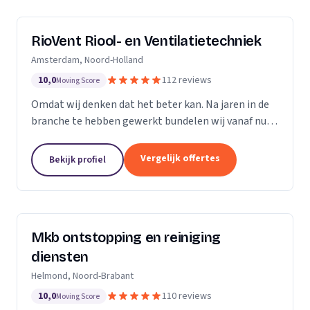
RioVent Riool- en Ventilatietechniek
Amsterdam, Noord-Holland
10,0
112 reviews
Moving Score
Omdat wij denken dat het beter kan. Na jaren in de
branche te hebben gewerkt bundelen wij vanaf nu
onze krachten. Op het gebied van riolering en
ventilatie zijn wij multi-inzetbaar. Wij focussen ons...
Vergelijk offertes
Bekijk profiel
Mkb ontstopping en reiniging
diensten
Helmond, Noord-Brabant
10,0
110 reviews
Moving Score