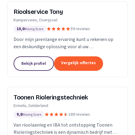
Rioolservice Tony
Kamperveen, Overijssel
10,0
59 reviews
Moving Score
Door mijn jarenlange ervaring kunt u rekenen op
een deskundige oplossing voor al uw
rioolproblemen. U kunt bij mij terecht voor
verstoppingen, vervangen en/of aanpassen van uw
Vergelijk offertes
Bekijk profiel
riolering, maar ook...
Toonen Rioleringstechniek
Ermelo, Gelderland
9,8
169 reviews
Moving Score
Van rioolaanleg en IBA tot ontstopping Toonen
Rioleringstechniek is een dynamisch bedrijf met