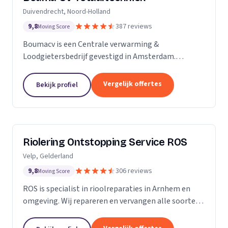
Duivendrecht, Noord-Holland
9,8
387 reviews
Moving Score
Boumacv is een Centrale verwarming &
Loodgietersbedrijf gevestigd in Amsterdam.
Vandaag de dag zijn we uitgegroeid tot een breed
installatiebedrijf, actief in alle facetten binnen de
Vergelijk offertes
Bekijk profiel
verwarming en...
Riolering Ontstopping Service ROS
Velp, Gelderland
9,8
306 reviews
Moving Score
ROS is specialist in rioolreparaties in Arnhem en
omgeving. Wij repareren en vervangen alle soorten
riolering tot aan de erfgrens. Tijdens het
rioolherstel maken we gebruik van hoogwaardige...