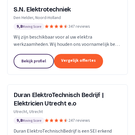
S.N. Elektrotechniek
Den Helder, Noord-Holland
9,8
347 reviews
Moving Score
Wij zijn beschikbaar voor al uw elektra
werkzaamheden. Wij houden ons voornamelijk bezig
met het vervangen en/of uitbreiden van
groepenkastinstallaties & laadpalen.
Vergelijk offertes
Bekijk profiel
Duran ElektroTechnisch Bedrijf |
Elektricien Utrecht e.o
Utrecht, Utrecht
9,8
247 reviews
Moving Score
Duran ElektroTechnischBedrijf is een SEI erkend