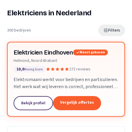
Elektriciens in Nederland
300 bedrijven
Filters
Elektricien Eindhoven
Meest gekozen
Helmond, Noord-Brabant
10,0
272 reviews
Moving Score
Elektromaani werkt voor bedrijven en particulieren.
Het werk wat wij leveren is correct, professioneel
en voldoet aan alle technische eisen. Kleine klussen
of grote projecten zijn geen enkel probleem.
Vergelijk offertes
Bekijk profiel