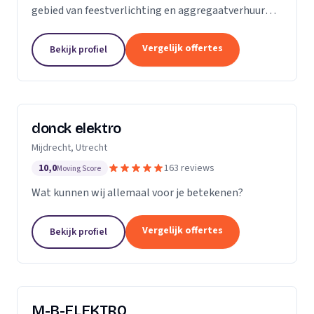
gebied van feestverlichting en aggregaatverhuur
voor evenementen en zorgt voor de complete
energievoorziening van kermissen door heel
Vergelijk offertes
Bekijk profiel
Nederland.
donck elektro
Mijdrecht, Utrecht
10,0
163 reviews
Moving Score
Wat kunnen wij allemaal voor je betekenen?
Vergelijk offertes
Bekijk profiel
M-B-ELEKTRO