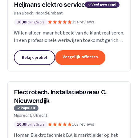
Heijmans elektro service
Veel gevraagd
Den Bosch, Noord-Brabant
10,0
254 reviews
Moving Score
Willen alleen maar het beeld van de klant realiseren.
In een professionele werkwijzen toekomst gericht.
Zodat we voorbereid zijn op de beeld van de
toekomst.
Vergelijk offertes
Bekijk profiel
Electrotech. Installatiebureau C.
Nieuwendijk
Populair
Mijdrecht, Utrecht
10,0
163 reviews
Moving Score
Homan Elektrotechniek B.V. is marktleider op het