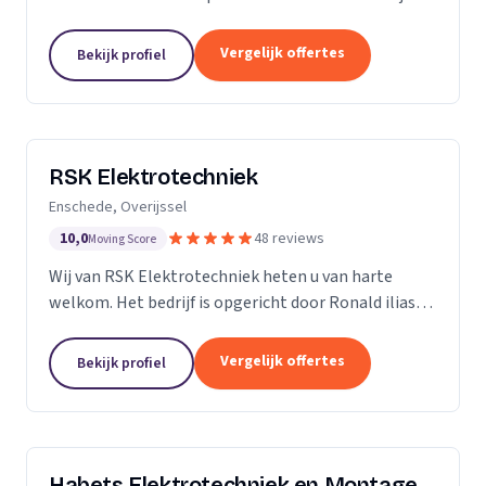
ervaring in de branche, onderscheiden we ons door
vakmanschap, kennis van zaken en persoonlijk en...
Vergelijk offertes
Bekijk profiel
RSK Elektrotechniek
Enschede, Overijssel
10,0
48 reviews
Moving Score
Wij van RSK Elektrotechniek heten u van harte
welkom. Het bedrijf is opgericht door Ronald ilias
beter bekend als Ronald Koda, het bedrijf is
opgericht op 25 juli 2021. Als gecertificeerde
Vergelijk offertes
Bekijk profiel
aannemers...
Habets Elektrotechniek en Montage