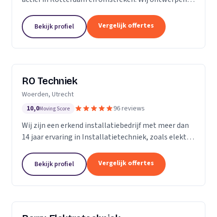
installeren en onderhouden woningen,
bedrijfspanden, horeca zaken, winkelcentra, en nog
Vergelijk offertes
Bekijk profiel
veel meer....
RO Techniek
Woerden, Utrecht
10,0
96 reviews
Moving Score
Wij zijn een erkend installatiebedrijf met meer dan
14 jaar ervaring in Installatietechniek, zoals elektra,
data en telefonie en loodgieterswerkzaamheden.
Vergelijk offertes
Bekijk profiel