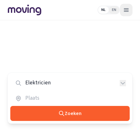
NL
EN
Home
/
Nederland
/
Elektriciens
Alle elektriciens in Nederland
Vergelijk de beste elektriciens in heel Nederland.
Zoeken