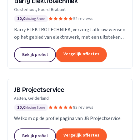
Barry Elektrotechniek
Oosterhout, Noord-Brabant
10,0
92 reviews
Moving Score
Barry ELEKTROTECHNIEK, verzorgt alle uw wensen
op het gebied van elektrawerk, met een uitstekende
service! Particulieren, Verenigingen van Eigenaren,
Scholen en Bedrijven. Groepenkast vernieuwen,...
Vergelijk offertes
Bekijk profiel
JB Projectservice
Aalten, Gelderland
10,0
83 reviews
Moving Score
Welkom op de profielpagina van JB Projectservice.
Vergelijk offertes
Bekijk profiel