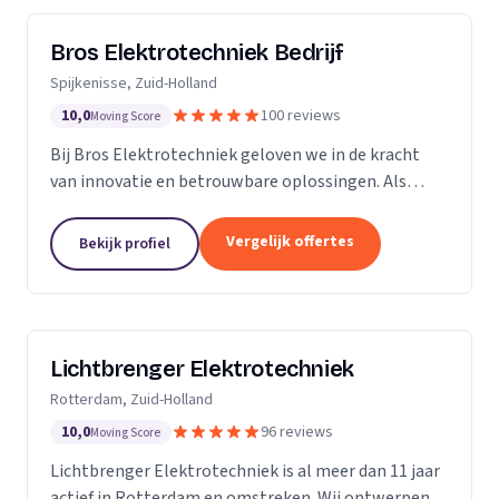
Bros Elektrotechniek Bedrijf
Spijkenisse, Zuid-Holland
10,0
100 reviews
Moving Score
Bij Bros Elektrotechniek geloven we in de kracht
van innovatie en betrouwbare oplossingen. Als
voorloper in de elektrotechnische industrie bieden
we al meer dan 25 jaar hoogwaardige diensten aan
Vergelijk offertes
Bekijk profiel
onze...
Lichtbrenger Elektrotechniek
Rotterdam, Zuid-Holland
10,0
96 reviews
Moving Score
Lichtbrenger Elektrotechniek is al meer dan 11 jaar
actief in Rotterdam en omstreken. Wij ontwerpen