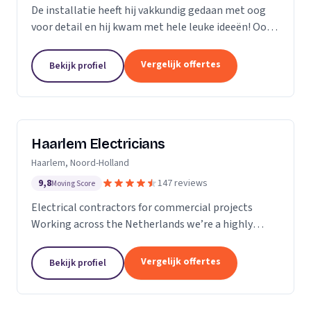
De installatie heeft hij vakkundig gedaan met oog
voor detail en hij kwam met hele leuke ideeën! Ook
heeft hij ons... goed op de hoogte gehouden van de
levertijden en we konden erg snel met hem...
Vergelijk offertes
Bekijk profiel
Haarlem Electricians
Haarlem, Noord-Holland
9,8
147 reviews
Moving Score
Electrical contractors for commercial projects
Working across the Netherlands we’re a highly
professional team who excel in the design,
installation, repair and maintenance of electrical
Vergelijk offertes
Bekijk profiel
works in...