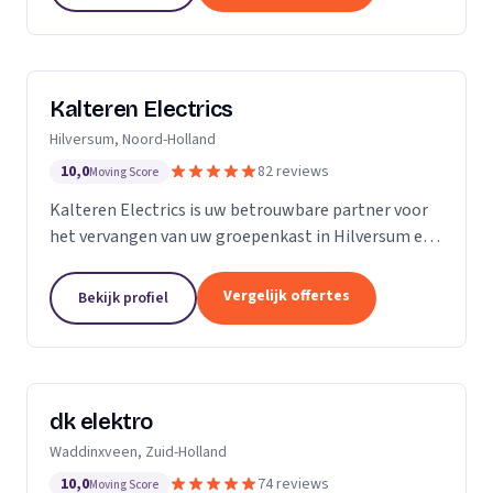
Kalteren Electrics
Hilversum, Noord-Holland
10,0
82 reviews
Moving Score
Kalteren Electrics is uw betrouwbare partner voor
het vervangen van uw groepenkast in Hilversum en
omgeving. Met ruim 10 jaar ervaring en de
benodigde diploma's en certificeringen, sta ik klaar
Vergelijk offertes
Bekijk profiel
om u...
dk elektro
Waddinxveen, Zuid-Holland
10,0
74 reviews
Moving Score