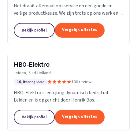
Het draait allemaal om service en een goede en
veilige productkeuze. We zijn trots op ons werk en
we gaan bij u thuis of op kantoor niet anders te werk
dan bij onszelf. We vinden ons werk belangrijk,...
Vergelijk offertes
Bekijk profiel
HBO-Elektro
Leiden, Zuid-Holland
10,0
100 reviews
Moving Score
HBO-Elektro is een jong dynamisch bedrijf uit
Leiden en is opgericht door Henrik Bos.
Vergelijk offertes
Bekijk profiel