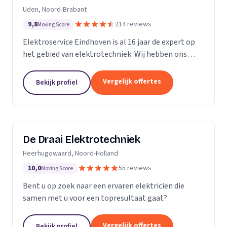
Uden, Noord-Brabant
9,8
214 reviews
Moving Score
Elektroservice Eindhoven is al 16 jaar de expert op
het gebied van elektrotechniek. Wij hebben ons
gespecialiseerd in zonnepanelen, laadpalen en
meterkasten. Wij komen altijd langs om passend
Vergelijk offertes
Bekijk profiel
advies...
De Draai Elektrotechniek
Heerhugowaard, Noord-Holland
10,0
55 reviews
Moving Score
Bent u op zoek naar een ervaren elektricien die
samen met u voor een topresultaat gaat?
Vergelijk offertes
Bekijk profiel