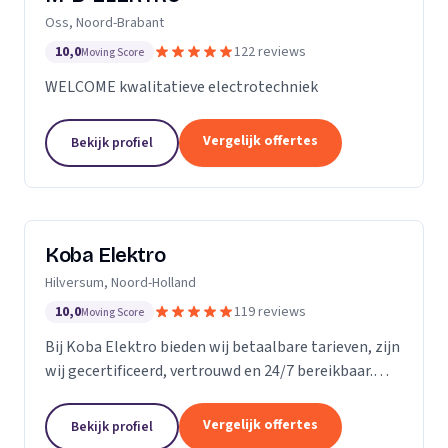
Oss, Noord-Brabant
10,0
122 reviews
Moving Score
WELCOME kwalitatieve electrotechniek
Vergelijk offertes
Bekijk profiel
Koba Elektro
Hilversum, Noord-Holland
10,0
119 reviews
Moving Score
Bij Koba Elektro bieden wij betaalbare tarieven, zijn
wij gecertificeerd, vertrouwd en 24/7 bereikbaar.
Onze snelle respons garandeert dat uw elektrische
problemen snel worden opgelost.
Vergelijk offertes
Bekijk profiel