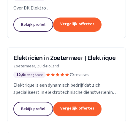
Over DK Elektro .
Vergelijk offertes
Bekijk profiel
Elektricien in Zoetermeer | Elektrique
Zoetermeer, Zuid-Holland
10,0
70 reviews
Moving Score
Elektrique is een dynamisch bedrijf dat zich
specialiseert in elektrotechnische dienstverlening.
Met een sterke focus op kwaliteit en
klanttevredenheid, streven we ernaar om elke klus,
Vergelijk offertes
Bekijk profiel
groot of...