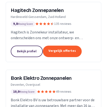
Hagitech Zonnepanelen
Hardinxveld-Giessendam, Zuid-Holland
9,8
135 reviews
Moving Score
Hagitech is Zonnekeur installateur, we
onderscheiden ons met onze ontwerp- en
systeemkennis, bouwkundige kennis van daken,
degelijke en nette montage, en ruime ervaring met
Vergelijk offertes
Bekijk profiel
BIPV (indak) systemen. Wij...
Bonk Elektro Zonnepanelen
Deventer, Overijssel
10,0
49 reviews
Moving Score
Bonk Elektro BV is uw betrouwbare partner voor de
installatie van zonnepanelen. Met meer dan 16 jaar