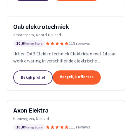
Oab elektrotechniek
Amsterdam, Noord-Holland
10,0
119 reviews
Moving Score
Ik ben OAB Elektrotechniek Elektricien met 14 jaar
werk ervaring in verschillende elektrische
installaties. Zoals keuken installatie, verlichting
groepenkasten noem het maar op bijna alles
Vergelijk offertes
Bekijk profiel
Axon Elektra
Nieuwegein, Utrecht
10,0
111 reviews
Moving Score