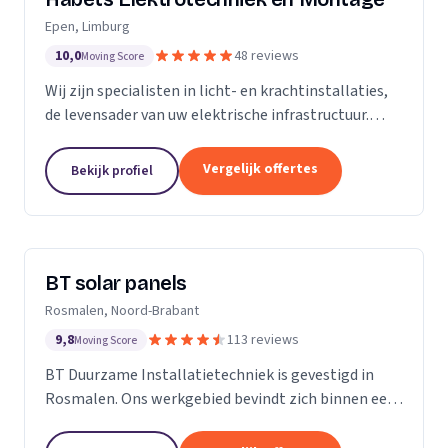
Epen, Limburg
10,0
48 reviews
Moving Score
Wij zijn specialisten in licht- en krachtinstallaties,
de levensader van uw elektrische infrastructuur.
Onze expertise strekt zich uit tot elk kantoor,
fabriek of woonhuis, waar we de basis leggen...
Vergelijk offertes
Bekijk profiel
BT solar panels
Rosmalen, Noord-Brabant
9,8
113 reviews
Moving Score
BT Duurzame Installatietechniek is gevestigd in
Rosmalen. Ons werkgebied bevindt zich binnen een
straal van ongeveer 25 kilometer rondom ‘s-
Hertogenbosch. Deze keuze hebben wij specifiek