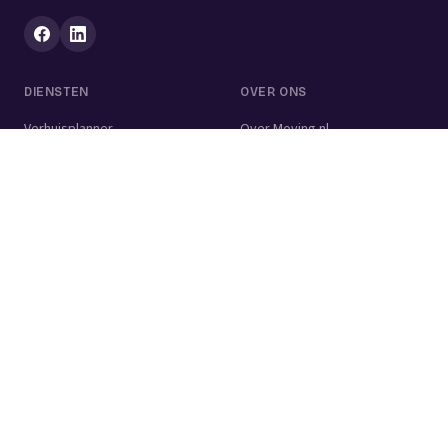
DIENSTEN
OVER ONS
Verhuisplanner
Over Moving.nl
Alle diensten
Voor bedrijven
Verhuisvolume berekenen
Contact
Verhuisdozen berekenen
Verhuisbedrijf
Verhuislift
Schoonmaakbedrijf
Woningontruiming
Schildersbedrijf
Klusjesman