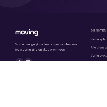
DIENSTEN
Verhuispla
Vind en vergelijk de beste specialisten voor
Alle dienst
jouw verhuizing en alles eromheen.
Verhuisvo
Verhuisdo
Verhuisbedr
Verhuislift
Schoonmaa
Woningontr
Schildersbe