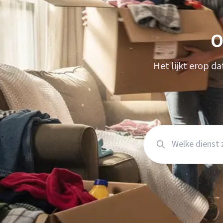
Verhuisplanner
Verhuisdozen berek
O
Het lijkt erop d