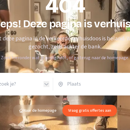
404
Verhuisvolume berekenen
enen
Energie vergelijken
eps! Deze pagina is verhui
at deze pagina in de verkeerde verhuisdoos is beland.
gezocht, zelfs achter de bank.
Zoek hieronder wat je nodig hebt, of ga terug naar de homepage.
Naar de homepage
Vraag gratis offertes aan