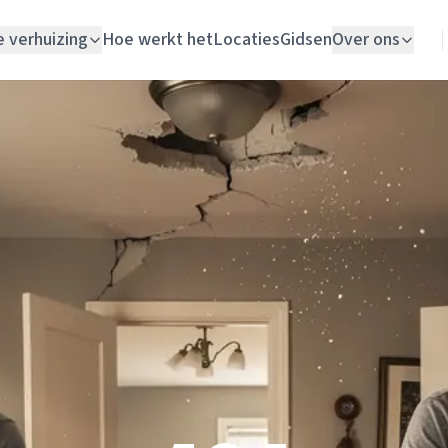
e verhuizing
Hoe werkt het
Locaties
Gidsen
Over ons
Verhuislift
Woningontruiming
Schildersbedrijf
Vloerlegger
Elektricien