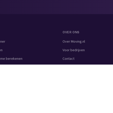
OVER ONS
nner
Over Moving.nl
en
Voor bedrijven
lume berekenen
Contact
zen berekenen
ijf
kbedrijf
uiming
drijf