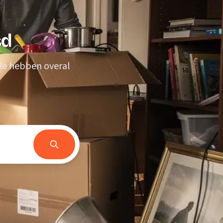
sd
 We hebben overal