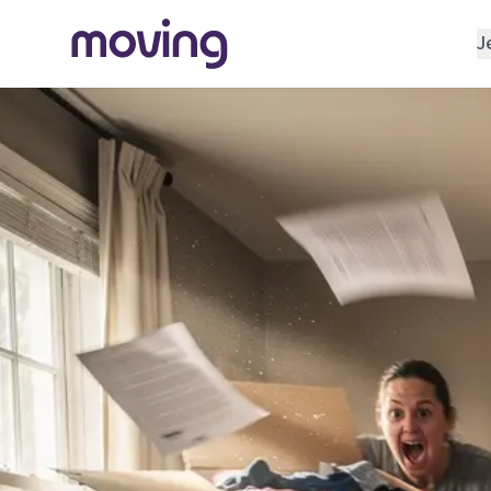
J
REGELEN
Verhuisbedrijf
Opslagruimte
INRICHTEN
Schoonmaakbedrijf
Klusjesman
Loodgieter
Slotenmaker
TOOLS BIJ VERHUIZEN