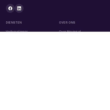
DIENSTEN
OVER ONS
Verhuisplanner
Over Moving.nl
Alle diensten
Voor bedrijven
Verhuisvolume berekenen
Contact
Verhuisdozen berekenen
Verhuisbedrijf
Verhuislift
Schoonmaakbedrijf
Woningontruiming
Schildersbedrijf
Klusjesman