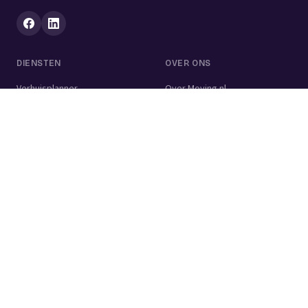
DIENSTEN
OVER ONS
Verhuisplanner
Over Moving.nl
Alle diensten
Voor bedrijven
Verhuisvolume berekenen
Contact
Verhuisdozen berekenen
Verhuisbedrijf
Verhuislift
Schoonmaakbedrijf
Woningontruiming
Schildersbedrijf
Klusjesman