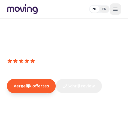
NL
EN
Home
/
Nederland
/
Utrecht
/
Mijdrecht
/
Elektricien
/
donck
elektro
donck elektro
10,0
(
163
reviews
)
/10
Mijdrecht
Vergelijk offertes
Schrijf review
Claim dit bedrijf