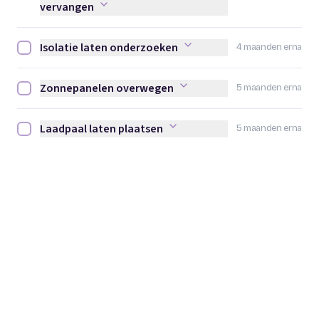
vervangen
Isolatie laten onderzoeken
4 maanden erna
Isolatie laten onderzoeken afvinken
Zonnepanelen overwegen
5 maanden erna
Zonnepanelen overwegen afvinken
Laadpaal laten plaatsen
5 maanden erna
Laadpaal laten plaatsen afvinken