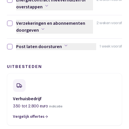
Energiecontract meeverhuizen of
Energiecontract meeverhuizen of overstappen afvinken
overstappen
Verzekeringen en abonnementen
2 weken vooraf
Verzekeringen en abonnementen doorgeven afvinken
doorgeven
Post laten doorsturen
1 week vooraf
Post laten doorsturen afvinken
UITBESTEDEN
Verhuisbedrijf
350 tot 2.800 euro
indicatie
Vergelijk offertes
(opent in een nieuw tabblad)