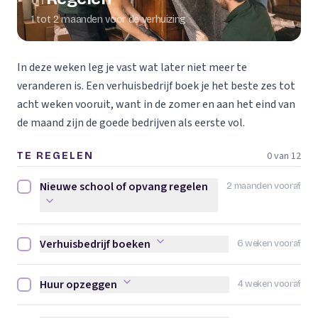
01
1 tot 2 maanden voor de verhuizing
In deze weken leg je vast wat later niet meer te
veranderen is. Een verhuisbedrijf boek je het beste zes tot
acht weken vooruit, want in de zomer en aan het eind van
de maand zijn de goede bedrijven als eerste vol.
0 van 12
TE REGELEN
Nieuwe school of opvang regelen
2 maanden vooraf
Nieuwe school of opvang regelen afvinken
Verhuisbedrijf boeken
6 weken vooraf
Verhuisbedrijf boeken afvinken
Huur opzeggen
4 weken vooraf
Huur opzeggen afvinken