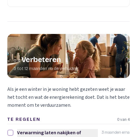
Verbeteren
04
3 tot 12 maanden na de verhuizing
Als je een winter in je woning hebt gezeten weet je waar
het tocht en wat de energierekening doet. Dat is het beste
moment om te verduurzamen.
0 van 4
TE REGELEN
Verwarming laten nakijken of
3 maanden erna
Verwarming laten nakijken of vervangen afvinken