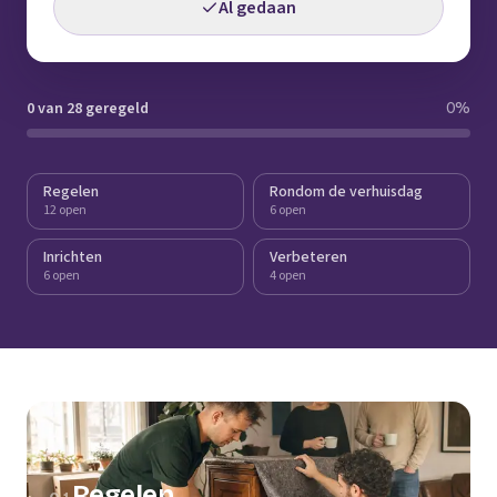
Al gedaan
0 van 28 geregeld
0
%
Regelen
Rondom de verhuisdag
12 open
6 open
Inrichten
Verbeteren
6 open
4 open
Regelen