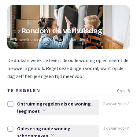
Rondom de verhuisdag
02
de week voor en na de sleuteloverdracht
De drukste week. Je levert de oude woning op en neemt de
nieuwe in gebruik. Regel deze dingen vooraf, want op de
dag zelf heb je er geen tijd meer voor.
0 van 6
TE REGELEN
Ontruiming regelen als de woning
2 weken vooraf
Ontruiming regelen als de woning leeg moet afvinken
leeg moet
Oplevering oude woning
3 dagen vooraf
Oplevering oude woning schoonmaken afvinken
schoonmaken