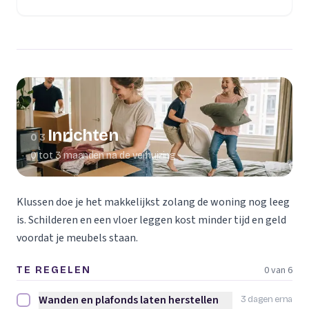
(opent in een nieuw tabblad)
Inrichten
03
0 tot 3 maanden na de verhuizing
Klussen doe je het makkelijkst zolang de woning nog leeg
is. Schilderen en een vloer leggen kost minder tijd en geld
voordat je meubels staan.
0 van 6
TE REGELEN
Wanden en plafonds laten herstellen
3 dagen erna
Wanden en plafonds laten herstellen afvinken