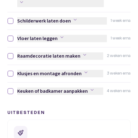
Schilderwerk laten doen
1 week erna
Schilderwerk laten doen afvinken
Vloer laten leggen
1 week erna
Vloer laten leggen afvinken
Raamdecoratie laten maken
2 weken erna
Raamdecoratie laten maken afvinken
Klusjes en montage afronden
3 weken erna
Klusjes en montage afronden afvinken
Keuken of badkamer aanpakken
4 weken erna
Keuken of badkamer aanpakken afvinken
UITBESTEDEN