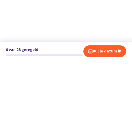
0 van 28 geregeld
Vul je datum in
Klaar om te verhuizen?
Vergelijk gratis en vrijblijvend verhuisbedrijven en andere
specialisten bij jou in de buurt.
Start je verhuizing