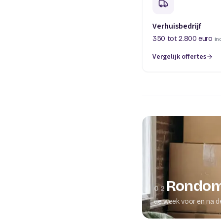
Verhuisbedrijf
350 tot 2.800 euro
in
Vergelijk offertes
(opent in een nieuw t
Rondom
02
de week voor en na d