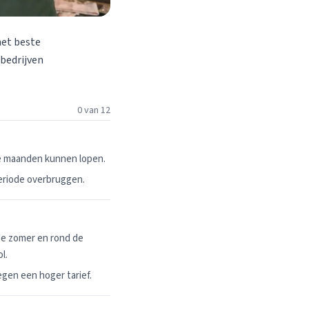
het beste
 bedrijven
0 van 12
ie maanden kunnen lopen.
periode overbruggen.
de zomer en rond de
l.
egen een hoger tarief.