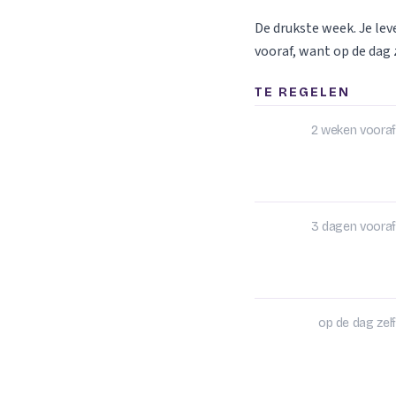
De drukste week. Je le
vooraf, want op de dag z
TE REGELEN
2 weken vooraf
3 dagen vooraf
op de dag zelf