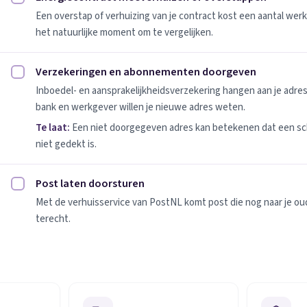
Energiecontract meeverhuizen of overstappen afvinken
Een overstap of verhuizing van je contract kost een aantal werk
het natuurlijke moment om te vergelijken.
Verzekeringen en abonnementen doorgeven
Verzekeringen en abonnementen doorgeven afvinken
Inboedel- en aansprakelijkheidsverzekering hangen aan je adres
bank en werkgever willen je nieuwe adres weten.
Te laat:
Een niet doorgegeven adres kan betekenen dat een sc
niet gedekt is.
Post laten doorsturen
Post laten doorsturen afvinken
Met de verhuisservice van PostNL komt post die nog naar je oude
terecht.