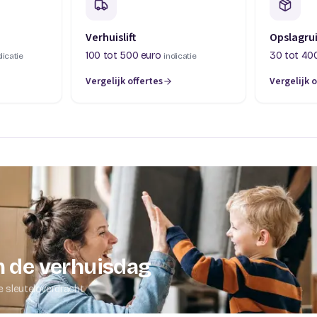
Verhuislift
Opslagru
100 tot 500 euro
30 tot 40
dicatie
indicatie
Vergelijk offertes
Vergelijk o
abblad)
(opent in een nieuw tabblad)
(opent in 
 de verhuisdag
e sleuteloverdracht