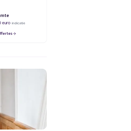
imte
0 euro
indicatie
ffertes
een nieuw tabblad)