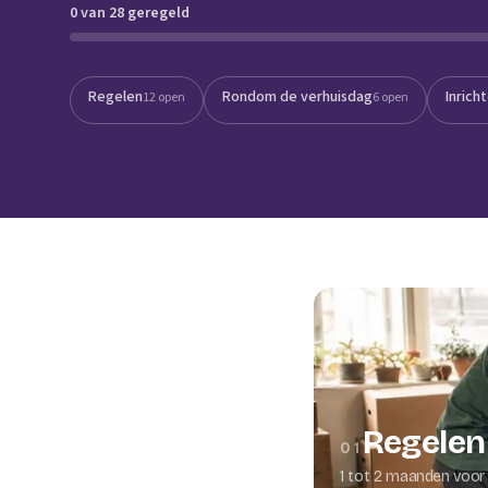
0 van 28 geregeld
Verhuisplanner
Verhuisdozen berek
Regelen
Rondom de verhuisdag
Inrich
12 open
6 open
Regelen
01
1 tot 2 maanden voor 