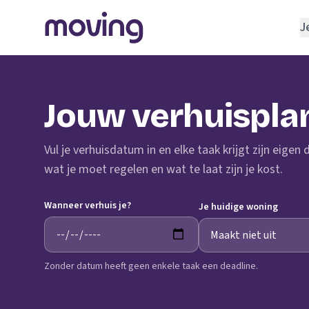
J
REGELEN
Verhuisbedrijf
Jouw verhuispla
Opslagruimte
INRICHTEN
Vul je verhuisdatum in en elke taak krijgt zijn eigen
Schoonmaakbedrijf
wat je moet regelen en wat te laat zijn je kost.
Klusjesman
Wanneer verhuis je?
Loodgieter
Je huidige woning
Slotenmaker
Zonder datum heeft geen enkele taak een deadline.
TOOLS BIJ VERHUIZEN