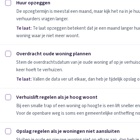
Huur opzeggen
Huur opzeggen afvinken
De opzegtermijn is meestal een maand, maar kijk het na in je h
verhuurders vragen langer.
Te laat:
Te laat opzeggen betekent dat je een maand langer huu
woning waar je niet meer woont.
Overdracht oude woning plannen
Overdracht oude woning plannen afvinken
Stem de overdrachtsdatum van je oude woning af op je verhuis
keer hoeft te verhuizen.
Te laat:
Vallen de data ver uit elkaar, dan heb je tijdelijk opslag
Verhuislift regelen als je hoog woont
Verhuislift regelen als je hoog woont afvinken
Bij een smalle trap of een woning op hoogte is een lift sneller e
Voor de openbare weg is soms een gemeentelijke ontheffing no
Opslag regelen als je woningen niet aansluiten
Opslag regelen als je woningen niet aansluiten afvinken
Sluiten je oude en nieuwe woning niet op elkaar aan, dan heb je 