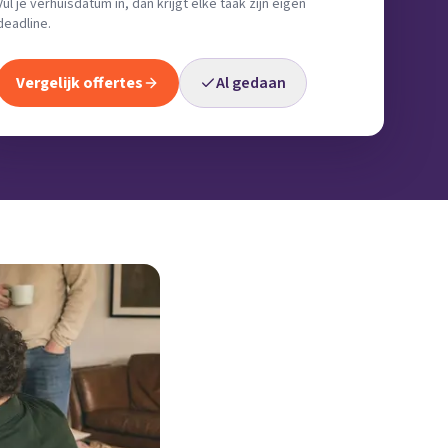
Vul je verhuisdatum in, dan krijgt elke taak zijn eigen
deadline.
Vergelijk offertes
Al gedaan