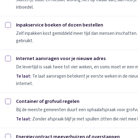
inboedel.
Inpakservice boeken of dozen bestellen
Inpakservice boeken of dozen bestellen afvinken
Zelf inpakken kost gemiddeld meer tijd dan mensen inschatten.
gebruikt.
Internet aanvragen voor je nieuwe adres
Internet aanvragen voor je nieuwe adres afvinken
De levertijd is vaak twee tot vier weken, en soms moet er een
Te laat:
Te laat aanvragen betekent je eerste weken in de nie
internet.
Container of grofvuil regelen
Container of grofvuil regelen afvinken
Bij de meeste gemeenten duurt een ophaalafspraak voor grofvui
Te laat:
Zonder afspraak blijf je met spullen zitten die niet mee
Energiecontract meeverhuizen of overstappen