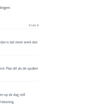
 dingen
0 van 6
dan is dat meer werk dan
. Plan dit als de spullen
n op de dag zelf.
frekening.