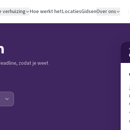
e verhuizing
Hoe werkt het
Locaties
Gidsen
Over ons
Verhuislift
n
Woningontruiming
 deadline, zodat je weet
Schildersbedrijf
Vloerlegger
Elektricien