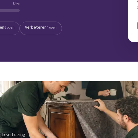
0
%
Verhuisvolume berekenen
enen
Energie vergelijken
ten
Verbeteren
6 open
4 open
de verhuizing