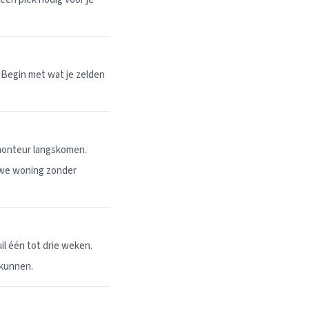
 Begin met wat je zelden
 monteur langskomen.
uwe woning zonder
l één tot drie weken.
 kunnen.