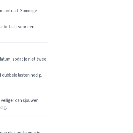
uurcontract. Sommige
r betaalt voor een
datum, zodat je niet twee
 of dubbele lasten nodig.
n veiliger dan sjouwen.
dig.
een plek nodig voor je