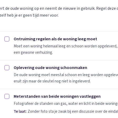
vert de oude woning op en neemt de nieuwe in gebruik. Regel deze
elf heb je er geen tijd meer voor.
Ontruiming regelen als de woning leeg moet
Ontruiming regelen als de woning leeg moet afvinken
Moet een woning helemaal leeg en schoon worden opgeleverd, 
een gewone verhuizing.
Oplevering oude woning schoonmaken
Oplevering oude woning schoonmaken afvinken
De oude woning moet meestal schoon en leeg worden opgeleverd
eruit zijn maar de sleutel nog niet is ingeleverd.
Meterstanden van beide woningen vastleggen
Meterstanden van beide woningen vastleggen afvinken
Fotografeer de standen van gas, water en licht in beide woninge
Te laat:
Zonder foto sta je zwak bij een discussie over de einda