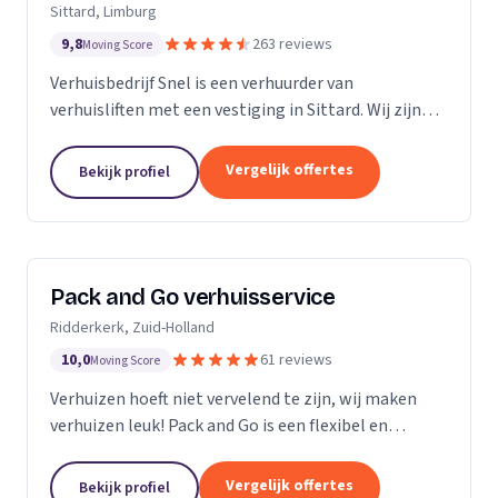
Sittard, Limburg
9,8
263 reviews
Moving Score
Verhuisbedrijf Snel is een verhuurder van
verhuisliften met een vestiging in Sittard. Wij zijn
actief in Limburg.
Vergelijk offertes
Bekijk profiel
Pack and Go verhuisservice
Ridderkerk, Zuid-Holland
10,0
61 reviews
Moving Score
Verhuizen hoeft niet vervelend te zijn, wij maken
verhuizen leuk! Pack and Go is een flexibel en
servicegericht familiebedrijf waar u terecht kan voor
al uw verhuizingen. Met ons team van...
Vergelijk offertes
Bekijk profiel