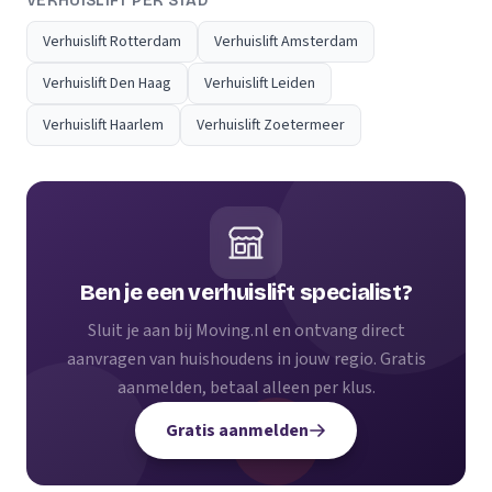
VERHUISLIFT PER STAD
Verhuislift Rotterdam
Verhuislift Amsterdam
Verhuislift Den Haag
Verhuislift Leiden
Verhuislift Haarlem
Verhuislift Zoetermeer
Ben je een verhuislift specialist?
Sluit je aan bij Moving.nl en ontvang direct
aanvragen van huishoudens in jouw regio. Gratis
aanmelden, betaal alleen per klus.
Gratis aanmelden