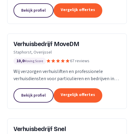
woningontruiming en verhuizingen naar
zorginstellingen.
Vergelijk offertes
Bekijk profiel
Verhuisbedrijf MoveDM
Staphorst, Overijssel
10,0
67 reviews
Moving Score
Wij verzorgen verhuisliften en professionele
verhuisdiensten voor particulieren en bedrijven in
Staphorst en omgeving.
Vergelijk offertes
Bekijk profiel
Verhuisbedrijf Snel