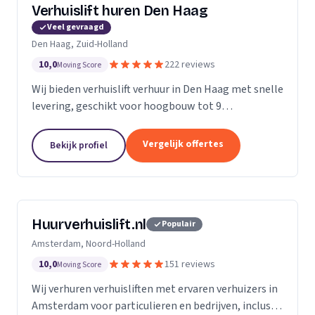
Verhuislift huren Den Haag
Veel gevraagd
Den Haag, Zuid-Holland
10,0
222 reviews
Moving Score
Wij bieden verhuislift verhuur in Den Haag met snelle
levering, geschikt voor hoogbouw tot 9
verdiepingen en flexibele service vanaf €99 per uur.
Vergelijk offertes
Bekijk profiel
Huurverhuislift.nl
Populair
Amsterdam, Noord-Holland
10,0
151 reviews
Moving Score
Wij verhuren verhuisliften met ervaren verhuizers in
Amsterdam voor particulieren en bedrijven, inclusief