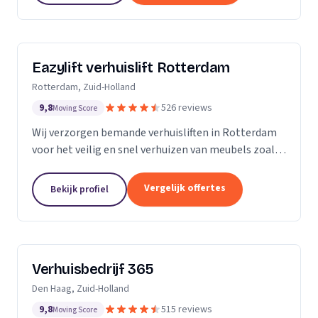
Eazylift verhuislift Rotterdam
Rotterdam, Zuid-Holland
9,8
526 reviews
Moving Score
Wij verzorgen bemande verhuisliften in Rotterdam
voor het veilig en snel verhuizen van meubels zoals
piano's en kasten.
Vergelijk offertes
Bekijk profiel
Verhuisbedrijf 365
Den Haag, Zuid-Holland
9,8
515 reviews
Moving Score