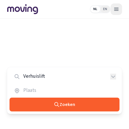
NL
EN
Home
/
Nederland
/
Verhuisliften
Alle verhuisliften in Nederland
Vergelijk de beste verhuisliften in heel Nederland.
Zoeken