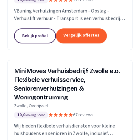
10,0
72 reviews
Moving Score
VBuning Verhuizingen Amsterdam - Opslag -
Verhuislift verhuur - Transport is een verhuisbedrijf
met een vestiging in Amsterdam.
Vergelijk offertes
Bekijk profiel
MiniMoves Verhuisbedrijf Zwolle e.o.
Flexibele verhuisservice,
Seniorenverhuizingen &
Woningontruiming
Zwolle, Overijssel
10,0
67 reviews
Moving Score
Wij bieden flexibele verhuisdiensten voor kleine
huishoudens en senioren in Zwolle, inclusief